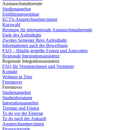
Austauschstudierende
Studienangebot
Einführungsseminar
ECTS-Ansprechpartner:innen
Kurswahl
Beratung für internationale Austauschstudierende
Ende des Aufenthalts
Zweites Semester Ihres Aufenthalts
Informationen nach der Bewerbung
FAQ – Häufig gestellte Fragen und Antworten
Regionale Integrationsassistenz
Regionale Integrationsassistenz
FAQ für Vermieterinnen und Vermieter
Kontakt
Wohnen in Trier
Freemover
Freemover
Studienangebot
Studienberatung
Integrationsangebot
Termine und Fristen
To do vor der Einreise
To do nach der Ankunft
Ansprechpartner:innen
Promovierende