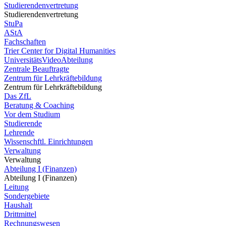
Studierendenvertretung
Studierendenvertretung
StuPa
AStA
Fachschaften
Trier Center for Digital Humanities
UniversitätsVideoAbteilung
Zentrale Beauftragte
Zentrum für Lehrkräftebildung
Zentrum für Lehrkräftebildung
Das ZfL
Beratung & Coaching
Vor dem Studium
Studierende
Lehrende
Wissenschftl. Einrichtungen
Verwaltung
Verwaltung
Abteilung I (Finanzen)
Abteilung I (Finanzen)
Leitung
Sondergebiete
Haushalt
Drittmittel
Rechnungswesen