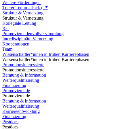
Weitere Förderungen
Trierer Tenure-Track (T³)
Struktur & Vernetzung
Struktur & Vernetzung
Kollegiale Leitung
Rat
Promovierendenvollversammlung
Interdisziplinäre Vernetzung
Kooperationen
Team
Wissenschaftler*innen in frühen Karrierephasen
Wissenschaftler*innen in frühen Karrierephasen
Promotionsinteressierte
Promotionsinteressierte
Beratung & Information
Weiterqualifizierung
Finanzierung
Promovierende
Promovierende
Beratung & Information
Weiterqualifizierung
Karriereentwicklung
Finanzierung
Postdocs
Postdocs