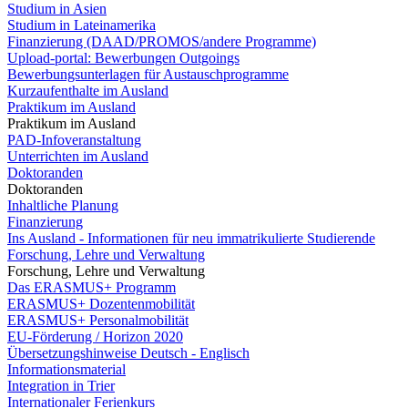
Studium in Asien
Studium in Lateinamerika
Finanzierung (DAAD/PROMOS/andere Programme)
Upload-portal: Bewerbungen Outgoings
Bewerbungsunterlagen für Austauschprogramme
Kurzaufenthalte im Ausland
Praktikum im Ausland
Praktikum im Ausland
PAD-Infoveranstaltung
Unterrichten im Ausland
Doktoranden
Doktoranden
Inhaltliche Planung
Finanzierung
Ins Ausland - Informationen für neu immatrikulierte Studierende
Forschung, Lehre und Verwaltung
Forschung, Lehre und Verwaltung
Das ERASMUS+ Programm
ERASMUS+ Dozentenmobilität
ERASMUS+ Personalmobilität
EU-Förderung / Horizon 2020
Übersetzungshinweise Deutsch - Englisch
Informationsmaterial
Integration in Trier
Internationaler Ferienkurs