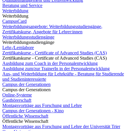
Qualitätsmanagement und Lehrentwicklung
Beratung und Service
Weiterbildung
Weiterbildung
CampusCard
Weiterbildungsangebote: Weiterbildungsstudiengänge,
Zertifikatskurse, Angebote für Lehrer:innen
Weiterbildungsstudiengänge
Weiterbildungsstudiengänge
Lehr-/Lernlabore
Zertifikatskurse - Certificate of Advanced Studies (CAS)
Zertifikatskurse - Certificate of Advanced Studies (CAS)
Ausbildung zum Coach in der Personalentwicklung
Ausbildung zum/zur TrainerIn in der Personalentwicklung
Aus- und Weiterbildung für Lehrkräfte - Beratung für Studierende
und Studieninteressierte
Campus der Generationen
Campus der Generationen
Online-Systeme
Gasthörerschaft
Montagsvorträge aus Forschung und Lehre
Campus der Generationen - Kino
Öffentliche Wissenschaft
Öffentliche Wissenschaft
Montagsvorträge aus Forschung und Lehre der Universität Trier