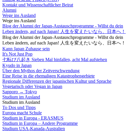
Kontakt und Wissenschaftlicher Beirat
Alumni
Wege ins Ausland
Wege ins Ausland
Blog der Alumni der Japan-Austauschprogramme - Willst du dein
Leben ändern, auf nach Japan! 人生を変えたいなら、日本へ！
Blog der Alumni der Japan-Austauschprogramme - Willst du dein
Leben ändern, auf nach Japan! 人生を変えたいなら、日本へ！
Kann Japan Zuhause sein
It's Not Just Pop
七転び八起き Sieben Mal hinfallen, acht Mal aufstehen
Kyudo in Japan
Über den Mythos der Zeitverschwendung
Eine Reise in die ehemaligen Katastrophengebiete
Regionale Differenzen der japanischen Kultur und Sprache
Vegetarisch oder Vegan in Japan
Sapporo → Tokyo
Studium im Ausland
Studium im Ausland
To Dos und Tipps
Europa macht Schule
Studium in Europa - ERASMUS
Studium in Europa – Andere Programme
Studium USA-Kanada-Australien