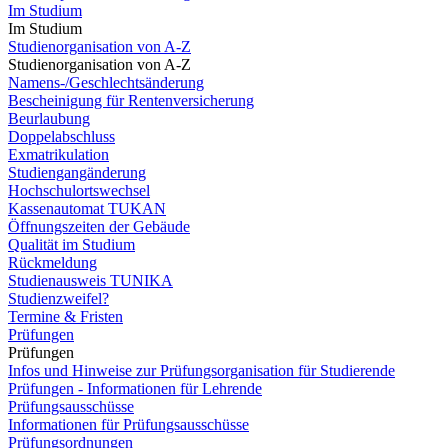
Im Studium
Im Studium
Studienorganisation von A-Z
Studienorganisation von A-Z
Namens-/Geschlechtsänderung
Bescheinigung für Rentenversicherung
Beurlaubung
Doppelabschluss
Exmatrikulation
Studiengangänderung
Hochschulortswechsel
Kassenautomat TUKAN
Öffnungszeiten der Gebäude
Qualität im Studium
Rückmeldung
Studienausweis TUNIKA
Studienzweifel?
Termine & Fristen
Prüfungen
Prüfungen
Infos und Hinweise zur Prüfungsorganisation für Studierende
Prüfungen - Informationen für Lehrende
Prüfungsausschüsse
Informationen für Prüfungsausschüsse
Prüfungsordnungen