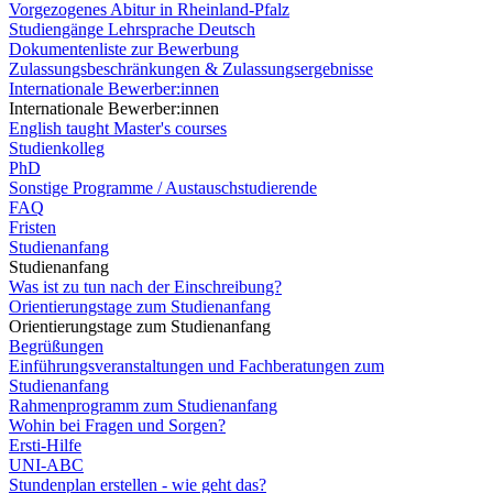
Vorgezogenes Abitur in Rheinland-Pfalz
Studiengänge Lehrsprache Deutsch
Dokumentenliste zur Bewerbung
Zulassungsbeschränkungen & Zulassungsergebnisse
Internationale Bewerber:innen
Internationale Bewerber:innen
English taught Master's courses
Studienkolleg
PhD
Sonstige Programme / Austauschstudierende
FAQ
Fristen
Studienanfang
Studienanfang
Was ist zu tun nach der Einschreibung?
Orientierungstage zum Studienanfang
Orientierungstage zum Studienanfang
Begrüßungen
Einführungsveranstaltungen und Fachberatungen zum
Studienanfang
Rahmenprogramm zum Studienanfang
Wohin bei Fragen und Sorgen?
Ersti-Hilfe
UNI-ABC
Stundenplan erstellen - wie geht das?