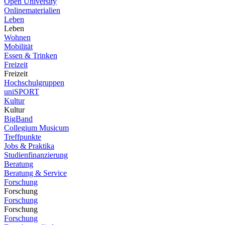
Open University
Onlinematerialien
Leben
Leben
Wohnen
Mobilität
Essen & Trinken
Freizeit
Freizeit
Hochschulgruppen
uniSPORT
Kultur
Kultur
BigBand
Collegium Musicum
Treffpunkte
Jobs & Praktika
Studienfinanzierung
Beratung
Beratung & Service
Forschung
Forschung
Forschung
Forschung
Forschung