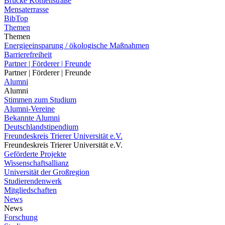
Brücke Kohlenstraße
Mensaterrasse
BibTop
Themen
Themen
Energieeinsparung / ökologische Maßnahmen
Barrierefreiheit
Partner | Förderer | Freunde
Partner | Förderer | Freunde
Alumni
Alumni
Stimmen zum Studium
Alumni-Vereine
Bekannte Alumni
Deutschlandstipendium
Freundeskreis Trierer Universität e.V.
Freundeskreis Trierer Universität e.V.
Geförderte Projekte
Wissenschaftsallianz
Universität der Großregion
Studierendenwerk
Mitgliedschaften
News
News
Forschung