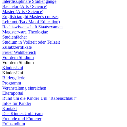
Interdisziplinäre Studiengänge
Bachelor (Arts / Science)
Master (Arts / Science)
English taught Master's courses
Lehramt (Ba / Ma of Education)
Rechtswissenschaft Staatsexamen
Magister/-stra Theologiae
Studienfächer
Studium in Vollzeit oder Teilzeit
Zusatzzertifikate
Freier Wahlbereich
Vor dem Studium
Vor dem Studium
Kinder-Uni
Kinder-Uni
Bildergalerie
Programm
Veranstaltung einreichen
Elternportal
Rund um die Kinder-Uni "Rabenschlau!"
Infos für Kinder
Kontakt
Das Kinder-Uni-Team
Freunde und Förderer
Frühstudium