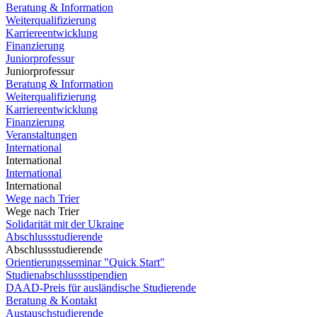
Beratung & Information
Weiterqualifizierung
Karriereentwicklung
Finanzierung
Juniorprofessur
Juniorprofessur
Beratung & Information
Weiterqualifizierung
Karriereentwicklung
Finanzierung
Veranstaltungen
International
International
International
International
Wege nach Trier
Wege nach Trier
Solidarität mit der Ukraine
Abschlussstudierende
Abschlussstudierende
Orientierungsseminar "Quick Start"
Studienabschlussstipendien
DAAD-Preis für ausländische Studierende
Beratung & Kontakt
Austauschstudierende