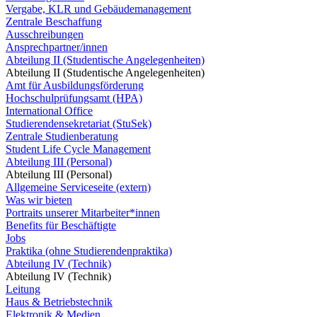
Vergabe, KLR und Gebäudemanagement
Zentrale Beschaffung
Ausschreibungen
Ansprechpartner/innen
Abteilung II (Studentische Angelegenheiten)
Abteilung II (Studentische Angelegenheiten)
Amt für Ausbildungsförderung
Hochschulprüfungsamt (HPA)
International Office
Studierendensekretariat (StuSek)
Zentrale Studienberatung
Student Life Cycle Management
Abteilung III (Personal)
Abteilung III (Personal)
Allgemeine Serviceseite (extern)
Was wir bieten
Portraits unserer Mitarbeiter*innen
Benefits für Beschäftigte
Jobs
Praktika (ohne Studierendenpraktika)
Abteilung IV (Technik)
Abteilung IV (Technik)
Leitung
Haus & Betriebstechnik
Elektronik & Medien