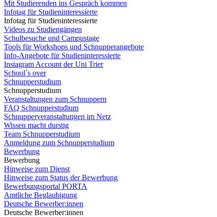
Mit Studierenden ins Gespräch kommen
Infotag für Studieninteressierte
Infotag für Studieninteressierte
Videos zu Studiengängen
Schulbesuche und Campustage
Tools für Workshops und Schnupperangebote
Info-Angebote für Studieninteressierte
Instagram Account der Uni Trier
School´s over
Schnupperstudium
Schnupperstudium
Veranstaltungen zum Schnuppern
FAQ Schnupperstudium
Schnupperveranstaltungen im Netz
Wissen macht durstig
Team Schnupperstudium
Anmeldung zum Schnupperstudium
Bewerbung
Bewerbung
Hinweise zum Dienst
Hinweise zum Status der Bewerbung
Bewerbungsportal PORTA
Amtliche Beglaubigung
Deutsche Bewerber:innen
Deutsche Bewerber:innen