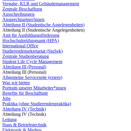
Vergabe, KLR und Gebäudemanagement
Zentrale Beschaffung
Ausschreibungen
Ansprechpartner/innen
Abteilung II (Studentische Angelegenheiten)
Abteilung II (Studentische Angelegenheiten)
Amt für Ausbildungsförderung
Hochschulprüfungsamt (HPA)
International Office
Studierendensekretariat (StuSek)
Zentrale Studienberatung
Student Life Cycle Management
Abteilung III (Personal)
Abteilung III (Personal)
Allgemeine Serviceseite (extern)
Was wir bieten
Portraits unserer Mitarbeiter*innen
Benefits für Beschäftigte
Jobs
Praktika (ohne Studierendenpraktika)
Abteilung IV (Technik)
Abteilung IV (Technik)
Leitung
Haus & Betriebstechnik
Elektronik & Medien