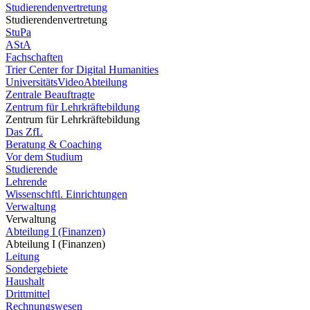
Studierendenvertretung
Studierendenvertretung
StuPa
AStA
Fachschaften
Trier Center for Digital Humanities
UniversitätsVideoAbteilung
Zentrale Beauftragte
Zentrum für Lehrkräftebildung
Zentrum für Lehrkräftebildung
Das ZfL
Beratung & Coaching
Vor dem Studium
Studierende
Lehrende
Wissenschftl. Einrichtungen
Verwaltung
Verwaltung
Abteilung I (Finanzen)
Abteilung I (Finanzen)
Leitung
Sondergebiete
Haushalt
Drittmittel
Rechnungswesen