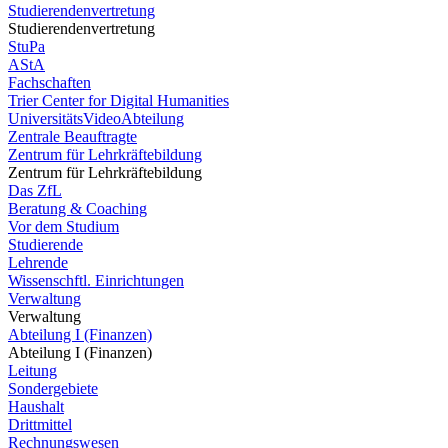
Studierendenvertretung
Studierendenvertretung
StuPa
AStA
Fachschaften
Trier Center for Digital Humanities
UniversitätsVideoAbteilung
Zentrale Beauftragte
Zentrum für Lehrkräftebildung
Zentrum für Lehrkräftebildung
Das ZfL
Beratung & Coaching
Vor dem Studium
Studierende
Lehrende
Wissenschftl. Einrichtungen
Verwaltung
Verwaltung
Abteilung I (Finanzen)
Abteilung I (Finanzen)
Leitung
Sondergebiete
Haushalt
Drittmittel
Rechnungswesen