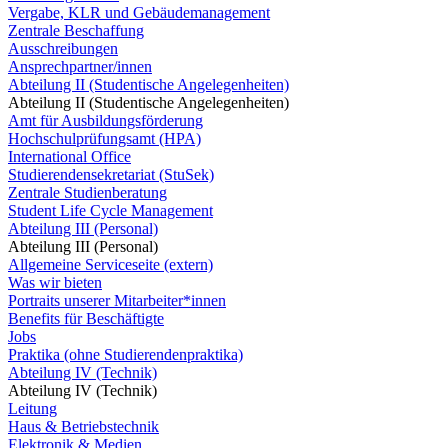
Vergabe, KLR und Gebäudemanagement
Zentrale Beschaffung
Ausschreibungen
Ansprechpartner/innen
Abteilung II (Studentische Angelegenheiten)
Abteilung II (Studentische Angelegenheiten)
Amt für Ausbildungsförderung
Hochschulprüfungsamt (HPA)
International Office
Studierendensekretariat (StuSek)
Zentrale Studienberatung
Student Life Cycle Management
Abteilung III (Personal)
Abteilung III (Personal)
Allgemeine Serviceseite (extern)
Was wir bieten
Portraits unserer Mitarbeiter*innen
Benefits für Beschäftigte
Jobs
Praktika (ohne Studierendenpraktika)
Abteilung IV (Technik)
Abteilung IV (Technik)
Leitung
Haus & Betriebstechnik
Elektronik & Medien