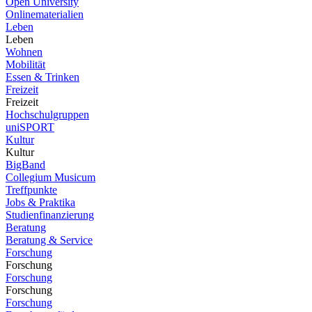
Open University
Onlinematerialien
Leben
Leben
Wohnen
Mobilität
Essen & Trinken
Freizeit
Freizeit
Hochschulgruppen
uniSPORT
Kultur
Kultur
BigBand
Collegium Musicum
Treffpunkte
Jobs & Praktika
Studienfinanzierung
Beratung
Beratung & Service
Forschung
Forschung
Forschung
Forschung
Forschung