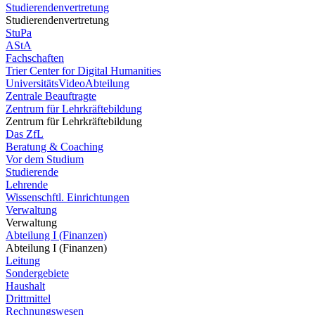
Studierendenvertretung
Studierendenvertretung
StuPa
AStA
Fachschaften
Trier Center for Digital Humanities
UniversitätsVideoAbteilung
Zentrale Beauftragte
Zentrum für Lehrkräftebildung
Zentrum für Lehrkräftebildung
Das ZfL
Beratung & Coaching
Vor dem Studium
Studierende
Lehrende
Wissenschftl. Einrichtungen
Verwaltung
Verwaltung
Abteilung I (Finanzen)
Abteilung I (Finanzen)
Leitung
Sondergebiete
Haushalt
Drittmittel
Rechnungswesen