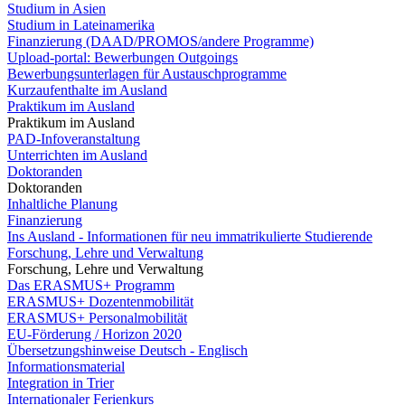
Studium in Asien
Studium in Lateinamerika
Finanzierung (DAAD/PROMOS/andere Programme)
Upload-portal: Bewerbungen Outgoings
Bewerbungsunterlagen für Austauschprogramme
Kurzaufenthalte im Ausland
Praktikum im Ausland
Praktikum im Ausland
PAD-Infoveranstaltung
Unterrichten im Ausland
Doktoranden
Doktoranden
Inhaltliche Planung
Finanzierung
Ins Ausland - Informationen für neu immatrikulierte Studierende
Forschung, Lehre und Verwaltung
Forschung, Lehre und Verwaltung
Das ERASMUS+ Programm
ERASMUS+ Dozentenmobilität
ERASMUS+ Personalmobilität
EU-Förderung / Horizon 2020
Übersetzungshinweise Deutsch - Englisch
Informationsmaterial
Integration in Trier
Internationaler Ferienkurs