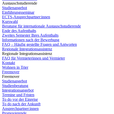
Austauschstudierende
Studienangebot
Einführungsseminar
ECTS-Ansprechpartner:innen
Kurswahl
Beratung für internationale Austauschstudierende
Ende des Aufenthalts
Zweites Semester Ihres Aufenthalts
Informationen nach der Bewerbung
FAQ – Häufig gestellte Fragen und Antworten
Regionale Integrationsassistenz
Regionale Integrationsassistenz
FAQ für Vermieterinnen und Vermieter
Kontakt
Wohnen in Trier
Freemover
Freemover
Studienangebot
Studienberatung
Integrationsangebot
Termine und Fristen
To do vor der Einreise
To do nach der Ankunft
Ansprechpartner:innen
Promovierende