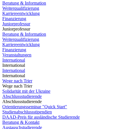
Beratung & Information
Weiterqualifizierung
Karriereentwicklung
Finanzierung
Juniorprofessur
Juniorprofessur
Beratung & Information
Weiterqualifizierung
Karriereentwicklung
Finanzierung
Veranstaltungen
International
International
International
International
Wege nach Trier
Wege nach Trier
Solidarität mit der Ukraine
Abschlussstudierende
Abschlussstudierende
Orientierungsseminar "Quick Start"
Studienabschlussstipendien
DAAD-Preis für ausländische Studierende
Beratung & Kontakt
Austauschstudierende