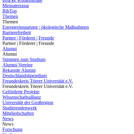
Brücke Kohlenstraße
Mensaterrasse
BibTop
Themen
Themen
Energieeinsparung / ökologische Maßnahmen
Barrierefreiheit
Partner | Förderer | Freunde
Partner | Förderer | Freunde
Alumni
Alumni
Stimmen zum Studium
Alumni-Vereine
Bekannte Alumni
Deutschlandstipendium
Freundeskreis Trierer Universität e.V.
Freundeskreis Trierer Universität e.V.
Geförderte Projekte
Wissenschaftsallianz
Universität der Großregion
Studierendenwerk
Mitgliedschaften
News
News
Forschung