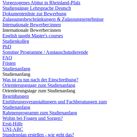
Vorgezogenes Abitur in Rheinland-Pfalz
Studiengänge Lehrsprache Deutsch
Dokumentenliste zur Bewerbung
Zulassungsbeschränkungen & Zulassungsergebnisse
Internationale Bewerber:innen
Internationale Bewerber:innen
English taught Master's courses
Studienkolleg
PhD
Sonstige Programme / Austauschstudierende
FAQ
Fristen
Studienanfang
Studienanfang
Was ist zu tun nach der Einschreibung?
Orientierungstage zum Studienanfang
Orientierungstage zum Studienanfang
Begrüßungen
Einführungsveranstaltungen und Fachberatungen zum
Studienanfang
Rahmenprogramm zum Studienanfang
Wohin bei Fragen und Sorgen?
Ersti-Hilfe
UNI-ABC
Stundenplan erstellen - wie geht das?