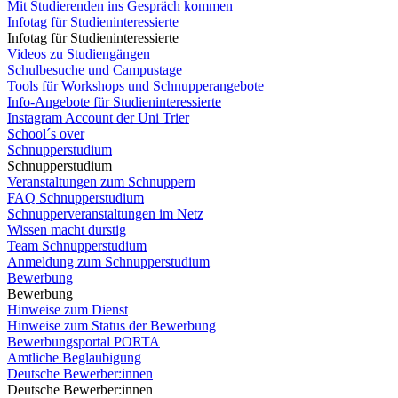
Mit Studierenden ins Gespräch kommen
Infotag für Studieninteressierte
Infotag für Studieninteressierte
Videos zu Studiengängen
Schulbesuche und Campustage
Tools für Workshops und Schnupperangebote
Info-Angebote für Studieninteressierte
Instagram Account der Uni Trier
School´s over
Schnupperstudium
Schnupperstudium
Veranstaltungen zum Schnuppern
FAQ Schnupperstudium
Schnupperveranstaltungen im Netz
Wissen macht durstig
Team Schnupperstudium
Anmeldung zum Schnupperstudium
Bewerbung
Bewerbung
Hinweise zum Dienst
Hinweise zum Status der Bewerbung
Bewerbungsportal PORTA
Amtliche Beglaubigung
Deutsche Bewerber:innen
Deutsche Bewerber:innen