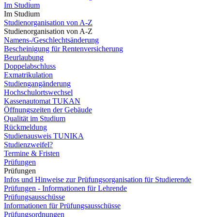
Im Studium
Im Studium
Studienorganisation von A-Z
Studienorganisation von A-Z
Namens-/Geschlechtsänderung
Bescheinigung für Rentenversicherung
Beurlaubung
Doppelabschluss
Exmatrikulation
Studiengangänderung
Hochschulortswechsel
Kassenautomat TUKAN
Öffnungszeiten der Gebäude
Qualität im Studium
Rückmeldung
Studienausweis TUNIKA
Studienzweifel?
Termine & Fristen
Prüfungen
Prüfungen
Infos und Hinweise zur Prüfungsorganisation für Studierende
Prüfungen - Informationen für Lehrende
Prüfungsausschüsse
Informationen für Prüfungsausschüsse
Prüfungsordnungen