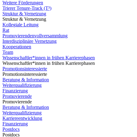
Weitere Förderungen
Trierer Tenure-Track (T³)
Struktur & Vernetzung
Struktur & Vernetzung
Kollegiale Leitung
Rat
Promovierendenvollversammlung
Interdisziplinäre Vernetzung
Kooperationen
Team
Wissenschaftler*innen in frühen Karrierephasen
Wissenschaftler*innen in frühen Karrierephasen
Promotionsinteressierte
Promotionsinteressierte
Beratung & Information
Weiterqualifizierung
Finanzierung
Promovierende
Promovierende
Beratung & Information
Weiterqualifizierung
Karriereentwicklung
Finanzierung
Postdocs
Postdocs