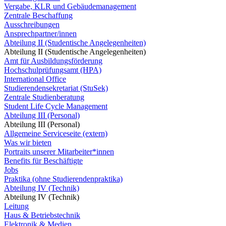
Vergabe, KLR und Gebäudemanagement
Zentrale Beschaffung
Ausschreibungen
Ansprechpartner/innen
Abteilung II (Studentische Angelegenheiten)
Abteilung II (Studentische Angelegenheiten)
Amt für Ausbildungsförderung
Hochschulprüfungsamt (HPA)
International Office
Studierendensekretariat (StuSek)
Zentrale Studienberatung
Student Life Cycle Management
Abteilung III (Personal)
Abteilung III (Personal)
Allgemeine Serviceseite (extern)
Was wir bieten
Portraits unserer Mitarbeiter*innen
Benefits für Beschäftigte
Jobs
Praktika (ohne Studierendenpraktika)
Abteilung IV (Technik)
Abteilung IV (Technik)
Leitung
Haus & Betriebstechnik
Elektronik & Medien