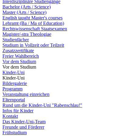
Interdisziplinäre Studiengänge
Bachelor (Arts / Science)
Master (Arts / Science)
English taught Master's courses
Lehramt (Ba / Ma of Education)
Rechtswissenschaft Staatsexamen
Magister/-stra Theologiae
Studienfächer
Studium in Vollzeit oder Teilzeit
Zusatzzertifikate
Freier Wahlbereich
Vor dem Studium
Vor dem Studium
Kinder-Uni
Kinder-Uni
Bildergalerie
Programm
Veranstaltung einreichen
Elternportal
Rund um die Kinder-Uni "Rabenschlau!"
Infos für Kinder
Kontakt
Das Kinder-Uni-Team
Freunde und Förderer
Frühstudium