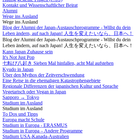
Kontakt und Wissenschaftlicher Beirat
Alumni
Wege ins Ausland
Wege ins Ausland
Blog der Alumni der Japan-Austauschprogramme - Willst du dein
Leben ändern, auf nach Japan! 人生を変えたいなら、日本へ！
Blog der Alumni der Japan-Austauschprogramme - Willst du dein
Leben ändern, auf nach Japan! 人生を変えたいなら、日本へ！
Kann Japan Zuhause sein
It's Not Just Pop
七転び八起き Sieben Mal hinfallen, acht Mal aufstehen
Kyudo in Japan
Über den Mythos der Zeitverschwendung
Eine Reise in die ehemaligen Katastrophengebiete
Regionale Differenzen der japanischen Kultur und Sprache
Vegetarisch oder Vegan in Japan
Sapporo → Tokyo
Studium im Ausland
Studium im Ausland
To Dos und Tipps
Europa macht Schule
Studium in Europa - ERASMUS
Studium in Europa – Andere Programme
Studium USA-Kanada-Australien