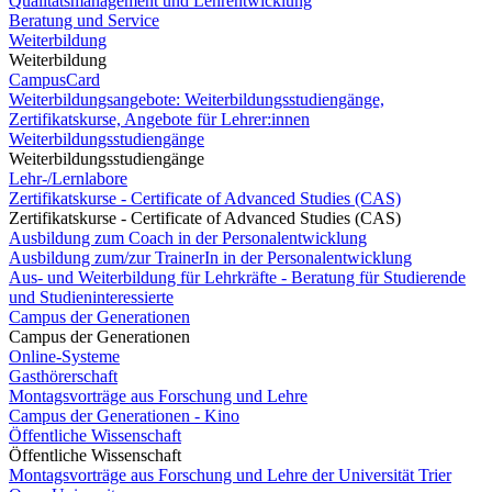
Qualitätsmanagement und Lehrentwicklung
Beratung und Service
Weiterbildung
Weiterbildung
CampusCard
Weiterbildungsangebote: Weiterbildungsstudiengänge,
Zertifikatskurse, Angebote für Lehrer:innen
Weiterbildungsstudiengänge
Weiterbildungsstudiengänge
Lehr-/Lernlabore
Zertifikatskurse - Certificate of Advanced Studies (CAS)
Zertifikatskurse - Certificate of Advanced Studies (CAS)
Ausbildung zum Coach in der Personalentwicklung
Ausbildung zum/zur TrainerIn in der Personalentwicklung
Aus- und Weiterbildung für Lehrkräfte - Beratung für Studierende
und Studieninteressierte
Campus der Generationen
Campus der Generationen
Online-Systeme
Gasthörerschaft
Montagsvorträge aus Forschung und Lehre
Campus der Generationen - Kino
Öffentliche Wissenschaft
Öffentliche Wissenschaft
Montagsvorträge aus Forschung und Lehre der Universität Trier