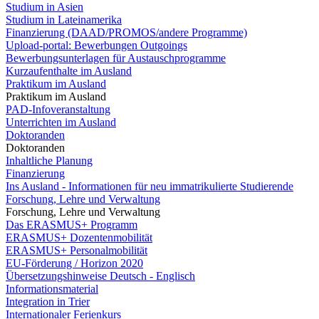
Studium in Asien
Studium in Lateinamerika
Finanzierung (DAAD/PROMOS/andere Programme)
Upload-portal: Bewerbungen Outgoings
Bewerbungsunterlagen für Austauschprogramme
Kurzaufenthalte im Ausland
Praktikum im Ausland
Praktikum im Ausland
PAD-Infoveranstaltung
Unterrichten im Ausland
Doktoranden
Doktoranden
Inhaltliche Planung
Finanzierung
Ins Ausland - Informationen für neu immatrikulierte Studierende
Forschung, Lehre und Verwaltung
Forschung, Lehre und Verwaltung
Das ERASMUS+ Programm
ERASMUS+ Dozentenmobilität
ERASMUS+ Personalmobilität
EU-Förderung / Horizon 2020
Übersetzungshinweise Deutsch - Englisch
Informationsmaterial
Integration in Trier
Internationaler Ferienkurs