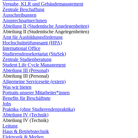
Vergabe, KLR und Gebäudemanagement
Zentrale Beschaffung
Ausschreibungen
Ansprechpartner/innen
Abteilung II (Studentische Angelegenheiten)
Abteilung II (Studentische Angelegenheiten)
Amt für Ausbildungsförderung
Hochschulprüfungsamt (HPA)
International Office
Studierendensekretariat (StuSek)
Zentrale Studienberatung
Student Life Cycle Management
Abteilung III (Personal)
Abteilung III (Personal)
Allgemeine Serviceseite (extern)
Was wir bieten
Portraits unserer Mitarbeiter*innen
Benefits für Beschäftigte
Jobs
Praktika (ohne Studierendenpraktika)
Abteilung IV (Technik)
Abteilung IV (Technik)
Leitung
Haus & Betriebstechnik
Elektronik & Medien