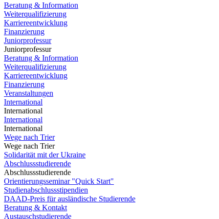
Beratung & Information
Weiterqualifizierung
Karriereentwicklung
Finanzierung
Juniorprofessur
Juniorprofessur
Beratung & Information
Weiterqualifizierung
Karriereentwicklung
Finanzierung
Veranstaltungen
International
International
International
International
Wege nach Trier
Wege nach Trier
Solidarität mit der Ukraine
Abschlussstudierende
Abschlussstudierende
Orientierungsseminar "Quick Start"
Studienabschlussstipendien
DAAD-Preis für ausländische Studierende
Beratung & Kontakt
Austauschstudierende