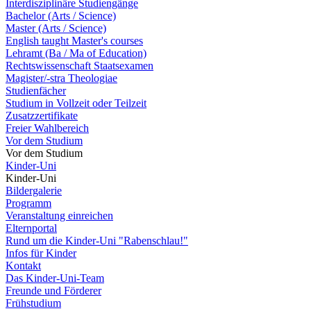
Interdisziplinäre Studiengänge
Bachelor (Arts / Science)
Master (Arts / Science)
English taught Master's courses
Lehramt (Ba / Ma of Education)
Rechtswissenschaft Staatsexamen
Magister/-stra Theologiae
Studienfächer
Studium in Vollzeit oder Teilzeit
Zusatzzertifikate
Freier Wahlbereich
Vor dem Studium
Vor dem Studium
Kinder-Uni
Kinder-Uni
Bildergalerie
Programm
Veranstaltung einreichen
Elternportal
Rund um die Kinder-Uni "Rabenschlau!"
Infos für Kinder
Kontakt
Das Kinder-Uni-Team
Freunde und Förderer
Frühstudium