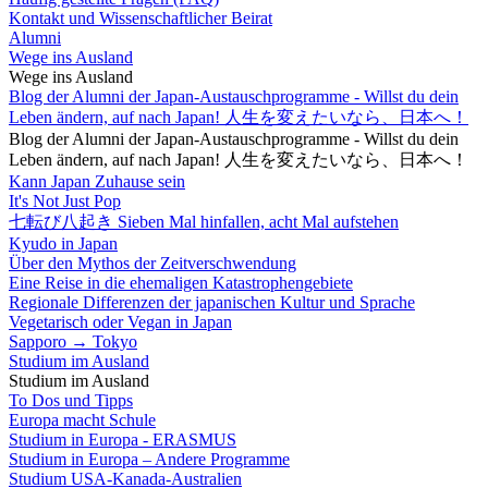
Kontakt und Wissenschaftlicher Beirat
Alumni
Wege ins Ausland
Wege ins Ausland
Blog der Alumni der Japan-Austauschprogramme - Willst du dein
Leben ändern, auf nach Japan! 人生を変えたいなら、日本へ！
Blog der Alumni der Japan-Austauschprogramme - Willst du dein
Leben ändern, auf nach Japan! 人生を変えたいなら、日本へ！
Kann Japan Zuhause sein
It's Not Just Pop
七転び八起き Sieben Mal hinfallen, acht Mal aufstehen
Kyudo in Japan
Über den Mythos der Zeitverschwendung
Eine Reise in die ehemaligen Katastrophengebiete
Regionale Differenzen der japanischen Kultur und Sprache
Vegetarisch oder Vegan in Japan
Sapporo → Tokyo
Studium im Ausland
Studium im Ausland
To Dos und Tipps
Europa macht Schule
Studium in Europa - ERASMUS
Studium in Europa – Andere Programme
Studium USA-Kanada-Australien