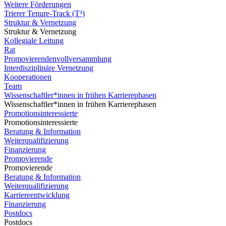
Weitere Förderungen
Trierer Tenure-Track (T³)
Struktur & Vernetzung
Struktur & Vernetzung
Kollegiale Leitung
Rat
Promovierendenvollversammlung
Interdisziplinäre Vernetzung
Kooperationen
Team
Wissenschaftler*innen in frühen Karrierephasen
Wissenschaftler*innen in frühen Karrierephasen
Promotionsinteressierte
Promotionsinteressierte
Beratung & Information
Weiterqualifizierung
Finanzierung
Promovierende
Promovierende
Beratung & Information
Weiterqualifizierung
Karriereentwicklung
Finanzierung
Postdocs
Postdocs