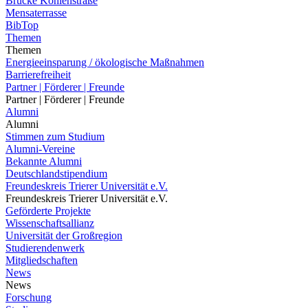
Brücke Kohlenstraße
Mensaterrasse
BibTop
Themen
Themen
Energieeinsparung / ökologische Maßnahmen
Barrierefreiheit
Partner | Förderer | Freunde
Partner | Förderer | Freunde
Alumni
Alumni
Stimmen zum Studium
Alumni-Vereine
Bekannte Alumni
Deutschlandstipendium
Freundeskreis Trierer Universität e.V.
Freundeskreis Trierer Universität e.V.
Geförderte Projekte
Wissenschaftsallianz
Universität der Großregion
Studierendenwerk
Mitgliedschaften
News
News
Forschung