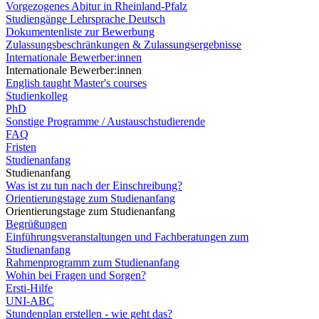
Vorgezogenes Abitur in Rheinland-Pfalz
Studiengänge Lehrsprache Deutsch
Dokumentenliste zur Bewerbung
Zulassungsbeschränkungen & Zulassungsergebnisse
Internationale Bewerber:innen
Internationale Bewerber:innen
English taught Master's courses
Studienkolleg
PhD
Sonstige Programme / Austauschstudierende
FAQ
Fristen
Studienanfang
Studienanfang
Was ist zu tun nach der Einschreibung?
Orientierungstage zum Studienanfang
Orientierungstage zum Studienanfang
Begrüßungen
Einführungsveranstaltungen und Fachberatungen zum
Studienanfang
Rahmenprogramm zum Studienanfang
Wohin bei Fragen und Sorgen?
Ersti-Hilfe
UNI-ABC
Stundenplan erstellen - wie geht das?