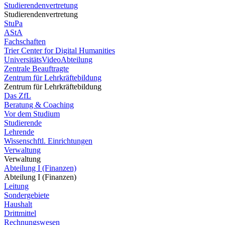
Studierendenvertretung
Studierendenvertretung
StuPa
AStA
Fachschaften
Trier Center for Digital Humanities
UniversitätsVideoAbteilung
Zentrale Beauftragte
Zentrum für Lehrkräftebildung
Zentrum für Lehrkräftebildung
Das ZfL
Beratung & Coaching
Vor dem Studium
Studierende
Lehrende
Wissenschftl. Einrichtungen
Verwaltung
Verwaltung
Abteilung I (Finanzen)
Abteilung I (Finanzen)
Leitung
Sondergebiete
Haushalt
Drittmittel
Rechnungswesen