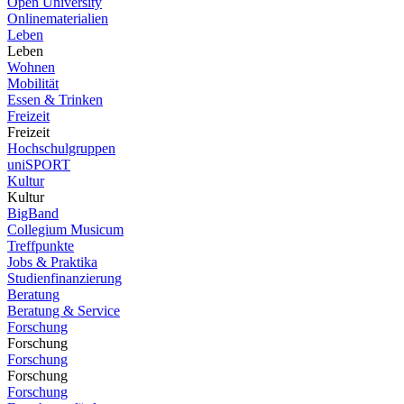
Open University
Onlinematerialien
Leben
Leben
Wohnen
Mobilität
Essen & Trinken
Freizeit
Freizeit
Hochschulgruppen
uniSPORT
Kultur
Kultur
BigBand
Collegium Musicum
Treffpunkte
Jobs & Praktika
Studienfinanzierung
Beratung
Beratung & Service
Forschung
Forschung
Forschung
Forschung
Forschung