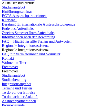
Austauschstudierende
Studienangebot
Einführungsseminar
ECTS-Ansprechpartner:innen
Kurswahl
Beratung für internationale Austauschstudierende
Ende des Aufenthalts
Zweites Semester Ihres Aufenthalts
Informationen nach der Bewerbung
FAQ – Häufig gestellte Fragen und Antworten
Regionale Integrationsassistenz
Regionale Integrationsassistenz
FAQ für Vermieterinnen und Vermieter
Kontakt
Wohnen in Trier
Freemover
Freemover
Studienangebot
Studienberatung
Integrationsangebot
Termine und Fristen
To do vor der Einreise
To do nach der Ankunft
Ansprechpartner:innen
Promovierende