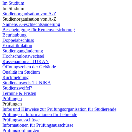
Im Studium
Im Studium
Studienorganisation von A-Z
Studienorganisation von A-Z
Namens-/Geschlechtsänderung
Bescheinigung für Rentenversicherung
Beurlaubung
Doppelabschluss
Exmatrikulation
Studiengangänderung
Hochschulortswechsel
Kassenautomat TUKAN
Öffnungszeiten der Gebäude
Qualität im Studium
Rückmeldung
Studienausweis TUNIKA
Studienzweifel?
Termine & Fristen
Prüfungen
Prüfungen
Infos und Hinweise zur Prüfungsorganisation für Studierende
Prüfungen - Informationen für Lehrende
Prüfungsausschüsse
Informationen für Prüfungsausschüsse
Prüfungsordnungen