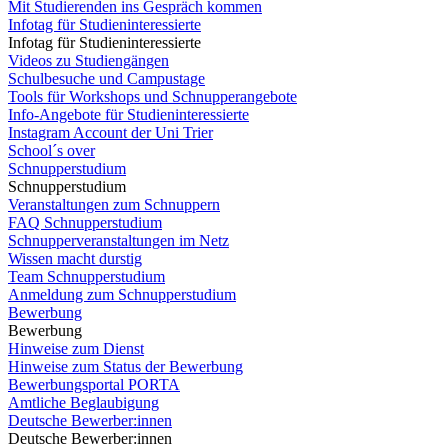
Mit Studierenden ins Gespräch kommen
Infotag für Studieninteressierte
Infotag für Studieninteressierte
Videos zu Studiengängen
Schulbesuche und Campustage
Tools für Workshops und Schnupperangebote
Info-Angebote für Studieninteressierte
Instagram Account der Uni Trier
School´s over
Schnupperstudium
Schnupperstudium
Veranstaltungen zum Schnuppern
FAQ Schnupperstudium
Schnupperveranstaltungen im Netz
Wissen macht durstig
Team Schnupperstudium
Anmeldung zum Schnupperstudium
Bewerbung
Bewerbung
Hinweise zum Dienst
Hinweise zum Status der Bewerbung
Bewerbungsportal PORTA
Amtliche Beglaubigung
Deutsche Bewerber:innen
Deutsche Bewerber:innen