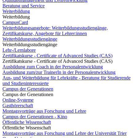
Qualitätsmanagement und Lehrentwicklung
Beratung und Service
Weiterbildung
Weiterbildung
CampusCard
Weiterbildungsangebote: Weiterbildungsstudiengänge,
Zertifikatskurse, Angebote für Lehrer:innen
Weiterbildungsstudiengänge
Weiterbildungsstudiengänge
Lehr-/Lernlabore
Zertifikatskurse - Certificate of Advanced Studies (CAS)
Zertifikatskurse - Certificate of Advanced Studies (CAS)
Ausbildung zum Coach in der Personalentwicklung
Ausbildung zum/zur TrainerIn in der Personalentwicklung
Aus- und Weiterbildung für Lehrkräfte - Beratung für Studierende
und Studieninteressierte
Campus der Generationen
Campus der Generationen
Online-Systeme
Gasthörerschaft
Montagsvorträge aus Forschung und Lehre
Campus der Generationen - Kino
Öffentliche Wissenschaft
Öffentliche Wissenschaft
Montagsvorträge aus Forschung und Lehre der Universität Trier