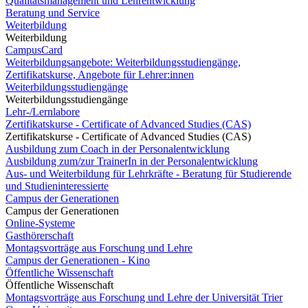
Qualitätsmanagement und Lehrentwicklung
Beratung und Service
Weiterbildung
Weiterbildung
CampusCard
Weiterbildungsangebote: Weiterbildungsstudiengänge,
Zertifikatskurse, Angebote für Lehrer:innen
Weiterbildungsstudiengänge
Weiterbildungsstudiengänge
Lehr-/Lernlabore
Zertifikatskurse - Certificate of Advanced Studies (CAS)
Zertifikatskurse - Certificate of Advanced Studies (CAS)
Ausbildung zum Coach in der Personalentwicklung
Ausbildung zum/zur TrainerIn in der Personalentwicklung
Aus- und Weiterbildung für Lehrkräfte - Beratung für Studierende
und Studieninteressierte
Campus der Generationen
Campus der Generationen
Online-Systeme
Gasthörerschaft
Montagsvorträge aus Forschung und Lehre
Campus der Generationen - Kino
Öffentliche Wissenschaft
Öffentliche Wissenschaft
Montagsvorträge aus Forschung und Lehre der Universität Trier