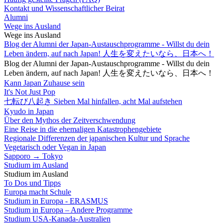
Kontakt und Wissenschaftlicher Beirat
Alumni
Wege ins Ausland
Wege ins Ausland
Blog der Alumni der Japan-Austauschprogramme - Willst du dein
Leben ändern, auf nach Japan! 人生を変えたいなら、日本へ！
Blog der Alumni der Japan-Austauschprogramme - Willst du dein
Leben ändern, auf nach Japan! 人生を変えたいなら、日本へ！
Kann Japan Zuhause sein
It's Not Just Pop
七転び八起き Sieben Mal hinfallen, acht Mal aufstehen
Kyudo in Japan
Über den Mythos der Zeitverschwendung
Eine Reise in die ehemaligen Katastrophengebiete
Regionale Differenzen der japanischen Kultur und Sprache
Vegetarisch oder Vegan in Japan
Sapporo → Tokyo
Studium im Ausland
Studium im Ausland
To Dos und Tipps
Europa macht Schule
Studium in Europa - ERASMUS
Studium in Europa – Andere Programme
Studium USA-Kanada-Australien