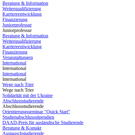
Beratung & Information
Weiterqualifizierung
Karriereentwicklung
Finanzierung
Juniorprofessur
Juniorprofessur
Beratung & Information
Weiterqualifizierung
Karriereentwicklung
Finanzierung
Veranstaltungen
International
International
International
International
Wege nach Trier
Wege nach Trier
Solidarität mit der Ukraine
Abschlussstudierende
Abschlussstudierende
Orientierungsseminar "Quick Start"
Studienabschlussstipendien
DAAD-Preis für ausländische Studierende
Beratung & Kontakt
Austauschstudierende