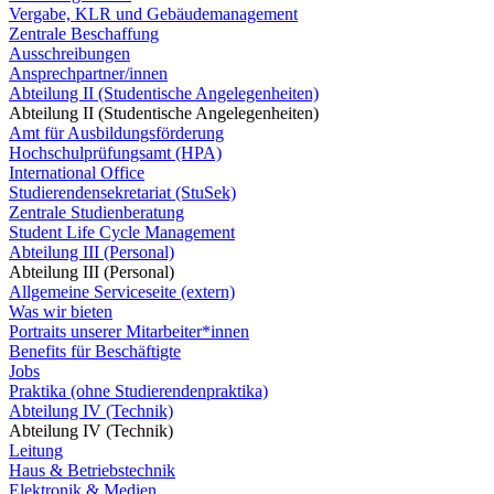
Vergabe, KLR und Gebäudemanagement
Zentrale Beschaffung
Ausschreibungen
Ansprechpartner/innen
Abteilung II (Studentische Angelegenheiten)
Abteilung II (Studentische Angelegenheiten)
Amt für Ausbildungsförderung
Hochschulprüfungsamt (HPA)
International Office
Studierendensekretariat (StuSek)
Zentrale Studienberatung
Student Life Cycle Management
Abteilung III (Personal)
Abteilung III (Personal)
Allgemeine Serviceseite (extern)
Was wir bieten
Portraits unserer Mitarbeiter*innen
Benefits für Beschäftigte
Jobs
Praktika (ohne Studierendenpraktika)
Abteilung IV (Technik)
Abteilung IV (Technik)
Leitung
Haus & Betriebstechnik
Elektronik & Medien