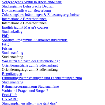
Vorgezogenes Abitur in Rheinland-Pfalz
Studiengänge Lehrsprache Deutsch
Dokumentenliste zur Bewerbung
Zulassungsbeschränkungen & Zulassungsergebnisse
Internationale Bewerber:innen
Internationale Bewerber:innen
English taught Master's courses
Studienkolleg
PhD
Sonstige Programme / Austauschstudierende
FAQ
Fristen
Studienanfang
Studienanfang
Was ist zu tun nach der Einschreibung?
Orientierungstage zum Studienanfang
Orientierungstage zum Studienanfang
Begrüßungen
Einführungsveranstaltungen und Fachberatungen zum
Studienanfang
Rahmenprogramm zum Studienanfang
Wohin bei Fragen und Sorgen?
Ersti-Hilfe
UNI-ABC
Stundenplan erstellen - wie geht das?