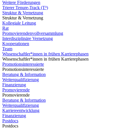
Weitere Förderungen
Trierer Tenure-Track (T³)
Struktur & Vernetzung
Struktur & Vernetzung
Kollegiale Leitung
Rat
Promovierendenvollversammlung
Interdisziplinäre Vernetzung
Kooperationen
Team
Wissenschaftler*innen in frühen Karrierephasen
Wissenschaftler*innen in frühen Karrierephasen
Promotionsinteressierte
Promotionsinteressierte
Beratung & Information
Weiterqualifizierung
Finanzierung
Promovierende
Promovierende
Beratung & Information
Weiterqualifizierung
Karriereentwicklung
Finanzierung
Postdocs
Postdocs