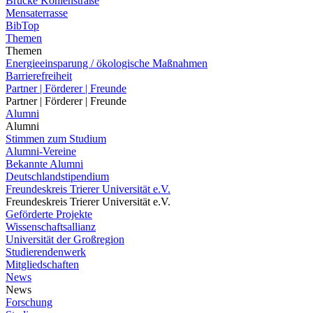
Brücke Kohlenstraße
Mensaterrasse
BibTop
Themen
Themen
Energieeinsparung / ökologische Maßnahmen
Barrierefreiheit
Partner | Förderer | Freunde
Partner | Förderer | Freunde
Alumni
Alumni
Stimmen zum Studium
Alumni-Vereine
Bekannte Alumni
Deutschlandstipendium
Freundeskreis Trierer Universität e.V.
Freundeskreis Trierer Universität e.V.
Geförderte Projekte
Wissenschaftsallianz
Universität der Großregion
Studierendenwerk
Mitgliedschaften
News
News
Forschung