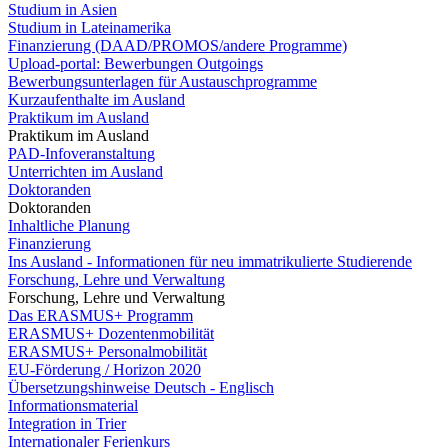
Studium in Asien
Studium in Lateinamerika
Finanzierung (DAAD/PROMOS/andere Programme)
Upload-portal: Bewerbungen Outgoings
Bewerbungsunterlagen für Austauschprogramme
Kurzaufenthalte im Ausland
Praktikum im Ausland
Praktikum im Ausland
PAD-Infoveranstaltung
Unterrichten im Ausland
Doktoranden
Doktoranden
Inhaltliche Planung
Finanzierung
Ins Ausland - Informationen für neu immatrikulierte Studierende
Forschung, Lehre und Verwaltung
Forschung, Lehre und Verwaltung
Das ERASMUS+ Programm
ERASMUS+ Dozentenmobilität
ERASMUS+ Personalmobilität
EU-Förderung / Horizon 2020
Übersetzungshinweise Deutsch - Englisch
Informationsmaterial
Integration in Trier
Internationaler Ferienkurs