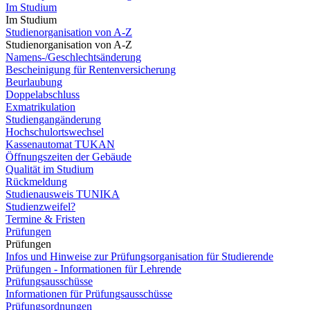
Im Studium
Im Studium
Studienorganisation von A-Z
Studienorganisation von A-Z
Namens-/Geschlechtsänderung
Bescheinigung für Rentenversicherung
Beurlaubung
Doppelabschluss
Exmatrikulation
Studiengangänderung
Hochschulortswechsel
Kassenautomat TUKAN
Öffnungszeiten der Gebäude
Qualität im Studium
Rückmeldung
Studienausweis TUNIKA
Studienzweifel?
Termine & Fristen
Prüfungen
Prüfungen
Infos und Hinweise zur Prüfungsorganisation für Studierende
Prüfungen - Informationen für Lehrende
Prüfungsausschüsse
Informationen für Prüfungsausschüsse
Prüfungsordnungen