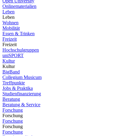
Open University
Onlinematerialien
Leben
Leben
Wohnen
Mobilität
Essen & Trinken
Freizeit
Freizeit
Hochschulgruppen
uniSPORT
Kultur
Kultur
BigBand
Collegium Musicum
Treffpunkte
Jobs & Praktika
Studienfinanzierung
Beratung
Beratung & Service
Forschung
Forschung
Forschung
Forschung
Forschung