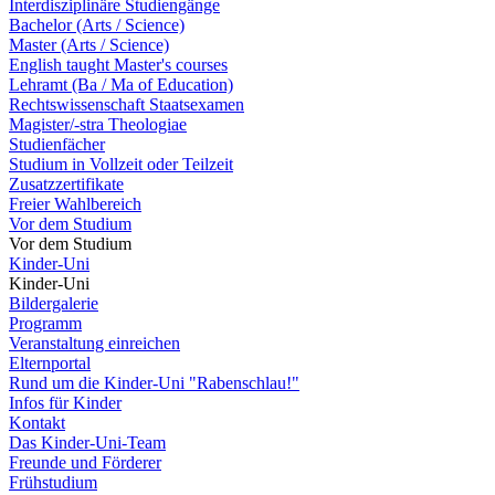
Interdisziplinäre Studiengänge
Bachelor (Arts / Science)
Master (Arts / Science)
English taught Master's courses
Lehramt (Ba / Ma of Education)
Rechtswissenschaft Staatsexamen
Magister/-stra Theologiae
Studienfächer
Studium in Vollzeit oder Teilzeit
Zusatzzertifikate
Freier Wahlbereich
Vor dem Studium
Vor dem Studium
Kinder-Uni
Kinder-Uni
Bildergalerie
Programm
Veranstaltung einreichen
Elternportal
Rund um die Kinder-Uni "Rabenschlau!"
Infos für Kinder
Kontakt
Das Kinder-Uni-Team
Freunde und Förderer
Frühstudium