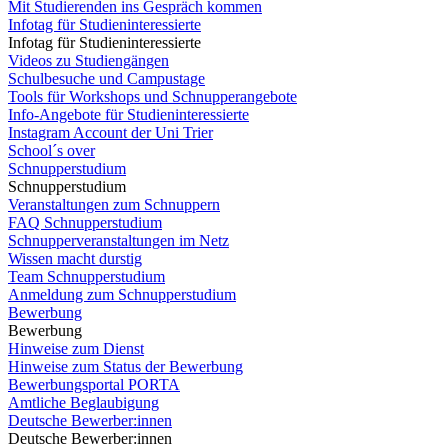
Mit Studierenden ins Gespräch kommen
Infotag für Studieninteressierte
Infotag für Studieninteressierte
Videos zu Studiengängen
Schulbesuche und Campustage
Tools für Workshops und Schnupperangebote
Info-Angebote für Studieninteressierte
Instagram Account der Uni Trier
School´s over
Schnupperstudium
Schnupperstudium
Veranstaltungen zum Schnuppern
FAQ Schnupperstudium
Schnupperveranstaltungen im Netz
Wissen macht durstig
Team Schnupperstudium
Anmeldung zum Schnupperstudium
Bewerbung
Bewerbung
Hinweise zum Dienst
Hinweise zum Status der Bewerbung
Bewerbungsportal PORTA
Amtliche Beglaubigung
Deutsche Bewerber:innen
Deutsche Bewerber:innen