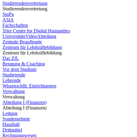
Studierendenvertretung
Studierendenvertretung
StuPa
AStA
Fachschaften
Trier Center for Digital Humanities
UniversitätsVideoAbteilung
Zentrale Beauftragte
Zentrum für Lehrkräftebildung
Zentrum für Lehrkräftebildung
Das ZfL
Beratung & Coaching
Vor dem Studium
Studierende
Lehrende
Wissenschftl. Einrichtungen
Verwaltung
Verwaltung
Abteilung I (Finanzen)
Abteilung I (Finanzen)
Leitung
Sondergebiete
Haushalt
Drittmittel
Rechnungswesen