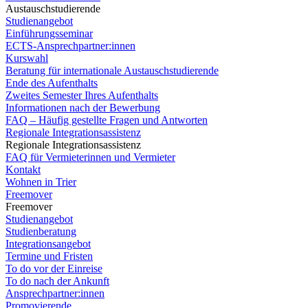
Austauschstudierende
Studienangebot
Einführungsseminar
ECTS-Ansprechpartner:innen
Kurswahl
Beratung für internationale Austauschstudierende
Ende des Aufenthalts
Zweites Semester Ihres Aufenthalts
Informationen nach der Bewerbung
FAQ – Häufig gestellte Fragen und Antworten
Regionale Integrationsassistenz
Regionale Integrationsassistenz
FAQ für Vermieterinnen und Vermieter
Kontakt
Wohnen in Trier
Freemover
Freemover
Studienangebot
Studienberatung
Integrationsangebot
Termine und Fristen
To do vor der Einreise
To do nach der Ankunft
Ansprechpartner:innen
Promovierende