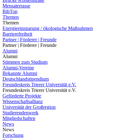
Brücke Kohlenstraße
Mensaterrasse
BibTop
Themen
Themen
Energieeinsparung / ökologische Maßnahmen
Barrierefreiheit
Partner | Förderer | Freunde
Partner | Förderer | Freunde
Alumni
Alumni
Stimmen zum Studium
Alumni-Vereine
Bekannte Alumni
Deutschlandstipendium
Freundeskreis Trierer Universität e.V.
Freundeskreis Trierer Universität e.V.
Geförderte Projekte
Wissenschaftsallianz
Universität der Großregion
Studierendenwerk
Mitgliedschaften
News
News
Forschung