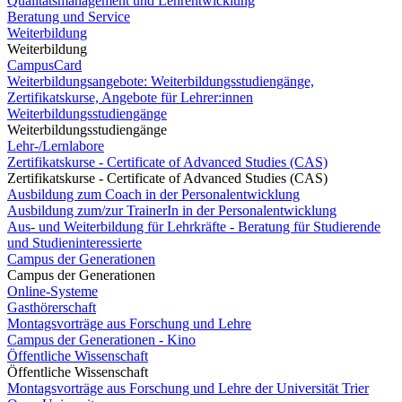
Qualitätsmanagement und Lehrentwicklung
Beratung und Service
Weiterbildung
Weiterbildung
CampusCard
Weiterbildungsangebote: Weiterbildungsstudiengänge,
Zertifikatskurse, Angebote für Lehrer:innen
Weiterbildungsstudiengänge
Weiterbildungsstudiengänge
Lehr-/Lernlabore
Zertifikatskurse - Certificate of Advanced Studies (CAS)
Zertifikatskurse - Certificate of Advanced Studies (CAS)
Ausbildung zum Coach in der Personalentwicklung
Ausbildung zum/zur TrainerIn in der Personalentwicklung
Aus- und Weiterbildung für Lehrkräfte - Beratung für Studierende
und Studieninteressierte
Campus der Generationen
Campus der Generationen
Online-Systeme
Gasthörerschaft
Montagsvorträge aus Forschung und Lehre
Campus der Generationen - Kino
Öffentliche Wissenschaft
Öffentliche Wissenschaft
Montagsvorträge aus Forschung und Lehre der Universität Trier