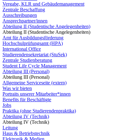
Vergabe, KLR und Gebäudemanagement
Zentrale Beschaffung
Ausschreibungen
Ansprechpartner/innen
Abteilung II (Studentische Angelegenheiten)
Abteilung II (Studentische Angelegenheiten)
Amt für Ausbildungsförderung
Hochschulprüfungsamt (HPA)
International Office
Studierendensekretariat (StuSek)
Zentrale Studienberatung
Student Life Cycle Management
Abteilung III (Personal)
Abteilung III (Personal)
Allgemeine Serviceseite (extern)
Was wir bieten
Portraits unserer Mitarbeiter*innen
Benefits für Beschäftigte
Jobs
Praktika (ohne Studierendenpraktika)
Abteilung IV (Technik)
Abteilung IV (Technik)
Leitung
Haus & Betriebstechnik
Elektronik & Medien