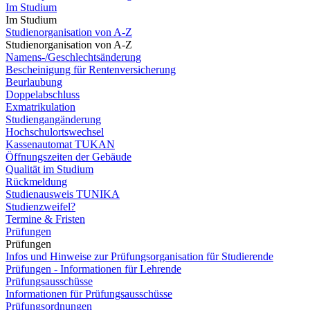
Im Studium
Im Studium
Studienorganisation von A-Z
Studienorganisation von A-Z
Namens-/Geschlechtsänderung
Bescheinigung für Rentenversicherung
Beurlaubung
Doppelabschluss
Exmatrikulation
Studiengangänderung
Hochschulortswechsel
Kassenautomat TUKAN
Öffnungszeiten der Gebäude
Qualität im Studium
Rückmeldung
Studienausweis TUNIKA
Studienzweifel?
Termine & Fristen
Prüfungen
Prüfungen
Infos und Hinweise zur Prüfungsorganisation für Studierende
Prüfungen - Informationen für Lehrende
Prüfungsausschüsse
Informationen für Prüfungsausschüsse
Prüfungsordnungen