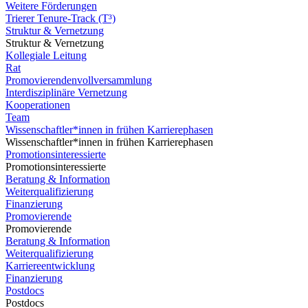
Weitere Förderungen
Trierer Tenure-Track (T³)
Struktur & Vernetzung
Struktur & Vernetzung
Kollegiale Leitung
Rat
Promovierendenvollversammlung
Interdisziplinäre Vernetzung
Kooperationen
Team
Wissenschaftler*innen in frühen Karrierephasen
Wissenschaftler*innen in frühen Karrierephasen
Promotionsinteressierte
Promotionsinteressierte
Beratung & Information
Weiterqualifizierung
Finanzierung
Promovierende
Promovierende
Beratung & Information
Weiterqualifizierung
Karriereentwicklung
Finanzierung
Postdocs
Postdocs