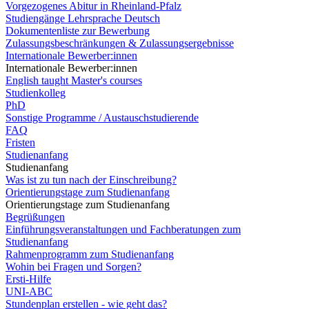
Vorgezogenes Abitur in Rheinland-Pfalz
Studiengänge Lehrsprache Deutsch
Dokumentenliste zur Bewerbung
Zulassungsbeschränkungen & Zulassungsergebnisse
Internationale Bewerber:innen
Internationale Bewerber:innen
English taught Master's courses
Studienkolleg
PhD
Sonstige Programme / Austauschstudierende
FAQ
Fristen
Studienanfang
Studienanfang
Was ist zu tun nach der Einschreibung?
Orientierungstage zum Studienanfang
Orientierungstage zum Studienanfang
Begrüßungen
Einführungsveranstaltungen und Fachberatungen zum
Studienanfang
Rahmenprogramm zum Studienanfang
Wohin bei Fragen und Sorgen?
Ersti-Hilfe
UNI-ABC
Stundenplan erstellen - wie geht das?