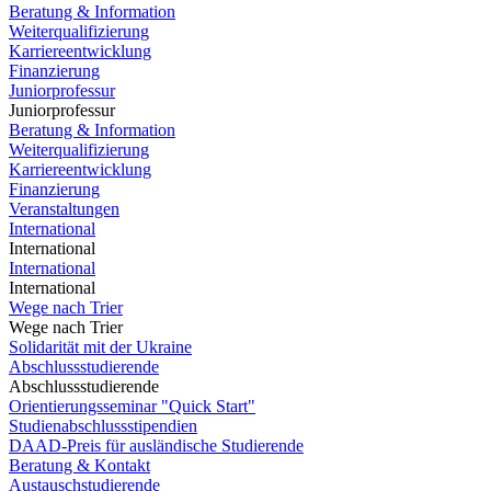
Beratung & Information
Weiterqualifizierung
Karriereentwicklung
Finanzierung
Juniorprofessur
Juniorprofessur
Beratung & Information
Weiterqualifizierung
Karriereentwicklung
Finanzierung
Veranstaltungen
International
International
International
International
Wege nach Trier
Wege nach Trier
Solidarität mit der Ukraine
Abschlussstudierende
Abschlussstudierende
Orientierungsseminar "Quick Start"
Studienabschlussstipendien
DAAD-Preis für ausländische Studierende
Beratung & Kontakt
Austauschstudierende