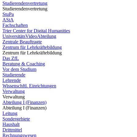
Studierendenvertretung
Studierendenvertretung
StuPa
AStA
Fachschaften
Trier Center for Digital Humanities
UniversitätsVideoAbteilung
Zentrale Beauftragte
Zentrum für Lehrkräftebildung
Zentrum für Lehrkräftebildung
Das ZfL
Beratung & Coaching
Vor dem Studium
Studierende
Lehrende
Wissenschftl. Einrichtungen
Verwaltung
Verwaltung
Abteilung I (Finanzen)
Abteilung I (Finanzen)
Leitung
Sondergebiete
Haushalt
Drittmittel
Rechnungswesen