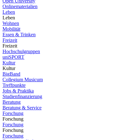
Open University
Onlinematerialien
Leben
Leben
Wohnen
Mobilität
Essen & Trinken
Freizeit
Freizeit
Hochschulgruppen
uniSPORT
Kultur
Kultur
BigBand
Collegium Musicum
Treffpunkte
Jobs & Praktika
Studienfinanzierung
Beratung
Beratung & Service
Forschung
Forschung
Forschung
Forschung
Forschung