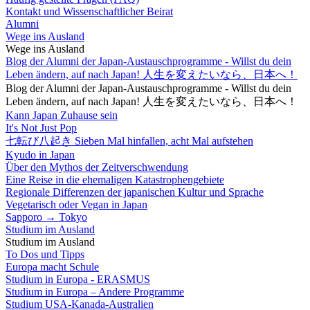
Kontakt und Wissenschaftlicher Beirat
Alumni
Wege ins Ausland
Wege ins Ausland
Blog der Alumni der Japan-Austauschprogramme - Willst du dein
Leben ändern, auf nach Japan! 人生を変えたいなら、日本へ！
Blog der Alumni der Japan-Austauschprogramme - Willst du dein
Leben ändern, auf nach Japan! 人生を変えたいなら、日本へ！
Kann Japan Zuhause sein
It's Not Just Pop
七転び八起き Sieben Mal hinfallen, acht Mal aufstehen
Kyudo in Japan
Über den Mythos der Zeitverschwendung
Eine Reise in die ehemaligen Katastrophengebiete
Regionale Differenzen der japanischen Kultur und Sprache
Vegetarisch oder Vegan in Japan
Sapporo → Tokyo
Studium im Ausland
Studium im Ausland
To Dos und Tipps
Europa macht Schule
Studium in Europa - ERASMUS
Studium in Europa – Andere Programme
Studium USA-Kanada-Australien