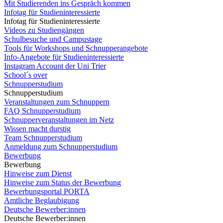
Mit Studierenden ins Gespräch kommen
Infotag für Studieninteressierte
Infotag für Studieninteressierte
Videos zu Studiengängen
Schulbesuche und Campustage
Tools für Workshops und Schnupperangebote
Info-Angebote für Studieninteressierte
Instagram Account der Uni Trier
School´s over
Schnupperstudium
Schnupperstudium
Veranstaltungen zum Schnuppern
FAQ Schnupperstudium
Schnupperveranstaltungen im Netz
Wissen macht durstig
Team Schnupperstudium
Anmeldung zum Schnupperstudium
Bewerbung
Bewerbung
Hinweise zum Dienst
Hinweise zum Status der Bewerbung
Bewerbungsportal PORTA
Amtliche Beglaubigung
Deutsche Bewerber:innen
Deutsche Bewerber:innen