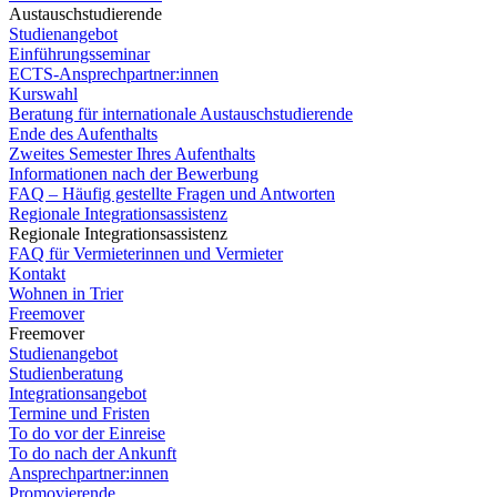
Austauschstudierende
Studienangebot
Einführungsseminar
ECTS-Ansprechpartner:innen
Kurswahl
Beratung für internationale Austauschstudierende
Ende des Aufenthalts
Zweites Semester Ihres Aufenthalts
Informationen nach der Bewerbung
FAQ – Häufig gestellte Fragen und Antworten
Regionale Integrationsassistenz
Regionale Integrationsassistenz
FAQ für Vermieterinnen und Vermieter
Kontakt
Wohnen in Trier
Freemover
Freemover
Studienangebot
Studienberatung
Integrationsangebot
Termine und Fristen
To do vor der Einreise
To do nach der Ankunft
Ansprechpartner:innen
Promovierende