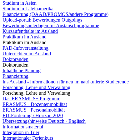
Studium in Asien
Studium in Lateinamerika
Finanzierung (DAAD/PROMOS/andere Programme)
Upload-portal: Bewerbungen Outgoings
Bewerbungsunterlagen für Austauschprogramme
Kurzaufenthalte im Ausland
Praktikum im Ausland
Praktikum im Ausland
PAD-Infoveranstaltung
Unterrichten im Ausland
Doktoranden
Doktoranden
Inhaltliche Planung
Finanzierung
Ins Ausland - Informationen für neu immatrikulierte Studierende
Forschung, Lehre und Verwaltung
Forschung, Lehre und Verwaltung
Das ERASMUS+ Programm
ERASMUS+ Dozentenmobilität
ERASMUS+ Personalmobilität
EU-Förderung / Horizon 2020
Übersetzungshinweise Deutsch - Englisch
Informationsmaterial
Integration in Trier
Internationaler Ferienkurs