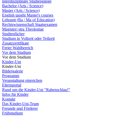
Interdisziplinäre Studiengänge
Bachelor (Arts / Science)
Master (Arts / Science)
English taught Master's courses
Lehramt (Ba / Ma of Education)
Rechtswissenschaft Staatsexamen
Magister/-stra Theologiae
Studienfächer
Studium in Vollzeit oder Teilzeit
Zusatzzertifikate
Freier Wahlbereich
Vor dem Studium
Vor dem Studium
Kinder-Uni
Kinder-Uni
Bildergalerie
Programm
Veranstaltung einreichen
Elternportal
Rund um die Kinder-Uni "Rabenschlau!"
Infos für Kinder
Kontakt
Das Kinder-Uni-Team
Freunde und Förderer
Frühstudium