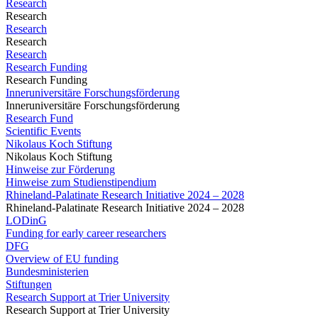
Research
Research
Research
Research
Research
Research Funding
Research Funding
Inneruniversitäre Forschungsförderung
Inneruniversitäre Forschungsförderung
Research Fund
Scientific Events
Nikolaus Koch Stiftung
Nikolaus Koch Stiftung
Hinweise zur Förderung
Hinweise zum Studienstipendium
Rhineland-Palatinate Research Initiative 2024 – 2028
Rhineland-Palatinate Research Initiative 2024 – 2028
LODinG
Funding for early career researchers
DFG
Overview of EU funding
Bundesministerien
Stiftungen
Research Support at Trier University
Research Support at Trier University