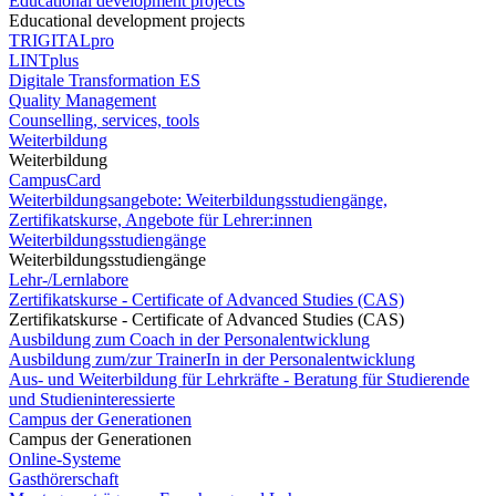
Educational development projects
Educational development projects
TRIGITALpro
LINTplus
Digitale Transformation ES
Quality Management
Counselling, services, tools
Weiterbildung
Weiterbildung
CampusCard
Weiterbildungsangebote: Weiterbildungsstudiengänge,
Zertifikatskurse, Angebote für Lehrer:innen
Weiterbildungsstudiengänge
Weiterbildungsstudiengänge
Lehr-/Lernlabore
Zertifikatskurse - Certificate of Advanced Studies (CAS)
Zertifikatskurse - Certificate of Advanced Studies (CAS)
Ausbildung zum Coach in der Personalentwicklung
Ausbildung zum/zur TrainerIn in der Personalentwicklung
Aus- und Weiterbildung für Lehrkräfte - Beratung für Studierende
und Studieninteressierte
Campus der Generationen
Campus der Generationen
Online-Systeme
Gasthörerschaft