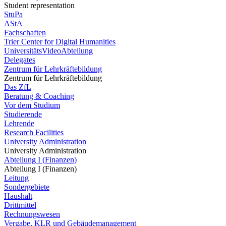
Student representation
StuPa
AStA
Fachschaften
Trier Center for Digital Humanities
UniversitätsVideoAbteilung
Delegates
Zentrum für Lehrkräftebildung
Zentrum für Lehrkräftebildung
Das ZfL
Beratung & Coaching
Vor dem Studium
Studierende
Lehrende
Research Facilities
University Administration
University Administration
Abteilung I (Finanzen)
Abteilung I (Finanzen)
Leitung
Sondergebiete
Haushalt
Drittmittel
Rechnungswesen
Vergabe, KLR und Gebäudemanagement