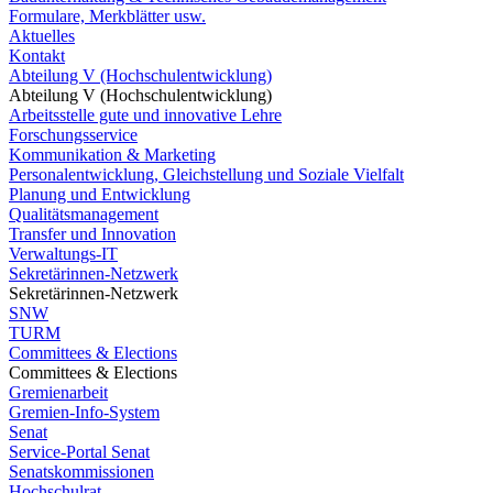
Formulare, Merkblätter usw.
Aktuelles
Kontakt
Abteilung V (Hochschulentwicklung)
Abteilung V (Hochschulentwicklung)
Arbeitsstelle gute und innovative Lehre
Forschungsservice
Kommunikation & Marketing
Personalentwicklung, Gleichstellung und Soziale Vielfalt
Planung und Entwicklung
Qualitätsmanagement
Transfer und Innovation
Verwaltungs-IT
Sekretärinnen-Netzwerk
Sekretärinnen-Netzwerk
SNW
TURM
Committees & Elections
Committees & Elections
Gremienarbeit
Gremien-Info-System
Senat
Service-Portal Senat
Senatskommissionen
Hochschulrat