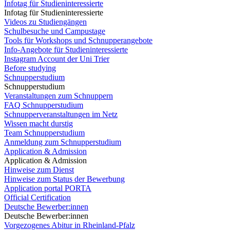
Infotag für Studieninteressierte
Infotag für Studieninteressierte
Videos zu Studiengängen
Schulbesuche und Campustage
Tools für Workshops und Schnupperangebote
Info-Angebote für Studieninteressierte
Instagram Account der Uni Trier
Before studying
Schnupperstudium
Schnupperstudium
Veranstaltungen zum Schnuppern
FAQ Schnupperstudium
Schnupperveranstaltungen im Netz
Wissen macht durstig
Team Schnupperstudium
Anmeldung zum Schnupperstudium
Application & Admission
Application & Admission
Hinweise zum Dienst
Hinweise zum Status der Bewerbung
Application portal PORTA
Official Certification
Deutsche Bewerber:innen
Deutsche Bewerber:innen
Vorgezogenes Abitur in Rheinland-Pfalz