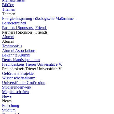
Mensaterrasse
BibTop
Themen
Themen
Energieeinsparung / ökologische Maßnahmen
Barrierefreiheit
Partners | Sponsors | Friends
Partners | Sponsors | Friends
Alumni
Alumni
Testimonials
Alumni Associations
Bekannte Alumni
Deutschlandstipendium
Freundeskreis Trierer Universität e.V.
Freundeskreis Trierer Universität e.V.
Geförderte Projekte
Wissenschaftsallianz
Universität der Großregion
Studierendenwerk
Mitgliedschaften
News
News
Forschung
Studium