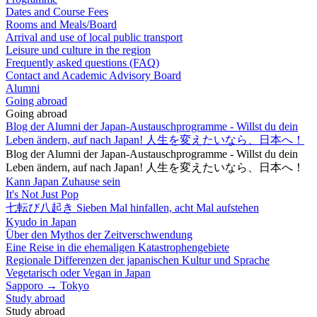
Dates and Course Fees
Rooms and Meals/Board
Arrival and use of local public transport
Leisure und culture in the region
Frequently asked questions (FAQ)
Contact and Academic Advisory Board
Alumni
Going abroad
Going abroad
Blog der Alumni der Japan-Austauschprogramme - Willst du dein
Leben ändern, auf nach Japan! 人生を変えたいなら、日本へ！
Blog der Alumni der Japan-Austauschprogramme - Willst du dein
Leben ändern, auf nach Japan! 人生を変えたいなら、日本へ！
Kann Japan Zuhause sein
It's Not Just Pop
七転び八起き Sieben Mal hinfallen, acht Mal aufstehen
Kyudo in Japan
Über den Mythos der Zeitverschwendung
Eine Reise in die ehemaligen Katastrophengebiete
Regionale Differenzen der japanischen Kultur und Sprache
Vegetarisch oder Vegan in Japan
Sapporo → Tokyo
Study abroad
Study abroad