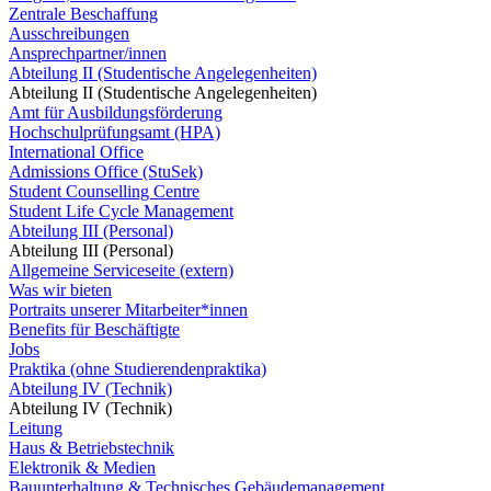
Zentrale Beschaffung
Ausschreibungen
Ansprechpartner/innen
Abteilung II (Studentische Angelegenheiten)
Abteilung II (Studentische Angelegenheiten)
Amt für Ausbildungsförderung
Hochschulprüfungsamt (HPA)
International Office
Admissions Office (StuSek)
Student Counselling Centre
Student Life Cycle Management
Abteilung III (Personal)
Abteilung III (Personal)
Allgemeine Serviceseite (extern)
Was wir bieten
Portraits unserer Mitarbeiter*innen
Benefits für Beschäftigte
Jobs
Praktika (ohne Studierendenpraktika)
Abteilung IV (Technik)
Abteilung IV (Technik)
Leitung
Haus & Betriebstechnik
Elektronik & Medien
Bauunterhaltung & Technisches Gebäudemanagement