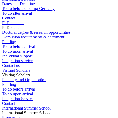
Dates and Deadlines
To do before entering Germany
To do after arrival
Contact
PhD students
PhD students
Doctoral degree & research opportunities
Admission requirements & enrolment
Funding
To do before arrival
To do upon arrival
Individual support
Integration service
Contact us
Visiting Scholars
Visiting Scholars
Planning and Organisation
Funding
To do before arrival
To do upon arrival
Integration Service
Contact
International Summer School
International Summer School
Programme