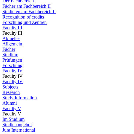
Der Fachbereich
Fächer am Fachbereich II
Studieren am Fachbereich II
Recognition of credits
Forschung und Zentren
Faculty III
Faculty III
Aktuelles
Allgemein
Fächer
Studium
Prüfungen
Forschung
Faculty IV
Faculty IV
Faculty IV
Subjects
Research
Study Information
Alumni
Faculty V
Faculty V
Im Studium
Studienangebot
Jura International