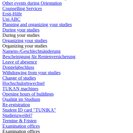
Other events during Orientation
Counselling Services
Ersti-Hilfe
Uni ABC
Planning and organizing your studies
During your studies
During your studies
Organizing your studies
Organizing your studies
Namens-/Geschlechtsänderung
Bescheinigung für Rentenversicherung
Leave of abesence
Doppelabschluss
Withdrawing from your studies
Change of studies
Hochschulortswechsel
TUKAN machines
Opening hours of buildings
Qualität im Studium
Re-registration
Student ID card "TUNIKA"
Studienzweifel?
Termine & Fristen
Examination offices
Examination offices