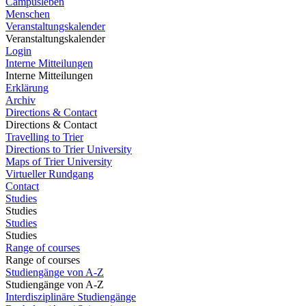
Campusleben
Menschen
Veranstaltungskalender
Veranstaltungskalender
Login
Interne Mitteilungen
Interne Mitteilungen
Erklärung
Archiv
Directions & Contact
Directions & Contact
Travelling to Trier
Directions to Trier University
Maps of Trier University
Virtueller Rundgang
Contact
Studies
Studies
Studies
Studies
Range of courses
Range of courses
Studiengänge von A-Z
Studiengänge von A-Z
Interdisziplinäre Studiengänge