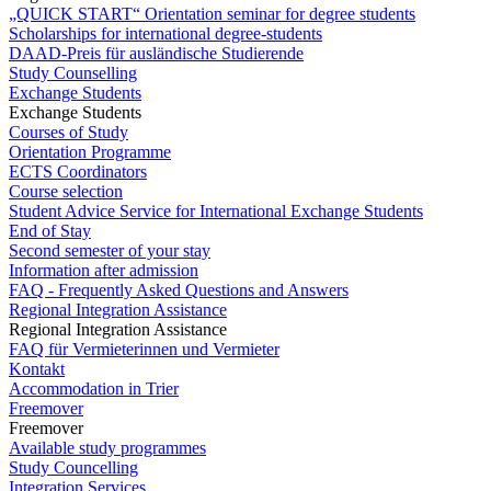
„QUICK START“ Orientation seminar for degree students
Scholarships for international degree-students
DAAD-Preis für ausländische Studierende
Study Counselling
Exchange Students
Exchange Students
Courses of Study
Orientation Programme
ECTS Coordinators
Course selection
Student Advice Service for International Exchange Students
End of Stay
Second semester of your stay
Information after admission
FAQ - Frequently Asked Questions and Answers
Regional Integration Assistance
Regional Integration Assistance
FAQ für Vermieterinnen und Vermieter
Kontakt
Accommodation in Trier
Freemover
Freemover
Available study programmes
Study Councelling
Integration Services