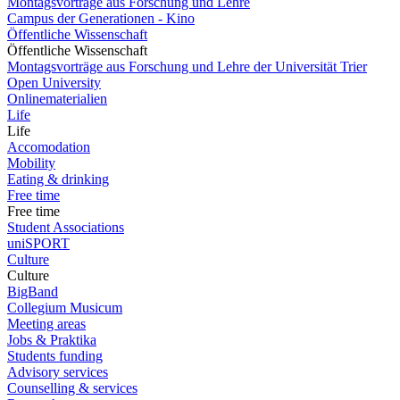
Montagsvorträge aus Forschung und Lehre
Campus der Generationen - Kino
Öffentliche Wissenschaft
Öffentliche Wissenschaft
Montagsvorträge aus Forschung und Lehre der Universität Trier
Open University
Onlinematerialien
Life
Life
Accomodation
Mobility
Eating & drinking
Free time
Free time
Student Associations
uniSPORT
Culture
Culture
BigBand
Collegium Musicum
Meeting areas
Jobs & Praktika
Students funding
Advisory services
Counselling & services