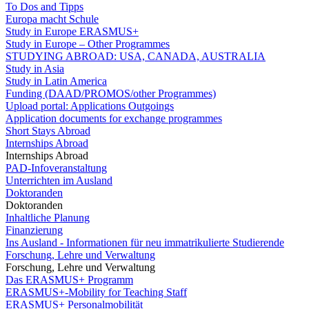
To Dos and Tipps
Europa macht Schule
Study in Europe ERASMUS+
Study in Europe – Other Programmes
STUDYING ABROAD: USA, CANADA, AUSTRALIA
Study in Asia
Study in Latin America
Funding (DAAD/PROMOS/other Programmes)
Upload portal: Applications Outgoings
Application documents for exchange programmes
Short Stays Abroad
Internships Abroad
Internships Abroad
PAD-Infoveranstaltung
Unterrichten im Ausland
Doktoranden
Doktoranden
Inhaltliche Planung
Finanzierung
Ins Ausland - Informationen für neu immatrikulierte Studierende
Forschung, Lehre und Verwaltung
Forschung, Lehre und Verwaltung
Das ERASMUS+ Programm
ERASMUS+-Mobility for Teaching Staff
ERASMUS+ Personalmobilität