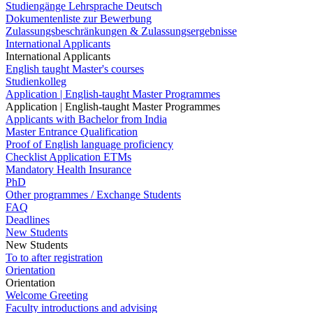
Studiengänge Lehrsprache Deutsch
Dokumentenliste zur Bewerbung
Zulassungsbeschränkungen & Zulassungsergebnisse
International Applicants
International Applicants
English taught Master's courses
Studienkolleg
Application | English-taught Master Programmes
Application | English-taught Master Programmes
Applicants with Bachelor from India
Master Entrance Qualification
Proof of English language proficiency
Checklist Application ETMs
Mandatory Health Insurance
PhD
Other programmes / Exchange Students
FAQ
Deadlines
New Students
New Students
To to after registration
Orientation
Orientation
Welcome Greeting
Faculty introductions and advising