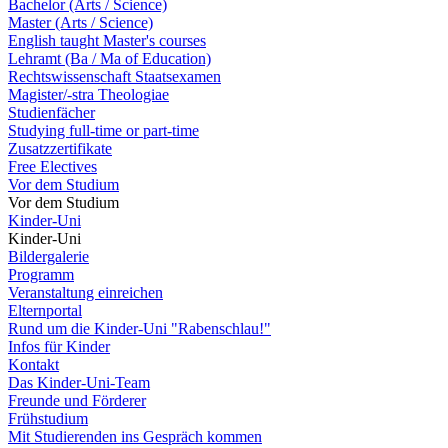
Bachelor (Arts / Science)
Master (Arts / Science)
English taught Master's courses
Lehramt (Ba / Ma of Education)
Rechtswissenschaft Staatsexamen
Magister/-stra Theologiae
Studienfächer
Studying full-time or part-time
Zusatzzertifikate
Free Electives
Vor dem Studium
Vor dem Studium
Kinder-Uni
Kinder-Uni
Bildergalerie
Programm
Veranstaltung einreichen
Elternportal
Rund um die Kinder-Uni "Rabenschlau!"
Infos für Kinder
Kontakt
Das Kinder-Uni-Team
Freunde und Förderer
Frühstudium
Mit Studierenden ins Gespräch kommen