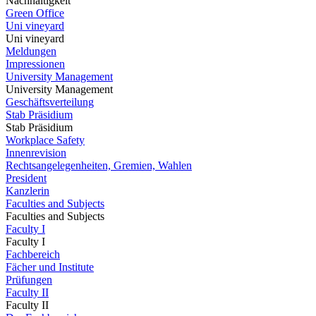
Nachhaltigkeit
Green Office
Uni vineyard
Uni vineyard
Meldungen
Impressionen
University Management
University Management
Geschäftsverteilung
Stab Präsidium
Stab Präsidium
Workplace Safety
Innenrevision
Rechtsangelegenheiten, Gremien, Wahlen
President
Kanzlerin
Faculties and Subjects
Faculties and Subjects
Faculty I
Faculty I
Fachbereich
Fächer und Institute
Prüfungen
Faculty II
Faculty II