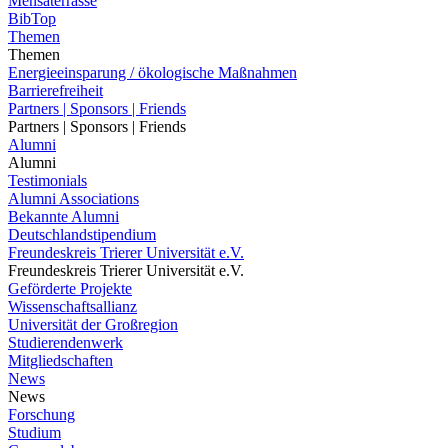
Mensaterrasse
BibTop
Themen
Themen
Energieeinsparung / ökologische Maßnahmen
Barrierefreiheit
Partners | Sponsors | Friends
Partners | Sponsors | Friends
Alumni
Alumni
Testimonials
Alumni Associations
Bekannte Alumni
Deutschlandstipendium
Freundeskreis Trierer Universität e.V.
Freundeskreis Trierer Universität e.V.
Geförderte Projekte
Wissenschaftsallianz
Universität der Großregion
Studierendenwerk
Mitgliedschaften
News
News
Forschung
Studium