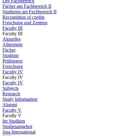
Der Fachbereich
Fächer am Fachbereich II
Studieren am Fachbereich II
Recognition of credits
Forschung und Zentren
Faculty III
Faculty III
Aktuelles
Allgemein
Fächer
Studium
Prüfungen
Forschung
Faculty IV
Faculty IV
Faculty IV
Subjects
Research
Study Information
Alumni
Faculty V
Faculty V
Im Studium
Studienangebot
Jura International