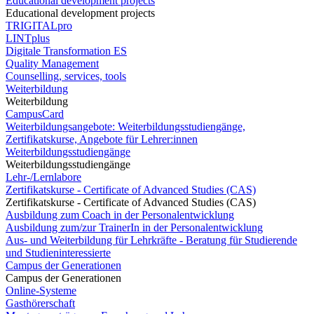
Educational development projects
Educational development projects
TRIGITALpro
LINTplus
Digitale Transformation ES
Quality Management
Counselling, services, tools
Weiterbildung
Weiterbildung
CampusCard
Weiterbildungsangebote: Weiterbildungsstudiengänge,
Zertifikatskurse, Angebote für Lehrer:innen
Weiterbildungsstudiengänge
Weiterbildungsstudiengänge
Lehr-/Lernlabore
Zertifikatskurse - Certificate of Advanced Studies (CAS)
Zertifikatskurse - Certificate of Advanced Studies (CAS)
Ausbildung zum Coach in der Personalentwicklung
Ausbildung zum/zur TrainerIn in der Personalentwicklung
Aus- und Weiterbildung für Lehrkräfte - Beratung für Studierende
und Studieninteressierte
Campus der Generationen
Campus der Generationen
Online-Systeme
Gasthörerschaft