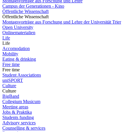
Montagsvorträge aus Forschung und Lehre
Campus der Generationen - Kino
Öffentliche Wissenschaft
Öffentliche Wissenschaft
Montagsvorträge aus Forschung und Lehre der Universität Trier
Open University
Onlinematerialien
Life
Life
Accomodation
Mobility
Eating & drinking
Free time
Free time
Student Associations
uniSPORT
Culture
Culture
BigBand
Collegium Musicum
Meeting areas
Jobs & Praktika
Students funding
Advisory services
Counselling & services