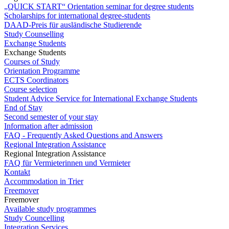
„QUICK START“ Orientation seminar for degree students
Scholarships for international degree-students
DAAD-Preis für ausländische Studierende
Study Counselling
Exchange Students
Exchange Students
Courses of Study
Orientation Programme
ECTS Coordinators
Course selection
Student Advice Service for International Exchange Students
End of Stay
Second semester of your stay
Information after admission
FAQ - Frequently Asked Questions and Answers
Regional Integration Assistance
Regional Integration Assistance
FAQ für Vermieterinnen und Vermieter
Kontakt
Accommodation in Trier
Freemover
Freemover
Available study programmes
Study Councelling
Integration Services