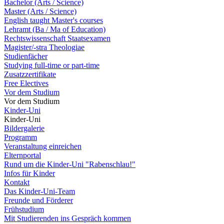
Bachelor (Arts / Science)
Master (Arts / Science)
English taught Master's courses
Lehramt (Ba / Ma of Education)
Rechtswissenschaft Staatsexamen
Magister/-stra Theologiae
Studienfächer
Studying full-time or part-time
Zusatzzertifikate
Free Electives
Vor dem Studium
Vor dem Studium
Kinder-Uni
Kinder-Uni
Bildergalerie
Programm
Veranstaltung einreichen
Elternportal
Rund um die Kinder-Uni "Rabenschlau!"
Infos für Kinder
Kontakt
Das Kinder-Uni-Team
Freunde und Förderer
Frühstudium
Mit Studierenden ins Gespräch kommen