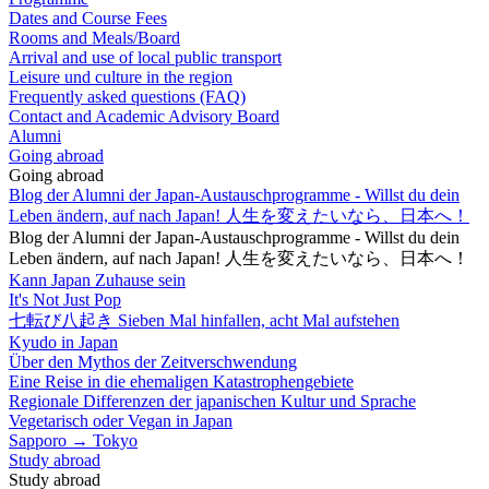
Dates and Course Fees
Rooms and Meals/Board
Arrival and use of local public transport
Leisure und culture in the region
Frequently asked questions (FAQ)
Contact and Academic Advisory Board
Alumni
Going abroad
Going abroad
Blog der Alumni der Japan-Austauschprogramme - Willst du dein
Leben ändern, auf nach Japan! 人生を変えたいなら、日本へ！
Blog der Alumni der Japan-Austauschprogramme - Willst du dein
Leben ändern, auf nach Japan! 人生を変えたいなら、日本へ！
Kann Japan Zuhause sein
It's Not Just Pop
七転び八起き Sieben Mal hinfallen, acht Mal aufstehen
Kyudo in Japan
Über den Mythos der Zeitverschwendung
Eine Reise in die ehemaligen Katastrophengebiete
Regionale Differenzen der japanischen Kultur und Sprache
Vegetarisch oder Vegan in Japan
Sapporo → Tokyo
Study abroad
Study abroad