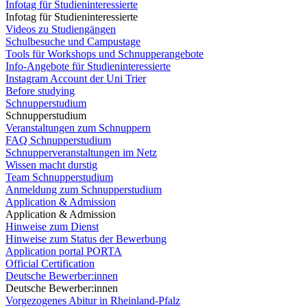
Infotag für Studieninteressierte
Infotag für Studieninteressierte
Videos zu Studiengängen
Schulbesuche und Campustage
Tools für Workshops und Schnupperangebote
Info-Angebote für Studieninteressierte
Instagram Account der Uni Trier
Before studying
Schnupperstudium
Schnupperstudium
Veranstaltungen zum Schnuppern
FAQ Schnupperstudium
Schnupperveranstaltungen im Netz
Wissen macht durstig
Team Schnupperstudium
Anmeldung zum Schnupperstudium
Application & Admission
Application & Admission
Hinweise zum Dienst
Hinweise zum Status der Bewerbung
Application portal PORTA
Official Certification
Deutsche Bewerber:innen
Deutsche Bewerber:innen
Vorgezogenes Abitur in Rheinland-Pfalz