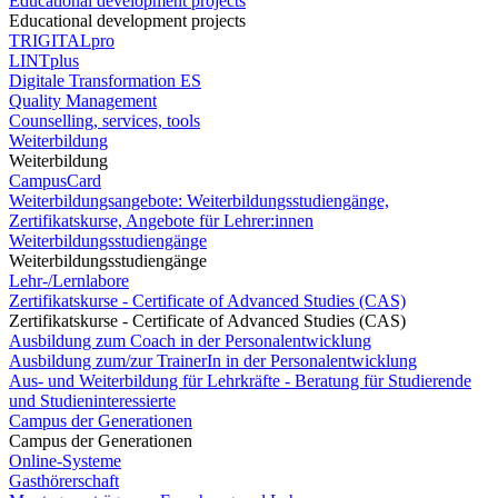
Educational development projects
Educational development projects
TRIGITALpro
LINTplus
Digitale Transformation ES
Quality Management
Counselling, services, tools
Weiterbildung
Weiterbildung
CampusCard
Weiterbildungsangebote: Weiterbildungsstudiengänge,
Zertifikatskurse, Angebote für Lehrer:innen
Weiterbildungsstudiengänge
Weiterbildungsstudiengänge
Lehr-/Lernlabore
Zertifikatskurse - Certificate of Advanced Studies (CAS)
Zertifikatskurse - Certificate of Advanced Studies (CAS)
Ausbildung zum Coach in der Personalentwicklung
Ausbildung zum/zur TrainerIn in der Personalentwicklung
Aus- und Weiterbildung für Lehrkräfte - Beratung für Studierende
und Studieninteressierte
Campus der Generationen
Campus der Generationen
Online-Systeme
Gasthörerschaft