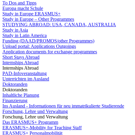
To Dos and Tipps
Europa macht Schule
Study in Europe ERASMUS+
Study in Europe – Other Programmes
STUDYING ABROAD: USA, CANADA, AUSTRALIA
Study in Asia
Study in Latin America
Funding (DAAD/PROMOS/other Programmes)
Upload portal: Applications Outgoings
Application documents for exchange programmes
Short Stays Abroad
Internships Abroad
Internships Abroad
PAD-Infoveranstaltung
Unterrichten im Ausland
Doktoranden
Doktoranden
Inhaltliche Planung
Finanzierung
Ins Ausland - Informationen für neu immatrikulierte Studierende
Forschung, Lehre und Verwaltung
Forschung, Lehre und Verwaltung
Das ERASMUS+ Programm
ERASMUS+-Mobility for Teaching Staff
ERASMUS+ Personalmobilität