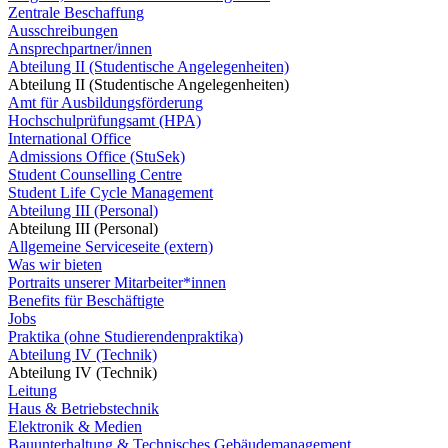
Zentrale Beschaffung
Ausschreibungen
Ansprechpartner/innen
Abteilung II (Studentische Angelegenheiten)
Abteilung II (Studentische Angelegenheiten)
Amt für Ausbildungsförderung
Hochschulprüfungsamt (HPA)
International Office
Admissions Office (StuSek)
Student Counselling Centre
Student Life Cycle Management
Abteilung III (Personal)
Abteilung III (Personal)
Allgemeine Serviceseite (extern)
Was wir bieten
Portraits unserer Mitarbeiter*innen
Benefits für Beschäftigte
Jobs
Praktika (ohne Studierendenpraktika)
Abteilung IV (Technik)
Abteilung IV (Technik)
Leitung
Haus & Betriebstechnik
Elektronik & Medien
Bauunterhaltung & Technisches Gebäudemanagement