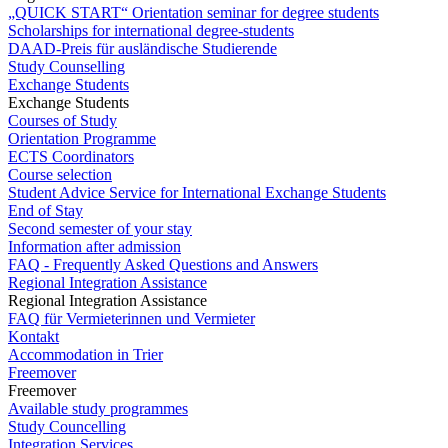
„QUICK START“ Orientation seminar for degree students
Scholarships for international degree-students
DAAD-Preis für ausländische Studierende
Study Counselling
Exchange Students
Exchange Students
Courses of Study
Orientation Programme
ECTS Coordinators
Course selection
Student Advice Service for International Exchange Students
End of Stay
Second semester of your stay
Information after admission
FAQ - Frequently Asked Questions and Answers
Regional Integration Assistance
Regional Integration Assistance
FAQ für Vermieterinnen und Vermieter
Kontakt
Accommodation in Trier
Freemover
Freemover
Available study programmes
Study Councelling
Integration Services