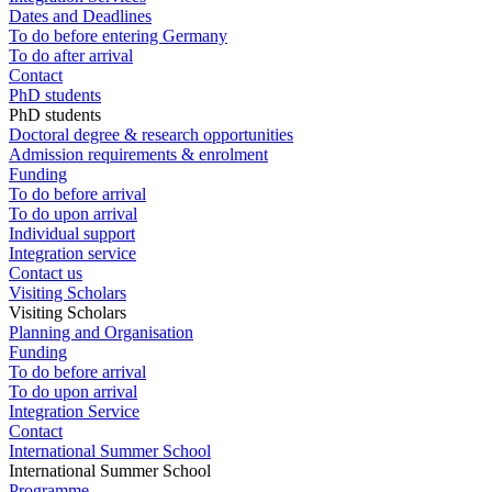
Dates and Deadlines
To do before entering Germany
To do after arrival
Contact
PhD students
PhD students
Doctoral degree & research opportunities
Admission requirements & enrolment
Funding
To do before arrival
To do upon arrival
Individual support
Integration service
Contact us
Visiting Scholars
Visiting Scholars
Planning and Organisation
Funding
To do before arrival
To do upon arrival
Integration Service
Contact
International Summer School
International Summer School
Programme