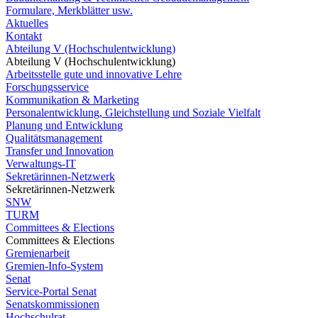
Formulare, Merkblätter usw.
Aktuelles
Kontakt
Abteilung V (Hochschulentwicklung)
Abteilung V (Hochschulentwicklung)
Arbeitsstelle gute und innovative Lehre
Forschungsservice
Kommunikation & Marketing
Personalentwicklung, Gleichstellung und Soziale Vielfalt
Planung und Entwicklung
Qualitätsmanagement
Transfer und Innovation
Verwaltungs-IT
Sekretärinnen-Netzwerk
Sekretärinnen-Netzwerk
SNW
TURM
Committees & Elections
Committees & Elections
Gremienarbeit
Gremien-Info-System
Senat
Service-Portal Senat
Senatskommissionen
Hochschulrat