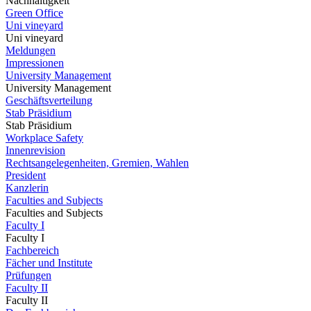
Nachhaltigkeit
Green Office
Uni vineyard
Uni vineyard
Meldungen
Impressionen
University Management
University Management
Geschäftsverteilung
Stab Präsidium
Stab Präsidium
Workplace Safety
Innenrevision
Rechtsangelegenheiten, Gremien, Wahlen
President
Kanzlerin
Faculties and Subjects
Faculties and Subjects
Faculty I
Faculty I
Fachbereich
Fächer und Institute
Prüfungen
Faculty II
Faculty II