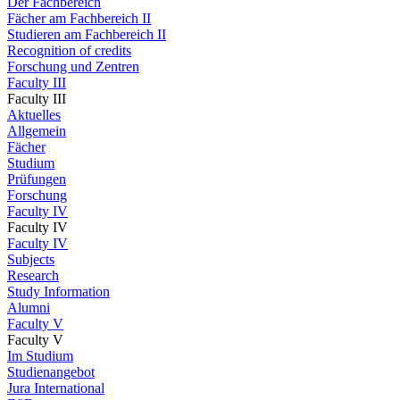
Der Fachbereich
Fächer am Fachbereich II
Studieren am Fachbereich II
Recognition of credits
Forschung und Zentren
Faculty III
Faculty III
Aktuelles
Allgemein
Fächer
Studium
Prüfungen
Forschung
Faculty IV
Faculty IV
Faculty IV
Subjects
Research
Study Information
Alumni
Faculty V
Faculty V
Im Studium
Studienangebot
Jura International