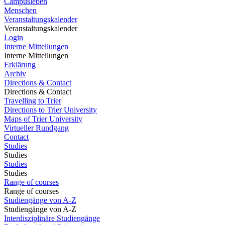
Campusleben
Menschen
Veranstaltungskalender
Veranstaltungskalender
Login
Interne Mitteilungen
Interne Mitteilungen
Erklärung
Archiv
Directions & Contact
Directions & Contact
Travelling to Trier
Directions to Trier University
Maps of Trier University
Virtueller Rundgang
Contact
Studies
Studies
Studies
Studies
Range of courses
Range of courses
Studiengänge von A-Z
Studiengänge von A-Z
Interdisziplinäre Studiengänge