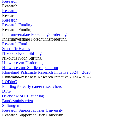
Research
Research
Research
Research
Research
Research Funding
Research Funding
Inneruniversitäre Forschungsförderung
Inneruniversitäre Forschungsförderung
Research Fund
Scientific Events
Nikolaus Koch Stiftung
Nikolaus Koch Stiftung
Hinweise zur Förderung
Hinweise zum Studienstipendium
Rhineland-Palatinate Research Initiative 2024 – 2028
Rhineland-Palatinate Research Initiative 2024 – 2028
LODinG
Funding for early career researchers
DFG
Overview of EU funding
Bundesministerien
Stiftungen
Research Support at Trier University
Research Support at Trier University