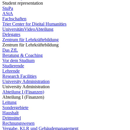
Student representation
StuPa
AStA
Fachschaften
Trier Center for Digital Humanities
UniversitätsVideoAbteilung
Delegates
Zentrum für Lehrkräftebildung
Zentrum für Lehrkräftebildung
Das ZfL
Beratung & Coaching
Vor dem Studium
Studierende
Lehrende
Research Facilities
University Administration
University Administration
Abteilung I (Finanzen)
Abteilung I (Finanzen)
Leitung
Sondergebiete
Haushalt
Drittmittel
Rechnungswesen
Vergabe, KLR und Gebäudemanagement