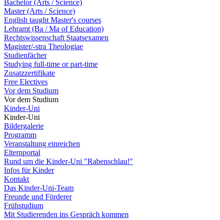
Bachelor (Arts / Science)
Master (Arts / Science)
English taught Master's courses
Lehramt (Ba / Ma of Education)
Rechtswissenschaft Staatsexamen
Magister/-stra Theologiae
Studienfächer
Studying full-time or part-time
Zusatzzertifikate
Free Electives
Vor dem Studium
Vor dem Studium
Kinder-Uni
Kinder-Uni
Bildergalerie
Programm
Veranstaltung einreichen
Elternportal
Rund um die Kinder-Uni "Rabenschlau!"
Infos für Kinder
Kontakt
Das Kinder-Uni-Team
Freunde und Förderer
Frühstudium
Mit Studierenden ins Gespräch kommen