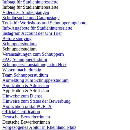
Infotag für Studieninteressierte
Infotag für Studieninteressierte
Videos zu Studiengängen
Schulbesuche und Campustage
Tools für Workshops und Schnupperangebote
Info-Angebote für Studieninteressierte
Instagram Account der Uni Trier
Before studying
Schnupperstudium
Schnupperstudium
Veranstaltungen zum Schnuppern
FAQ Schnupperstudium
Schnupperveranstaltungen im Netz
Wissen macht durstig
Team Schnupperstudium
Anmeldung zum Schnupperstudium
Application & Admission
Application & Admission
Hinweise zum Dienst
Hinweise zum Status der Bewerbung
Application portal PORTA
Official Certification
Deutsche Bewerber:innen
Deutsche Bewerber:innen
Vorgezogenes Abitur in Rheinland-Pfalz