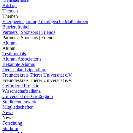
Mensaterrasse
BibTop
Themen
Themen
Energieeinsparung / ökologische Maßnahmen
Barrierefreiheit
Partners | Sponsors | Friends
Partners | Sponsors | Friends
Alumni
Alumni
Testimonials
Alumni Associations
Bekannte Alumni
Deutschlandstipendium
Freundeskreis Trierer Universität e.V.
Freundeskreis Trierer Universität e.V.
Geförderte Projekte
Wissenschaftsallianz
Universität der Großregion
Studierendenwerk
Mitgliedschaften
News
News
Forschung
Studium