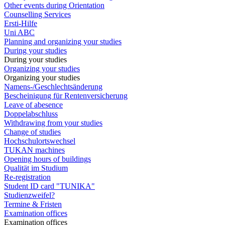
Other events during Orientation
Counselling Services
Ersti-Hilfe
Uni ABC
Planning and organizing your studies
During your studies
During your studies
Organizing your studies
Organizing your studies
Namens-/Geschlechtsänderung
Bescheinigung für Rentenversicherung
Leave of abesence
Doppelabschluss
Withdrawing from your studies
Change of studies
Hochschulortswechsel
TUKAN machines
Opening hours of buildings
Qualität im Studium
Re-registration
Student ID card "TUNIKA"
Studienzweifel?
Termine & Fristen
Examination offices
Examination offices