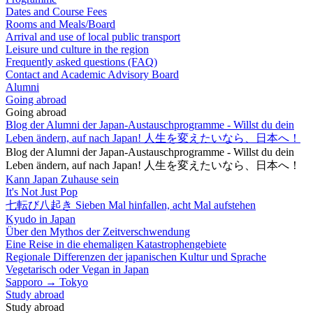
Dates and Course Fees
Rooms and Meals/Board
Arrival and use of local public transport
Leisure und culture in the region
Frequently asked questions (FAQ)
Contact and Academic Advisory Board
Alumni
Going abroad
Going abroad
Blog der Alumni der Japan-Austauschprogramme - Willst du dein
Leben ändern, auf nach Japan! 人生を変えたいなら、日本へ！
Blog der Alumni der Japan-Austauschprogramme - Willst du dein
Leben ändern, auf nach Japan! 人生を変えたいなら、日本へ！
Kann Japan Zuhause sein
It's Not Just Pop
七転び八起き Sieben Mal hinfallen, acht Mal aufstehen
Kyudo in Japan
Über den Mythos der Zeitverschwendung
Eine Reise in die ehemaligen Katastrophengebiete
Regionale Differenzen der japanischen Kultur und Sprache
Vegetarisch oder Vegan in Japan
Sapporo → Tokyo
Study abroad
Study abroad