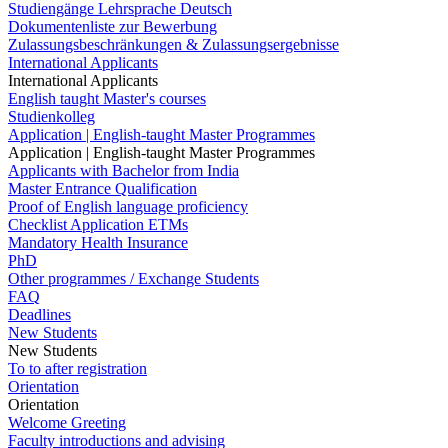
Studiengänge Lehrsprache Deutsch
Dokumentenliste zur Bewerbung
Zulassungsbeschränkungen & Zulassungsergebnisse
International Applicants
International Applicants
English taught Master's courses
Studienkolleg
Application | English-taught Master Programmes
Application | English-taught Master Programmes
Applicants with Bachelor from India
Master Entrance Qualification
Proof of English language proficiency
Checklist Application ETMs
Mandatory Health Insurance
PhD
Other programmes / Exchange Students
FAQ
Deadlines
New Students
New Students
To to after registration
Orientation
Orientation
Welcome Greeting
Faculty introductions and advising