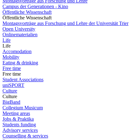
Montagsvorträge aus Forschung und Lehre
Campus der Generationen - Kino
Öffentliche Wissenschaft
Öffentliche Wissenschaft
Montagsvorträge aus Forschung und Lehre der Universität Trier
Open University
Onlinematerialien
Life
Life
Accomodation
Mobility
Eating & drinking
Free time
Free time
Student Associations
uniSPORT
Culture
Culture
BigBand
Collegium Musicum
Meeting areas
Jobs & Praktika
Students funding
Advisory services
Counselling & services