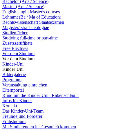
Bachelor (Arts / Science)
Master (Arts / Science)
English taught Master's courses
Lehramt (Ba / Ma of Education)
Rechtswissenschaft Staatsexamen
Magister/-stra Theologiae
Studienfächer
Studying full-time or part-time
Zusatzzertifikate
Free Electives
Vor dem Studium
Vor dem Studium
Kinder-Uni
Kinder-Uni
Bildergalerie
Programm
Veranstaltung einreichen
Elternportal
Rund um die Kinder-Uni "Rabenschlau!"
Infos für Kinder
Kontakt
Das Kinder-Uni-Team
Freunde und Förderer
Frühstudium
Mit Studierenden ins Gespräch kommen