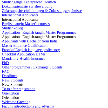
Studiengänge Lehrsprache Deutsch
Dokumentenliste zur Bewerbung
Zulassungsbeschränkungen & Zulassungsergebnisse
International Applicants
International Applicants
English taught Master's courses
Studienkolleg
Application | English-taught Master Programmes
Application | English-taught Master Programmes
Applicants with Bachelor from India
Master Entrance Qualification
Proof of English language proficiency
Checklist Application ETMs
Mandatory Health Insurance
PhD
Other programmes / Exchange Students
FAQ
Deadlines
New Students
New Students
To to after registration
Orientation
Orientation
Welcome Greeting
Faculty introductions and advising