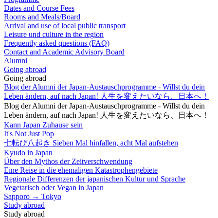
Dates and Course Fees
Rooms and Meals/Board
Arrival and use of local public transport
Leisure und culture in the region
Frequently asked questions (FAQ)
Contact and Academic Advisory Board
Alumni
Going abroad
Going abroad
Blog der Alumni der Japan-Austauschprogramme - Willst du dein
Leben ändern, auf nach Japan! 人生を変えたいなら、日本へ！
Blog der Alumni der Japan-Austauschprogramme - Willst du dein
Leben ändern, auf nach Japan! 人生を変えたいなら、日本へ！
Kann Japan Zuhause sein
It's Not Just Pop
七転び八起き Sieben Mal hinfallen, acht Mal aufstehen
Kyudo in Japan
Über den Mythos der Zeitverschwendung
Eine Reise in die ehemaligen Katastrophengebiete
Regionale Differenzen der japanischen Kultur und Sprache
Vegetarisch oder Vegan in Japan
Sapporo → Tokyo
Study abroad
Study abroad