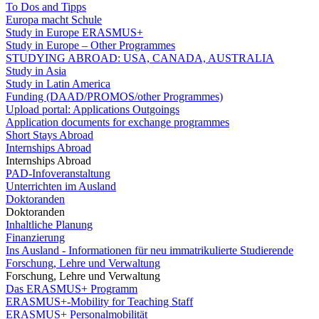
To Dos and Tipps
Europa macht Schule
Study in Europe ERASMUS+
Study in Europe – Other Programmes
STUDYING ABROAD: USA, CANADA, AUSTRALIA
Study in Asia
Study in Latin America
Funding (DAAD/PROMOS/other Programmes)
Upload portal: Applications Outgoings
Application documents for exchange programmes
Short Stays Abroad
Internships Abroad
Internships Abroad
PAD-Infoveranstaltung
Unterrichten im Ausland
Doktoranden
Doktoranden
Inhaltliche Planung
Finanzierung
Ins Ausland - Informationen für neu immatrikulierte Studierende
Forschung, Lehre und Verwaltung
Forschung, Lehre und Verwaltung
Das ERASMUS+ Programm
ERASMUS+-Mobility for Teaching Staff
ERASMUS+ Personalmobilität