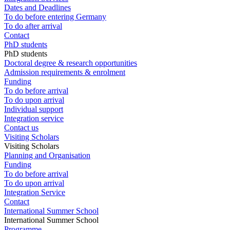
Dates and Deadlines
To do before entering Germany
To do after arrival
Contact
PhD students
PhD students
Doctoral degree & research opportunities
Admission requirements & enrolment
Funding
To do before arrival
To do upon arrival
Individual support
Integration service
Contact us
Visiting Scholars
Visiting Scholars
Planning and Organisation
Funding
To do before arrival
To do upon arrival
Integration Service
Contact
International Summer School
International Summer School
Programme