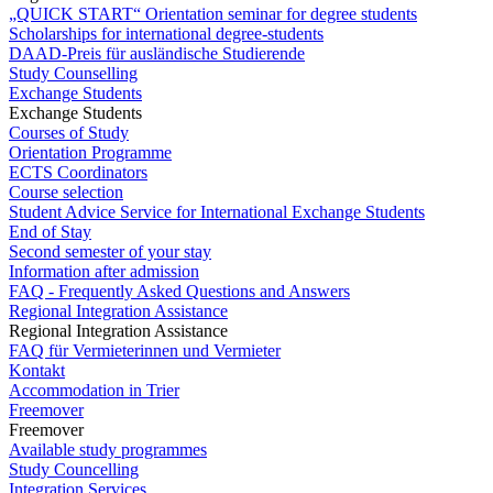
„QUICK START“ Orientation seminar for degree students
Scholarships for international degree-students
DAAD-Preis für ausländische Studierende
Study Counselling
Exchange Students
Exchange Students
Courses of Study
Orientation Programme
ECTS Coordinators
Course selection
Student Advice Service for International Exchange Students
End of Stay
Second semester of your stay
Information after admission
FAQ - Frequently Asked Questions and Answers
Regional Integration Assistance
Regional Integration Assistance
FAQ für Vermieterinnen und Vermieter
Kontakt
Accommodation in Trier
Freemover
Freemover
Available study programmes
Study Councelling
Integration Services