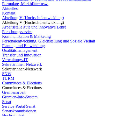
Formulare, Merkblätter usw.
Aktuelles
Kontakt
Abteilung V (Hochschulentwicklung)
Abteilung V (Hochschulentwicklung)
Arbeitsstelle gute und innovative Lehre
Forschungsservice
Kommunikation & Marketing
Personalentwicklung, Gleichstellung und Soziale Vielfalt
Planung und Entwicklung
Qualitätsmanagement
Transfer und Innovation
Verwaltungs-IT
Sekretärinnen-Netzwerk
Sekretärinnen-Netzwerk
SNW
TURM
Committees & Elections
Committees & Elections
Gremienarbeit
Gremien-Info-System
Senat
Service-Portal Senat
Senatskommissionen
Hochschulrat