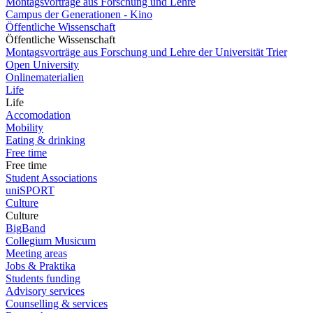
Montagsvorträge aus Forschung und Lehre
Campus der Generationen - Kino
Öffentliche Wissenschaft
Öffentliche Wissenschaft
Montagsvorträge aus Forschung und Lehre der Universität Trier
Open University
Onlinematerialien
Life
Life
Accomodation
Mobility
Eating & drinking
Free time
Free time
Student Associations
uniSPORT
Culture
Culture
BigBand
Collegium Musicum
Meeting areas
Jobs & Praktika
Students funding
Advisory services
Counselling & services