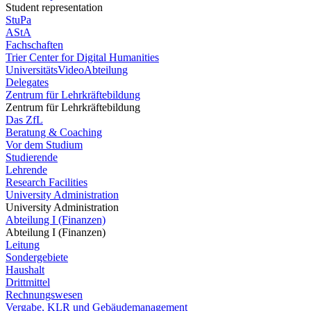
Student representation
StuPa
AStA
Fachschaften
Trier Center for Digital Humanities
UniversitätsVideoAbteilung
Delegates
Zentrum für Lehrkräftebildung
Zentrum für Lehrkräftebildung
Das ZfL
Beratung & Coaching
Vor dem Studium
Studierende
Lehrende
Research Facilities
University Administration
University Administration
Abteilung I (Finanzen)
Abteilung I (Finanzen)
Leitung
Sondergebiete
Haushalt
Drittmittel
Rechnungswesen
Vergabe, KLR und Gebäudemanagement