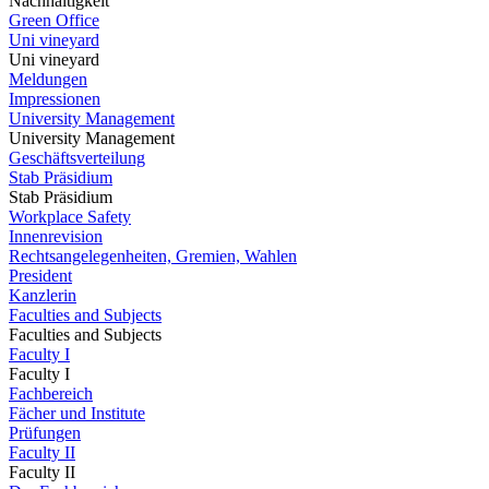
Nachhaltigkeit
Green Office
Uni vineyard
Uni vineyard
Meldungen
Impressionen
University Management
University Management
Geschäftsverteilung
Stab Präsidium
Stab Präsidium
Workplace Safety
Innenrevision
Rechtsangelegenheiten, Gremien, Wahlen
President
Kanzlerin
Faculties and Subjects
Faculties and Subjects
Faculty I
Faculty I
Fachbereich
Fächer und Institute
Prüfungen
Faculty II
Faculty II