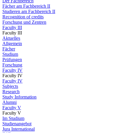
Der Fachbereich
Fächer am Fachbereich II
Studieren am Fachbereich II
Recognition of credits
Forschung und Zentren
Faculty III
Faculty III
Aktuelles
Allgemein
Fächer
Studium
Prüfungen
Forschung
Faculty IV
Faculty IV
Faculty IV
Subjects
Research
Study Information
Alumni
Faculty V
Faculty V
Im Studium
Studienangebot
Jura International