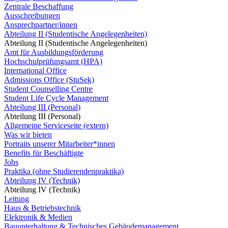
Zentrale Beschaffung
Ausschreibungen
Ansprechpartner/innen
Abteilung II (Studentische Angelegenheiten)
Abteilung II (Studentische Angelegenheiten)
Amt für Ausbildungsförderung
Hochschulprüfungsamt (HPA)
International Office
Admissions Office (StuSek)
Student Counselling Centre
Student Life Cycle Management
Abteilung III (Personal)
Abteilung III (Personal)
Allgemeine Serviceseite (extern)
Was wir bieten
Portraits unserer Mitarbeiter*innen
Benefits für Beschäftigte
Jobs
Praktika (ohne Studierendenpraktika)
Abteilung IV (Technik)
Abteilung IV (Technik)
Leitung
Haus & Betriebstechnik
Elektronik & Medien
Bauunterhaltung & Technisches Gebäudemanagement