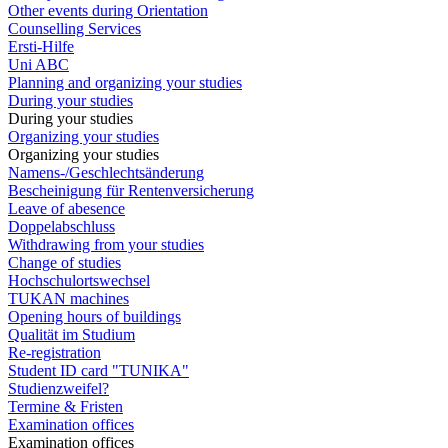
Other events during Orientation
Counselling Services
Ersti-Hilfe
Uni ABC
Planning and organizing your studies
During your studies
During your studies
Organizing your studies
Organizing your studies
Namens-/Geschlechtsänderung
Bescheinigung für Rentenversicherung
Leave of abesence
Doppelabschluss
Withdrawing from your studies
Change of studies
Hochschulortswechsel
TUKAN machines
Opening hours of buildings
Qualität im Studium
Re-registration
Student ID card "TUNIKA"
Studienzweifel?
Termine & Fristen
Examination offices
Examination offices