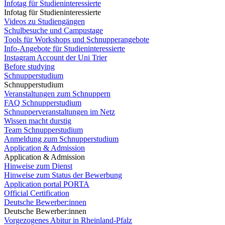
Infotag für Studieninteressierte
Infotag für Studieninteressierte
Videos zu Studiengängen
Schulbesuche und Campustage
Tools für Workshops und Schnupperangebote
Info-Angebote für Studieninteressierte
Instagram Account der Uni Trier
Before studying
Schnupperstudium
Schnupperstudium
Veranstaltungen zum Schnuppern
FAQ Schnupperstudium
Schnupperveranstaltungen im Netz
Wissen macht durstig
Team Schnupperstudium
Anmeldung zum Schnupperstudium
Application & Admission
Application & Admission
Hinweise zum Dienst
Hinweise zum Status der Bewerbung
Application portal PORTA
Official Certification
Deutsche Bewerber:innen
Deutsche Bewerber:innen
Vorgezogenes Abitur in Rheinland-Pfalz