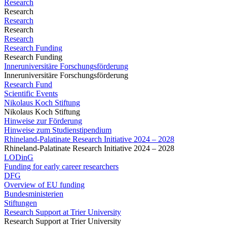
Research
Research
Research
Research
Research
Research Funding
Research Funding
Inneruniversitäre Forschungsförderung
Inneruniversitäre Forschungsförderung
Research Fund
Scientific Events
Nikolaus Koch Stiftung
Nikolaus Koch Stiftung
Hinweise zur Förderung
Hinweise zum Studienstipendium
Rhineland-Palatinate Research Initiative 2024 – 2028
Rhineland-Palatinate Research Initiative 2024 – 2028
LODinG
Funding for early career researchers
DFG
Overview of EU funding
Bundesministerien
Stiftungen
Research Support at Trier University
Research Support at Trier University