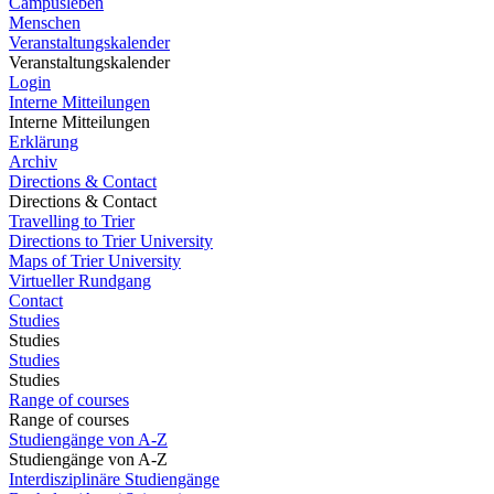
Campusleben
Menschen
Veranstaltungskalender
Veranstaltungskalender
Login
Interne Mitteilungen
Interne Mitteilungen
Erklärung
Archiv
Directions & Contact
Directions & Contact
Travelling to Trier
Directions to Trier University
Maps of Trier University
Virtueller Rundgang
Contact
Studies
Studies
Studies
Studies
Range of courses
Range of courses
Studiengänge von A-Z
Studiengänge von A-Z
Interdisziplinäre Studiengänge