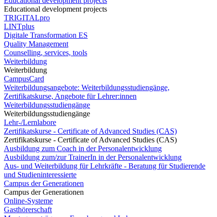
Educational development projects
Educational development projects
TRIGITALpro
LINTplus
Digitale Transformation ES
Quality Management
Counselling, services, tools
Weiterbildung
Weiterbildung
CampusCard
Weiterbildungsangebote: Weiterbildungsstudiengänge,
Zertifikatskurse, Angebote für Lehrer:innen
Weiterbildungsstudiengänge
Weiterbildungsstudiengänge
Lehr-/Lernlabore
Zertifikatskurse - Certificate of Advanced Studies (CAS)
Zertifikatskurse - Certificate of Advanced Studies (CAS)
Ausbildung zum Coach in der Personalentwicklung
Ausbildung zum/zur TrainerIn in der Personalentwicklung
Aus- und Weiterbildung für Lehrkräfte - Beratung für Studierende
und Studieninteressierte
Campus der Generationen
Campus der Generationen
Online-Systeme
Gasthörerschaft