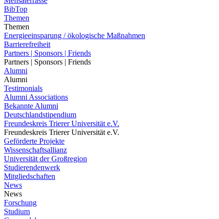
Mensaterrasse
BibTop
Themen
Themen
Energieeinsparung / ökologische Maßnahmen
Barrierefreiheit
Partners | Sponsors | Friends
Partners | Sponsors | Friends
Alumni
Alumni
Testimonials
Alumni Associations
Bekannte Alumni
Deutschlandstipendium
Freundeskreis Trierer Universität e.V.
Freundeskreis Trierer Universität e.V.
Geförderte Projekte
Wissenschaftsallianz
Universität der Großregion
Studierendenwerk
Mitgliedschaften
News
News
Forschung
Studium