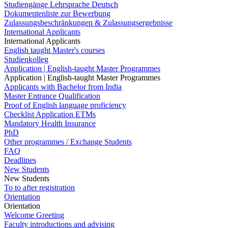
Studiengänge Lehrsprache Deutsch
Dokumentenliste zur Bewerbung
Zulassungsbeschränkungen & Zulassungsergebnisse
International Applicants
International Applicants
English taught Master's courses
Studienkolleg
Application | English-taught Master Programmes
Application | English-taught Master Programmes
Applicants with Bachelor from India
Master Entrance Qualification
Proof of English language proficiency
Checklist Application ETMs
Mandatory Health Insurance
PhD
Other programmes / Exchange Students
FAQ
Deadlines
New Students
New Students
To to after registration
Orientation
Orientation
Welcome Greeting
Faculty introductions and advising