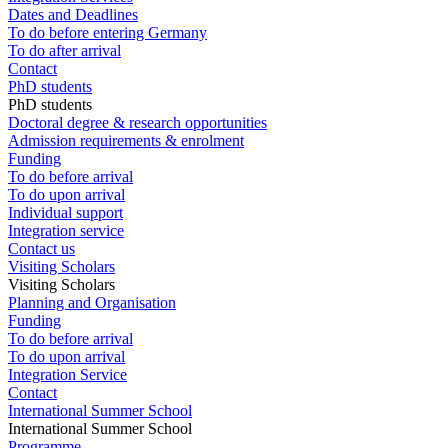
Dates and Deadlines
To do before entering Germany
To do after arrival
Contact
PhD students
PhD students
Doctoral degree & research opportunities
Admission requirements & enrolment
Funding
To do before arrival
To do upon arrival
Individual support
Integration service
Contact us
Visiting Scholars
Visiting Scholars
Planning and Organisation
Funding
To do before arrival
To do upon arrival
Integration Service
Contact
International Summer School
International Summer School
Programme