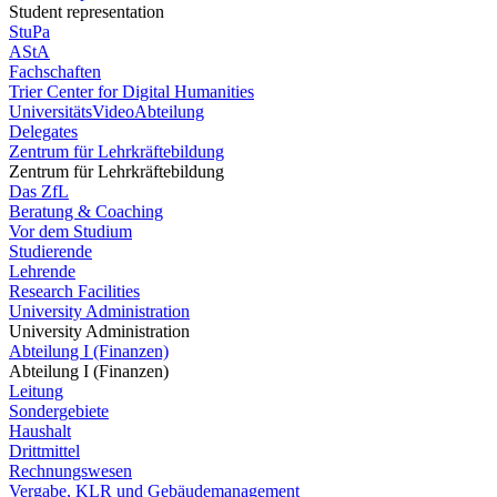
Student representation
StuPa
AStA
Fachschaften
Trier Center for Digital Humanities
UniversitätsVideoAbteilung
Delegates
Zentrum für Lehrkräftebildung
Zentrum für Lehrkräftebildung
Das ZfL
Beratung & Coaching
Vor dem Studium
Studierende
Lehrende
Research Facilities
University Administration
University Administration
Abteilung I (Finanzen)
Abteilung I (Finanzen)
Leitung
Sondergebiete
Haushalt
Drittmittel
Rechnungswesen
Vergabe, KLR und Gebäudemanagement