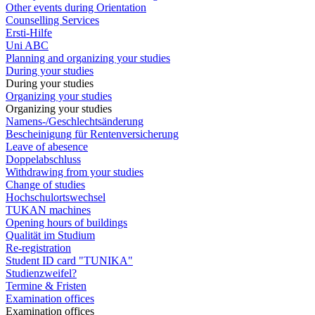
Other events during Orientation
Counselling Services
Ersti-Hilfe
Uni ABC
Planning and organizing your studies
During your studies
During your studies
Organizing your studies
Organizing your studies
Namens-/Geschlechtsänderung
Bescheinigung für Rentenversicherung
Leave of abesence
Doppelabschluss
Withdrawing from your studies
Change of studies
Hochschulortswechsel
TUKAN machines
Opening hours of buildings
Qualität im Studium
Re-registration
Student ID card "TUNIKA"
Studienzweifel?
Termine & Fristen
Examination offices
Examination offices