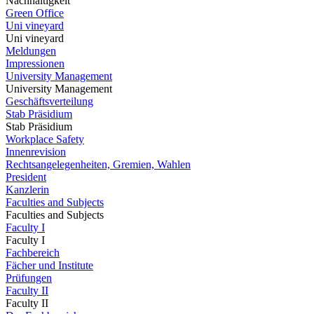
Nachhaltigkeit
Green Office
Uni vineyard
Uni vineyard
Meldungen
Impressionen
University Management
University Management
Geschäftsverteilung
Stab Präsidium
Stab Präsidium
Workplace Safety
Innenrevision
Rechtsangelegenheiten, Gremien, Wahlen
President
Kanzlerin
Faculties and Subjects
Faculties and Subjects
Faculty I
Faculty I
Fachbereich
Fächer und Institute
Prüfungen
Faculty II
Faculty II