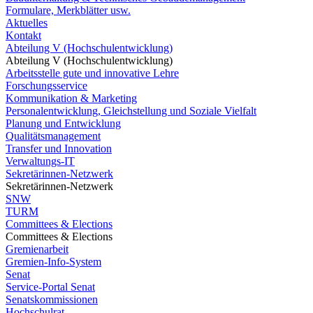
Formulare, Merkblätter usw.
Aktuelles
Kontakt
Abteilung V (Hochschulentwicklung)
Abteilung V (Hochschulentwicklung)
Arbeitsstelle gute und innovative Lehre
Forschungsservice
Kommunikation & Marketing
Personalentwicklung, Gleichstellung und Soziale Vielfalt
Planung und Entwicklung
Qualitätsmanagement
Transfer und Innovation
Verwaltungs-IT
Sekretärinnen-Netzwerk
Sekretärinnen-Netzwerk
SNW
TURM
Committees & Elections
Committees & Elections
Gremienarbeit
Gremien-Info-System
Senat
Service-Portal Senat
Senatskommissionen
Hochschulrat