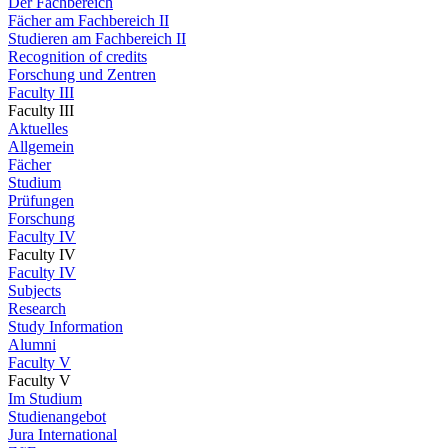
Der Fachbereich
Fächer am Fachbereich II
Studieren am Fachbereich II
Recognition of credits
Forschung und Zentren
Faculty III
Faculty III
Aktuelles
Allgemein
Fächer
Studium
Prüfungen
Forschung
Faculty IV
Faculty IV
Faculty IV
Subjects
Research
Study Information
Alumni
Faculty V
Faculty V
Im Studium
Studienangebot
Jura International