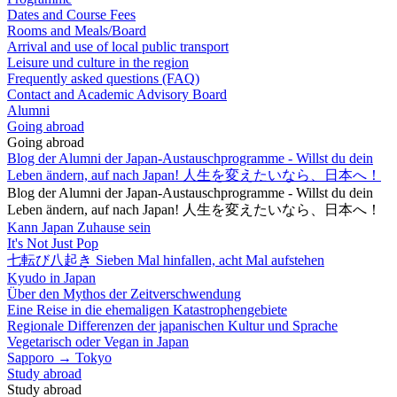
Dates and Course Fees
Rooms and Meals/Board
Arrival and use of local public transport
Leisure und culture in the region
Frequently asked questions (FAQ)
Contact and Academic Advisory Board
Alumni
Going abroad
Going abroad
Blog der Alumni der Japan-Austauschprogramme - Willst du dein
Leben ändern, auf nach Japan! 人生を変えたいなら、日本へ！
Blog der Alumni der Japan-Austauschprogramme - Willst du dein
Leben ändern, auf nach Japan! 人生を変えたいなら、日本へ！
Kann Japan Zuhause sein
It's Not Just Pop
七転び八起き Sieben Mal hinfallen, acht Mal aufstehen
Kyudo in Japan
Über den Mythos der Zeitverschwendung
Eine Reise in die ehemaligen Katastrophengebiete
Regionale Differenzen der japanischen Kultur und Sprache
Vegetarisch oder Vegan in Japan
Sapporo → Tokyo
Study abroad
Study abroad