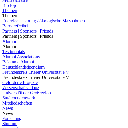
Mensaterrasse
BibTop
Themen
Themen
Energieeinsparung / ökologische Maßnahmen
Barrierefreiheit
Partners | Sponsors | Friends
Partners | Sponsors | Friends
Alumni
Alumni
Testimonials
Alumni Associations
Bekannte Alumni
Deutschlandstipendium
Freundeskreis Trierer Universität e.V.
Freundeskreis Trierer Universität e.V.
Geförderte Projekte
Wissenschaftsallianz
Universität der Großregion
Studierendenwerk
Mitgliedschaften
News
News
Forschung
Studium