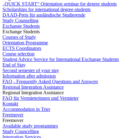
„QUICK START“ Orientation seminar for degree students
Scholarships for international degree-students
DAAD-Preis für ausländische Studierende
Study Counselling
Exchange Students
Exchange Students
Courses of Study
Orientation Programme
ECTS Coordinators
Course selection
Student Advice Service for International Exchange Students
End of Stay
Second semester of your stay
Information after admission
FAQ - Frequently Asked Questions and Answers
Regional Integration Assistance
Regional Integration Assistance
FAQ für Vermieterinnen und Vermieter
Kontakt
Accommodation in Trier
Freemover
Freemover
Available study programmes
Study Councelling
Integration Services