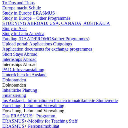
To Dos and Tipps
Europa macht Schule
Study in Europe ERASMUS+
Study in Europe – Other Programmes
STUDYING ABROAD: USA, CANADA, AUSTRALIA
Study in Asia
Study in Latin America
Funding (DAAD/PROMOS/other Programmes)
Upload portal: Applications Outgoings
Application documents for exchange programmes
Short Stays Abroad
Internships Abroad
Internships Abroad
PAD-Infoveranstaltung
Unterrichten im Ausland
Doktoranden
Doktoranden
Inhaltliche Planung
Finanzierung
Ins Ausland - Informationen für neu immatrikulierte Studierende
Forschung, Lehre und Verwaltung
Forschung, Lehre und Verwaltung
Das ERASMUS+ Programm
ERASMUS+-Mobility for Teaching Staff
ERASMUS+ Personalmobilität