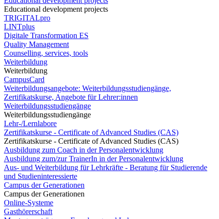
Educational development projects
Educational development projects
TRIGITALpro
LINTplus
Digitale Transformation ES
Quality Management
Counselling, services, tools
Weiterbildung
Weiterbildung
CampusCard
Weiterbildungsangebote: Weiterbildungsstudiengänge,
Zertifikatskurse, Angebote für Lehrer:innen
Weiterbildungsstudiengänge
Weiterbildungsstudiengänge
Lehr-/Lernlabore
Zertifikatskurse - Certificate of Advanced Studies (CAS)
Zertifikatskurse - Certificate of Advanced Studies (CAS)
Ausbildung zum Coach in der Personalentwicklung
Ausbildung zum/zur TrainerIn in der Personalentwicklung
Aus- und Weiterbildung für Lehrkräfte - Beratung für Studierende
und Studieninteressierte
Campus der Generationen
Campus der Generationen
Online-Systeme
Gasthörerschaft