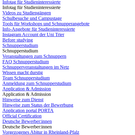
Infotag für Studieninteressierte
Infotag für Studieninteressierte
Videos zu Studiengängen
Schulbesuche und Campustage
Tools für Workshops und Schnupperangebote
Info-Angebote für Studieninteressierte
Instagram Account der Uni Trier
Before studying
Schnupperstudium
Schnupperstudium
Veranstaltungen zum Schnuppern
FAQ Schnupperstudium
Schnupperveranstaltungen im Netz
Wissen macht durstig
Team Schnupperstudium
Anmeldung zum Schnupperstudium
Application & Admission
Application & Admission
Hinweise zum Dienst
Hinweise zum Status der Bewerbung
Application portal PORTA
Official Certification
Deutsche Bewerber:innen
Deutsche Bewerber:innen
Vorgezogenes Abitur in Rheinland-Pfalz