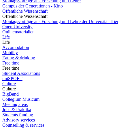
Montagsvorträge aus Forschung und Lehre
Campus der Generationen - Kino
Öffentliche Wissenschaft
Öffentliche Wissenschaft
Montagsvorträge aus Forschung und Lehre der Universität Trier
Open University
Onlinematerialien
Life
Life
Accomodation
Mobility
Eating & drinking
Free time
Free time
Student Associations
uniSPORT
Culture
Culture
BigBand
Collegium Musicum
Meeting areas
Jobs & Praktika
Students funding
Advisory services
Counselling & services