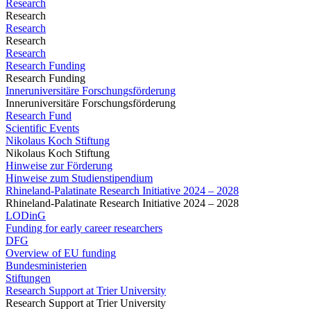
Research
Research
Research
Research
Research
Research Funding
Research Funding
Inneruniversitäre Forschungsförderung
Inneruniversitäre Forschungsförderung
Research Fund
Scientific Events
Nikolaus Koch Stiftung
Nikolaus Koch Stiftung
Hinweise zur Förderung
Hinweise zum Studienstipendium
Rhineland-Palatinate Research Initiative 2024 – 2028
Rhineland-Palatinate Research Initiative 2024 – 2028
LODinG
Funding for early career researchers
DFG
Overview of EU funding
Bundesministerien
Stiftungen
Research Support at Trier University
Research Support at Trier University