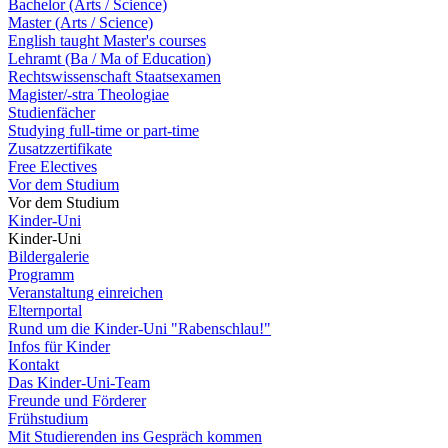
Bachelor (Arts / Science)
Master (Arts / Science)
English taught Master's courses
Lehramt (Ba / Ma of Education)
Rechtswissenschaft Staatsexamen
Magister/-stra Theologiae
Studienfächer
Studying full-time or part-time
Zusatzzertifikate
Free Electives
Vor dem Studium
Vor dem Studium
Kinder-Uni
Kinder-Uni
Bildergalerie
Programm
Veranstaltung einreichen
Elternportal
Rund um die Kinder-Uni "Rabenschlau!"
Infos für Kinder
Kontakt
Das Kinder-Uni-Team
Freunde und Förderer
Frühstudium
Mit Studierenden ins Gespräch kommen