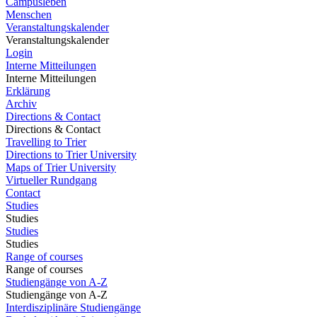
Campusleben
Menschen
Veranstaltungskalender
Veranstaltungskalender
Login
Interne Mitteilungen
Interne Mitteilungen
Erklärung
Archiv
Directions & Contact
Directions & Contact
Travelling to Trier
Directions to Trier University
Maps of Trier University
Virtueller Rundgang
Contact
Studies
Studies
Studies
Studies
Range of courses
Range of courses
Studiengänge von A-Z
Studiengänge von A-Z
Interdisziplinäre Studiengänge