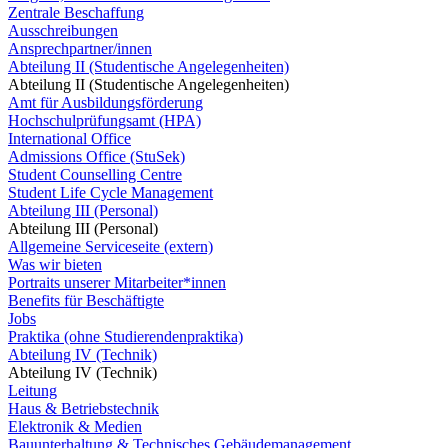
Zentrale Beschaffung
Ausschreibungen
Ansprechpartner/innen
Abteilung II (Studentische Angelegenheiten)
Abteilung II (Studentische Angelegenheiten)
Amt für Ausbildungsförderung
Hochschulprüfungsamt (HPA)
International Office
Admissions Office (StuSek)
Student Counselling Centre
Student Life Cycle Management
Abteilung III (Personal)
Abteilung III (Personal)
Allgemeine Serviceseite (extern)
Was wir bieten
Portraits unserer Mitarbeiter*innen
Benefits für Beschäftigte
Jobs
Praktika (ohne Studierendenpraktika)
Abteilung IV (Technik)
Abteilung IV (Technik)
Leitung
Haus & Betriebstechnik
Elektronik & Medien
Bauunterhaltung & Technisches Gebäudemanagement