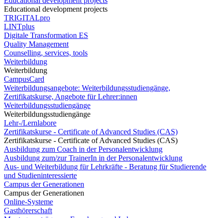
Educational development projects
Educational development projects
TRIGITALpro
LINTplus
Digitale Transformation ES
Quality Management
Counselling, services, tools
Weiterbildung
Weiterbildung
CampusCard
Weiterbildungsangebote: Weiterbildungsstudiengänge,
Zertifikatskurse, Angebote für Lehrer:innen
Weiterbildungsstudiengänge
Weiterbildungsstudiengänge
Lehr-/Lernlabore
Zertifikatskurse - Certificate of Advanced Studies (CAS)
Zertifikatskurse - Certificate of Advanced Studies (CAS)
Ausbildung zum Coach in der Personalentwicklung
Ausbildung zum/zur TrainerIn in der Personalentwicklung
Aus- und Weiterbildung für Lehrkräfte - Beratung für Studierende
und Studieninteressierte
Campus der Generationen
Campus der Generationen
Online-Systeme
Gasthörerschaft