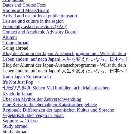
Dates and Course Fees
Rooms and Meals/Board
Arrival and use of local public transport
Leisure und culture in the region
Frequently asked questions (FAQ)
Contact and Academic Advisory Board
Alumni
Going abroad
Going abroad
Blog der Alumni der Japan-Austauschprogramme - Willst du dein
Leben ändern, auf nach Japan! 人生を変えたいなら、日本へ！
Blog der Alumni der Japan-Austauschprogramme - Willst du dein
Leben ändern, auf nach Japan! 人生を変えたいなら、日本へ！
Kann Japan Zuhause sein
It's Not Just Pop
七転び八起き Sieben Mal hinfallen, acht Mal aufstehen
Kyudo in Japan
Über den Mythos der Zeitverschwendung
Eine Reise in die ehemaligen Katastrophengebiete
Regionale Differenzen der japanischen Kultur und Sprache
Vegetarisch oder Vegan in Japan
Sapporo → Tokyo
Study abroad
Study abroad