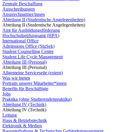
Zentrale Beschaffung
Ausschreibungen
Ansprechpartner/innen
Abteilung II (Studentische Angelegenheiten)
Abteilung II (Studentische Angelegenheiten)
Amt für Ausbildungsförderung
Hochschulprüfungsamt (HPA)
International Office
Admissions Office (StuSek)
Student Counselling Centre
Student Life Cycle Management
Abteilung III (Personal)
Abteilung III (Personal)
Allgemeine Serviceseite (extern)
Was wir bieten
Portraits unserer Mitarbeiter*innen
Benefits für Beschäftigte
Jobs
Praktika (ohne Studierendenpraktika)
Abteilung IV (Technik)
Abteilung IV (Technik)
Leitung
Haus & Betriebstechnik
Elektronik & Medien
Bauunterhaltung & Technisches Gebäudemanagement