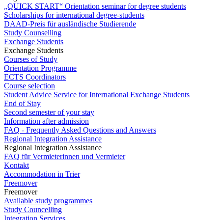
„QUICK START“ Orientation seminar for degree students
Scholarships for international degree-students
DAAD-Preis für ausländische Studierende
Study Counselling
Exchange Students
Exchange Students
Courses of Study
Orientation Programme
ECTS Coordinators
Course selection
Student Advice Service for International Exchange Students
End of Stay
Second semester of your stay
Information after admission
FAQ - Frequently Asked Questions and Answers
Regional Integration Assistance
Regional Integration Assistance
FAQ für Vermieterinnen und Vermieter
Kontakt
Accommodation in Trier
Freemover
Freemover
Available study programmes
Study Councelling
Integration Services