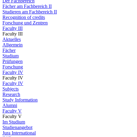
Der Fachbereich
Fächer am Fachbereich II
Studieren am Fachbereich II
Recognition of credits
Forschung und Zentren
Faculty III
Faculty III
Aktuelles
Allgemein
Fächer
Studium
Prüfungen
Forschung
Faculty IV
Faculty IV
Faculty IV
Subjects
Research
Study Information
Alumni
Faculty V
Faculty V
Im Studium
Studienangebot
Jura International