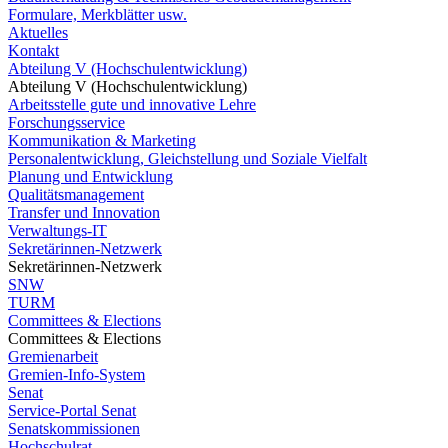
Formulare, Merkblätter usw.
Aktuelles
Kontakt
Abteilung V (Hochschulentwicklung)
Abteilung V (Hochschulentwicklung)
Arbeitsstelle gute und innovative Lehre
Forschungsservice
Kommunikation & Marketing
Personalentwicklung, Gleichstellung und Soziale Vielfalt
Planung und Entwicklung
Qualitätsmanagement
Transfer und Innovation
Verwaltungs-IT
Sekretärinnen-Netzwerk
Sekretärinnen-Netzwerk
SNW
TURM
Committees & Elections
Committees & Elections
Gremienarbeit
Gremien-Info-System
Senat
Service-Portal Senat
Senatskommissionen
Hochschulrat