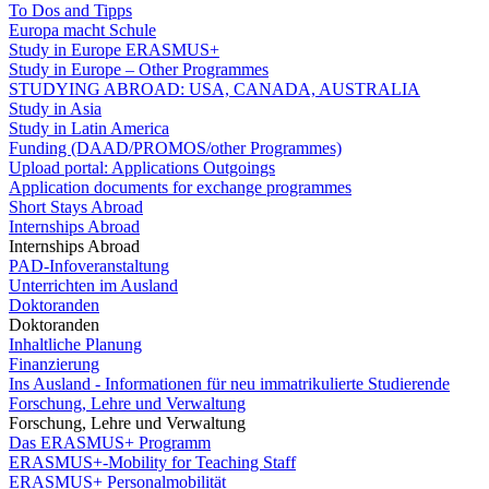
To Dos and Tipps
Europa macht Schule
Study in Europe ERASMUS+
Study in Europe – Other Programmes
STUDYING ABROAD: USA, CANADA, AUSTRALIA
Study in Asia
Study in Latin America
Funding (DAAD/PROMOS/other Programmes)
Upload portal: Applications Outgoings
Application documents for exchange programmes
Short Stays Abroad
Internships Abroad
Internships Abroad
PAD-Infoveranstaltung
Unterrichten im Ausland
Doktoranden
Doktoranden
Inhaltliche Planung
Finanzierung
Ins Ausland - Informationen für neu immatrikulierte Studierende
Forschung, Lehre und Verwaltung
Forschung, Lehre und Verwaltung
Das ERASMUS+ Programm
ERASMUS+-Mobility for Teaching Staff
ERASMUS+ Personalmobilität