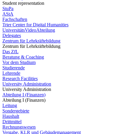
Student representation
StuPa
AStA
Fachschaften
Trier Center for Digital Humanities
UniversitätsVideoAbteilung
Delegates
Zentrum für Lehrkräftebildung
Zentrum für Lehrkräftebildung
Das ZfL
Beratung & Coaching
Vor dem Studium
Studierende
Lehrende
Research Facilities
University Administration
University Administration
Abteilung I (Finanzen)
Abteilung I (Finanzen)
Leitung
Sondergebiete
Haushalt
Drittmittel
Rechnungswesen
Vergabe, KLR und Gebäudemanagement