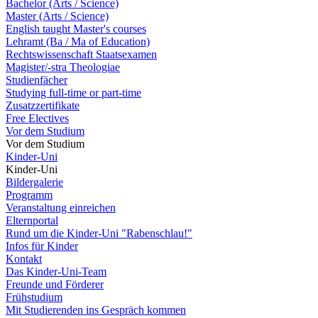
Bachelor (Arts / Science)
Master (Arts / Science)
English taught Master's courses
Lehramt (Ba / Ma of Education)
Rechtswissenschaft Staatsexamen
Magister/-stra Theologiae
Studienfächer
Studying full-time or part-time
Zusatzzertifikate
Free Electives
Vor dem Studium
Vor dem Studium
Kinder-Uni
Kinder-Uni
Bildergalerie
Programm
Veranstaltung einreichen
Elternportal
Rund um die Kinder-Uni "Rabenschlau!"
Infos für Kinder
Kontakt
Das Kinder-Uni-Team
Freunde und Förderer
Frühstudium
Mit Studierenden ins Gespräch kommen