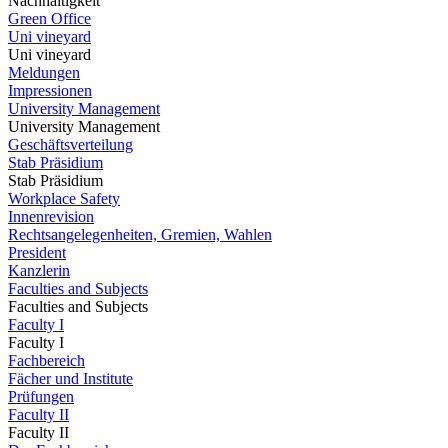
Nachhaltigkeit
Green Office
Uni vineyard
Uni vineyard
Meldungen
Impressionen
University Management
University Management
Geschäftsverteilung
Stab Präsidium
Stab Präsidium
Workplace Safety
Innenrevision
Rechtsangelegenheiten, Gremien, Wahlen
President
Kanzlerin
Faculties and Subjects
Faculties and Subjects
Faculty I
Faculty I
Fachbereich
Fächer und Institute
Prüfungen
Faculty II
Faculty II