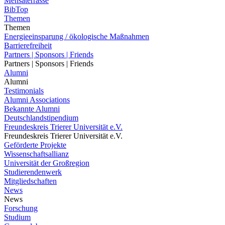
Mensaterrasse
BibTop
Themen
Themen
Energieeinsparung / ökologische Maßnahmen
Barrierefreiheit
Partners | Sponsors | Friends
Partners | Sponsors | Friends
Alumni
Alumni
Testimonials
Alumni Associations
Bekannte Alumni
Deutschlandstipendium
Freundeskreis Trierer Universität e.V.
Freundeskreis Trierer Universität e.V.
Geförderte Projekte
Wissenschaftsallianz
Universität der Großregion
Studierendenwerk
Mitgliedschaften
News
News
Forschung
Studium