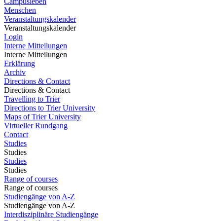
Campusleben
Menschen
Veranstaltungskalender
Veranstaltungskalender
Login
Interne Mitteilungen
Interne Mitteilungen
Erklärung
Archiv
Directions & Contact
Directions & Contact
Travelling to Trier
Directions to Trier University
Maps of Trier University
Virtueller Rundgang
Contact
Studies
Studies
Studies
Studies
Range of courses
Range of courses
Studiengänge von A-Z
Studiengänge von A-Z
Interdisziplinäre Studiengänge