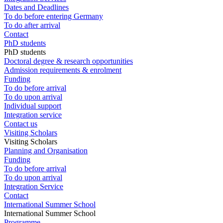
Dates and Deadlines
To do before entering Germany
To do after arrival
Contact
PhD students
PhD students
Doctoral degree & research opportunities
Admission requirements & enrolment
Funding
To do before arrival
To do upon arrival
Individual support
Integration service
Contact us
Visiting Scholars
Visiting Scholars
Planning and Organisation
Funding
To do before arrival
To do upon arrival
Integration Service
Contact
International Summer School
International Summer School
Programme