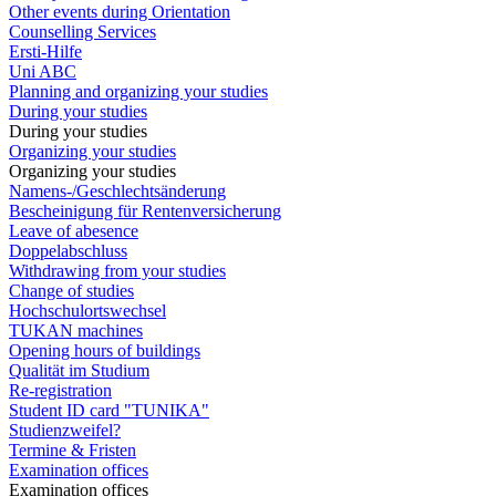
Other events during Orientation
Counselling Services
Ersti-Hilfe
Uni ABC
Planning and organizing your studies
During your studies
During your studies
Organizing your studies
Organizing your studies
Namens-/Geschlechtsänderung
Bescheinigung für Rentenversicherung
Leave of abesence
Doppelabschluss
Withdrawing from your studies
Change of studies
Hochschulortswechsel
TUKAN machines
Opening hours of buildings
Qualität im Studium
Re-registration
Student ID card "TUNIKA"
Studienzweifel?
Termine & Fristen
Examination offices
Examination offices