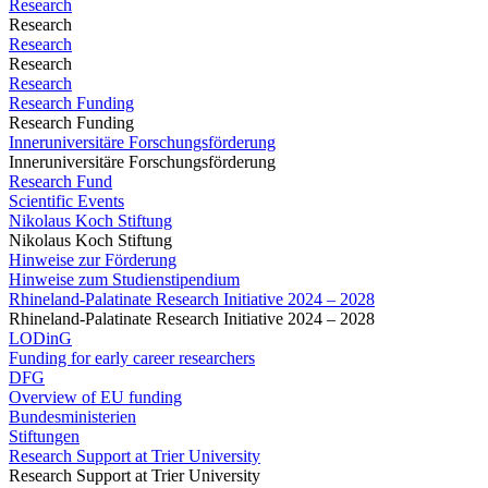
Research
Research
Research
Research
Research
Research Funding
Research Funding
Inneruniversitäre Forschungsförderung
Inneruniversitäre Forschungsförderung
Research Fund
Scientific Events
Nikolaus Koch Stiftung
Nikolaus Koch Stiftung
Hinweise zur Förderung
Hinweise zum Studienstipendium
Rhineland-Palatinate Research Initiative 2024 – 2028
Rhineland-Palatinate Research Initiative 2024 – 2028
LODinG
Funding for early career researchers
DFG
Overview of EU funding
Bundesministerien
Stiftungen
Research Support at Trier University
Research Support at Trier University