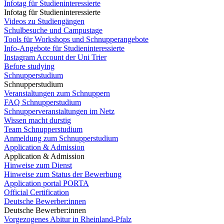
Infotag für Studieninteressierte
Infotag für Studieninteressierte
Videos zu Studiengängen
Schulbesuche und Campustage
Tools für Workshops und Schnupperangebote
Info-Angebote für Studieninteressierte
Instagram Account der Uni Trier
Before studying
Schnupperstudium
Schnupperstudium
Veranstaltungen zum Schnuppern
FAQ Schnupperstudium
Schnupperveranstaltungen im Netz
Wissen macht durstig
Team Schnupperstudium
Anmeldung zum Schnupperstudium
Application & Admission
Application & Admission
Hinweise zum Dienst
Hinweise zum Status der Bewerbung
Application portal PORTA
Official Certification
Deutsche Bewerber:innen
Deutsche Bewerber:innen
Vorgezogenes Abitur in Rheinland-Pfalz