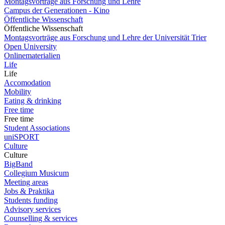
Montagsvorträge aus Forschung und Lehre
Campus der Generationen - Kino
Öffentliche Wissenschaft
Öffentliche Wissenschaft
Montagsvorträge aus Forschung und Lehre der Universität Trier
Open University
Onlinematerialien
Life
Life
Accomodation
Mobility
Eating & drinking
Free time
Free time
Student Associations
uniSPORT
Culture
Culture
BigBand
Collegium Musicum
Meeting areas
Jobs & Praktika
Students funding
Advisory services
Counselling & services