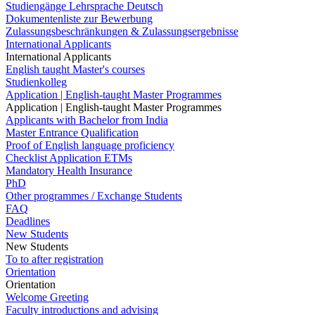
Studiengänge Lehrsprache Deutsch
Dokumentenliste zur Bewerbung
Zulassungsbeschränkungen & Zulassungsergebnisse
International Applicants
International Applicants
English taught Master's courses
Studienkolleg
Application | English-taught Master Programmes
Application | English-taught Master Programmes
Applicants with Bachelor from India
Master Entrance Qualification
Proof of English language proficiency
Checklist Application ETMs
Mandatory Health Insurance
PhD
Other programmes / Exchange Students
FAQ
Deadlines
New Students
New Students
To to after registration
Orientation
Orientation
Welcome Greeting
Faculty introductions and advising