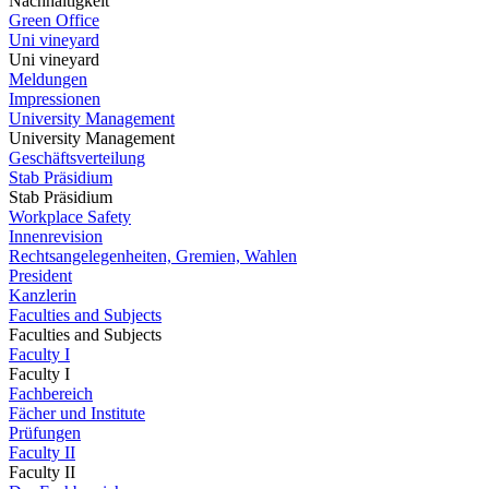
Nachhaltigkeit
Green Office
Uni vineyard
Uni vineyard
Meldungen
Impressionen
University Management
University Management
Geschäftsverteilung
Stab Präsidium
Stab Präsidium
Workplace Safety
Innenrevision
Rechtsangelegenheiten, Gremien, Wahlen
President
Kanzlerin
Faculties and Subjects
Faculties and Subjects
Faculty I
Faculty I
Fachbereich
Fächer und Institute
Prüfungen
Faculty II
Faculty II