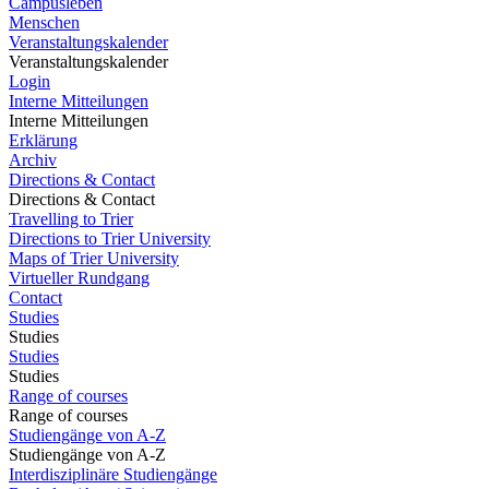
Campusleben
Menschen
Veranstaltungskalender
Veranstaltungskalender
Login
Interne Mitteilungen
Interne Mitteilungen
Erklärung
Archiv
Directions & Contact
Directions & Contact
Travelling to Trier
Directions to Trier University
Maps of Trier University
Virtueller Rundgang
Contact
Studies
Studies
Studies
Studies
Range of courses
Range of courses
Studiengänge von A-Z
Studiengänge von A-Z
Interdisziplinäre Studiengänge