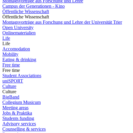
Montagsvorträge aus Forschung und Lehre
Campus der Generationen - Kino
Öffentliche Wissenschaft
Öffentliche Wissenschaft
Montagsvorträge aus Forschung und Lehre der Universität Trier
Open University
Onlinematerialien
Life
Life
Accomodation
Mobility
Eating & drinking
Free time
Free time
Student Associations
uniSPORT
Culture
Culture
BigBand
Collegium Musicum
Meeting areas
Jobs & Praktika
Students funding
Advisory services
Counselling & services