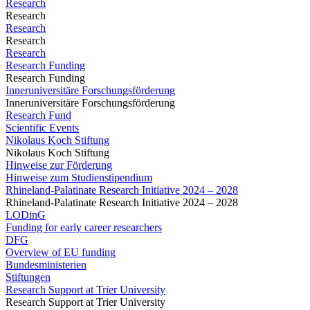
Research
Research
Research
Research
Research
Research Funding
Research Funding
Inneruniversitäre Forschungsförderung
Inneruniversitäre Forschungsförderung
Research Fund
Scientific Events
Nikolaus Koch Stiftung
Nikolaus Koch Stiftung
Hinweise zur Förderung
Hinweise zum Studienstipendium
Rhineland-Palatinate Research Initiative 2024 – 2028
Rhineland-Palatinate Research Initiative 2024 – 2028
LODinG
Funding for early career researchers
DFG
Overview of EU funding
Bundesministerien
Stiftungen
Research Support at Trier University
Research Support at Trier University