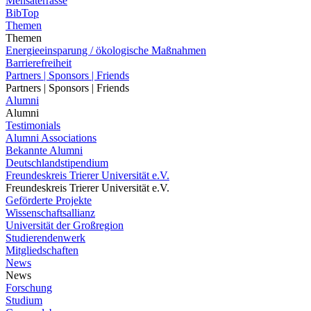
Mensaterrasse
BibTop
Themen
Themen
Energieeinsparung / ökologische Maßnahmen
Barrierefreiheit
Partners | Sponsors | Friends
Partners | Sponsors | Friends
Alumni
Alumni
Testimonials
Alumni Associations
Bekannte Alumni
Deutschlandstipendium
Freundeskreis Trierer Universität e.V.
Freundeskreis Trierer Universität e.V.
Geförderte Projekte
Wissenschaftsallianz
Universität der Großregion
Studierendenwerk
Mitgliedschaften
News
News
Forschung
Studium