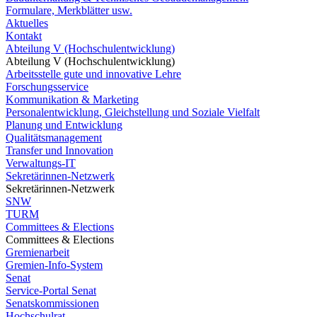
Formulare, Merkblätter usw.
Aktuelles
Kontakt
Abteilung V (Hochschulentwicklung)
Abteilung V (Hochschulentwicklung)
Arbeitsstelle gute und innovative Lehre
Forschungsservice
Kommunikation & Marketing
Personalentwicklung, Gleichstellung und Soziale Vielfalt
Planung und Entwicklung
Qualitätsmanagement
Transfer und Innovation
Verwaltungs-IT
Sekretärinnen-Netzwerk
Sekretärinnen-Netzwerk
SNW
TURM
Committees & Elections
Committees & Elections
Gremienarbeit
Gremien-Info-System
Senat
Service-Portal Senat
Senatskommissionen
Hochschulrat