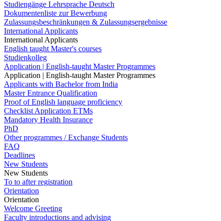
Studiengänge Lehrsprache Deutsch
Dokumentenliste zur Bewerbung
Zulassungsbeschränkungen & Zulassungsergebnisse
International Applicants
International Applicants
English taught Master's courses
Studienkolleg
Application | English-taught Master Programmes
Application | English-taught Master Programmes
Applicants with Bachelor from India
Master Entrance Qualification
Proof of English language proficiency
Checklist Application ETMs
Mandatory Health Insurance
PhD
Other programmes / Exchange Students
FAQ
Deadlines
New Students
New Students
To to after registration
Orientation
Orientation
Welcome Greeting
Faculty introductions and advising