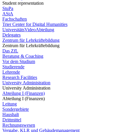
Student representation
StuPa
AStA
Fachschaften
Trier Center for Digital Humanities
UniversitätsVideoAbteilung
Delegates
Zentrum für Lehrkräftebildung
Zentrum für Lehrkräftebildung
Das ZfL
Beratung & Coaching
Vor dem Studium
Studierende
Lehrende
Research Facilities
University Administration
University Administration
Abteilung I (Finanzen)
Abteilung I (Finanzen)
Leitung
Sondergebiete
Haushalt
Drittmittel
Rechnungswesen
Vergabe, KLR und Gebäudemanagement