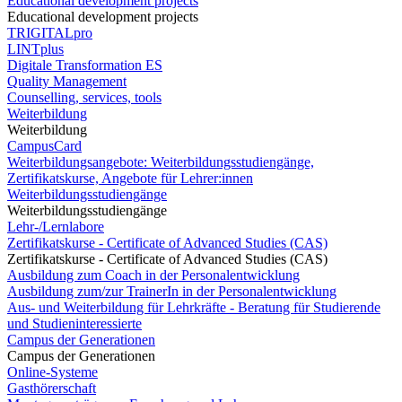
Educational development projects
Educational development projects
TRIGITALpro
LINTplus
Digitale Transformation ES
Quality Management
Counselling, services, tools
Weiterbildung
Weiterbildung
CampusCard
Weiterbildungsangebote: Weiterbildungsstudiengänge,
Zertifikatskurse, Angebote für Lehrer:innen
Weiterbildungsstudiengänge
Weiterbildungsstudiengänge
Lehr-/Lernlabore
Zertifikatskurse - Certificate of Advanced Studies (CAS)
Zertifikatskurse - Certificate of Advanced Studies (CAS)
Ausbildung zum Coach in der Personalentwicklung
Ausbildung zum/zur TrainerIn in der Personalentwicklung
Aus- und Weiterbildung für Lehrkräfte - Beratung für Studierende
und Studieninteressierte
Campus der Generationen
Campus der Generationen
Online-Systeme
Gasthörerschaft