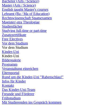
Bachelor (Arts / Science)
Master (Arts / Science)
English taught Master's courses
Lehramt (Ba / Ma of Education)
Rechtswissenschaft Staatsexamen
Magister/-stra Theologiae
Studienfächer
Studying full-time or part-time
Zusatzzertifikate
Free Electives
Vor dem Studium
Vor dem Studium
Kinder-Uni
Kinder-Uni
Bildergalerie
Programm
Veranstaltung einreichen
Elternportal
Rund um die Kinder-Uni "Rabenschlau!"
Infos für Kinder
Kontakt
Das Kinder-Uni-Team
Freunde und Förderer
Frühstudium
Mit Studierenden ins Gespräch kommen