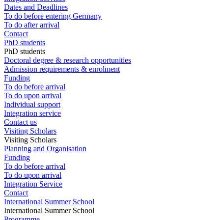
Dates and Deadlines
To do before entering Germany
To do after arrival
Contact
PhD students
PhD students
Doctoral degree & research opportunities
Admission requirements & enrolment
Funding
To do before arrival
To do upon arrival
Individual support
Integration service
Contact us
Visiting Scholars
Visiting Scholars
Planning and Organisation
Funding
To do before arrival
To do upon arrival
Integration Service
Contact
International Summer School
International Summer School
Programme