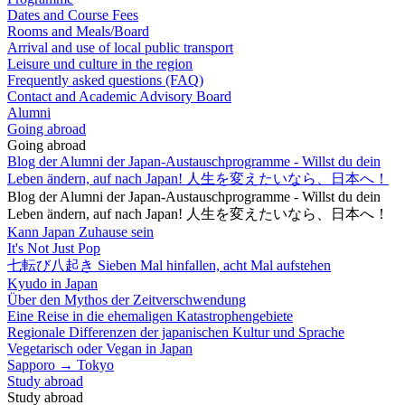
Dates and Course Fees
Rooms and Meals/Board
Arrival and use of local public transport
Leisure und culture in the region
Frequently asked questions (FAQ)
Contact and Academic Advisory Board
Alumni
Going abroad
Going abroad
Blog der Alumni der Japan-Austauschprogramme - Willst du dein
Leben ändern, auf nach Japan! 人生を変えたいなら、日本へ！
Blog der Alumni der Japan-Austauschprogramme - Willst du dein
Leben ändern, auf nach Japan! 人生を変えたいなら、日本へ！
Kann Japan Zuhause sein
It's Not Just Pop
七転び八起き Sieben Mal hinfallen, acht Mal aufstehen
Kyudo in Japan
Über den Mythos der Zeitverschwendung
Eine Reise in die ehemaligen Katastrophengebiete
Regionale Differenzen der japanischen Kultur und Sprache
Vegetarisch oder Vegan in Japan
Sapporo → Tokyo
Study abroad
Study abroad