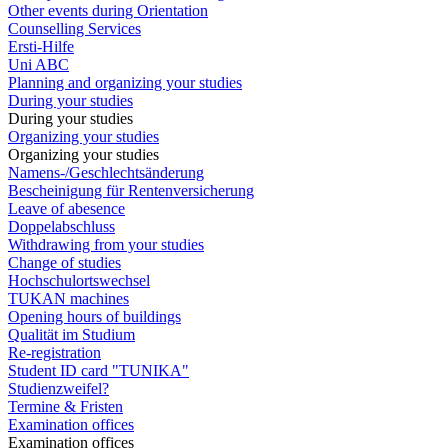
Other events during Orientation
Counselling Services
Ersti-Hilfe
Uni ABC
Planning and organizing your studies
During your studies
During your studies
Organizing your studies
Organizing your studies
Namens-/Geschlechtsänderung
Bescheinigung für Rentenversicherung
Leave of abesence
Doppelabschluss
Withdrawing from your studies
Change of studies
Hochschulortswechsel
TUKAN machines
Opening hours of buildings
Qualität im Studium
Re-registration
Student ID card "TUNIKA"
Studienzweifel?
Termine & Fristen
Examination offices
Examination offices