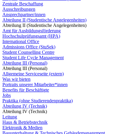
Zentrale Beschaffung
Ausschreibungen
Ansprechpartner/innen
Abteilung II (Studentische Angelegenheiten)
Abteilung II (Studentische Angelegenheiten)
Amt für Ausbildungsförderung
Hochschulprüfungsamt (HPA)
International Office
Admissions Office (StuSek)
Student Counselling Centre
Student Life Cycle Management
Abteilung III (Personal)
Abteilung III (Personal)
Allgemeine Serviceseite (extern)
Was wir bieten
Portraits unserer Mitarbeiter*innen
Benefits für Beschäftigte
Jobs
Praktika (ohne Studierendenpraktika)
Abteilung IV (Technik)
Abteilung IV (Technik)
Leitung
Haus & Betriebstechnik
Elektronik & Medien
Bauunterhaltung & Technisches Gebäudemanagement