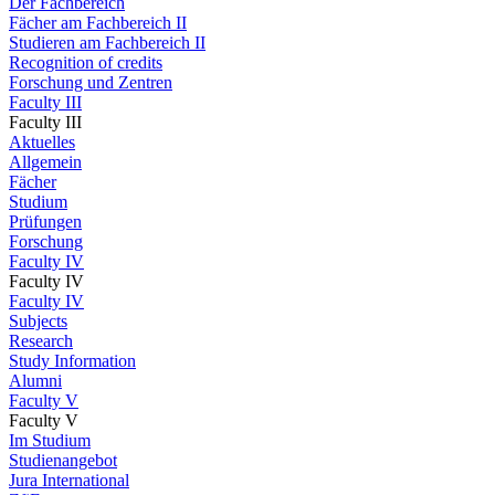
Der Fachbereich
Fächer am Fachbereich II
Studieren am Fachbereich II
Recognition of credits
Forschung und Zentren
Faculty III
Faculty III
Aktuelles
Allgemein
Fächer
Studium
Prüfungen
Forschung
Faculty IV
Faculty IV
Faculty IV
Subjects
Research
Study Information
Alumni
Faculty V
Faculty V
Im Studium
Studienangebot
Jura International