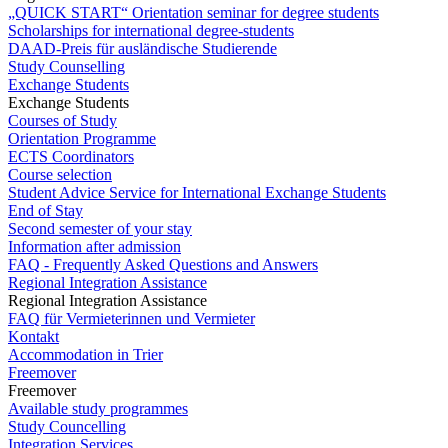
„QUICK START“ Orientation seminar for degree students
Scholarships for international degree-students
DAAD-Preis für ausländische Studierende
Study Counselling
Exchange Students
Exchange Students
Courses of Study
Orientation Programme
ECTS Coordinators
Course selection
Student Advice Service for International Exchange Students
End of Stay
Second semester of your stay
Information after admission
FAQ - Frequently Asked Questions and Answers
Regional Integration Assistance
Regional Integration Assistance
FAQ für Vermieterinnen und Vermieter
Kontakt
Accommodation in Trier
Freemover
Freemover
Available study programmes
Study Councelling
Integration Services