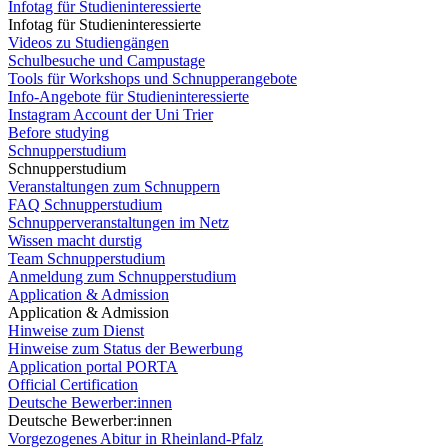
Infotag für Studieninteressierte
Infotag für Studieninteressierte
Videos zu Studiengängen
Schulbesuche und Campustage
Tools für Workshops und Schnupperangebote
Info-Angebote für Studieninteressierte
Instagram Account der Uni Trier
Before studying
Schnupperstudium
Schnupperstudium
Veranstaltungen zum Schnuppern
FAQ Schnupperstudium
Schnupperveranstaltungen im Netz
Wissen macht durstig
Team Schnupperstudium
Anmeldung zum Schnupperstudium
Application & Admission
Application & Admission
Hinweise zum Dienst
Hinweise zum Status der Bewerbung
Application portal PORTA
Official Certification
Deutsche Bewerber:innen
Deutsche Bewerber:innen
Vorgezogenes Abitur in Rheinland-Pfalz