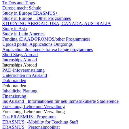
To Dos and Tipps
Europa macht Schule
Study in Europe ERASMUS+
Study in Europe – Other Programmes
STUDYING ABROAD: USA, CANADA, AUSTRALIA
Study in Asia
Study in Latin America
Funding (DAAD/PROMOS/other Programmes)
Upload portal: Applications Outgoings
Application documents for exchange programmes
Short Stays Abroad
Internships Abroad
Internships Abroad
PAD-Infoveranstaltung
Unterrichten im Ausland
Doktoranden
Doktoranden
Inhaltliche Planung
Finanzierung
Ins Ausland - Informationen für neu immatrikulierte Studierende
Forschung, Lehre und Verwaltung
Forschung, Lehre und Verwaltung
Das ERASMUS+ Programm
ERASMUS+-Mobility for Teaching Staff
ERASMUS+ Personalmobilität