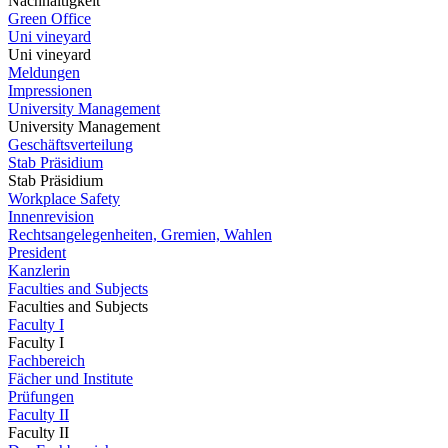
Nachhaltigkeit
Green Office
Uni vineyard
Uni vineyard
Meldungen
Impressionen
University Management
University Management
Geschäftsverteilung
Stab Präsidium
Stab Präsidium
Workplace Safety
Innenrevision
Rechtsangelegenheiten, Gremien, Wahlen
President
Kanzlerin
Faculties and Subjects
Faculties and Subjects
Faculty I
Faculty I
Fachbereich
Fächer und Institute
Prüfungen
Faculty II
Faculty II