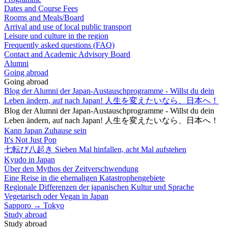
Dates and Course Fees
Rooms and Meals/Board
Arrival and use of local public transport
Leisure und culture in the region
Frequently asked questions (FAQ)
Contact and Academic Advisory Board
Alumni
Going abroad
Going abroad
Blog der Alumni der Japan-Austauschprogramme - Willst du dein
Leben ändern, auf nach Japan! 人生を変えたいなら、日本へ！
Blog der Alumni der Japan-Austauschprogramme - Willst du dein
Leben ändern, auf nach Japan! 人生を変えたいなら、日本へ！
Kann Japan Zuhause sein
It's Not Just Pop
七転び八起き Sieben Mal hinfallen, acht Mal aufstehen
Kyudo in Japan
Über den Mythos der Zeitverschwendung
Eine Reise in die ehemaligen Katastrophengebiete
Regionale Differenzen der japanischen Kultur und Sprache
Vegetarisch oder Vegan in Japan
Sapporo → Tokyo
Study abroad
Study abroad