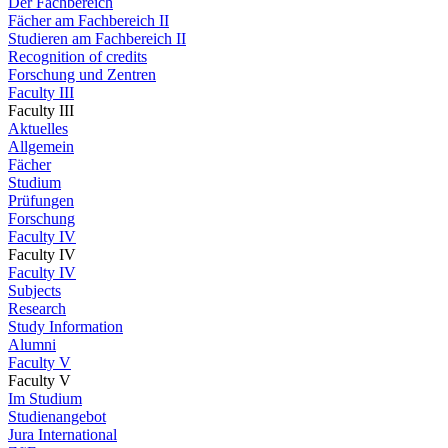
Der Fachbereich
Fächer am Fachbereich II
Studieren am Fachbereich II
Recognition of credits
Forschung und Zentren
Faculty III
Faculty III
Aktuelles
Allgemein
Fächer
Studium
Prüfungen
Forschung
Faculty IV
Faculty IV
Faculty IV
Subjects
Research
Study Information
Alumni
Faculty V
Faculty V
Im Studium
Studienangebot
Jura International