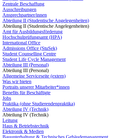
Zentrale Beschaffung
Ausschreibungen
Ansprechpartner/innen
Abteilung II (Studentische Angelegenheiten)
Abteilung II (Studentische Angelegenheiten)
Amt für Ausbildungsförderung
Hochschulprüfungsamt (HPA)
International Office
Admissions Office (StuSek)
Student Counselling Centre
Student Life Cycle Management
Abteilung III (Personal)
Abteilung III (Personal)
Allgemeine Serviceseite (extern)
Was wir bieten
Portraits unserer Mitarbeiter*innen
Benefits für Beschäftigte
Jobs
Praktika (ohne Studierendenpraktika)
Abteilung IV (Technik)
Abteilung IV (Technik)
Leitung
Haus & Betriebstechnik
Elektronik & Medien
Bauunterhaltung & Technisches Gebäudemanagement