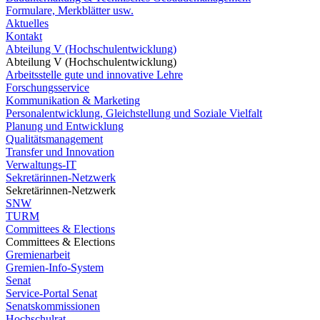
Formulare, Merkblätter usw.
Aktuelles
Kontakt
Abteilung V (Hochschulentwicklung)
Abteilung V (Hochschulentwicklung)
Arbeitsstelle gute und innovative Lehre
Forschungsservice
Kommunikation & Marketing
Personalentwicklung, Gleichstellung und Soziale Vielfalt
Planung und Entwicklung
Qualitätsmanagement
Transfer und Innovation
Verwaltungs-IT
Sekretärinnen-Netzwerk
Sekretärinnen-Netzwerk
SNW
TURM
Committees & Elections
Committees & Elections
Gremienarbeit
Gremien-Info-System
Senat
Service-Portal Senat
Senatskommissionen
Hochschulrat