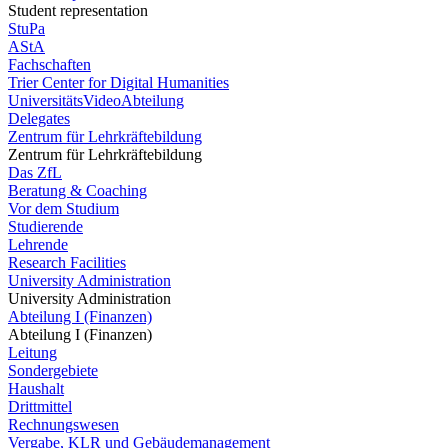
Student representation
StuPa
AStA
Fachschaften
Trier Center for Digital Humanities
UniversitätsVideoAbteilung
Delegates
Zentrum für Lehrkräftebildung
Zentrum für Lehrkräftebildung
Das ZfL
Beratung & Coaching
Vor dem Studium
Studierende
Lehrende
Research Facilities
University Administration
University Administration
Abteilung I (Finanzen)
Abteilung I (Finanzen)
Leitung
Sondergebiete
Haushalt
Drittmittel
Rechnungswesen
Vergabe, KLR und Gebäudemanagement