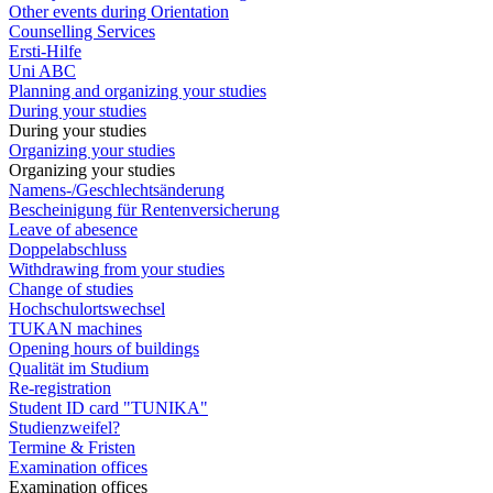
Other events during Orientation
Counselling Services
Ersti-Hilfe
Uni ABC
Planning and organizing your studies
During your studies
During your studies
Organizing your studies
Organizing your studies
Namens-/Geschlechtsänderung
Bescheinigung für Rentenversicherung
Leave of abesence
Doppelabschluss
Withdrawing from your studies
Change of studies
Hochschulortswechsel
TUKAN machines
Opening hours of buildings
Qualität im Studium
Re-registration
Student ID card "TUNIKA"
Studienzweifel?
Termine & Fristen
Examination offices
Examination offices