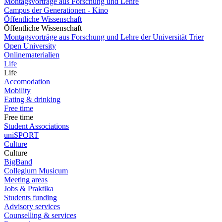
Montagsvorträge aus Forschung und Lehre
Campus der Generationen - Kino
Öffentliche Wissenschaft
Öffentliche Wissenschaft
Montagsvorträge aus Forschung und Lehre der Universität Trier
Open University
Onlinematerialien
Life
Life
Accomodation
Mobility
Eating & drinking
Free time
Free time
Student Associations
uniSPORT
Culture
Culture
BigBand
Collegium Musicum
Meeting areas
Jobs & Praktika
Students funding
Advisory services
Counselling & services