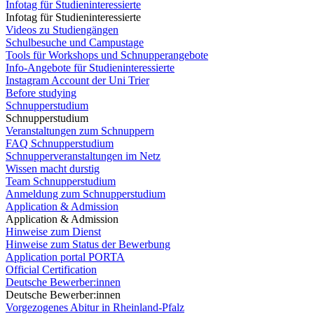
Infotag für Studieninteressierte
Infotag für Studieninteressierte
Videos zu Studiengängen
Schulbesuche und Campustage
Tools für Workshops und Schnupperangebote
Info-Angebote für Studieninteressierte
Instagram Account der Uni Trier
Before studying
Schnupperstudium
Schnupperstudium
Veranstaltungen zum Schnuppern
FAQ Schnupperstudium
Schnupperveranstaltungen im Netz
Wissen macht durstig
Team Schnupperstudium
Anmeldung zum Schnupperstudium
Application & Admission
Application & Admission
Hinweise zum Dienst
Hinweise zum Status der Bewerbung
Application portal PORTA
Official Certification
Deutsche Bewerber:innen
Deutsche Bewerber:innen
Vorgezogenes Abitur in Rheinland-Pfalz