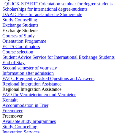
„QUICK START“ Orientation seminar for degree students
Scholarships for international degree-students
DAAD-Preis für ausländische Studierende
Study Counselling
Exchange Students
Exchange Students
Courses of Study
Orientation Programme
ECTS Coordinators
Course selection
Student Advice Service for International Exchange Students
End of Stay
Second semester of your stay
Information after admission
FAQ - Frequently Asked Questions and Answers
Regional Integration Assistance
Regional Integration Assistance
FAQ für Vermieterinnen und Vermieter
Kontakt
Accommodation in Trier
Freemover
Freemover
Available study programmes
Study Councelling
Integration Services