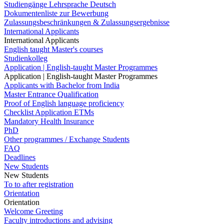
Studiengänge Lehrsprache Deutsch
Dokumentenliste zur Bewerbung
Zulassungsbeschränkungen & Zulassungsergebnisse
International Applicants
International Applicants
English taught Master's courses
Studienkolleg
Application | English-taught Master Programmes
Application | English-taught Master Programmes
Applicants with Bachelor from India
Master Entrance Qualification
Proof of English language proficiency
Checklist Application ETMs
Mandatory Health Insurance
PhD
Other programmes / Exchange Students
FAQ
Deadlines
New Students
New Students
To to after registration
Orientation
Orientation
Welcome Greeting
Faculty introductions and advising