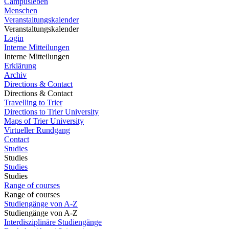
Campusleben
Menschen
Veranstaltungskalender
Veranstaltungskalender
Login
Interne Mitteilungen
Interne Mitteilungen
Erklärung
Archiv
Directions & Contact
Directions & Contact
Travelling to Trier
Directions to Trier University
Maps of Trier University
Virtueller Rundgang
Contact
Studies
Studies
Studies
Studies
Range of courses
Range of courses
Studiengänge von A-Z
Studiengänge von A-Z
Interdisziplinäre Studiengänge