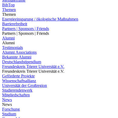
Mensaterrasse
BibTop
Themen
Themen
Energieeinsparung / ökologische Maßnahmen
Barrierefreiheit
Partners | Sponsors | Friends
Partners | Sponsors | Friends
Alumni
Alumni
Testimonials
Alumni Associations
Bekannte Alumni
Deutschlandstipendium
Freundeskreis Trierer Universität e.V.
Freundeskreis Trierer Universität e.V.
Geförderte Projekte
Wissenschaftsallianz
Universität der Großregion
Studierendenwerk
Mitgliedschaften
News
News
Forschung
Studium