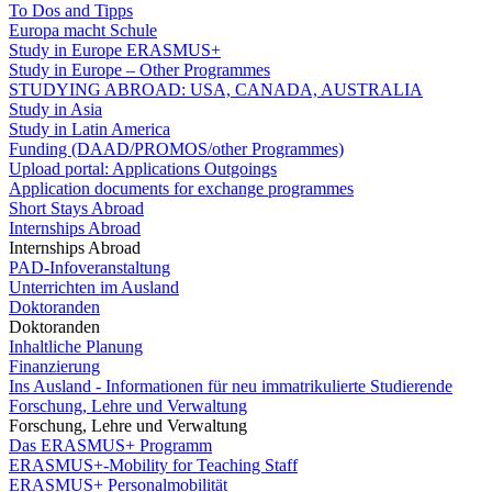
To Dos and Tipps
Europa macht Schule
Study in Europe ERASMUS+
Study in Europe – Other Programmes
STUDYING ABROAD: USA, CANADA, AUSTRALIA
Study in Asia
Study in Latin America
Funding (DAAD/PROMOS/other Programmes)
Upload portal: Applications Outgoings
Application documents for exchange programmes
Short Stays Abroad
Internships Abroad
Internships Abroad
PAD-Infoveranstaltung
Unterrichten im Ausland
Doktoranden
Doktoranden
Inhaltliche Planung
Finanzierung
Ins Ausland - Informationen für neu immatrikulierte Studierende
Forschung, Lehre und Verwaltung
Forschung, Lehre und Verwaltung
Das ERASMUS+ Programm
ERASMUS+-Mobility for Teaching Staff
ERASMUS+ Personalmobilität