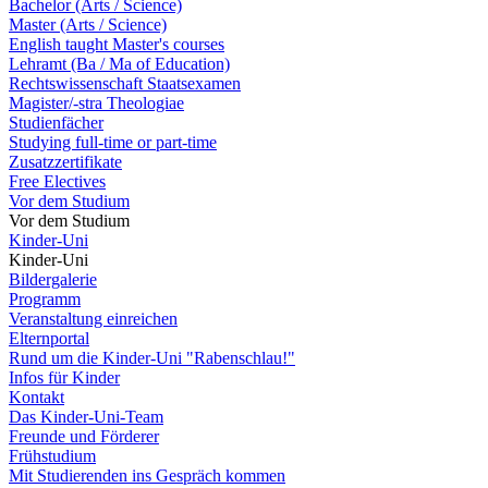
Bachelor (Arts / Science)
Master (Arts / Science)
English taught Master's courses
Lehramt (Ba / Ma of Education)
Rechtswissenschaft Staatsexamen
Magister/-stra Theologiae
Studienfächer
Studying full-time or part-time
Zusatzzertifikate
Free Electives
Vor dem Studium
Vor dem Studium
Kinder-Uni
Kinder-Uni
Bildergalerie
Programm
Veranstaltung einreichen
Elternportal
Rund um die Kinder-Uni "Rabenschlau!"
Infos für Kinder
Kontakt
Das Kinder-Uni-Team
Freunde und Förderer
Frühstudium
Mit Studierenden ins Gespräch kommen