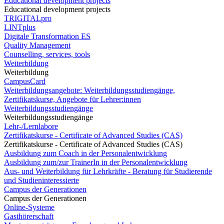
Educational development projects
Educational development projects
TRIGITALpro
LINTplus
Digitale Transformation ES
Quality Management
Counselling, services, tools
Weiterbildung
Weiterbildung
CampusCard
Weiterbildungsangebote: Weiterbildungsstudiengänge,
Zertifikatskurse, Angebote für Lehrer:innen
Weiterbildungsstudiengänge
Weiterbildungsstudiengänge
Lehr-/Lernlabore
Zertifikatskurse - Certificate of Advanced Studies (CAS)
Zertifikatskurse - Certificate of Advanced Studies (CAS)
Ausbildung zum Coach in der Personalentwicklung
Ausbildung zum/zur TrainerIn in der Personalentwicklung
Aus- und Weiterbildung für Lehrkräfte - Beratung für Studierende
und Studieninteressierte
Campus der Generationen
Campus der Generationen
Online-Systeme
Gasthörerschaft