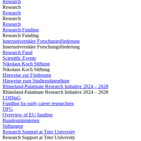
Research
Research
Research
Research
Research
Research Funding
Research Funding
Inneruniversitäre Forschungsförderung
Inneruniversitäre Forschungsförderung
Research Fund
Scientific Events
Nikolaus Koch Stiftung
Nikolaus Koch Stiftung
Hinweise zur Förderung
Hinweise zum Studienstipendium
Rhineland-Palatinate Research Initiative 2024 – 2028
Rhineland-Palatinate Research Initiative 2024 – 2028
LODinG
Funding for early career researchers
DFG
Overview of EU funding
Bundesministerien
Stiftungen
Research Support at Trier University
Research Support at Trier University