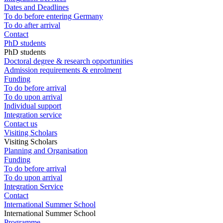
Dates and Deadlines
To do before entering Germany
To do after arrival
Contact
PhD students
PhD students
Doctoral degree & research opportunities
Admission requirements & enrolment
Funding
To do before arrival
To do upon arrival
Individual support
Integration service
Contact us
Visiting Scholars
Visiting Scholars
Planning and Organisation
Funding
To do before arrival
To do upon arrival
Integration Service
Contact
International Summer School
International Summer School
Programme