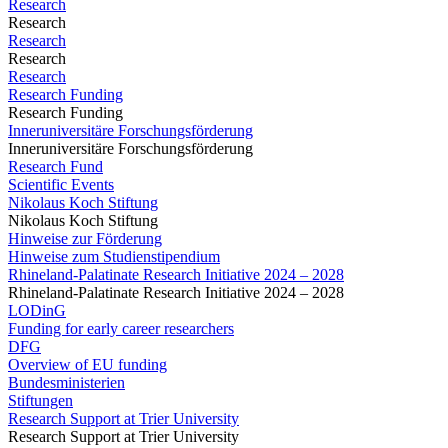
Research
Research
Research
Research
Research
Research Funding
Research Funding
Inneruniversitäre Forschungsförderung
Inneruniversitäre Forschungsförderung
Research Fund
Scientific Events
Nikolaus Koch Stiftung
Nikolaus Koch Stiftung
Hinweise zur Förderung
Hinweise zum Studienstipendium
Rhineland-Palatinate Research Initiative 2024 – 2028
Rhineland-Palatinate Research Initiative 2024 – 2028
LODinG
Funding for early career researchers
DFG
Overview of EU funding
Bundesministerien
Stiftungen
Research Support at Trier University
Research Support at Trier University