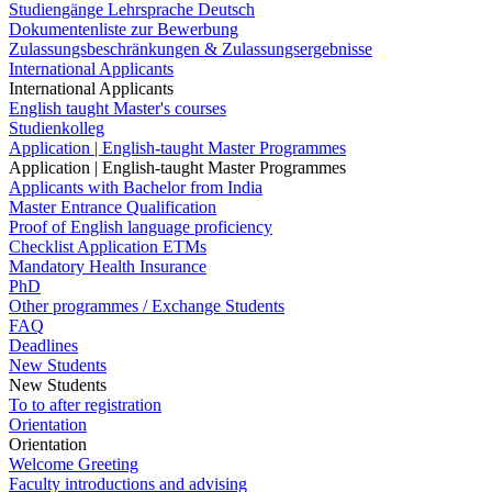
Studiengänge Lehrsprache Deutsch
Dokumentenliste zur Bewerbung
Zulassungsbeschränkungen & Zulassungsergebnisse
International Applicants
International Applicants
English taught Master's courses
Studienkolleg
Application | English-taught Master Programmes
Application | English-taught Master Programmes
Applicants with Bachelor from India
Master Entrance Qualification
Proof of English language proficiency
Checklist Application ETMs
Mandatory Health Insurance
PhD
Other programmes / Exchange Students
FAQ
Deadlines
New Students
New Students
To to after registration
Orientation
Orientation
Welcome Greeting
Faculty introductions and advising