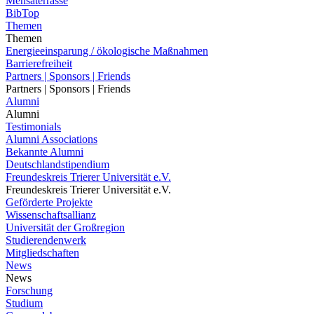
Mensaterrasse
BibTop
Themen
Themen
Energieeinsparung / ökologische Maßnahmen
Barrierefreiheit
Partners | Sponsors | Friends
Partners | Sponsors | Friends
Alumni
Alumni
Testimonials
Alumni Associations
Bekannte Alumni
Deutschlandstipendium
Freundeskreis Trierer Universität e.V.
Freundeskreis Trierer Universität e.V.
Geförderte Projekte
Wissenschaftsallianz
Universität der Großregion
Studierendenwerk
Mitgliedschaften
News
News
Forschung
Studium