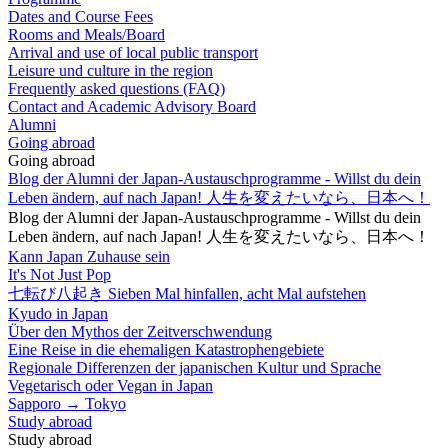
Dates and Course Fees
Rooms and Meals/Board
Arrival and use of local public transport
Leisure und culture in the region
Frequently asked questions (FAQ)
Contact and Academic Advisory Board
Alumni
Going abroad
Going abroad
Blog der Alumni der Japan-Austauschprogramme - Willst du dein
Leben ändern, auf nach Japan! 人生を変えたいなら、日本へ！
Blog der Alumni der Japan-Austauschprogramme - Willst du dein
Leben ändern, auf nach Japan! 人生を変えたいなら、日本へ！
Kann Japan Zuhause sein
It's Not Just Pop
七転び八起き Sieben Mal hinfallen, acht Mal aufstehen
Kyudo in Japan
Über den Mythos der Zeitverschwendung
Eine Reise in die ehemaligen Katastrophengebiete
Regionale Differenzen der japanischen Kultur und Sprache
Vegetarisch oder Vegan in Japan
Sapporo → Tokyo
Study abroad
Study abroad