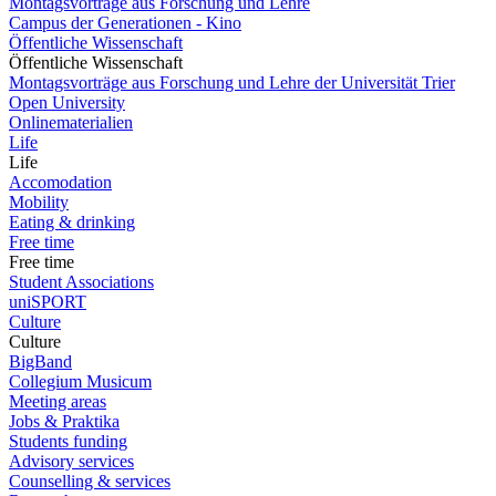
Montagsvorträge aus Forschung und Lehre
Campus der Generationen - Kino
Öffentliche Wissenschaft
Öffentliche Wissenschaft
Montagsvorträge aus Forschung und Lehre der Universität Trier
Open University
Onlinematerialien
Life
Life
Accomodation
Mobility
Eating & drinking
Free time
Free time
Student Associations
uniSPORT
Culture
Culture
BigBand
Collegium Musicum
Meeting areas
Jobs & Praktika
Students funding
Advisory services
Counselling & services