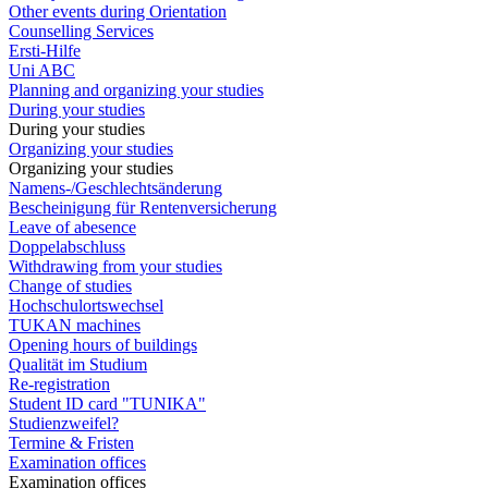
Other events during Orientation
Counselling Services
Ersti-Hilfe
Uni ABC
Planning and organizing your studies
During your studies
During your studies
Organizing your studies
Organizing your studies
Namens-/Geschlechtsänderung
Bescheinigung für Rentenversicherung
Leave of abesence
Doppelabschluss
Withdrawing from your studies
Change of studies
Hochschulortswechsel
TUKAN machines
Opening hours of buildings
Qualität im Studium
Re-registration
Student ID card "TUNIKA"
Studienzweifel?
Termine & Fristen
Examination offices
Examination offices