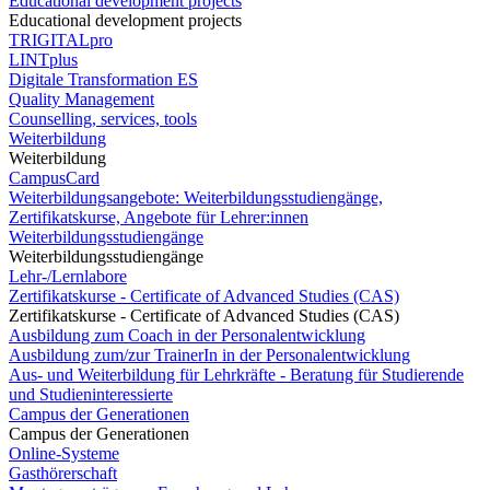
Educational development projects
Educational development projects
TRIGITALpro
LINTplus
Digitale Transformation ES
Quality Management
Counselling, services, tools
Weiterbildung
Weiterbildung
CampusCard
Weiterbildungsangebote: Weiterbildungsstudiengänge,
Zertifikatskurse, Angebote für Lehrer:innen
Weiterbildungsstudiengänge
Weiterbildungsstudiengänge
Lehr-/Lernlabore
Zertifikatskurse - Certificate of Advanced Studies (CAS)
Zertifikatskurse - Certificate of Advanced Studies (CAS)
Ausbildung zum Coach in der Personalentwicklung
Ausbildung zum/zur TrainerIn in der Personalentwicklung
Aus- und Weiterbildung für Lehrkräfte - Beratung für Studierende
und Studieninteressierte
Campus der Generationen
Campus der Generationen
Online-Systeme
Gasthörerschaft