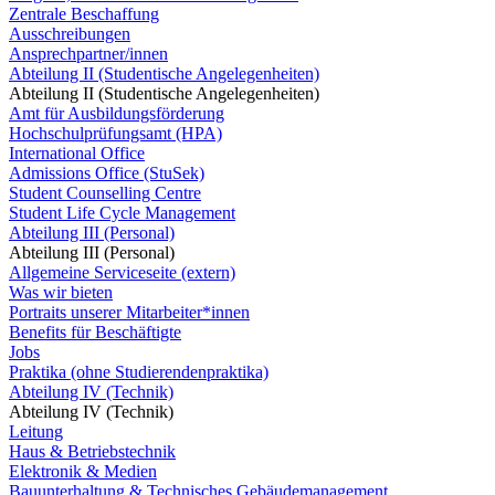
Zentrale Beschaffung
Ausschreibungen
Ansprechpartner/innen
Abteilung II (Studentische Angelegenheiten)
Abteilung II (Studentische Angelegenheiten)
Amt für Ausbildungsförderung
Hochschulprüfungsamt (HPA)
International Office
Admissions Office (StuSek)
Student Counselling Centre
Student Life Cycle Management
Abteilung III (Personal)
Abteilung III (Personal)
Allgemeine Serviceseite (extern)
Was wir bieten
Portraits unserer Mitarbeiter*innen
Benefits für Beschäftigte
Jobs
Praktika (ohne Studierendenpraktika)
Abteilung IV (Technik)
Abteilung IV (Technik)
Leitung
Haus & Betriebstechnik
Elektronik & Medien
Bauunterhaltung & Technisches Gebäudemanagement