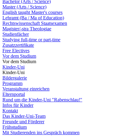
Bachelor (Arts / Science)
Master (Arts / Science)
English taught Master's courses
Lehramt (Ba / Ma of Education)
Rechtswissenschaft Staatsexamen
Magister/-stra Theologiae
Studienfächer
Studying full-time or part-time
Zusatzzertifikate
Free Electives
Vor dem Studium
Vor dem Studium
Kinder-Uni
Kinder-Uni
Bildergalerie
Programm
Veranstaltung einreichen
Elternportal
Rund um die Kinder-Uni "Rabenschlau!"
Infos für Kinder
Kontakt
Das Kinder-Uni-Team
Freunde und Förderer
Frühstudium
Mit Studierenden ins Gespräch kommen