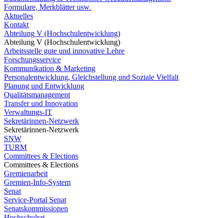
Formulare, Merkblätter usw.
Aktuelles
Kontakt
Abteilung V (Hochschulentwicklung)
Abteilung V (Hochschulentwicklung)
Arbeitsstelle gute und innovative Lehre
Forschungsservice
Kommunikation & Marketing
Personalentwicklung, Gleichstellung und Soziale Vielfalt
Planung und Entwicklung
Qualitätsmanagement
Transfer und Innovation
Verwaltungs-IT
Sekretärinnen-Netzwerk
Sekretärinnen-Netzwerk
SNW
TURM
Committees & Elections
Committees & Elections
Gremienarbeit
Gremien-Info-System
Senat
Service-Portal Senat
Senatskommissionen
Hochschulrat