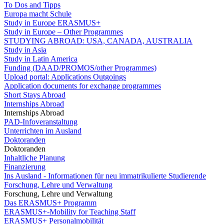
To Dos and Tipps
Europa macht Schule
Study in Europe ERASMUS+
Study in Europe – Other Programmes
STUDYING ABROAD: USA, CANADA, AUSTRALIA
Study in Asia
Study in Latin America
Funding (DAAD/PROMOS/other Programmes)
Upload portal: Applications Outgoings
Application documents for exchange programmes
Short Stays Abroad
Internships Abroad
Internships Abroad
PAD-Infoveranstaltung
Unterrichten im Ausland
Doktoranden
Doktoranden
Inhaltliche Planung
Finanzierung
Ins Ausland - Informationen für neu immatrikulierte Studierende
Forschung, Lehre und Verwaltung
Forschung, Lehre und Verwaltung
Das ERASMUS+ Programm
ERASMUS+-Mobility for Teaching Staff
ERASMUS+ Personalmobilität