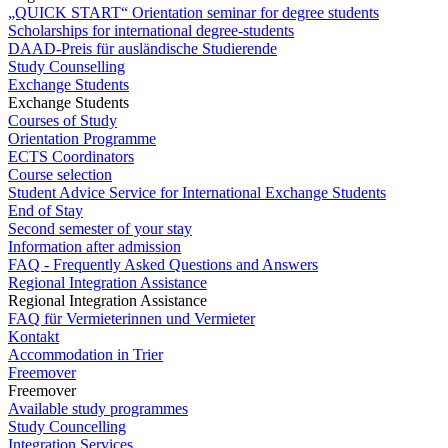
„QUICK START“ Orientation seminar for degree students
Scholarships for international degree-students
DAAD-Preis für ausländische Studierende
Study Counselling
Exchange Students
Exchange Students
Courses of Study
Orientation Programme
ECTS Coordinators
Course selection
Student Advice Service for International Exchange Students
End of Stay
Second semester of your stay
Information after admission
FAQ - Frequently Asked Questions and Answers
Regional Integration Assistance
Regional Integration Assistance
FAQ für Vermieterinnen und Vermieter
Kontakt
Accommodation in Trier
Freemover
Freemover
Available study programmes
Study Councelling
Integration Services