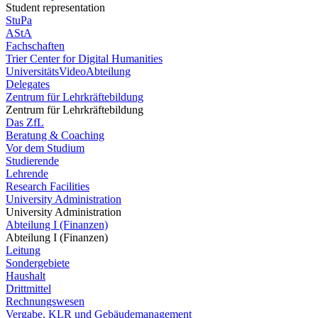
Student representation
StuPa
AStA
Fachschaften
Trier Center for Digital Humanities
UniversitätsVideoAbteilung
Delegates
Zentrum für Lehrkräftebildung
Zentrum für Lehrkräftebildung
Das ZfL
Beratung & Coaching
Vor dem Studium
Studierende
Lehrende
Research Facilities
University Administration
University Administration
Abteilung I (Finanzen)
Abteilung I (Finanzen)
Leitung
Sondergebiete
Haushalt
Drittmittel
Rechnungswesen
Vergabe, KLR und Gebäudemanagement