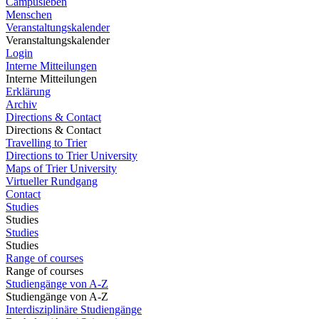
Campusleben
Menschen
Veranstaltungskalender
Veranstaltungskalender
Login
Interne Mitteilungen
Interne Mitteilungen
Erklärung
Archiv
Directions & Contact
Directions & Contact
Travelling to Trier
Directions to Trier University
Maps of Trier University
Virtueller Rundgang
Contact
Studies
Studies
Studies
Studies
Range of courses
Range of courses
Studiengänge von A-Z
Studiengänge von A-Z
Interdisziplinäre Studiengänge