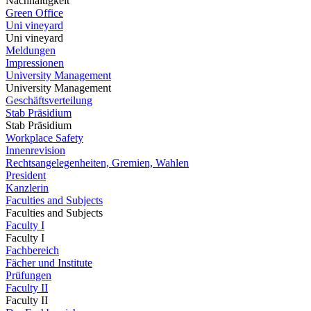
Nachhaltigkeit
Green Office
Uni vineyard
Uni vineyard
Meldungen
Impressionen
University Management
University Management
Geschäftsverteilung
Stab Präsidium
Stab Präsidium
Workplace Safety
Innenrevision
Rechtsangelegenheiten, Gremien, Wahlen
President
Kanzlerin
Faculties and Subjects
Faculties and Subjects
Faculty I
Faculty I
Fachbereich
Fächer und Institute
Prüfungen
Faculty II
Faculty II