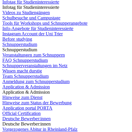
Infotag für Studieninteressierte
Infotag für Studieninteressierte
Videos zu Studiengängen
Schulbesuche und Campustage
Tools für Workshops und Schnupperangebote
Info-Angebote für Studieninteressierte
Instagram Account der Uni Trier
Before studying
Schnupperstudium
Schnupperstudium
Veranstaltungen zum Schnuppern
FAQ Schnupperstudium
Schnupperveranstaltungen im Netz
Wissen macht durstig
Team Schnupperstudium
Anmeldung zum Schnupperstudium
Application & Admission
Application & Admission
Hinweise zum Dienst
Hinweise zum Status der Bewerbung
Application portal PORTA
Official Certification
Deutsche Bewerber:innen
Deutsche Bewerber:innen
Vorgezogenes Abitur in Rheinland-Pfalz