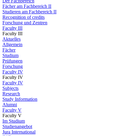
Der Fachbereich
Fächer am Fachbereich II
Studieren am Fachbereich II
Recognition of credits
Forschung und Zentren
Faculty III
Faculty III
Aktuelles
Allgemein
Fächer
Studium
Prüfungen
Forschung
Faculty IV
Faculty IV
Faculty IV
Subjects
Research
Study Information
Alumni
Faculty V
Faculty V
Im Studium
Studienangebot
Jura International