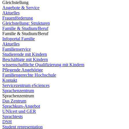
Gleichstellung
Angebote & Service
Aktuelles
Frauenförderung
Gleichstellung: Strukturen
Familie & Studium/Beruf
Familie & Studium/Beruf
Infoportal Familie
Aktuelles
Familienservice
Studierende mit Kindern
Beschäftigte mit Kindern
wissenschaftliche Qualifizierung mit Kindern
Pflegende Angehörige
Familiengerechte Hochschule
Kontakt
Servicezentrum eSciences
Sprachenzentrum
Sprachenzentrum
Das Zentrum
Sprachkurs-Angebot
UNIcert und GER
Sprachtests
DSH
Student representation