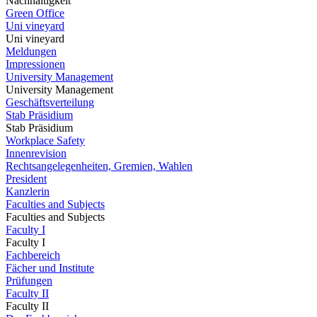
Nachhaltigkeit
Green Office
Uni vineyard
Uni vineyard
Meldungen
Impressionen
University Management
University Management
Geschäftsverteilung
Stab Präsidium
Stab Präsidium
Workplace Safety
Innenrevision
Rechtsangelegenheiten, Gremien, Wahlen
President
Kanzlerin
Faculties and Subjects
Faculties and Subjects
Faculty I
Faculty I
Fachbereich
Fächer und Institute
Prüfungen
Faculty II
Faculty II