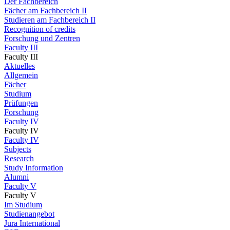
Der Fachbereich
Fächer am Fachbereich II
Studieren am Fachbereich II
Recognition of credits
Forschung und Zentren
Faculty III
Faculty III
Aktuelles
Allgemein
Fächer
Studium
Prüfungen
Forschung
Faculty IV
Faculty IV
Faculty IV
Subjects
Research
Study Information
Alumni
Faculty V
Faculty V
Im Studium
Studienangebot
Jura International