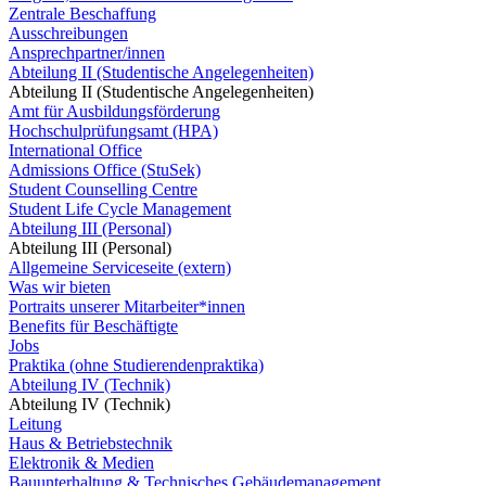
Zentrale Beschaffung
Ausschreibungen
Ansprechpartner/innen
Abteilung II (Studentische Angelegenheiten)
Abteilung II (Studentische Angelegenheiten)
Amt für Ausbildungsförderung
Hochschulprüfungsamt (HPA)
International Office
Admissions Office (StuSek)
Student Counselling Centre
Student Life Cycle Management
Abteilung III (Personal)
Abteilung III (Personal)
Allgemeine Serviceseite (extern)
Was wir bieten
Portraits unserer Mitarbeiter*innen
Benefits für Beschäftigte
Jobs
Praktika (ohne Studierendenpraktika)
Abteilung IV (Technik)
Abteilung IV (Technik)
Leitung
Haus & Betriebstechnik
Elektronik & Medien
Bauunterhaltung & Technisches Gebäudemanagement