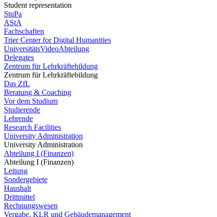
Student representation
StuPa
AStA
Fachschaften
Trier Center for Digital Humanities
UniversitätsVideoAbteilung
Delegates
Zentrum für Lehrkräftebildung
Zentrum für Lehrkräftebildung
Das ZfL
Beratung & Coaching
Vor dem Studium
Studierende
Lehrende
Research Facilities
University Administration
University Administration
Abteilung I (Finanzen)
Abteilung I (Finanzen)
Leitung
Sondergebiete
Haushalt
Drittmittel
Rechnungswesen
Vergabe, KLR und Gebäudemanagement