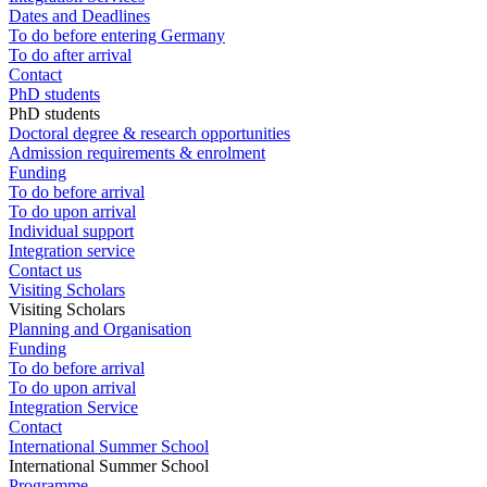
Dates and Deadlines
To do before entering Germany
To do after arrival
Contact
PhD students
PhD students
Doctoral degree & research opportunities
Admission requirements & enrolment
Funding
To do before arrival
To do upon arrival
Individual support
Integration service
Contact us
Visiting Scholars
Visiting Scholars
Planning and Organisation
Funding
To do before arrival
To do upon arrival
Integration Service
Contact
International Summer School
International Summer School
Programme