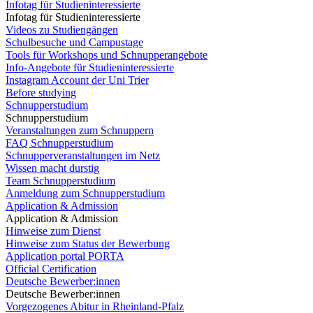
Infotag für Studieninteressierte
Infotag für Studieninteressierte
Videos zu Studiengängen
Schulbesuche und Campustage
Tools für Workshops und Schnupperangebote
Info-Angebote für Studieninteressierte
Instagram Account der Uni Trier
Before studying
Schnupperstudium
Schnupperstudium
Veranstaltungen zum Schnuppern
FAQ Schnupperstudium
Schnupperveranstaltungen im Netz
Wissen macht durstig
Team Schnupperstudium
Anmeldung zum Schnupperstudium
Application & Admission
Application & Admission
Hinweise zum Dienst
Hinweise zum Status der Bewerbung
Application portal PORTA
Official Certification
Deutsche Bewerber:innen
Deutsche Bewerber:innen
Vorgezogenes Abitur in Rheinland-Pfalz