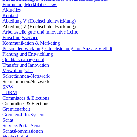
Formulare, Merkblätter usw.
Aktuelles
Kontakt
Abteilung V (Hochschulentwicklung)
Abteilung V (Hochschulentwicklung)
Arbeitsstelle gute und innovative Lehre
Forschungsservice
Kommunikation & Marketing
Personalentwicklung, Gleichstellung und Soziale Vielfalt
Planung und Entwicklung
Qualitätsmanagement
Transfer und Innovation
Verwaltungs-IT
Sekretärinnen-Netzwerk
Sekretärinnen-Netzwerk
SNW
TURM
Committees & Elections
Committees & Elections
Gremienarbeit
Gremien-Info-System
Senat
Service-Portal Senat
Senatskommissionen
Hochschulrat