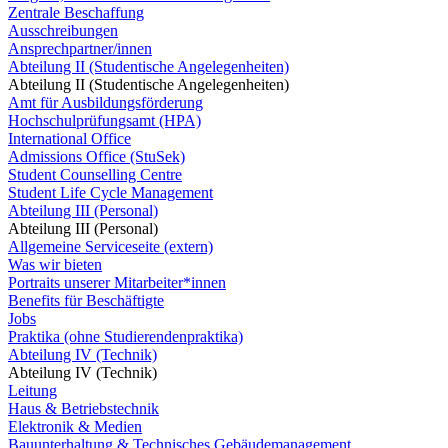
Zentrale Beschaffung
Ausschreibungen
Ansprechpartner/innen
Abteilung II (Studentische Angelegenheiten)
Abteilung II (Studentische Angelegenheiten)
Amt für Ausbildungsförderung
Hochschulprüfungsamt (HPA)
International Office
Admissions Office (StuSek)
Student Counselling Centre
Student Life Cycle Management
Abteilung III (Personal)
Abteilung III (Personal)
Allgemeine Serviceseite (extern)
Was wir bieten
Portraits unserer Mitarbeiter*innen
Benefits für Beschäftigte
Jobs
Praktika (ohne Studierendenpraktika)
Abteilung IV (Technik)
Abteilung IV (Technik)
Leitung
Haus & Betriebstechnik
Elektronik & Medien
Bauunterhaltung & Technisches Gebäudemanagement