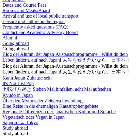
Dates and Course Fees
Rooms and Meals/Board
Arrival and use of local public transport
Leisure und culture in the region
Frequently asked questions (FAQ)
Contact and Academic Advisory Board
Alumni
Going abroad
Going abroad
Blog der Alumni der Japan-Austauschprogramme - Willst du dein
Leben ändern, auf nach Japan! 人生を変えたいなら、日本へ！
Blog der Alumni der Japan-Austauschprogramme - Willst du dein
Leben ändern, auf nach Japan! 人生を変えたいなら、日本へ！
Kann Japan Zuhause sein
It's Not Just Pop
七転び八起き Sieben Mal hinfallen, acht Mal aufstehen
Kyudo in Japan
Über den Mythos der Zeitverschwendung
Eine Reise in die ehemaligen Katastrophengebiete
Regionale Differenzen der japanischen Kultur und Sprache
Vegetarisch oder Vegan in Japan
Sapporo → Tokyo
Study abroad
Study abroad