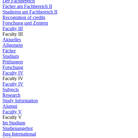
Der Fachbereich
Fächer am Fachbereich II
Studieren am Fachbereich II
Recognition of credits
Forschung und Zentren
Faculty III
Faculty III
Aktuelles
Allgemein
Fächer
Studium
Prüfungen
Forschung
Faculty IV
Faculty IV
Faculty IV
Subjects
Research
Study Information
Alumni
Faculty V
Faculty V
Im Studium
Studienangebot
Jura International