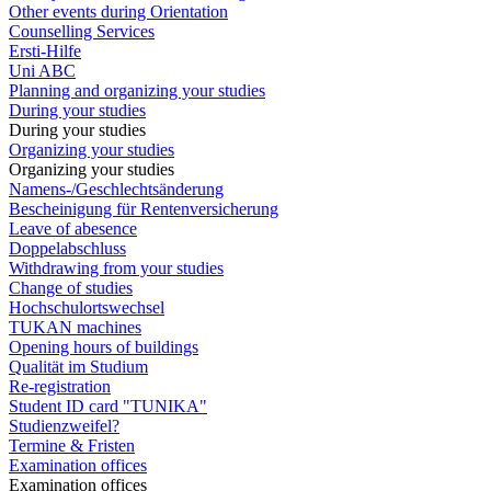
Other events during Orientation
Counselling Services
Ersti-Hilfe
Uni ABC
Planning and organizing your studies
During your studies
During your studies
Organizing your studies
Organizing your studies
Namens-/Geschlechtsänderung
Bescheinigung für Rentenversicherung
Leave of abesence
Doppelabschluss
Withdrawing from your studies
Change of studies
Hochschulortswechsel
TUKAN machines
Opening hours of buildings
Qualität im Studium
Re-registration
Student ID card "TUNIKA"
Studienzweifel?
Termine & Fristen
Examination offices
Examination offices