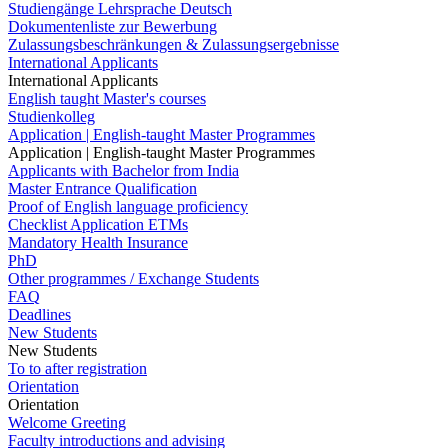
Studiengänge Lehrsprache Deutsch
Dokumentenliste zur Bewerbung
Zulassungsbeschränkungen & Zulassungsergebnisse
International Applicants
International Applicants
English taught Master's courses
Studienkolleg
Application | English-taught Master Programmes
Application | English-taught Master Programmes
Applicants with Bachelor from India
Master Entrance Qualification
Proof of English language proficiency
Checklist Application ETMs
Mandatory Health Insurance
PhD
Other programmes / Exchange Students
FAQ
Deadlines
New Students
New Students
To to after registration
Orientation
Orientation
Welcome Greeting
Faculty introductions and advising