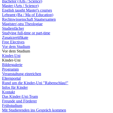
Bachelor (Arts / Science)
Master (Arts / Science)
English taught Master's courses
Lehramt (Ba / Ma of Education)
Rechtswissenschaft Staatsexamen
Magister/-stra Theologiae
Studienfächer
Studying full-time or part-time
Zusatzzertifikate
Free Electives
Vor dem Studium
Vor dem Studium
Kinder-Uni
Kinder-Uni
Bildergalerie
Programm
Veranstaltung einreichen
Elternportal
Rund um die Kinder-Uni "Rabenschlau!"
Infos für Kinder
Kontakt
Das Kinder-Uni-Team
Freunde und Förderer
Frühstudium
Mit Studierenden ins Gespräch kommen