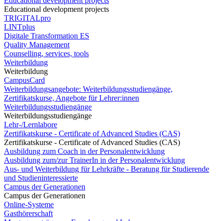
Educational development projects
Educational development projects
TRIGITALpro
LINTplus
Digitale Transformation ES
Quality Management
Counselling, services, tools
Weiterbildung
Weiterbildung
CampusCard
Weiterbildungsangebote: Weiterbildungsstudiengänge,
Zertifikatskurse, Angebote für Lehrer:innen
Weiterbildungsstudiengänge
Weiterbildungsstudiengänge
Lehr-/Lernlabore
Zertifikatskurse - Certificate of Advanced Studies (CAS)
Zertifikatskurse - Certificate of Advanced Studies (CAS)
Ausbildung zum Coach in der Personalentwicklung
Ausbildung zum/zur TrainerIn in der Personalentwicklung
Aus- und Weiterbildung für Lehrkräfte - Beratung für Studierende
und Studieninteressierte
Campus der Generationen
Campus der Generationen
Online-Systeme
Gasthörerschaft