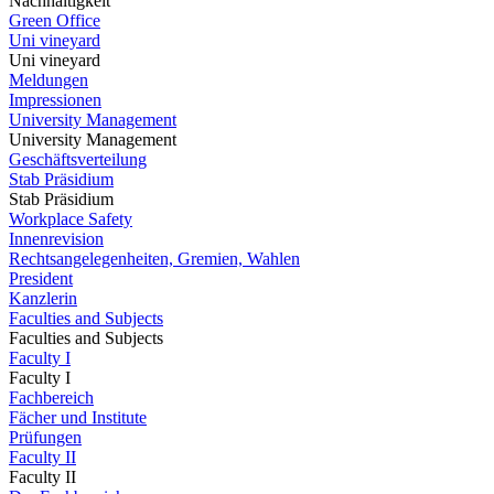
Nachhaltigkeit
Green Office
Uni vineyard
Uni vineyard
Meldungen
Impressionen
University Management
University Management
Geschäftsverteilung
Stab Präsidium
Stab Präsidium
Workplace Safety
Innenrevision
Rechtsangelegenheiten, Gremien, Wahlen
President
Kanzlerin
Faculties and Subjects
Faculties and Subjects
Faculty I
Faculty I
Fachbereich
Fächer und Institute
Prüfungen
Faculty II
Faculty II