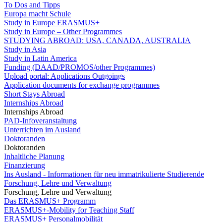
To Dos and Tipps
Europa macht Schule
Study in Europe ERASMUS+
Study in Europe – Other Programmes
STUDYING ABROAD: USA, CANADA, AUSTRALIA
Study in Asia
Study in Latin America
Funding (DAAD/PROMOS/other Programmes)
Upload portal: Applications Outgoings
Application documents for exchange programmes
Short Stays Abroad
Internships Abroad
Internships Abroad
PAD-Infoveranstaltung
Unterrichten im Ausland
Doktoranden
Doktoranden
Inhaltliche Planung
Finanzierung
Ins Ausland - Informationen für neu immatrikulierte Studierende
Forschung, Lehre und Verwaltung
Forschung, Lehre und Verwaltung
Das ERASMUS+ Programm
ERASMUS+-Mobility for Teaching Staff
ERASMUS+ Personalmobilität