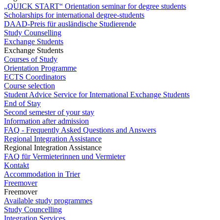
„QUICK START“ Orientation seminar for degree students
Scholarships for international degree-students
DAAD-Preis für ausländische Studierende
Study Counselling
Exchange Students
Exchange Students
Courses of Study
Orientation Programme
ECTS Coordinators
Course selection
Student Advice Service for International Exchange Students
End of Stay
Second semester of your stay
Information after admission
FAQ - Frequently Asked Questions and Answers
Regional Integration Assistance
Regional Integration Assistance
FAQ für Vermieterinnen und Vermieter
Kontakt
Accommodation in Trier
Freemover
Freemover
Available study programmes
Study Councelling
Integration Services