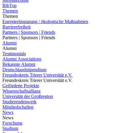
Mensaterrasse
BibTop
Themen
Themen
Energieeinsparung / ökologische Maßnahmen
Barrierefreiheit
Partners | Sponsors | Friends
Partners | Sponsors | Friends
Alumni
Alumni
Testimonials
Alumni Associations
Bekannte Alumni
Deutschlandstipendium
Freundeskreis Trierer Universität e.V.
Freundeskreis Trierer Universität e.V.
Geförderte Projekte
Wissenschaftsallianz
Universität der Großregion
Studierendenwerk
Mitgliedschaften
News
News
Forschung
Studium