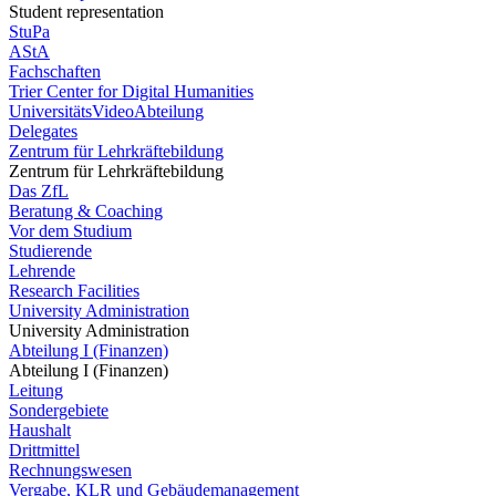
Student representation
StuPa
AStA
Fachschaften
Trier Center for Digital Humanities
UniversitätsVideoAbteilung
Delegates
Zentrum für Lehrkräftebildung
Zentrum für Lehrkräftebildung
Das ZfL
Beratung & Coaching
Vor dem Studium
Studierende
Lehrende
Research Facilities
University Administration
University Administration
Abteilung I (Finanzen)
Abteilung I (Finanzen)
Leitung
Sondergebiete
Haushalt
Drittmittel
Rechnungswesen
Vergabe, KLR und Gebäudemanagement