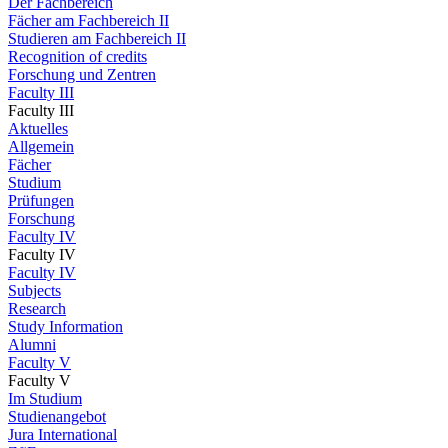
Der Fachbereich
Fächer am Fachbereich II
Studieren am Fachbereich II
Recognition of credits
Forschung und Zentren
Faculty III
Faculty III
Aktuelles
Allgemein
Fächer
Studium
Prüfungen
Forschung
Faculty IV
Faculty IV
Faculty IV
Subjects
Research
Study Information
Alumni
Faculty V
Faculty V
Im Studium
Studienangebot
Jura International