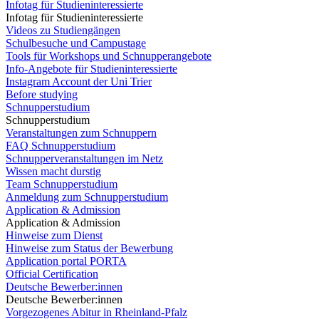
Infotag für Studieninteressierte
Infotag für Studieninteressierte
Videos zu Studiengängen
Schulbesuche und Campustage
Tools für Workshops und Schnupperangebote
Info-Angebote für Studieninteressierte
Instagram Account der Uni Trier
Before studying
Schnupperstudium
Schnupperstudium
Veranstaltungen zum Schnuppern
FAQ Schnupperstudium
Schnupperveranstaltungen im Netz
Wissen macht durstig
Team Schnupperstudium
Anmeldung zum Schnupperstudium
Application & Admission
Application & Admission
Hinweise zum Dienst
Hinweise zum Status der Bewerbung
Application portal PORTA
Official Certification
Deutsche Bewerber:innen
Deutsche Bewerber:innen
Vorgezogenes Abitur in Rheinland-Pfalz