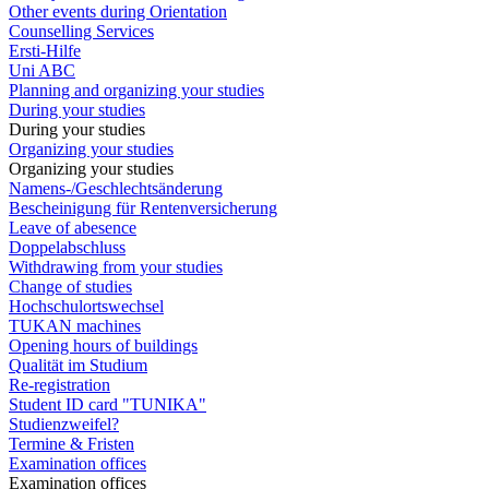
Other events during Orientation
Counselling Services
Ersti-Hilfe
Uni ABC
Planning and organizing your studies
During your studies
During your studies
Organizing your studies
Organizing your studies
Namens-/Geschlechtsänderung
Bescheinigung für Rentenversicherung
Leave of abesence
Doppelabschluss
Withdrawing from your studies
Change of studies
Hochschulortswechsel
TUKAN machines
Opening hours of buildings
Qualität im Studium
Re-registration
Student ID card "TUNIKA"
Studienzweifel?
Termine & Fristen
Examination offices
Examination offices