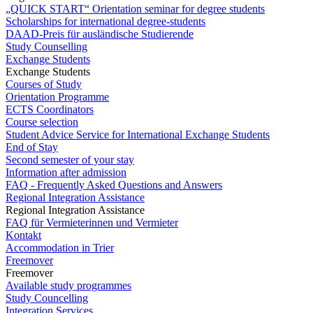
„QUICK START“ Orientation seminar for degree students
Scholarships for international degree-students
DAAD-Preis für ausländische Studierende
Study Counselling
Exchange Students
Exchange Students
Courses of Study
Orientation Programme
ECTS Coordinators
Course selection
Student Advice Service for International Exchange Students
End of Stay
Second semester of your stay
Information after admission
FAQ - Frequently Asked Questions and Answers
Regional Integration Assistance
Regional Integration Assistance
FAQ für Vermieterinnen und Vermieter
Kontakt
Accommodation in Trier
Freemover
Freemover
Available study programmes
Study Councelling
Integration Services