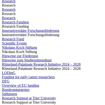
Research
Research
Research
Research
Research
Research Funding
Research Funding
Inneruniversitäre Forschungsförderung
Inneruniversitäre Forschungsförderung
Research Fund
Scientific Events
Nikolaus Koch Stiftung
Nikolaus Koch Stiftung
Hinweise zur Förderung
Hinweise zum Studienstipendium
Rhineland-Palatinate Research Initiative 2024 – 2028
Rhineland-Palatinate Research Initiative 2024 – 2028
LODinG
Funding for early career researchers
DFG
Overview of EU funding
Bundesministerien
Stiftungen
Research Support at Trier University
Research Support at Trier University