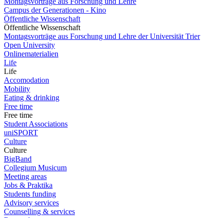
Montagsvorträge aus Forschung und Lehre
Campus der Generationen - Kino
Öffentliche Wissenschaft
Öffentliche Wissenschaft
Montagsvorträge aus Forschung und Lehre der Universität Trier
Open University
Onlinematerialien
Life
Life
Accomodation
Mobility
Eating & drinking
Free time
Free time
Student Associations
uniSPORT
Culture
Culture
BigBand
Collegium Musicum
Meeting areas
Jobs & Praktika
Students funding
Advisory services
Counselling & services