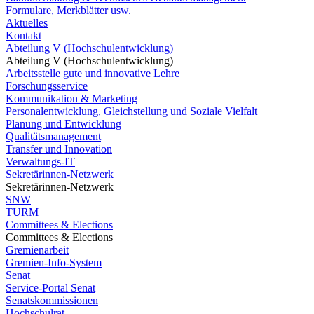
Formulare, Merkblätter usw.
Aktuelles
Kontakt
Abteilung V (Hochschulentwicklung)
Abteilung V (Hochschulentwicklung)
Arbeitsstelle gute und innovative Lehre
Forschungsservice
Kommunikation & Marketing
Personalentwicklung, Gleichstellung und Soziale Vielfalt
Planung und Entwicklung
Qualitätsmanagement
Transfer und Innovation
Verwaltungs-IT
Sekretärinnen-Netzwerk
Sekretärinnen-Netzwerk
SNW
TURM
Committees & Elections
Committees & Elections
Gremienarbeit
Gremien-Info-System
Senat
Service-Portal Senat
Senatskommissionen
Hochschulrat