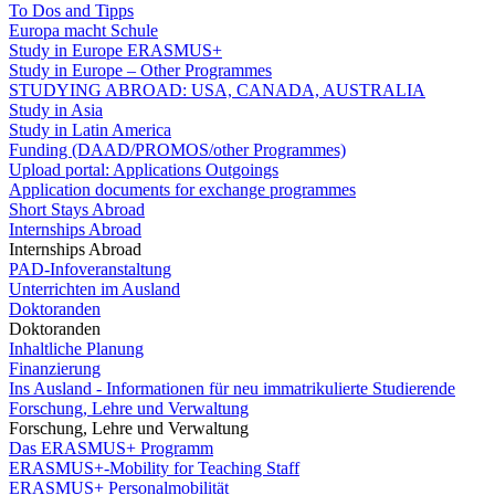
To Dos and Tipps
Europa macht Schule
Study in Europe ERASMUS+
Study in Europe – Other Programmes
STUDYING ABROAD: USA, CANADA, AUSTRALIA
Study in Asia
Study in Latin America
Funding (DAAD/PROMOS/other Programmes)
Upload portal: Applications Outgoings
Application documents for exchange programmes
Short Stays Abroad
Internships Abroad
Internships Abroad
PAD-Infoveranstaltung
Unterrichten im Ausland
Doktoranden
Doktoranden
Inhaltliche Planung
Finanzierung
Ins Ausland - Informationen für neu immatrikulierte Studierende
Forschung, Lehre und Verwaltung
Forschung, Lehre und Verwaltung
Das ERASMUS+ Programm
ERASMUS+-Mobility for Teaching Staff
ERASMUS+ Personalmobilität