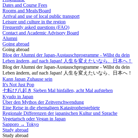
Dates and Course Fees
Rooms and Meals/Board
Arrival and use of local public transport
Leisure und culture in the region
Frequently asked questions (FAQ)
Contact and Academic Advisory Board
Alumni
Going abroad
Going abroad
Blog der Alumni der Japan-Austauschprogramme - Willst du dein
Leben ändern, auf nach Japan! 人生を変えたいなら、日本へ！
Blog der Alumni der Japan-Austauschprogramme - Willst du dein
Leben ändern, auf nach Japan! 人生を変えたいなら、日本へ！
Kann Japan Zuhause sein
It's Not Just Pop
七転び八起き Sieben Mal hinfallen, acht Mal aufstehen
Kyudo in Japan
Über den Mythos der Zeitverschwendung
Eine Reise in die ehemaligen Katastrophengebiete
Regionale Differenzen der japanischen Kultur und Sprache
Vegetarisch oder Vegan in Japan
Sapporo → Tokyo
Study abroad
Study abroad