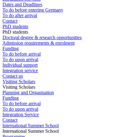
Dates and Deadlines
To do before entering Germany
To do after arrival
Contact
PhD students
PhD students
Doctoral degree & research opportunities
Admission requirements & enrolment
Funding
To do before arrival
To do upon arrival
Individual support
Integration service
Contact us
Visiting Scholars
Visiting Scholars
Planning and Organisation
Funding
To do before arrival
To do upon arrival
Integration Service
Contact
International Summer School
International Summer School
Programme