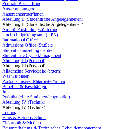
Zentrale Beschaffung
Ausschreibungen
Ansprechpartner/innen
Abteilung II (Studentische Angelegenheiten)
Abteilung II (Studentische Angelegenheiten)
Amt für Ausbildungsförderung
Hochschulprüfungsamt (HPA)
International Office
Admissions Office (StuSek)
Student Counselling Centre
Student Life Cycle Management
Abteilung III (Personal)
Abteilung III (Personal)
Allgemeine Serviceseite (extern)
Was wir bieten
Portraits unserer Mitarbeiter*innen
Benefits für Beschäftigte
Jobs
Praktika (ohne Studierendenpraktika)
Abteilung IV (Technik)
Abteilung IV (Technik)
Leitung
Haus & Betriebstechnik
Elektronik & Medien
Bauunterhaltung & Technisches Gebäudemanagement