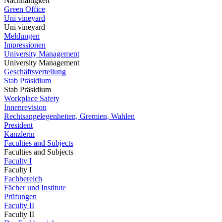
Nachhaltigkeit
Green Office
Uni vineyard
Uni vineyard
Meldungen
Impressionen
University Management
University Management
Geschäftsverteilung
Stab Präsidium
Stab Präsidium
Workplace Safety
Innenrevision
Rechtsangelegenheiten, Gremien, Wahlen
President
Kanzlerin
Faculties and Subjects
Faculties and Subjects
Faculty I
Faculty I
Fachbereich
Fächer und Institute
Prüfungen
Faculty II
Faculty II