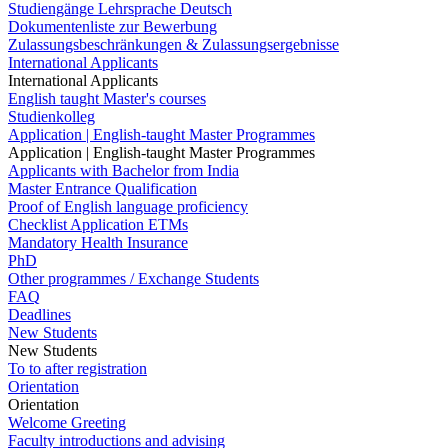
Studiengänge Lehrsprache Deutsch
Dokumentenliste zur Bewerbung
Zulassungsbeschränkungen & Zulassungsergebnisse
International Applicants
International Applicants
English taught Master's courses
Studienkolleg
Application | English-taught Master Programmes
Application | English-taught Master Programmes
Applicants with Bachelor from India
Master Entrance Qualification
Proof of English language proficiency
Checklist Application ETMs
Mandatory Health Insurance
PhD
Other programmes / Exchange Students
FAQ
Deadlines
New Students
New Students
To to after registration
Orientation
Orientation
Welcome Greeting
Faculty introductions and advising