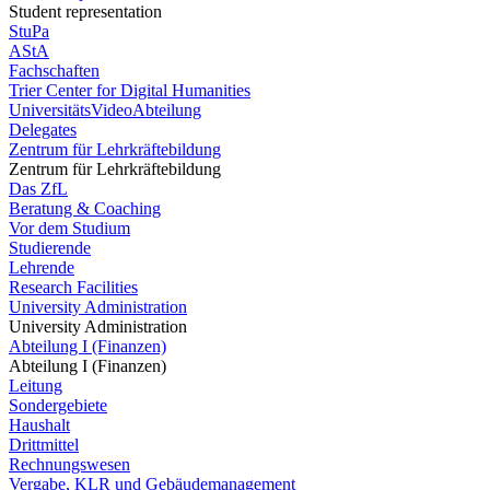
Student representation
StuPa
AStA
Fachschaften
Trier Center for Digital Humanities
UniversitätsVideoAbteilung
Delegates
Zentrum für Lehrkräftebildung
Zentrum für Lehrkräftebildung
Das ZfL
Beratung & Coaching
Vor dem Studium
Studierende
Lehrende
Research Facilities
University Administration
University Administration
Abteilung I (Finanzen)
Abteilung I (Finanzen)
Leitung
Sondergebiete
Haushalt
Drittmittel
Rechnungswesen
Vergabe, KLR und Gebäudemanagement