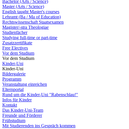
Bachelor (Arts / Science)
Master (Arts / Science)
English taught Master's courses
Lehramt (Ba / Ma of Education)
Rechtswissenschaft Staatsexamen
Magister/-stra Theologiae
Studienfächer
Studying full-time or part-time
Zusatzzertifikate
Free Electives
Vor dem Studium
Vor dem Studium
Kinder-Uni
Kinder-Uni
Bildergalerie
Programm
Veranstaltung einreichen
Elternportal
Rund um die Kinder-Uni "Rabenschlau!"
Infos für Kinder
Kontakt
Das Kinder-Uni-Team
Freunde und Förderer
Frühstudium
Mit Studierenden ins Gespräch kommen