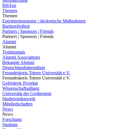
Mensaterrasse
BibTop
Themen
Themen
Energieeinsparung / ökologische Maßnahmen
Barrierefreiheit
Partners | Sponsors | Friends
Partners | Sponsors | Friends
Alumni
Alumni
Testimonials
Alumni Associations
Bekannte Alumni
Deutschlandstipendium
Freundeskreis Trierer Universität e.V.
Freundeskreis Trierer Universität e.V.
Geförderte Projekte
Wissenschaftsallianz
Universität der Großregion
Studierendenwerk
Mitgliedschaften
News
News
Forschung
Studium