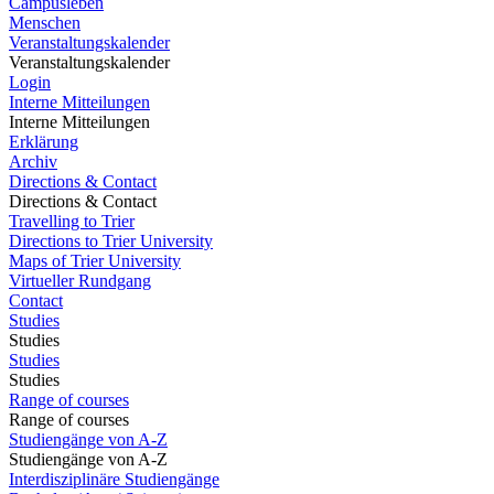
Campusleben
Menschen
Veranstaltungskalender
Veranstaltungskalender
Login
Interne Mitteilungen
Interne Mitteilungen
Erklärung
Archiv
Directions & Contact
Directions & Contact
Travelling to Trier
Directions to Trier University
Maps of Trier University
Virtueller Rundgang
Contact
Studies
Studies
Studies
Studies
Range of courses
Range of courses
Studiengänge von A-Z
Studiengänge von A-Z
Interdisziplinäre Studiengänge