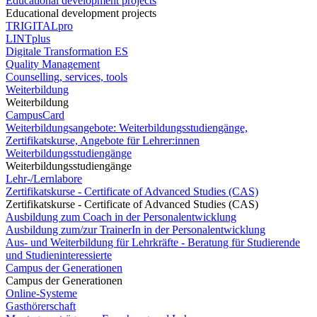
Educational development projects
Educational development projects
TRIGITALpro
LINTplus
Digitale Transformation ES
Quality Management
Counselling, services, tools
Weiterbildung
Weiterbildung
CampusCard
Weiterbildungsangebote: Weiterbildungsstudiengänge,
Zertifikatskurse, Angebote für Lehrer:innen
Weiterbildungsstudiengänge
Weiterbildungsstudiengänge
Lehr-/Lernlabore
Zertifikatskurse - Certificate of Advanced Studies (CAS)
Zertifikatskurse - Certificate of Advanced Studies (CAS)
Ausbildung zum Coach in der Personalentwicklung
Ausbildung zum/zur TrainerIn in der Personalentwicklung
Aus- und Weiterbildung für Lehrkräfte - Beratung für Studierende
und Studieninteressierte
Campus der Generationen
Campus der Generationen
Online-Systeme
Gasthörerschaft