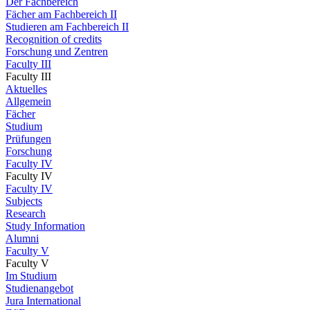
Der Fachbereich
Fächer am Fachbereich II
Studieren am Fachbereich II
Recognition of credits
Forschung und Zentren
Faculty III
Faculty III
Aktuelles
Allgemein
Fächer
Studium
Prüfungen
Forschung
Faculty IV
Faculty IV
Faculty IV
Subjects
Research
Study Information
Alumni
Faculty V
Faculty V
Im Studium
Studienangebot
Jura International