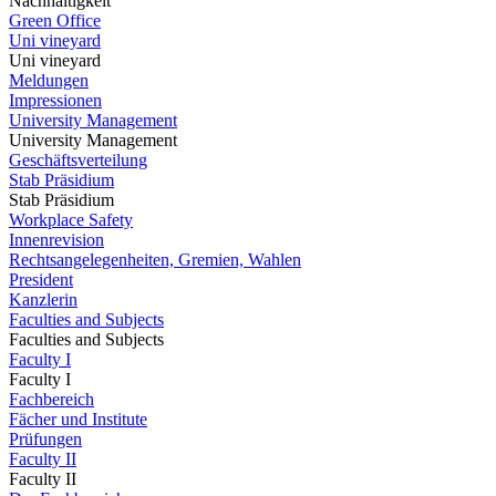
Nachhaltigkeit
Green Office
Uni vineyard
Uni vineyard
Meldungen
Impressionen
University Management
University Management
Geschäftsverteilung
Stab Präsidium
Stab Präsidium
Workplace Safety
Innenrevision
Rechtsangelegenheiten, Gremien, Wahlen
President
Kanzlerin
Faculties and Subjects
Faculties and Subjects
Faculty I
Faculty I
Fachbereich
Fächer und Institute
Prüfungen
Faculty II
Faculty II