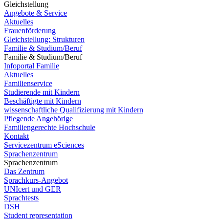
Gleichstellung
Angebote & Service
Aktuelles
Frauenförderung
Gleichstellung: Strukturen
Familie & Studium/Beruf
Familie & Studium/Beruf
Infoportal Familie
Aktuelles
Familienservice
Studierende mit Kindern
Beschäftigte mit Kindern
wissenschaftliche Qualifizierung mit Kindern
Pflegende Angehörige
Familiengerechte Hochschule
Kontakt
Servicezentrum eSciences
Sprachenzentrum
Sprachenzentrum
Das Zentrum
Sprachkurs-Angebot
UNIcert und GER
Sprachtests
DSH
Student representation