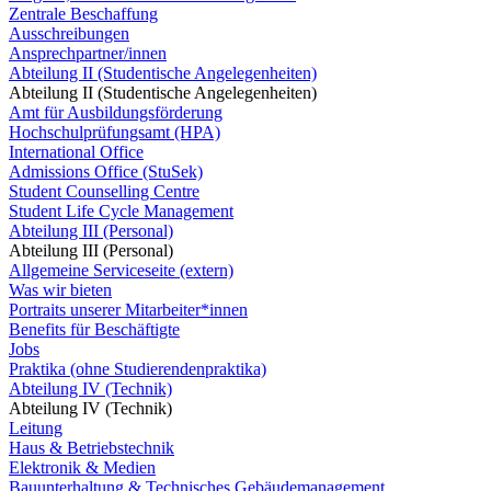
Zentrale Beschaffung
Ausschreibungen
Ansprechpartner/innen
Abteilung II (Studentische Angelegenheiten)
Abteilung II (Studentische Angelegenheiten)
Amt für Ausbildungsförderung
Hochschulprüfungsamt (HPA)
International Office
Admissions Office (StuSek)
Student Counselling Centre
Student Life Cycle Management
Abteilung III (Personal)
Abteilung III (Personal)
Allgemeine Serviceseite (extern)
Was wir bieten
Portraits unserer Mitarbeiter*innen
Benefits für Beschäftigte
Jobs
Praktika (ohne Studierendenpraktika)
Abteilung IV (Technik)
Abteilung IV (Technik)
Leitung
Haus & Betriebstechnik
Elektronik & Medien
Bauunterhaltung & Technisches Gebäudemanagement