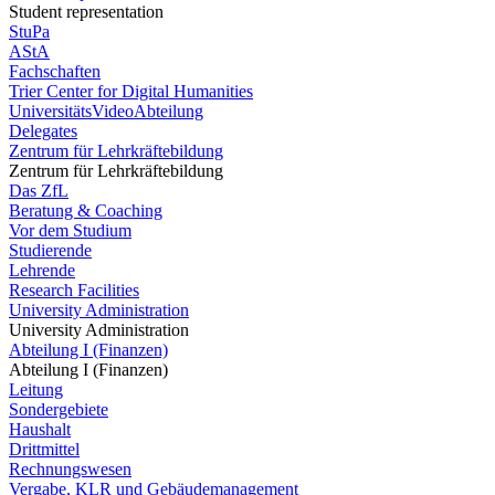
Student representation
StuPa
AStA
Fachschaften
Trier Center for Digital Humanities
UniversitätsVideoAbteilung
Delegates
Zentrum für Lehrkräftebildung
Zentrum für Lehrkräftebildung
Das ZfL
Beratung & Coaching
Vor dem Studium
Studierende
Lehrende
Research Facilities
University Administration
University Administration
Abteilung I (Finanzen)
Abteilung I (Finanzen)
Leitung
Sondergebiete
Haushalt
Drittmittel
Rechnungswesen
Vergabe, KLR und Gebäudemanagement