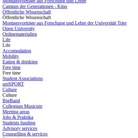
Montagsvorträge aus Forschung und Lehre
Campus der Generationen - Kino
Öffentliche Wissenschaft
Öffentliche Wissenschaft
Montagsvorträge aus Forschung und Lehre der Universität Trier
Open University
Onlinematerialien
Life
Life
Accomodation
Mobility
Eating & drinking
Free time
Free time
Student Associations
uniSPORT
Culture
Culture
BigBand
Collegium Musicum
Meeting areas
Jobs & Praktika
Students funding
Advisory services
Counselling & services