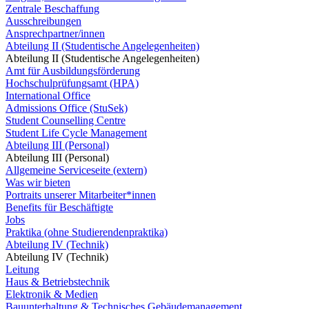
Zentrale Beschaffung
Ausschreibungen
Ansprechpartner/innen
Abteilung II (Studentische Angelegenheiten)
Abteilung II (Studentische Angelegenheiten)
Amt für Ausbildungsförderung
Hochschulprüfungsamt (HPA)
International Office
Admissions Office (StuSek)
Student Counselling Centre
Student Life Cycle Management
Abteilung III (Personal)
Abteilung III (Personal)
Allgemeine Serviceseite (extern)
Was wir bieten
Portraits unserer Mitarbeiter*innen
Benefits für Beschäftigte
Jobs
Praktika (ohne Studierendenpraktika)
Abteilung IV (Technik)
Abteilung IV (Technik)
Leitung
Haus & Betriebstechnik
Elektronik & Medien
Bauunterhaltung & Technisches Gebäudemanagement