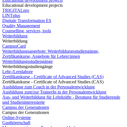
Educational development projects
Educational development projects
TRIGITALpro
LINTplus
Digitale Transformation ES
Quality Management
Counselling, services, tools
Weiterbildung
Weiterbildung
CampusCard
Weiterbildungsangebote: Weiterbildungsstudiengänge,
Zertifikatskurse, Angebote für Lehrer:innen
Weiterbildungsstudiengänge
Weiterbildungsstudiengänge
Lehr-/Lernlabore
Zertifikatskurse - Certificate of Advanced Studies (CAS)
Zertifikatskurse - Certificate of Advanced Studies (CAS)
Ausbildung zum Coach in der Personalentwicklung
Ausbildung zum/zur TrainerIn in der Personalentwicklung
Aus- und Weiterbildung für Lehrkräfte - Beratung für Studierende
und Studieninteressierte
Campus der Generationen
Campus der Generationen
Online-Systeme
Gasthörerschaft