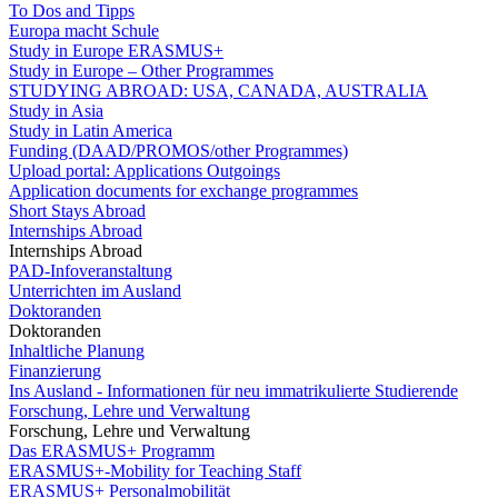
To Dos and Tipps
Europa macht Schule
Study in Europe ERASMUS+
Study in Europe – Other Programmes
STUDYING ABROAD: USA, CANADA, AUSTRALIA
Study in Asia
Study in Latin America
Funding (DAAD/PROMOS/other Programmes)
Upload portal: Applications Outgoings
Application documents for exchange programmes
Short Stays Abroad
Internships Abroad
Internships Abroad
PAD-Infoveranstaltung
Unterrichten im Ausland
Doktoranden
Doktoranden
Inhaltliche Planung
Finanzierung
Ins Ausland - Informationen für neu immatrikulierte Studierende
Forschung, Lehre und Verwaltung
Forschung, Lehre und Verwaltung
Das ERASMUS+ Programm
ERASMUS+-Mobility for Teaching Staff
ERASMUS+ Personalmobilität