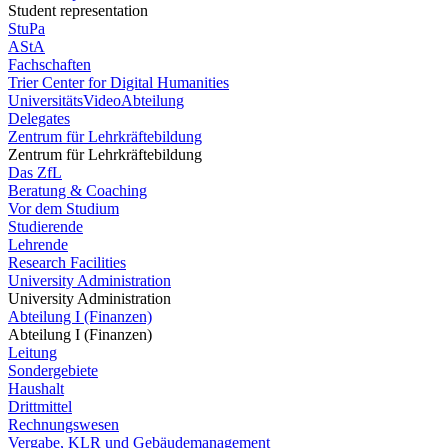
Student representation
StuPa
AStA
Fachschaften
Trier Center for Digital Humanities
UniversitätsVideoAbteilung
Delegates
Zentrum für Lehrkräftebildung
Zentrum für Lehrkräftebildung
Das ZfL
Beratung & Coaching
Vor dem Studium
Studierende
Lehrende
Research Facilities
University Administration
University Administration
Abteilung I (Finanzen)
Abteilung I (Finanzen)
Leitung
Sondergebiete
Haushalt
Drittmittel
Rechnungswesen
Vergabe, KLR und Gebäudemanagement