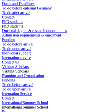
Dates and Deadlines
To do before entering Germany
To do after arrival
Contact
PhD students
PhD students
Doctoral degree & research opportunities
Admission requirements & enrolment
Funding
To do before arrival
To do upon arrival
Individual support
Integration service
Contact us
Visiting Scholars
Visiting Scholars
Planning and Organisation
Funding
To do before arrival
To do upon arrival
Integration Service
Contact
International Summer School
International Summer School
Programme