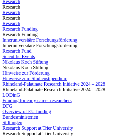
Research
Research
Research
Research
Research
Research Funding
Research Funding
Inneruniversitäre Forschungsförderung
Inneruniversitäre Forschungsförderung
Research Fund
Scientific Events
Nikolaus Koch Stiftung
Nikolaus Koch Stiftung
Hinweise zur Förderung
Hinweise zum Studienstipendium
Rhineland-Palatinate Research Initiative 2024 – 2028
Rhineland-Palatinate Research Initiative 2024 – 2028
LODinG
Funding for early career researchers
DFG
Overview of EU funding
Bundesministerien
Stiftungen
Research Support at Trier University
Research Support at Trier University