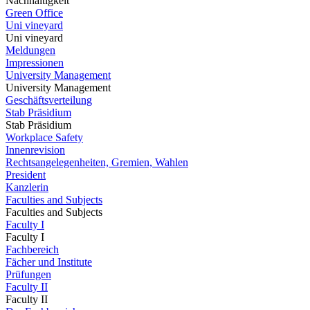
Nachhaltigkeit
Green Office
Uni vineyard
Uni vineyard
Meldungen
Impressionen
University Management
University Management
Geschäftsverteilung
Stab Präsidium
Stab Präsidium
Workplace Safety
Innenrevision
Rechtsangelegenheiten, Gremien, Wahlen
President
Kanzlerin
Faculties and Subjects
Faculties and Subjects
Faculty I
Faculty I
Fachbereich
Fächer und Institute
Prüfungen
Faculty II
Faculty II