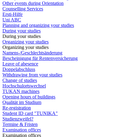
Other events during Orientation
Counselling Services
Ersti-Hilfe
Uni ABC
Planning and organizing your studies
During your studies
During your studies
Organizing your studies
Organizing your studies
Namens-/Geschlechtsänderung
Bescheinigung für Rentenversicherung
Leave of abesence
Doppelabschluss
Withdrawing from your studies
Change of studies
Hochschulortswechsel
TUKAN machines
Opening hours of buildings
Qualität im Studium
Re-registration
Student ID card "TUNIKA"
Studienzweifel?
Termine & Fristen
Examination offices
Examination offices