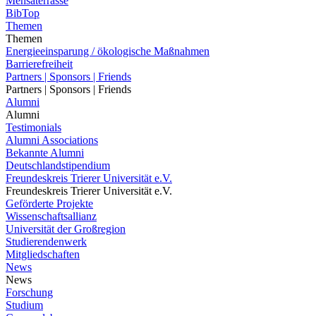
Mensaterrasse
BibTop
Themen
Themen
Energieeinsparung / ökologische Maßnahmen
Barrierefreiheit
Partners | Sponsors | Friends
Partners | Sponsors | Friends
Alumni
Alumni
Testimonials
Alumni Associations
Bekannte Alumni
Deutschlandstipendium
Freundeskreis Trierer Universität e.V.
Freundeskreis Trierer Universität e.V.
Geförderte Projekte
Wissenschaftsallianz
Universität der Großregion
Studierendenwerk
Mitgliedschaften
News
News
Forschung
Studium