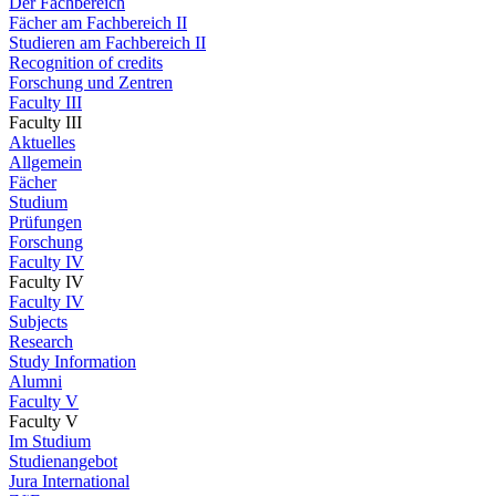
Der Fachbereich
Fächer am Fachbereich II
Studieren am Fachbereich II
Recognition of credits
Forschung und Zentren
Faculty III
Faculty III
Aktuelles
Allgemein
Fächer
Studium
Prüfungen
Forschung
Faculty IV
Faculty IV
Faculty IV
Subjects
Research
Study Information
Alumni
Faculty V
Faculty V
Im Studium
Studienangebot
Jura International