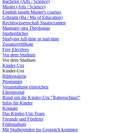
Bachelor (Arts / Science)
Master (Arts / Science)
English taught Master's courses
Lehramt (Ba / Ma of Education)
Rechtswissenschaft Staatsexamen
Magister/-stra Theologiae
Studienfächer
Studying full-time or part-time
Zusatzzertifikate
Free Electives
Vor dem Studium
Vor dem Studium
Kinder-Uni
Kinder-Uni
Bildergalerie
Programm
Veranstaltung einreichen
Elternportal
Rund um die Kinder-Uni "Rabenschlau!"
Infos für Kinder
Kontakt
Das Kinder-Uni-Team
Freunde und Förderer
Frühstudium
Mit Studierenden ins Gespräch kommen