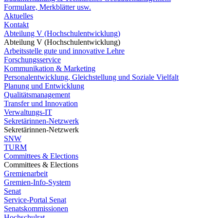
Formulare, Merkblätter usw.
Aktuelles
Kontakt
Abteilung V (Hochschulentwicklung)
Abteilung V (Hochschulentwicklung)
Arbeitsstelle gute und innovative Lehre
Forschungsservice
Kommunikation & Marketing
Personalentwicklung, Gleichstellung und Soziale Vielfalt
Planung und Entwicklung
Qualitätsmanagement
Transfer und Innovation
Verwaltungs-IT
Sekretärinnen-Netzwerk
Sekretärinnen-Netzwerk
SNW
TURM
Committees & Elections
Committees & Elections
Gremienarbeit
Gremien-Info-System
Senat
Service-Portal Senat
Senatskommissionen
Hochschulrat