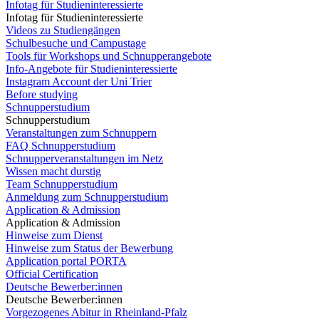
Infotag für Studieninteressierte
Infotag für Studieninteressierte
Videos zu Studiengängen
Schulbesuche und Campustage
Tools für Workshops und Schnupperangebote
Info-Angebote für Studieninteressierte
Instagram Account der Uni Trier
Before studying
Schnupperstudium
Schnupperstudium
Veranstaltungen zum Schnuppern
FAQ Schnupperstudium
Schnupperveranstaltungen im Netz
Wissen macht durstig
Team Schnupperstudium
Anmeldung zum Schnupperstudium
Application & Admission
Application & Admission
Hinweise zum Dienst
Hinweise zum Status der Bewerbung
Application portal PORTA
Official Certification
Deutsche Bewerber:innen
Deutsche Bewerber:innen
Vorgezogenes Abitur in Rheinland-Pfalz