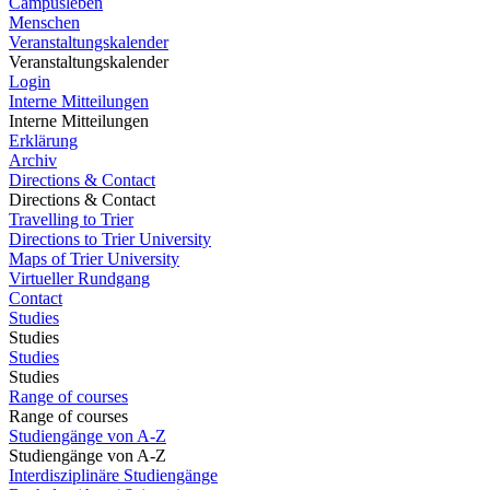
Campusleben
Menschen
Veranstaltungskalender
Veranstaltungskalender
Login
Interne Mitteilungen
Interne Mitteilungen
Erklärung
Archiv
Directions & Contact
Directions & Contact
Travelling to Trier
Directions to Trier University
Maps of Trier University
Virtueller Rundgang
Contact
Studies
Studies
Studies
Studies
Range of courses
Range of courses
Studiengänge von A-Z
Studiengänge von A-Z
Interdisziplinäre Studiengänge