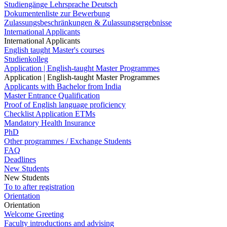
Studiengänge Lehrsprache Deutsch
Dokumentenliste zur Bewerbung
Zulassungsbeschränkungen & Zulassungsergebnisse
International Applicants
International Applicants
English taught Master's courses
Studienkolleg
Application | English-taught Master Programmes
Application | English-taught Master Programmes
Applicants with Bachelor from India
Master Entrance Qualification
Proof of English language proficiency
Checklist Application ETMs
Mandatory Health Insurance
PhD
Other programmes / Exchange Students
FAQ
Deadlines
New Students
New Students
To to after registration
Orientation
Orientation
Welcome Greeting
Faculty introductions and advising