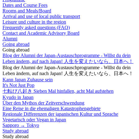
Dates and Course Fees
Rooms and Meals/Board
Arrival and use of local public transport
Leisure und culture in the region
Frequently asked questions (FAQ)
Contact and Academic Advisory Board
Alumni
Going abroad
Going abroad
Blog der Alumni der Japan-Austauschprogramme - Willst du dein
Leben ändern, auf nach Japan! 人生を変えたいなら、日本へ！
Blog der Alumni der Japan-Austauschprogramme - Willst du dein
Leben ändern, auf nach Japan! 人生を変えたいなら、日本へ！
Kann Japan Zuhause sein
It's Not Just Pop
七転び八起き Sieben Mal hinfallen, acht Mal aufstehen
Kyudo in Japan
Über den Mythos der Zeitverschwendung
Eine Reise in die ehemaligen Katastrophengebiete
Regionale Differenzen der japanischen Kultur und Sprache
Vegetarisch oder Vegan in Japan
Sapporo → Tokyo
Study abroad
Study abroad