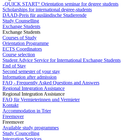
„QUICK START“ Orientation seminar for degree students
Scholarships for international degree-students
DAAD-Preis für ausländische Studierende
Study Counselling
Exchange Students
Exchange Students
Courses of Study
Orientation Programme
ECTS Coordinators
Course selection
Student Advice Service for International Exchange Students
End of Stay
Second semester of your stay
Information after admission
FAQ - Frequently Asked Questions and Answers
Regional Integration Assistance
Regional Integration Assistance
FAQ für Vermieterinnen und Vermieter
Kontakt
Accommodation in Trier
Freemover
Freemover
Available study programmes
Study Councelling
Integration Services