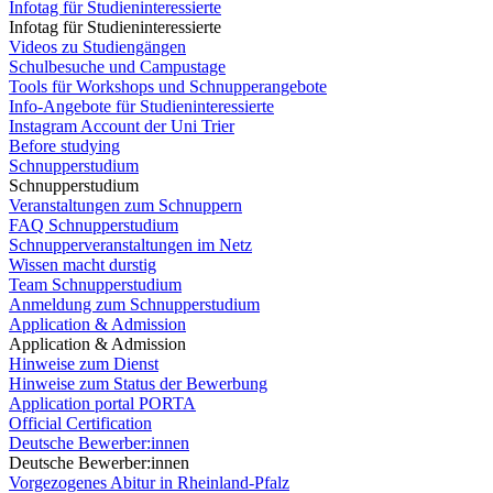
Infotag für Studieninteressierte
Infotag für Studieninteressierte
Videos zu Studiengängen
Schulbesuche und Campustage
Tools für Workshops und Schnupperangebote
Info-Angebote für Studieninteressierte
Instagram Account der Uni Trier
Before studying
Schnupperstudium
Schnupperstudium
Veranstaltungen zum Schnuppern
FAQ Schnupperstudium
Schnupperveranstaltungen im Netz
Wissen macht durstig
Team Schnupperstudium
Anmeldung zum Schnupperstudium
Application & Admission
Application & Admission
Hinweise zum Dienst
Hinweise zum Status der Bewerbung
Application portal PORTA
Official Certification
Deutsche Bewerber:innen
Deutsche Bewerber:innen
Vorgezogenes Abitur in Rheinland-Pfalz