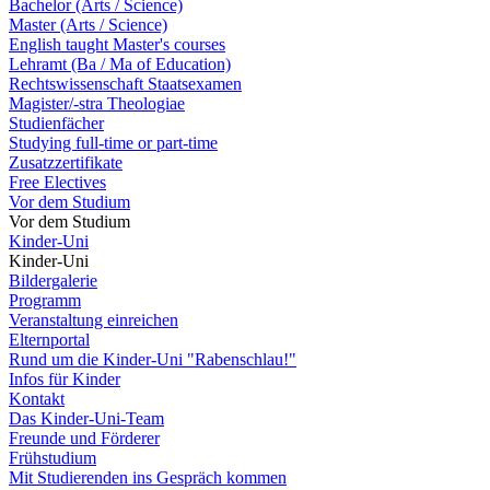
Bachelor (Arts / Science)
Master (Arts / Science)
English taught Master's courses
Lehramt (Ba / Ma of Education)
Rechtswissenschaft Staatsexamen
Magister/-stra Theologiae
Studienfächer
Studying full-time or part-time
Zusatzzertifikate
Free Electives
Vor dem Studium
Vor dem Studium
Kinder-Uni
Kinder-Uni
Bildergalerie
Programm
Veranstaltung einreichen
Elternportal
Rund um die Kinder-Uni "Rabenschlau!"
Infos für Kinder
Kontakt
Das Kinder-Uni-Team
Freunde und Förderer
Frühstudium
Mit Studierenden ins Gespräch kommen