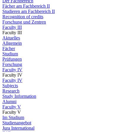
Der Fachbereich
Fächer am Fachbereich II
Studieren am Fachbereich II
Recognition of credits
Forschung und Zentren
Faculty III
Faculty III
Aktuelles
Allgemein
Fächer
Studium
Prüfungen
Forschung
Faculty IV
Faculty IV
Faculty IV
Subjects
Research
Study Information
Alumni
Faculty V
Faculty V
Im Studium
Studienangebot
Jura International