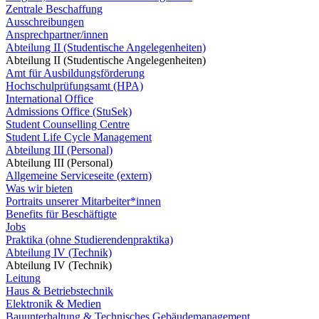
Zentrale Beschaffung
Ausschreibungen
Ansprechpartner/innen
Abteilung II (Studentische Angelegenheiten)
Abteilung II (Studentische Angelegenheiten)
Amt für Ausbildungsförderung
Hochschulprüfungsamt (HPA)
International Office
Admissions Office (StuSek)
Student Counselling Centre
Student Life Cycle Management
Abteilung III (Personal)
Abteilung III (Personal)
Allgemeine Serviceseite (extern)
Was wir bieten
Portraits unserer Mitarbeiter*innen
Benefits für Beschäftigte
Jobs
Praktika (ohne Studierendenpraktika)
Abteilung IV (Technik)
Abteilung IV (Technik)
Leitung
Haus & Betriebstechnik
Elektronik & Medien
Bauunterhaltung & Technisches Gebäudemanagement