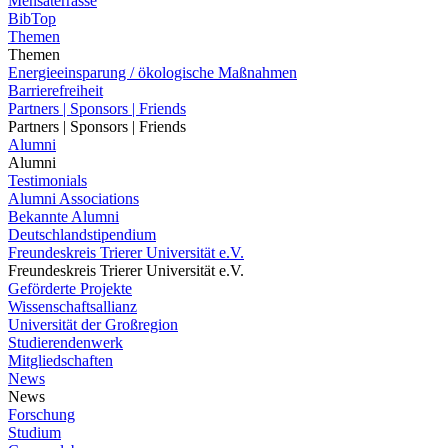
Mensaterrasse
BibTop
Themen
Themen
Energieeinsparung / ökologische Maßnahmen
Barrierefreiheit
Partners | Sponsors | Friends
Partners | Sponsors | Friends
Alumni
Alumni
Testimonials
Alumni Associations
Bekannte Alumni
Deutschlandstipendium
Freundeskreis Trierer Universität e.V.
Freundeskreis Trierer Universität e.V.
Geförderte Projekte
Wissenschaftsallianz
Universität der Großregion
Studierendenwerk
Mitgliedschaften
News
News
Forschung
Studium