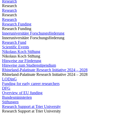
Research
Research
Research
Research
Research
Research Funding
Research Funding
Inneruniversitäre Forschungsförderung
Inneruniversitäre Forschungsförderung
Research Fund
Scientific Events
Nikolaus Koch Stiftung
Nikolaus Koch Stiftung
Hinweise zur Förderung
Hinweise zum Studienstipendium
Rhineland-Palatinate Research Initiative 2024 – 2028
Rhineland-Palatinate Research Initiative 2024 – 2028
LODinG
Funding for early career researchers
DFG
Overview of EU funding
Bundesministerien
Stiftungen
Research Support at Trier University
Research Support at Trier University