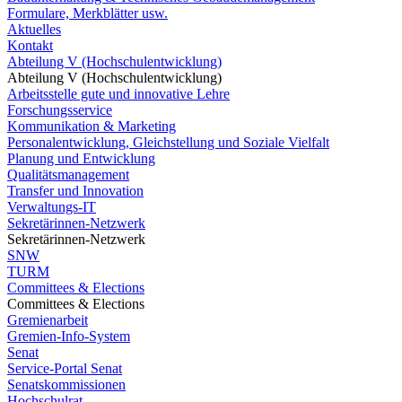
Formulare, Merkblätter usw.
Aktuelles
Kontakt
Abteilung V (Hochschulentwicklung)
Abteilung V (Hochschulentwicklung)
Arbeitsstelle gute und innovative Lehre
Forschungsservice
Kommunikation & Marketing
Personalentwicklung, Gleichstellung und Soziale Vielfalt
Planung und Entwicklung
Qualitätsmanagement
Transfer und Innovation
Verwaltungs-IT
Sekretärinnen-Netzwerk
Sekretärinnen-Netzwerk
SNW
TURM
Committees & Elections
Committees & Elections
Gremienarbeit
Gremien-Info-System
Senat
Service-Portal Senat
Senatskommissionen
Hochschulrat