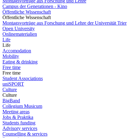
Montagsvorträge aus Forschung und Lehre
Campus der Generationen - Kino
Öffentliche Wissenschaft
Öffentliche Wissenschaft
Montagsvorträge aus Forschung und Lehre der Universität Trier
Open University
Onlinematerialien
Life
Life
Accomodation
Mobility
Eating & drinking
Free time
Free time
Student Associations
uniSPORT
Culture
Culture
BigBand
Collegium Musicum
Meeting areas
Jobs & Praktika
Students funding
Advisory services
Counselling & services