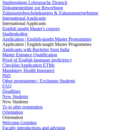
Studiengänge Lehrsprache Deutsch
Dokumentenliste zur Bewerbung
Zulassungsbeschränkungen & Zulassungsergebnisse
International Applicants
International Applicants
English taught Master's courses
Studienkolleg
Application | English-taught Master Programmes
Application | English-taught Master Programmes
Applicants with Bachelor from India
Master Entrance Qualification
Proof of English language proficiency
Checklist Application ETMs
Mandatory Health Insurance
PhD
Other programmes / Exchange Students
FAQ
Deadlines
New Students
New Students
To to after registration
Orientation
Orientation
Welcome Greeting
Faculty introductions and advising