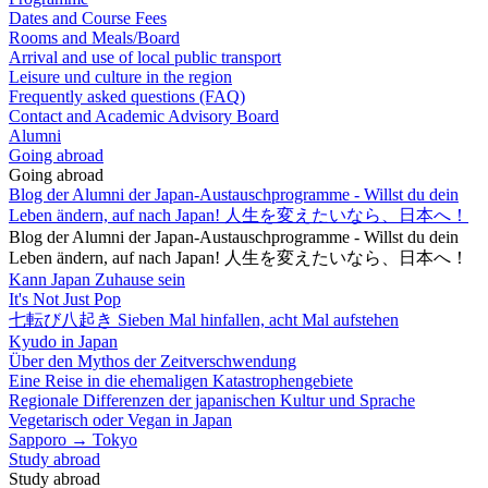
Dates and Course Fees
Rooms and Meals/Board
Arrival and use of local public transport
Leisure und culture in the region
Frequently asked questions (FAQ)
Contact and Academic Advisory Board
Alumni
Going abroad
Going abroad
Blog der Alumni der Japan-Austauschprogramme - Willst du dein
Leben ändern, auf nach Japan! 人生を変えたいなら、日本へ！
Blog der Alumni der Japan-Austauschprogramme - Willst du dein
Leben ändern, auf nach Japan! 人生を変えたいなら、日本へ！
Kann Japan Zuhause sein
It's Not Just Pop
七転び八起き Sieben Mal hinfallen, acht Mal aufstehen
Kyudo in Japan
Über den Mythos der Zeitverschwendung
Eine Reise in die ehemaligen Katastrophengebiete
Regionale Differenzen der japanischen Kultur und Sprache
Vegetarisch oder Vegan in Japan
Sapporo → Tokyo
Study abroad
Study abroad