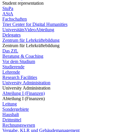
Student representation
StuPa
AStA
Fachschaften
Trier Center for Digital Humanities
UniversitätsVideoAbteilung
Delegates
Zentrum für Lehrkräftebildung
Zentrum für Lehrkräftebildung
Das ZfL
Beratung & Coaching
Vor dem Studium
Studierende
Lehrende
Research Facilities
University Administration
University Administration
Abteilung I (Finanzen)
Abteilung I (Finanzen)
Leitung
Sondergebiete
Haushalt
Drittmittel
Rechnungswesen
Vergabe, KLR und Gebäudemanagement