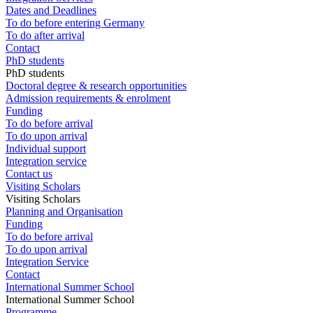
Dates and Deadlines
To do before entering Germany
To do after arrival
Contact
PhD students
PhD students
Doctoral degree & research opportunities
Admission requirements & enrolment
Funding
To do before arrival
To do upon arrival
Individual support
Integration service
Contact us
Visiting Scholars
Visiting Scholars
Planning and Organisation
Funding
To do before arrival
To do upon arrival
Integration Service
Contact
International Summer School
International Summer School
Programme