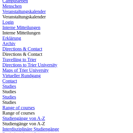
Campusleben
Menschen
Veranstaltungskalender
Veranstaltungskalender
Login
Interne Mitteilungen
Interne Mitteilungen
Erklärung
Archiv
Directions & Contact
Directions & Contact
Travelling to Trier
Directions to Trier University
Maps of Trier University
Virtueller Rundgang
Contact
Studies
Studies
Studies
Studies
Range of courses
Range of courses
Studiengänge von A-Z
Studiengänge von A-Z
Interdisziplinäre Studiengänge