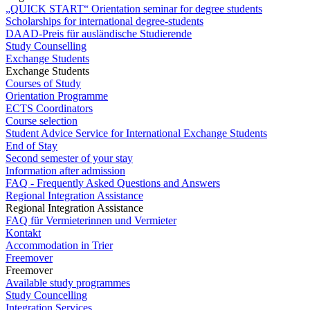
„QUICK START“ Orientation seminar for degree students
Scholarships for international degree-students
DAAD-Preis für ausländische Studierende
Study Counselling
Exchange Students
Exchange Students
Courses of Study
Orientation Programme
ECTS Coordinators
Course selection
Student Advice Service for International Exchange Students
End of Stay
Second semester of your stay
Information after admission
FAQ - Frequently Asked Questions and Answers
Regional Integration Assistance
Regional Integration Assistance
FAQ für Vermieterinnen und Vermieter
Kontakt
Accommodation in Trier
Freemover
Freemover
Available study programmes
Study Councelling
Integration Services