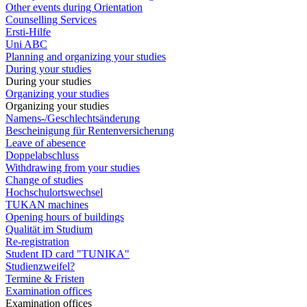
Other events during Orientation
Counselling Services
Ersti-Hilfe
Uni ABC
Planning and organizing your studies
During your studies
During your studies
Organizing your studies
Organizing your studies
Namens-/Geschlechtsänderung
Bescheinigung für Rentenversicherung
Leave of abesence
Doppelabschluss
Withdrawing from your studies
Change of studies
Hochschulortswechsel
TUKAN machines
Opening hours of buildings
Qualität im Studium
Re-registration
Student ID card "TUNIKA"
Studienzweifel?
Termine & Fristen
Examination offices
Examination offices