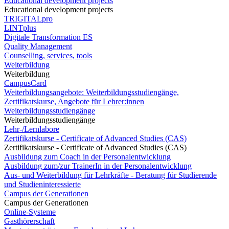
Educational development projects
Educational development projects
TRIGITALpro
LINTplus
Digitale Transformation ES
Quality Management
Counselling, services, tools
Weiterbildung
Weiterbildung
CampusCard
Weiterbildungsangebote: Weiterbildungsstudiengänge,
Zertifikatskurse, Angebote für Lehrer:innen
Weiterbildungsstudiengänge
Weiterbildungsstudiengänge
Lehr-/Lernlabore
Zertifikatskurse - Certificate of Advanced Studies (CAS)
Zertifikatskurse - Certificate of Advanced Studies (CAS)
Ausbildung zum Coach in der Personalentwicklung
Ausbildung zum/zur TrainerIn in der Personalentwicklung
Aus- und Weiterbildung für Lehrkräfte - Beratung für Studierende
und Studieninteressierte
Campus der Generationen
Campus der Generationen
Online-Systeme
Gasthörerschaft