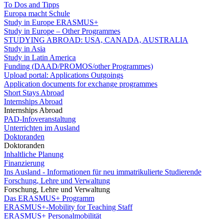
To Dos and Tipps
Europa macht Schule
Study in Europe ERASMUS+
Study in Europe – Other Programmes
STUDYING ABROAD: USA, CANADA, AUSTRALIA
Study in Asia
Study in Latin America
Funding (DAAD/PROMOS/other Programmes)
Upload portal: Applications Outgoings
Application documents for exchange programmes
Short Stays Abroad
Internships Abroad
Internships Abroad
PAD-Infoveranstaltung
Unterrichten im Ausland
Doktoranden
Doktoranden
Inhaltliche Planung
Finanzierung
Ins Ausland - Informationen für neu immatrikulierte Studierende
Forschung, Lehre und Verwaltung
Forschung, Lehre und Verwaltung
Das ERASMUS+ Programm
ERASMUS+-Mobility for Teaching Staff
ERASMUS+ Personalmobilität