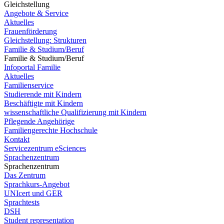
Gleichstellung
Angebote & Service
Aktuelles
Frauenförderung
Gleichstellung: Strukturen
Familie & Studium/Beruf
Familie & Studium/Beruf
Infoportal Familie
Aktuelles
Familienservice
Studierende mit Kindern
Beschäftigte mit Kindern
wissenschaftliche Qualifizierung mit Kindern
Pflegende Angehörige
Familiengerechte Hochschule
Kontakt
Servicezentrum eSciences
Sprachenzentrum
Sprachenzentrum
Das Zentrum
Sprachkurs-Angebot
UNIcert und GER
Sprachtests
DSH
Student representation