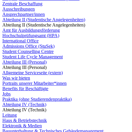
Zentrale Beschaffung
Ausschreibungen
Ansprechpartner/innen
Abteilung II (Studentische Angelegenheiten)
Abteilung II (Studentische Angelegenheiten)
Amt für Ausbildungsförderung
Hochschulprüfungsamt (HPA)
International Office
Admissions Office (StuSek)
Student Counselling Centre
Student Life Cycle Management
Abteilung III (Personal)
Abteilung III (Personal)
Allgemeine Serviceseite (extern)
Was wir bieten
Portraits unserer Mitarbeiter*innen
Benefits für Beschäftigte
Jobs
Praktika (ohne Studierendenpraktika)
Abteilung IV (Technik)
Abteilung IV (Technik)
Leitung
Haus & Betriebstechnik
Elektronik & Medien
Bauunterhaltung & Technisches Gebäudemanagement