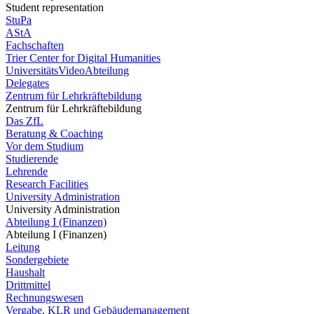
Student representation
StuPa
AStA
Fachschaften
Trier Center for Digital Humanities
UniversitätsVideoAbteilung
Delegates
Zentrum für Lehrkräftebildung
Zentrum für Lehrkräftebildung
Das ZfL
Beratung & Coaching
Vor dem Studium
Studierende
Lehrende
Research Facilities
University Administration
University Administration
Abteilung I (Finanzen)
Abteilung I (Finanzen)
Leitung
Sondergebiete
Haushalt
Drittmittel
Rechnungswesen
Vergabe, KLR und Gebäudemanagement