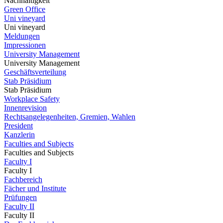
Nachhaltigkeit
Green Office
Uni vineyard
Uni vineyard
Meldungen
Impressionen
University Management
University Management
Geschäftsverteilung
Stab Präsidium
Stab Präsidium
Workplace Safety
Innenrevision
Rechtsangelegenheiten, Gremien, Wahlen
President
Kanzlerin
Faculties and Subjects
Faculties and Subjects
Faculty I
Faculty I
Fachbereich
Fächer und Institute
Prüfungen
Faculty II
Faculty II