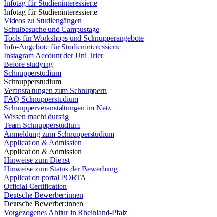
Infotag für Studieninteressierte
Infotag für Studieninteressierte
Videos zu Studiengängen
Schulbesuche und Campustage
Tools für Workshops und Schnupperangebote
Info-Angebote für Studieninteressierte
Instagram Account der Uni Trier
Before studying
Schnupperstudium
Schnupperstudium
Veranstaltungen zum Schnuppern
FAQ Schnupperstudium
Schnupperveranstaltungen im Netz
Wissen macht durstig
Team Schnupperstudium
Anmeldung zum Schnupperstudium
Application & Admission
Application & Admission
Hinweise zum Dienst
Hinweise zum Status der Bewerbung
Application portal PORTA
Official Certification
Deutsche Bewerber:innen
Deutsche Bewerber:innen
Vorgezogenes Abitur in Rheinland-Pfalz