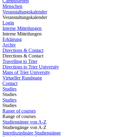
Campusleben
Menschen
Veranstaltungskalender
Veranstaltungskalender
Login
Interne Mitteilungen
Interne Mitteilungen
Erklärung
Archiv
Directions & Contact
Directions & Contact
Travelling to Trier
Directions to Trier University
Maps of Trier University
Virtueller Rundgang
Contact
Studies
Studies
Studies
Studies
Range of courses
Range of courses
Studiengänge von A-Z
Studiengänge von A-Z
Interdisziplinäre Studiengänge