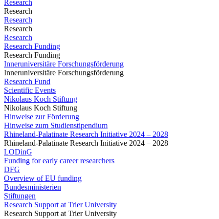
Research
Research
Research
Research
Research
Research Funding
Research Funding
Inneruniversitäre Forschungsförderung
Inneruniversitäre Forschungsförderung
Research Fund
Scientific Events
Nikolaus Koch Stiftung
Nikolaus Koch Stiftung
Hinweise zur Förderung
Hinweise zum Studienstipendium
Rhineland-Palatinate Research Initiative 2024 – 2028
Rhineland-Palatinate Research Initiative 2024 – 2028
LODinG
Funding for early career researchers
DFG
Overview of EU funding
Bundesministerien
Stiftungen
Research Support at Trier University
Research Support at Trier University