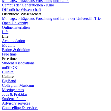
Montagsvorträge aus Forschung und Lehre
Campus der Generationen - Kino
Öffentliche Wissenschaft
Öffentliche Wissenschaft
Montagsvorträge aus Forschung und Lehre der Universität Trier
Open University
Onlinematerialien
Life
Life
Accomodation
Mobility
Eating & drinking
Free time
Free time
Student Associations
uniSPORT
Culture
Culture
BigBand
Collegium Musicum
Meeting areas
Jobs & Praktika
Students funding
Advisory services
Counselling & services