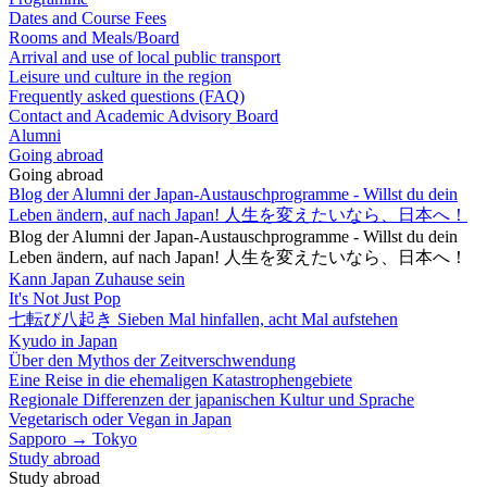
Dates and Course Fees
Rooms and Meals/Board
Arrival and use of local public transport
Leisure und culture in the region
Frequently asked questions (FAQ)
Contact and Academic Advisory Board
Alumni
Going abroad
Going abroad
Blog der Alumni der Japan-Austauschprogramme - Willst du dein
Leben ändern, auf nach Japan! 人生を変えたいなら、日本へ！
Blog der Alumni der Japan-Austauschprogramme - Willst du dein
Leben ändern, auf nach Japan! 人生を変えたいなら、日本へ！
Kann Japan Zuhause sein
It's Not Just Pop
七転び八起き Sieben Mal hinfallen, acht Mal aufstehen
Kyudo in Japan
Über den Mythos der Zeitverschwendung
Eine Reise in die ehemaligen Katastrophengebiete
Regionale Differenzen der japanischen Kultur und Sprache
Vegetarisch oder Vegan in Japan
Sapporo → Tokyo
Study abroad
Study abroad