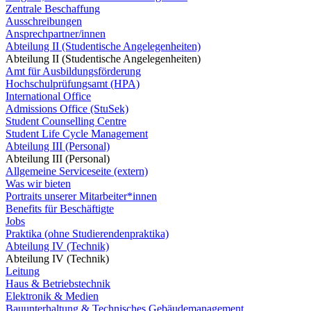
Zentrale Beschaffung
Ausschreibungen
Ansprechpartner/innen
Abteilung II (Studentische Angelegenheiten)
Abteilung II (Studentische Angelegenheiten)
Amt für Ausbildungsförderung
Hochschulprüfungsamt (HPA)
International Office
Admissions Office (StuSek)
Student Counselling Centre
Student Life Cycle Management
Abteilung III (Personal)
Abteilung III (Personal)
Allgemeine Serviceseite (extern)
Was wir bieten
Portraits unserer Mitarbeiter*innen
Benefits für Beschäftigte
Jobs
Praktika (ohne Studierendenpraktika)
Abteilung IV (Technik)
Abteilung IV (Technik)
Leitung
Haus & Betriebstechnik
Elektronik & Medien
Bauunterhaltung & Technisches Gebäudemanagement