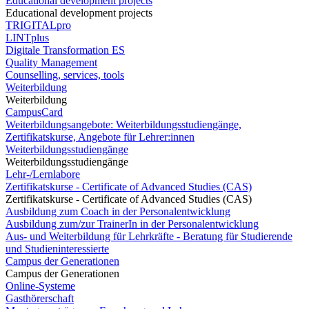
Educational development projects
Educational development projects
TRIGITALpro
LINTplus
Digitale Transformation ES
Quality Management
Counselling, services, tools
Weiterbildung
Weiterbildung
CampusCard
Weiterbildungsangebote: Weiterbildungsstudiengänge,
Zertifikatskurse, Angebote für Lehrer:innen
Weiterbildungsstudiengänge
Weiterbildungsstudiengänge
Lehr-/Lernlabore
Zertifikatskurse - Certificate of Advanced Studies (CAS)
Zertifikatskurse - Certificate of Advanced Studies (CAS)
Ausbildung zum Coach in der Personalentwicklung
Ausbildung zum/zur TrainerIn in der Personalentwicklung
Aus- und Weiterbildung für Lehrkräfte - Beratung für Studierende
und Studieninteressierte
Campus der Generationen
Campus der Generationen
Online-Systeme
Gasthörerschaft