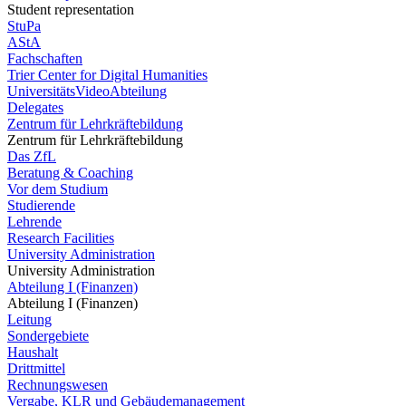
Student representation
StuPa
AStA
Fachschaften
Trier Center for Digital Humanities
UniversitätsVideoAbteilung
Delegates
Zentrum für Lehrkräftebildung
Zentrum für Lehrkräftebildung
Das ZfL
Beratung & Coaching
Vor dem Studium
Studierende
Lehrende
Research Facilities
University Administration
University Administration
Abteilung I (Finanzen)
Abteilung I (Finanzen)
Leitung
Sondergebiete
Haushalt
Drittmittel
Rechnungswesen
Vergabe, KLR und Gebäudemanagement