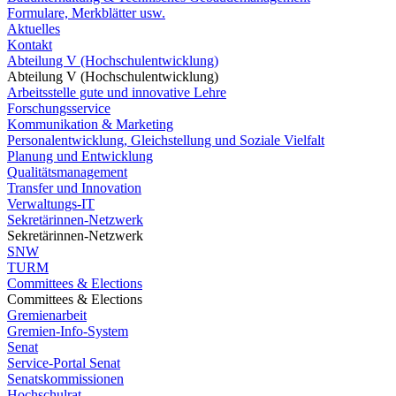
Formulare, Merkblätter usw.
Aktuelles
Kontakt
Abteilung V (Hochschulentwicklung)
Abteilung V (Hochschulentwicklung)
Arbeitsstelle gute und innovative Lehre
Forschungsservice
Kommunikation & Marketing
Personalentwicklung, Gleichstellung und Soziale Vielfalt
Planung und Entwicklung
Qualitätsmanagement
Transfer und Innovation
Verwaltungs-IT
Sekretärinnen-Netzwerk
Sekretärinnen-Netzwerk
SNW
TURM
Committees & Elections
Committees & Elections
Gremienarbeit
Gremien-Info-System
Senat
Service-Portal Senat
Senatskommissionen
Hochschulrat