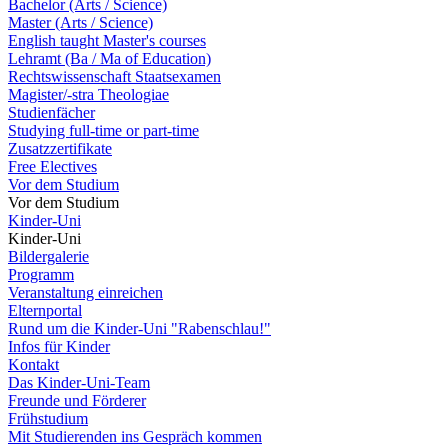
Bachelor (Arts / Science)
Master (Arts / Science)
English taught Master's courses
Lehramt (Ba / Ma of Education)
Rechtswissenschaft Staatsexamen
Magister/-stra Theologiae
Studienfächer
Studying full-time or part-time
Zusatzzertifikate
Free Electives
Vor dem Studium
Vor dem Studium
Kinder-Uni
Kinder-Uni
Bildergalerie
Programm
Veranstaltung einreichen
Elternportal
Rund um die Kinder-Uni "Rabenschlau!"
Infos für Kinder
Kontakt
Das Kinder-Uni-Team
Freunde und Förderer
Frühstudium
Mit Studierenden ins Gespräch kommen