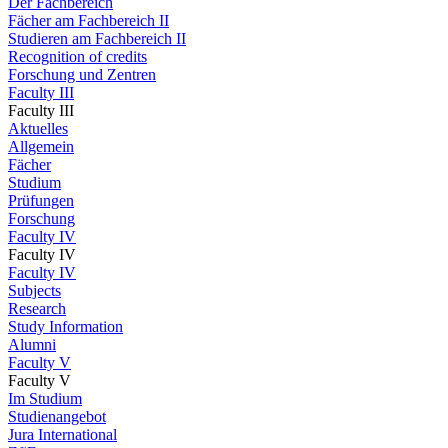
Der Fachbereich
Fächer am Fachbereich II
Studieren am Fachbereich II
Recognition of credits
Forschung und Zentren
Faculty III
Faculty III
Aktuelles
Allgemein
Fächer
Studium
Prüfungen
Forschung
Faculty IV
Faculty IV
Faculty IV
Subjects
Research
Study Information
Alumni
Faculty V
Faculty V
Im Studium
Studienangebot
Jura International