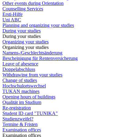
Other events during Orientation
Counselling Services
Ersti-Hilfe
Uni ABC
Planning and organizing your studies
During your studies
During your studies
Organizing your studies
Organizing your studies
Namens-/Geschlechtsänderung
Bescheinigung für Rentenversicherung
Leave of abesence
Doppelabschluss
Withdrawing from your studies
Change of studies
Hochschulortswechsel
TUKAN machines
Opening hours of buildings
Qualität im Studium
Re-registration
Student ID card "TUNIKA"
Studienzweifel?
Termine & Fristen
Examination offices
Examination offices