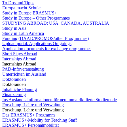
To Dos and Tipps
Europa macht Schule
Study in Europe ERASMUS+
Study in Europe – Other Programmes
STUDYING ABROAD: USA, CANADA, AUSTRALIA
Study in Asia
Study in Latin America
Funding (DAAD/PROMOS/other Programmes)
Upload portal: Applications Outgoings
Application documents for exchange programmes
Short Stays Abroad
Internships Abroad
Internships Abroad
PAD-Infoveranstaltung
Unterrichten im Ausland
Doktoranden
Doktoranden
Inhaltliche Planung
Finanzierung
Ins Ausland - Informationen für neu immatrikulierte Studierende
Forschung, Lehre und Verwaltung
Forschung, Lehre und Verwaltung
Das ERASMUS+ Programm
ERASMUS+-Mobility for Teaching Staff
ERASMUS+ Personalmobilität