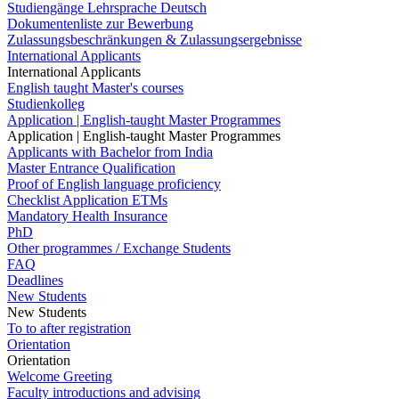
Studiengänge Lehrsprache Deutsch
Dokumentenliste zur Bewerbung
Zulassungsbeschränkungen & Zulassungsergebnisse
International Applicants
International Applicants
English taught Master's courses
Studienkolleg
Application | English-taught Master Programmes
Application | English-taught Master Programmes
Applicants with Bachelor from India
Master Entrance Qualification
Proof of English language proficiency
Checklist Application ETMs
Mandatory Health Insurance
PhD
Other programmes / Exchange Students
FAQ
Deadlines
New Students
New Students
To to after registration
Orientation
Orientation
Welcome Greeting
Faculty introductions and advising