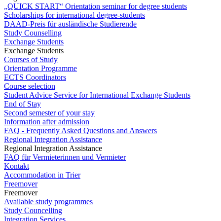
„QUICK START“ Orientation seminar for degree students
Scholarships for international degree-students
DAAD-Preis für ausländische Studierende
Study Counselling
Exchange Students
Exchange Students
Courses of Study
Orientation Programme
ECTS Coordinators
Course selection
Student Advice Service for International Exchange Students
End of Stay
Second semester of your stay
Information after admission
FAQ - Frequently Asked Questions and Answers
Regional Integration Assistance
Regional Integration Assistance
FAQ für Vermieterinnen und Vermieter
Kontakt
Accommodation in Trier
Freemover
Freemover
Available study programmes
Study Councelling
Integration Services