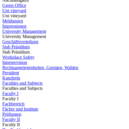
Nachhaltigkeit
Green Office
Uni vineyard
Uni vineyard
Meldungen
Impressionen
University Management
University Management
Geschäftsverteilung
Stab Präsidium
Stab Präsidium
Workplace Safety
Innenrevision
Rechtsangelegenheiten, Gremien, Wahlen
President
Kanzlerin
Faculties and Subjects
Faculties and Subjects
Faculty I
Faculty I
Fachbereich
Fächer und Institute
Prüfungen
Faculty II
Faculty II