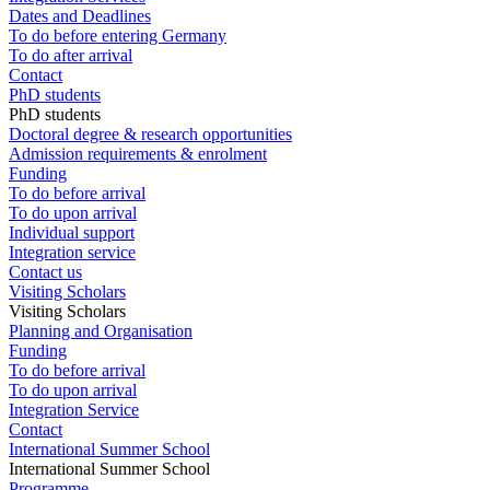
Dates and Deadlines
To do before entering Germany
To do after arrival
Contact
PhD students
PhD students
Doctoral degree & research opportunities
Admission requirements & enrolment
Funding
To do before arrival
To do upon arrival
Individual support
Integration service
Contact us
Visiting Scholars
Visiting Scholars
Planning and Organisation
Funding
To do before arrival
To do upon arrival
Integration Service
Contact
International Summer School
International Summer School
Programme