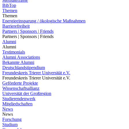
Mensaterrasse
BibTop
Themen
Themen
Energieeinsparung / ökologische Maßnahmen
Barrierefreiheit
Partners | Sponsors | Friends
Partners | Sponsors | Friends
Alumni
Alumni
Testimonials
Alumni Associations
Bekannte Alumni
Deutschlandstipendium
Freundeskreis Trierer Universität e.V.
Freundeskreis Trierer Universität e.V.
Geförderte Projekte
Wissenschaftsallianz
Universität der Großregion
Studierendenwerk
Mitgliedschaften
News
News
Forschung
Studium