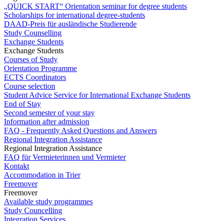
„QUICK START“ Orientation seminar for degree students
Scholarships for international degree-students
DAAD-Preis für ausländische Studierende
Study Counselling
Exchange Students
Exchange Students
Courses of Study
Orientation Programme
ECTS Coordinators
Course selection
Student Advice Service for International Exchange Students
End of Stay
Second semester of your stay
Information after admission
FAQ - Frequently Asked Questions and Answers
Regional Integration Assistance
Regional Integration Assistance
FAQ für Vermieterinnen und Vermieter
Kontakt
Accommodation in Trier
Freemover
Freemover
Available study programmes
Study Councelling
Integration Services