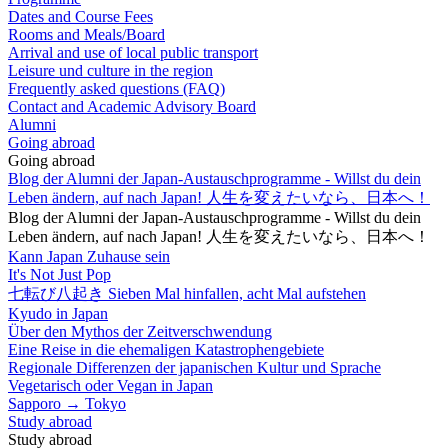
Dates and Course Fees
Rooms and Meals/Board
Arrival and use of local public transport
Leisure und culture in the region
Frequently asked questions (FAQ)
Contact and Academic Advisory Board
Alumni
Going abroad
Going abroad
Blog der Alumni der Japan-Austauschprogramme - Willst du dein
Leben ändern, auf nach Japan! 人生を変えたいなら、日本へ！
Blog der Alumni der Japan-Austauschprogramme - Willst du dein
Leben ändern, auf nach Japan! 人生を変えたいなら、日本へ！
Kann Japan Zuhause sein
It's Not Just Pop
七転び八起き Sieben Mal hinfallen, acht Mal aufstehen
Kyudo in Japan
Über den Mythos der Zeitverschwendung
Eine Reise in die ehemaligen Katastrophengebiete
Regionale Differenzen der japanischen Kultur und Sprache
Vegetarisch oder Vegan in Japan
Sapporo → Tokyo
Study abroad
Study abroad