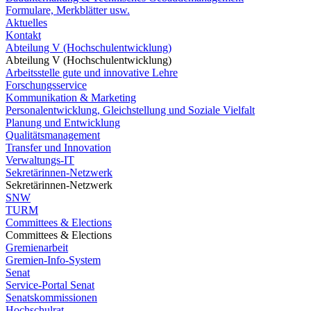
Formulare, Merkblätter usw.
Aktuelles
Kontakt
Abteilung V (Hochschulentwicklung)
Abteilung V (Hochschulentwicklung)
Arbeitsstelle gute und innovative Lehre
Forschungsservice
Kommunikation & Marketing
Personalentwicklung, Gleichstellung und Soziale Vielfalt
Planung und Entwicklung
Qualitätsmanagement
Transfer und Innovation
Verwaltungs-IT
Sekretärinnen-Netzwerk
Sekretärinnen-Netzwerk
SNW
TURM
Committees & Elections
Committees & Elections
Gremienarbeit
Gremien-Info-System
Senat
Service-Portal Senat
Senatskommissionen
Hochschulrat