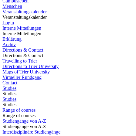
Campusleben
Menschen
Veranstaltungskalender
Veranstaltungskalender
Login
Interne Mitteilungen
Interne Mitteilungen
Erklärung
Archiv
Directions & Contact
Directions & Contact
Travelling to Trier
Directions to Trier University
Maps of Trier University
Virtueller Rundgang
Contact
Studies
Studies
Studies
Studies
Range of courses
Range of courses
Studiengänge von A-Z
Studiengänge von A-Z
Interdisziplinäre Studiengänge