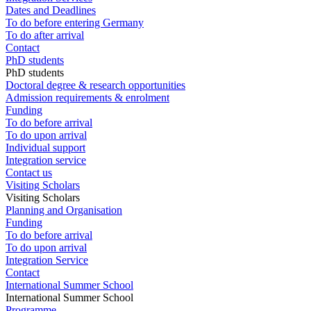
Dates and Deadlines
To do before entering Germany
To do after arrival
Contact
PhD students
PhD students
Doctoral degree & research opportunities
Admission requirements & enrolment
Funding
To do before arrival
To do upon arrival
Individual support
Integration service
Contact us
Visiting Scholars
Visiting Scholars
Planning and Organisation
Funding
To do before arrival
To do upon arrival
Integration Service
Contact
International Summer School
International Summer School
Programme