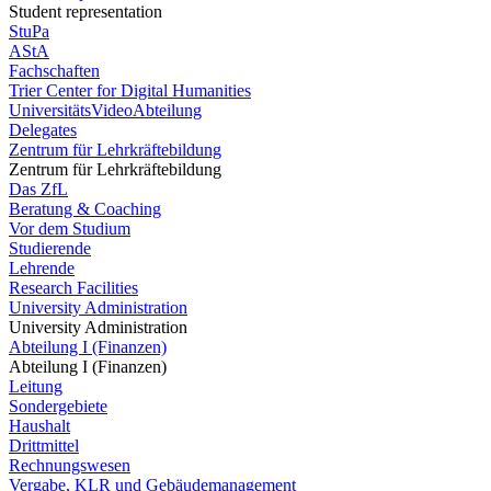
Student representation
StuPa
AStA
Fachschaften
Trier Center for Digital Humanities
UniversitätsVideoAbteilung
Delegates
Zentrum für Lehrkräftebildung
Zentrum für Lehrkräftebildung
Das ZfL
Beratung & Coaching
Vor dem Studium
Studierende
Lehrende
Research Facilities
University Administration
University Administration
Abteilung I (Finanzen)
Abteilung I (Finanzen)
Leitung
Sondergebiete
Haushalt
Drittmittel
Rechnungswesen
Vergabe, KLR und Gebäudemanagement