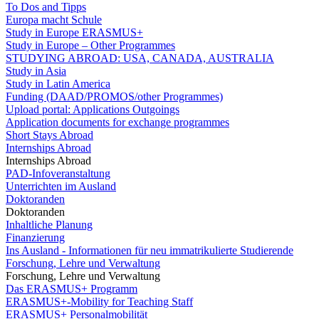
To Dos and Tipps
Europa macht Schule
Study in Europe ERASMUS+
Study in Europe – Other Programmes
STUDYING ABROAD: USA, CANADA, AUSTRALIA
Study in Asia
Study in Latin America
Funding (DAAD/PROMOS/other Programmes)
Upload portal: Applications Outgoings
Application documents for exchange programmes
Short Stays Abroad
Internships Abroad
Internships Abroad
PAD-Infoveranstaltung
Unterrichten im Ausland
Doktoranden
Doktoranden
Inhaltliche Planung
Finanzierung
Ins Ausland - Informationen für neu immatrikulierte Studierende
Forschung, Lehre und Verwaltung
Forschung, Lehre und Verwaltung
Das ERASMUS+ Programm
ERASMUS+-Mobility for Teaching Staff
ERASMUS+ Personalmobilität