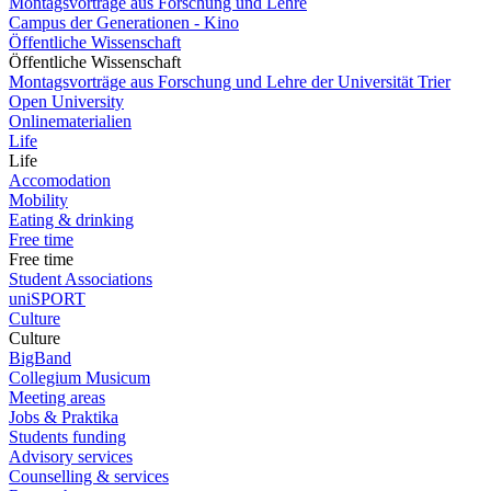
Montagsvorträge aus Forschung und Lehre
Campus der Generationen - Kino
Öffentliche Wissenschaft
Öffentliche Wissenschaft
Montagsvorträge aus Forschung und Lehre der Universität Trier
Open University
Onlinematerialien
Life
Life
Accomodation
Mobility
Eating & drinking
Free time
Free time
Student Associations
uniSPORT
Culture
Culture
BigBand
Collegium Musicum
Meeting areas
Jobs & Praktika
Students funding
Advisory services
Counselling & services