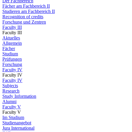
Der Fachbereich
Fächer am Fachbereich II
Studieren am Fachbereich II
Recognition of credits
Forschung und Zentren
Faculty III
Faculty III
Aktuelles
Allgemein
Fächer
Studium
Prüfungen
Forschung
Faculty IV
Faculty IV
Faculty IV
Subjects
Research
Study Information
Alumni
Faculty V
Faculty V
Im Studium
Studienangebot
Jura International