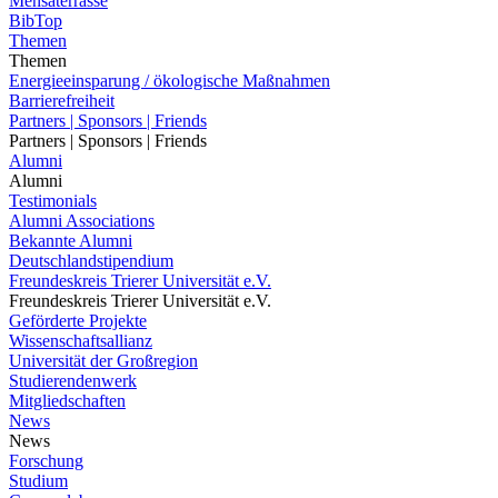
Mensaterrasse
BibTop
Themen
Themen
Energieeinsparung / ökologische Maßnahmen
Barrierefreiheit
Partners | Sponsors | Friends
Partners | Sponsors | Friends
Alumni
Alumni
Testimonials
Alumni Associations
Bekannte Alumni
Deutschlandstipendium
Freundeskreis Trierer Universität e.V.
Freundeskreis Trierer Universität e.V.
Geförderte Projekte
Wissenschaftsallianz
Universität der Großregion
Studierendenwerk
Mitgliedschaften
News
News
Forschung
Studium