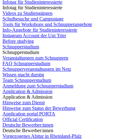
Infotag für Studieninteressierte
Infotag für Studieninteressierte
Videos zu Studiengängen
Schulbesuche und Campustage
Tools für Workshops und Schnupperangebote
Info-Angebote für Studieninteressierte
Instagram Account der Uni Trier
Before studying
Schnupperstudium
Schnupperstudium
Veranstaltungen zum Schnuppern
FAQ Schnupperstudium
Schnupperveranstaltungen im Netz
Wissen macht durstig
Team Schnupperstudium
Anmeldung zum Schnupperstudium
Application & Admission
Application & Admission
Hinweise zum Dienst
Hinweise zum Status der Bewerbung
Application portal PORTA
Official Certification
Deutsche Bewerber:innen
Deutsche Bewerber:innen
Vorgezogenes Abitur in Rheinland-Pfalz