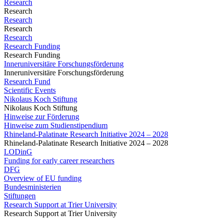
Research
Research
Research
Research
Research
Research Funding
Research Funding
Inneruniversitäre Forschungsförderung
Inneruniversitäre Forschungsförderung
Research Fund
Scientific Events
Nikolaus Koch Stiftung
Nikolaus Koch Stiftung
Hinweise zur Förderung
Hinweise zum Studienstipendium
Rhineland-Palatinate Research Initiative 2024 – 2028
Rhineland-Palatinate Research Initiative 2024 – 2028
LODinG
Funding for early career researchers
DFG
Overview of EU funding
Bundesministerien
Stiftungen
Research Support at Trier University
Research Support at Trier University