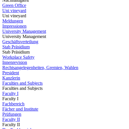
Nachhaltigkeit
Green Office
Uni vineyard
Uni vineyard
Meldungen
Impressionen
University Management
University Management
Geschäftsverteilung
Stab Präsidium
Stab Präsidium
Workplace Safety
Innenrevision
Rechtsangelegenheiten, Gremien, Wahlen
President
Kanzlerin
Faculties and Subjects
Faculties and Subjects
Faculty I
Faculty I
Fachbereich
Fächer und Institute
Prüfungen
Faculty II
Faculty II