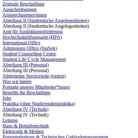
Zentrale Beschaffung
Ausschreibungen
Ansprechpartner/innen
Abteilung II (Studentische Angelegenheiten)
Abteilung II (Studentische Angelegenheiten)
Amt für Ausbildungsförderung
Hochschulprüfungsamt (HPA)
International Office
Admissions Office (StuSek)
Student Counselling Centre
Student Life Cycle Management
Abteilung III (Personal)
Abteilung III (Personal)
Allgemeine Serviceseite (extern)
Was wir bieten
Portraits unserer Mitarbeiter*innen
Benefits für Beschäftigte
Jobs
Praktika (ohne Studierendenpraktika)
Abteilung IV (Technik)
Abteilung IV (Technik)
Leitung
Haus & Betriebstechnik
Elektronik & Medien
Bauunterhaltung & Technisches Gebäudemanagement