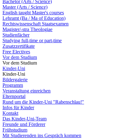
Bachelor (Arts / Science)
Master (Arts / Science)
English taught Master's courses
Lehramt (Ba / Ma of Education)
Rechtswissenschaft Staatsexamen
Magister/-stra Theologiae
Studienfächer
Studying full-time or part-time
Zusatzzertifikate
Free Electives
Vor dem Studium
Vor dem Studium
Kinder-Uni
Kinder-Uni
Bildergalerie
Programm
Veranstaltung einreichen
Elternportal
Rund um die Kinder-Uni "Rabenschlau!"
Infos für Kinder
Kontakt
Das Kinder-Uni-Team
Freunde und Förderer
Frühstudium
Mit Studierenden ins Gespräch kommen