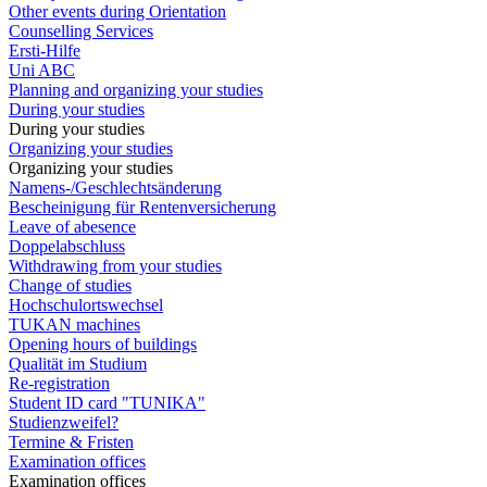
Other events during Orientation
Counselling Services
Ersti-Hilfe
Uni ABC
Planning and organizing your studies
During your studies
During your studies
Organizing your studies
Organizing your studies
Namens-/Geschlechtsänderung
Bescheinigung für Rentenversicherung
Leave of abesence
Doppelabschluss
Withdrawing from your studies
Change of studies
Hochschulortswechsel
TUKAN machines
Opening hours of buildings
Qualität im Studium
Re-registration
Student ID card "TUNIKA"
Studienzweifel?
Termine & Fristen
Examination offices
Examination offices