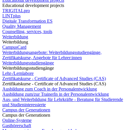
Educational development projects
Educational development projects
TRIGITALpro
LINTplus
Digitale Transformation ES
Quality Management
Counselling, services, tools
Weiterbildung
Weiterbildung
CampusCard
Weiterbildungsangebote: Weiterbildungsstudiengänge,
Zertifikatskurse, Angebote für Lehrer:innen
Weiterbildungsstudiengänge
Weiterbildungsstudiengänge
Lehr-/Lernlabore
Zertifikatskurse - Certificate of Advanced Studies (CAS)
Zertifikatskurse - Certificate of Advanced Studies (CAS)
Ausbildung zum Coach in der Personalentwicklung
Ausbildung zum/zur TrainerIn in der Personalentwicklung
Aus- und Weiterbildung für Lehrkräfte - Beratung für Studierende
und Studieninteressierte
Campus der Generationen
Campus der Generationen
Online-Systeme
Gasthörerschaft