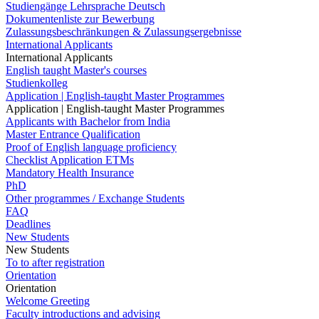
Studiengänge Lehrsprache Deutsch
Dokumentenliste zur Bewerbung
Zulassungsbeschränkungen & Zulassungsergebnisse
International Applicants
International Applicants
English taught Master's courses
Studienkolleg
Application | English-taught Master Programmes
Application | English-taught Master Programmes
Applicants with Bachelor from India
Master Entrance Qualification
Proof of English language proficiency
Checklist Application ETMs
Mandatory Health Insurance
PhD
Other programmes / Exchange Students
FAQ
Deadlines
New Students
New Students
To to after registration
Orientation
Orientation
Welcome Greeting
Faculty introductions and advising