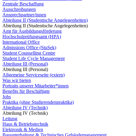
Zentrale Beschaffung
Ausschreibungen
Ansprechpartner/innen
Abteilung II (Studentische Angelegenheiten)
Abteilung II (Studentische Angelegenheiten)
Amt für Ausbildungsförderung
Hochschulprüfungsamt (HPA)
International Office
Admissions Office (StuSek)
Student Counselling Centre
Student Life Cycle Management
Abteilung III (Personal)
Abteilung III (Personal)
Allgemeine Serviceseite (extern)
Was wir bieten
Portraits unserer Mitarbeiter*innen
Benefits für Beschäftigte
Jobs
Praktika (ohne Studierendenpraktika)
Abteilung IV (Technik)
Abteilung IV (Technik)
Leitung
Haus & Betriebstechnik
Elektronik & Medien
Bauunterhaltung & Technisches Gebäudemanagement