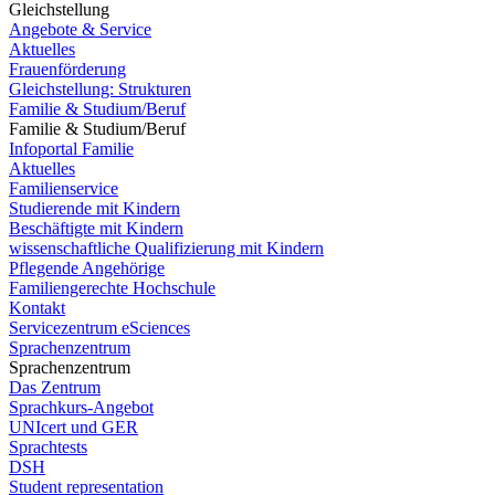
Gleichstellung
Angebote & Service
Aktuelles
Frauenförderung
Gleichstellung: Strukturen
Familie & Studium/Beruf
Familie & Studium/Beruf
Infoportal Familie
Aktuelles
Familienservice
Studierende mit Kindern
Beschäftigte mit Kindern
wissenschaftliche Qualifizierung mit Kindern
Pflegende Angehörige
Familiengerechte Hochschule
Kontakt
Servicezentrum eSciences
Sprachenzentrum
Sprachenzentrum
Das Zentrum
Sprachkurs-Angebot
UNIcert und GER
Sprachtests
DSH
Student representation