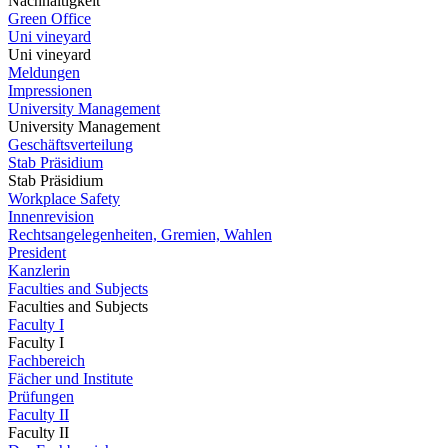
Nachhaltigkeit
Green Office
Uni vineyard
Uni vineyard
Meldungen
Impressionen
University Management
University Management
Geschäftsverteilung
Stab Präsidium
Stab Präsidium
Workplace Safety
Innenrevision
Rechtsangelegenheiten, Gremien, Wahlen
President
Kanzlerin
Faculties and Subjects
Faculties and Subjects
Faculty I
Faculty I
Fachbereich
Fächer und Institute
Prüfungen
Faculty II
Faculty II