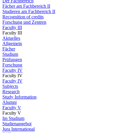
Der Fachbereich
Fächer am Fachbereich II
Studieren am Fachbereich II
Recognition of credits
Forschung und Zentren
Faculty III
Faculty III
Aktuelles
Allgemein
Fächer
Studium
Prüfungen
Forschung
Faculty IV
Faculty IV
Faculty IV
Subjects
Research
Study Information
Alumni
Faculty V
Faculty V
Im Studium
Studienangebot
Jura International