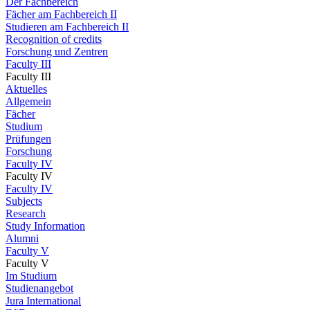
Der Fachbereich
Fächer am Fachbereich II
Studieren am Fachbereich II
Recognition of credits
Forschung und Zentren
Faculty III
Faculty III
Aktuelles
Allgemein
Fächer
Studium
Prüfungen
Forschung
Faculty IV
Faculty IV
Faculty IV
Subjects
Research
Study Information
Alumni
Faculty V
Faculty V
Im Studium
Studienangebot
Jura International