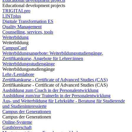
Educational development projects
Educational development projects
TRIGITALpro
LINTplus
Digitale Transformation ES
Quality Management
Counselling, services, tools
Weiterbildung
Weiterbildung
CampusCard
Weiterbildungsangebote: Weiterbildungsstudiengänge,
Zertifikatskurse, Angebote für Lehrer:innen
Weiterbildungsstudiengänge
Weiterbildungsstudiengänge
Lehr-/Lernlabore
Zertifikatskurse - Certificate of Advanced Studies (CAS)
Zertifikatskurse - Certificate of Advanced Studies (CAS)
Ausbildung zum Coach in der Personalentwicklung
Ausbildung zum/zur TrainerIn in der Personalentwicklung
Aus- und Weiterbildung für Lehrkräfte - Beratung für Studierende
und Studieninteressierte
Campus der Generationen
Campus der Generationen
Online-Systeme
Gasthörerschaft