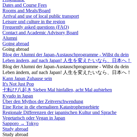
Dates and Course Fees
Rooms and Meals/Board
Arrival and use of local public transport
Leisure und culture in the region
Frequently asked questions (FAQ)
Contact and Academic Advisory Board
Alumni
Going abroad
Going abroad
Blog der Alumni der Japan-Austauschprogramme - Willst du dein
Leben ändern, auf nach Japan! 人生を変えたいなら、日本へ！
Blog der Alumni der Japan-Austauschprogramme - Willst du dein
Leben ändern, auf nach Japan! 人生を変えたいなら、日本へ！
Kann Japan Zuhause sein
It's Not Just Pop
七転び八起き Sieben Mal hinfallen, acht Mal aufstehen
Kyudo in Japan
Über den Mythos der Zeitverschwendung
Eine Reise in die ehemaligen Katastrophengebiete
Regionale Differenzen der japanischen Kultur und Sprache
Vegetarisch oder Vegan in Japan
Sapporo → Tokyo
Study abroad
Study abroad