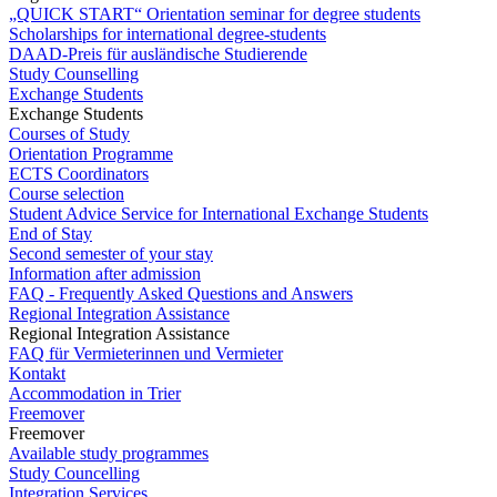
„QUICK START“ Orientation seminar for degree students
Scholarships for international degree-students
DAAD-Preis für ausländische Studierende
Study Counselling
Exchange Students
Exchange Students
Courses of Study
Orientation Programme
ECTS Coordinators
Course selection
Student Advice Service for International Exchange Students
End of Stay
Second semester of your stay
Information after admission
FAQ - Frequently Asked Questions and Answers
Regional Integration Assistance
Regional Integration Assistance
FAQ für Vermieterinnen und Vermieter
Kontakt
Accommodation in Trier
Freemover
Freemover
Available study programmes
Study Councelling
Integration Services