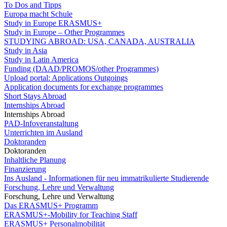
To Dos and Tipps
Europa macht Schule
Study in Europe ERASMUS+
Study in Europe – Other Programmes
STUDYING ABROAD: USA, CANADA, AUSTRALIA
Study in Asia
Study in Latin America
Funding (DAAD/PROMOS/other Programmes)
Upload portal: Applications Outgoings
Application documents for exchange programmes
Short Stays Abroad
Internships Abroad
Internships Abroad
PAD-Infoveranstaltung
Unterrichten im Ausland
Doktoranden
Doktoranden
Inhaltliche Planung
Finanzierung
Ins Ausland - Informationen für neu immatrikulierte Studierende
Forschung, Lehre und Verwaltung
Forschung, Lehre und Verwaltung
Das ERASMUS+ Programm
ERASMUS+-Mobility for Teaching Staff
ERASMUS+ Personalmobilität