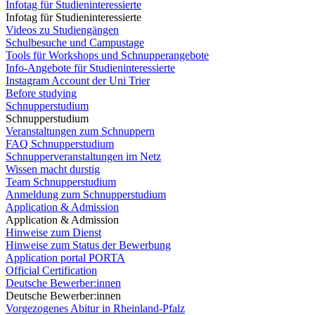
Infotag für Studieninteressierte
Infotag für Studieninteressierte
Videos zu Studiengängen
Schulbesuche und Campustage
Tools für Workshops und Schnupperangebote
Info-Angebote für Studieninteressierte
Instagram Account der Uni Trier
Before studying
Schnupperstudium
Schnupperstudium
Veranstaltungen zum Schnuppern
FAQ Schnupperstudium
Schnupperveranstaltungen im Netz
Wissen macht durstig
Team Schnupperstudium
Anmeldung zum Schnupperstudium
Application & Admission
Application & Admission
Hinweise zum Dienst
Hinweise zum Status der Bewerbung
Application portal PORTA
Official Certification
Deutsche Bewerber:innen
Deutsche Bewerber:innen
Vorgezogenes Abitur in Rheinland-Pfalz