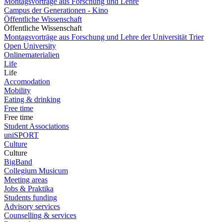
Montagsvorträge aus Forschung und Lehre
Campus der Generationen - Kino
Öffentliche Wissenschaft
Öffentliche Wissenschaft
Montagsvorträge aus Forschung und Lehre der Universität Trier
Open University
Onlinematerialien
Life
Life
Accomodation
Mobility
Eating & drinking
Free time
Free time
Student Associations
uniSPORT
Culture
Culture
BigBand
Collegium Musicum
Meeting areas
Jobs & Praktika
Students funding
Advisory services
Counselling & services