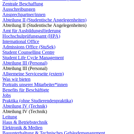
Zentrale Beschaffung
Ausschreibungen
Ansprechpartner/innen
Abteilung II (Studentische Angelegenheiten)
Abteilung II (Studentische Angelegenheiten)
Amt für Ausbildungsförderung
Hochschulprüfungsamt (HPA)
International Office
Admissions Office (StuSek)
Student Counselling Centre
Student Life Cycle Management
Abteilung III (Personal)
Abteilung III (Personal)
Allgemeine Serviceseite (extern)
Was wir bieten
Portraits unserer Mitarbeiter*innen
Benefits für Beschäftigte
Jobs
Praktika (ohne Studierendenpraktika)
Abteilung IV (Technik)
Abteilung IV (Technik)
Leitung
Haus & Betriebstechnik
Elektronik & Medien
Bauunterhaltung & Technisches Gebäudemanagement