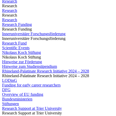
Research
Research
Research
Research
Research
Research Funding
Research Funding
Inneruniversitäre Forschungsförderung
Inneruniversitäre Forschungsförderung
Research Fund
Scientific Events
Nikolaus Koch Stiftung
Nikolaus Koch Stiftung
Hinweise zur Förderung
Hinweise zum Studienstipendium
Rhineland-Palatinate Research Initiative 2024 – 2028
Rhineland-Palatinate Research Initiative 2024 – 2028
LODinG
Funding for early career researchers
DFG
Overview of EU funding
Bundesministerien
Stiftungen
Research Support at Trier University
Research Support at Trier University