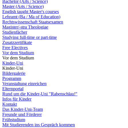
Bachelor (Arts / Science)
Master (Arts / Science)
English taught Master's courses
Lehramt (Ba / Ma of Education)
Rechtswissenschaft Staatsexamen
Magister/-stra Theologiae
Studienfächer
Studying full-time or part-time
Zusatzzertifikate
Free Electives
Vor dem Studium
Vor dem Studium
Kinder-Uni
Kinder-Uni
Bildergalerie
Programm
Veranstaltung einreichen
Elternportal
Rund um die Kinder-Uni "Rabenschlau!"
Infos für Kinder
Kontakt
Das Kinder-Uni-Team
Freunde und Förderer
Frühstudium
Mit Studierenden ins Gespräch kommen