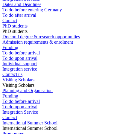
Dates and Deadlines
To do before entering Germany
To do after arrival
Contact
PhD students
PhD students
Doctoral degree & research opportunities
Admission requirements & enrolment
Funding
To do before arrival
To do upon arrival
Individual support
Integration service
Contact us
Visiting Scholars
Visiting Scholars
Planning and Organisation
Funding
To do before arrival
To do upon arrival
Integration Service
Contact
International Summer School
International Summer School
Programme