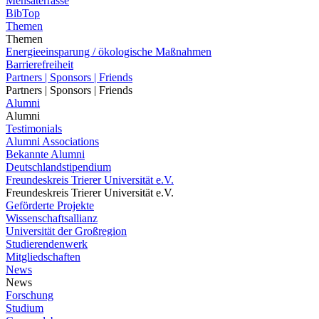
Mensaterrasse
BibTop
Themen
Themen
Energieeinsparung / ökologische Maßnahmen
Barrierefreiheit
Partners | Sponsors | Friends
Partners | Sponsors | Friends
Alumni
Alumni
Testimonials
Alumni Associations
Bekannte Alumni
Deutschlandstipendium
Freundeskreis Trierer Universität e.V.
Freundeskreis Trierer Universität e.V.
Geförderte Projekte
Wissenschaftsallianz
Universität der Großregion
Studierendenwerk
Mitgliedschaften
News
News
Forschung
Studium