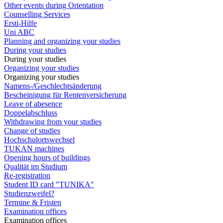
Other events during Orientation
Counselling Services
Ersti-Hilfe
Uni ABC
Planning and organizing your studies
During your studies
During your studies
Organizing your studies
Organizing your studies
Namens-/Geschlechtsänderung
Bescheinigung für Rentenversicherung
Leave of abesence
Doppelabschluss
Withdrawing from your studies
Change of studies
Hochschulortswechsel
TUKAN machines
Opening hours of buildings
Qualität im Studium
Re-registration
Student ID card "TUNIKA"
Studienzweifel?
Termine & Fristen
Examination offices
Examination offices