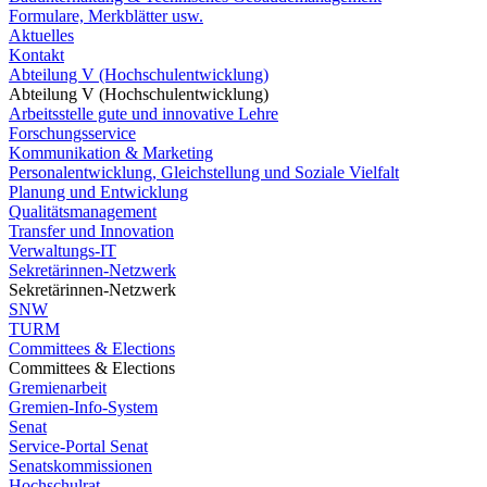
Formulare, Merkblätter usw.
Aktuelles
Kontakt
Abteilung V (Hochschulentwicklung)
Abteilung V (Hochschulentwicklung)
Arbeitsstelle gute und innovative Lehre
Forschungsservice
Kommunikation & Marketing
Personalentwicklung, Gleichstellung und Soziale Vielfalt
Planung und Entwicklung
Qualitätsmanagement
Transfer und Innovation
Verwaltungs-IT
Sekretärinnen-Netzwerk
Sekretärinnen-Netzwerk
SNW
TURM
Committees & Elections
Committees & Elections
Gremienarbeit
Gremien-Info-System
Senat
Service-Portal Senat
Senatskommissionen
Hochschulrat