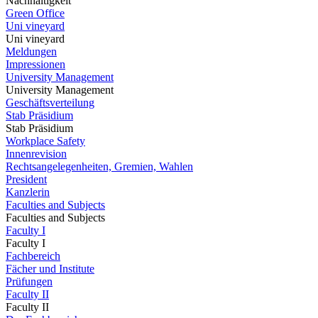
Nachhaltigkeit
Green Office
Uni vineyard
Uni vineyard
Meldungen
Impressionen
University Management
University Management
Geschäftsverteilung
Stab Präsidium
Stab Präsidium
Workplace Safety
Innenrevision
Rechtsangelegenheiten, Gremien, Wahlen
President
Kanzlerin
Faculties and Subjects
Faculties and Subjects
Faculty I
Faculty I
Fachbereich
Fächer und Institute
Prüfungen
Faculty II
Faculty II