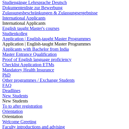
Studiengänge Lehrsprache Deutsch
Dokumentenliste zur Bewerbung
Zulassungsbeschränkungen & Zulassungsergebnisse
International Applicants
International Applicants
English taught Master's courses
Studienkolleg
Application | English-taught Master Programmes
Application | English-taught Master Programmes
Applicants with Bachelor from India
Master Entrance Qualification
Proof of English language proficiency
Checklist Application ETMs
Mandatory Health Insurance
PhD
Other programmes / Exchange Students
FAQ
Deadlines
New Students
New Students
To to after registration
Orientation
Orientation
Welcome Greeting
Faculty introductions and advising