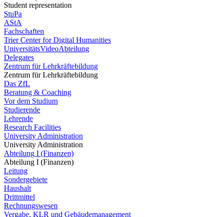
Student representation
StuPa
AStA
Fachschaften
Trier Center for Digital Humanities
UniversitätsVideoAbteilung
Delegates
Zentrum für Lehrkräftebildung
Zentrum für Lehrkräftebildung
Das ZfL
Beratung & Coaching
Vor dem Studium
Studierende
Lehrende
Research Facilities
University Administration
University Administration
Abteilung I (Finanzen)
Abteilung I (Finanzen)
Leitung
Sondergebiete
Haushalt
Drittmittel
Rechnungswesen
Vergabe, KLR und Gebäudemanagement