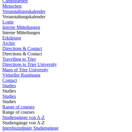
Campusleben
Menschen
Veranstaltungskalender
Veranstaltungskalender
Login
Interne Mitteilungen
Interne Mitteilungen
Erklärung
Archiv
Directions & Contact
Directions & Contact
Travelling to Trier
Directions to Trier University
Maps of Trier University
Virtueller Rundgang
Contact
Studies
Studies
Studies
Studies
Range of courses
Range of courses
Studiengänge von A-Z
Studiengänge von A-Z
Interdisziplinäre Studiengänge