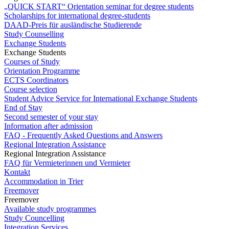
„QUICK START“ Orientation seminar for degree students
Scholarships for international degree-students
DAAD-Preis für ausländische Studierende
Study Counselling
Exchange Students
Exchange Students
Courses of Study
Orientation Programme
ECTS Coordinators
Course selection
Student Advice Service for International Exchange Students
End of Stay
Second semester of your stay
Information after admission
FAQ - Frequently Asked Questions and Answers
Regional Integration Assistance
Regional Integration Assistance
FAQ für Vermieterinnen und Vermieter
Kontakt
Accommodation in Trier
Freemover
Freemover
Available study programmes
Study Councelling
Integration Services