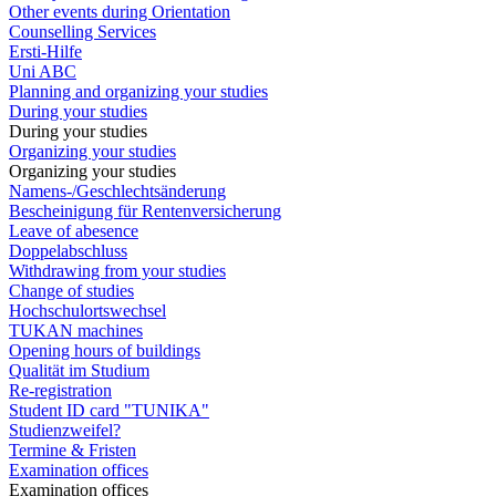
Other events during Orientation
Counselling Services
Ersti-Hilfe
Uni ABC
Planning and organizing your studies
During your studies
During your studies
Organizing your studies
Organizing your studies
Namens-/Geschlechtsänderung
Bescheinigung für Rentenversicherung
Leave of abesence
Doppelabschluss
Withdrawing from your studies
Change of studies
Hochschulortswechsel
TUKAN machines
Opening hours of buildings
Qualität im Studium
Re-registration
Student ID card "TUNIKA"
Studienzweifel?
Termine & Fristen
Examination offices
Examination offices