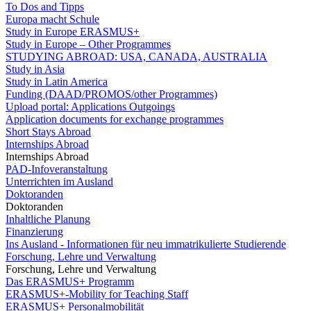
To Dos and Tipps
Europa macht Schule
Study in Europe ERASMUS+
Study in Europe – Other Programmes
STUDYING ABROAD: USA, CANADA, AUSTRALIA
Study in Asia
Study in Latin America
Funding (DAAD/PROMOS/other Programmes)
Upload portal: Applications Outgoings
Application documents for exchange programmes
Short Stays Abroad
Internships Abroad
Internships Abroad
PAD-Infoveranstaltung
Unterrichten im Ausland
Doktoranden
Doktoranden
Inhaltliche Planung
Finanzierung
Ins Ausland - Informationen für neu immatrikulierte Studierende
Forschung, Lehre und Verwaltung
Forschung, Lehre und Verwaltung
Das ERASMUS+ Programm
ERASMUS+-Mobility for Teaching Staff
ERASMUS+ Personalmobilität