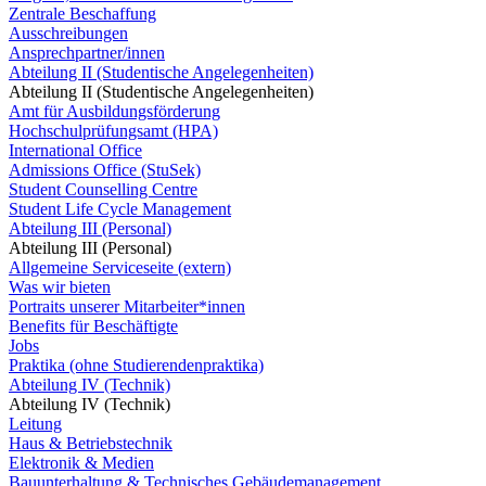
Zentrale Beschaffung
Ausschreibungen
Ansprechpartner/innen
Abteilung II (Studentische Angelegenheiten)
Abteilung II (Studentische Angelegenheiten)
Amt für Ausbildungsförderung
Hochschulprüfungsamt (HPA)
International Office
Admissions Office (StuSek)
Student Counselling Centre
Student Life Cycle Management
Abteilung III (Personal)
Abteilung III (Personal)
Allgemeine Serviceseite (extern)
Was wir bieten
Portraits unserer Mitarbeiter*innen
Benefits für Beschäftigte
Jobs
Praktika (ohne Studierendenpraktika)
Abteilung IV (Technik)
Abteilung IV (Technik)
Leitung
Haus & Betriebstechnik
Elektronik & Medien
Bauunterhaltung & Technisches Gebäudemanagement