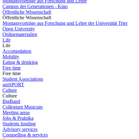
Montagsvorträge aus Forschung und Lehre
Campus der Generationen - Kino
Öffentliche Wissenschaft
Öffentliche Wissenschaft
Montagsvorträge aus Forschung und Lehre der Universität Trier
Open University
Onlinematerialien
Life
Life
Accomodation
Mobility
Eating & drinking
Free time
Free time
Student Associations
uniSPORT
Culture
Culture
BigBand
Collegium Musicum
Meeting areas
Jobs & Praktika
Students funding
Advisory services
Counselling & services