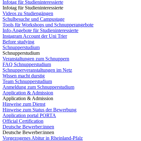
Infotag für Studieninteressierte
Infotag für Studieninteressierte
Videos zu Studiengängen
Schulbesuche und Campustage
Tools für Workshops und Schnupperangebote
Info-Angebote für Studieninteressierte
Instagram Account der Uni Trier
Before studying
Schnupperstudium
Schnupperstudium
Veranstaltungen zum Schnuppern
FAQ Schnupperstudium
Schnupperveranstaltungen im Netz
Wissen macht durstig
Team Schnupperstudium
Anmeldung zum Schnupperstudium
Application & Admission
Application & Admission
Hinweise zum Dienst
Hinweise zum Status der Bewerbung
Application portal PORTA
Official Certification
Deutsche Bewerber:innen
Deutsche Bewerber:innen
Vorgezogenes Abitur in Rheinland-Pfalz