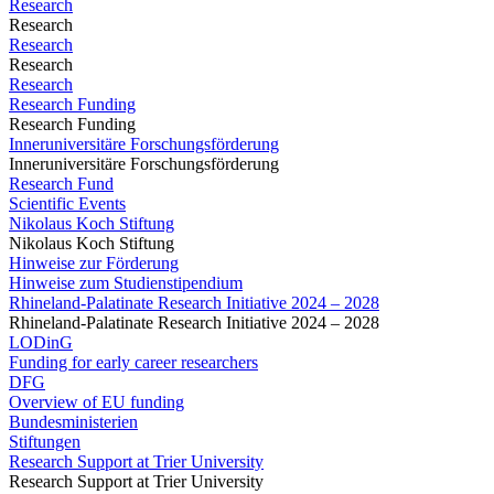
Research
Research
Research
Research
Research
Research Funding
Research Funding
Inneruniversitäre Forschungsförderung
Inneruniversitäre Forschungsförderung
Research Fund
Scientific Events
Nikolaus Koch Stiftung
Nikolaus Koch Stiftung
Hinweise zur Förderung
Hinweise zum Studienstipendium
Rhineland-Palatinate Research Initiative 2024 – 2028
Rhineland-Palatinate Research Initiative 2024 – 2028
LODinG
Funding for early career researchers
DFG
Overview of EU funding
Bundesministerien
Stiftungen
Research Support at Trier University
Research Support at Trier University