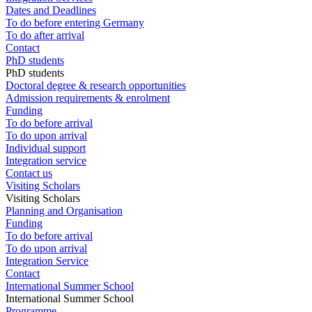
Dates and Deadlines
To do before entering Germany
To do after arrival
Contact
PhD students
PhD students
Doctoral degree & research opportunities
Admission requirements & enrolment
Funding
To do before arrival
To do upon arrival
Individual support
Integration service
Contact us
Visiting Scholars
Visiting Scholars
Planning and Organisation
Funding
To do before arrival
To do upon arrival
Integration Service
Contact
International Summer School
International Summer School
Programme