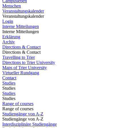
Campusleben
Menschen
Veranstaltungskalender
Veranstaltungskalender
Login
Interne Mitteilungen
Interne Mitteilungen
Erklärung
Archiv
Directions & Contact
Directions & Contact
Travelling to Trier
Directions to Trier University
Maps of Trier University
Virtueller Rundgang
Contact
Studies
Studies
Studies
Studies
Range of courses
Range of courses
Studiengänge von A-Z
Studiengänge von A-Z
Interdisziplinäre Studiengänge