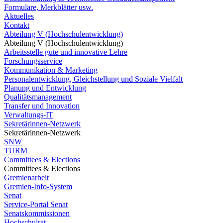
Formulare, Merkblätter usw.
Aktuelles
Kontakt
Abteilung V (Hochschulentwicklung)
Abteilung V (Hochschulentwicklung)
Arbeitsstelle gute und innovative Lehre
Forschungsservice
Kommunikation & Marketing
Personalentwicklung, Gleichstellung und Soziale Vielfalt
Planung und Entwicklung
Qualitätsmanagement
Transfer und Innovation
Verwaltungs-IT
Sekretärinnen-Netzwerk
Sekretärinnen-Netzwerk
SNW
TURM
Committees & Elections
Committees & Elections
Gremienarbeit
Gremien-Info-System
Senat
Service-Portal Senat
Senatskommissionen
Hochschulrat