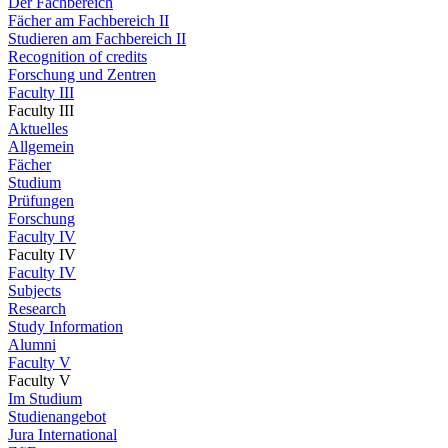
Der Fachbereich
Fächer am Fachbereich II
Studieren am Fachbereich II
Recognition of credits
Forschung und Zentren
Faculty III
Faculty III
Aktuelles
Allgemein
Fächer
Studium
Prüfungen
Forschung
Faculty IV
Faculty IV
Faculty IV
Subjects
Research
Study Information
Alumni
Faculty V
Faculty V
Im Studium
Studienangebot
Jura International