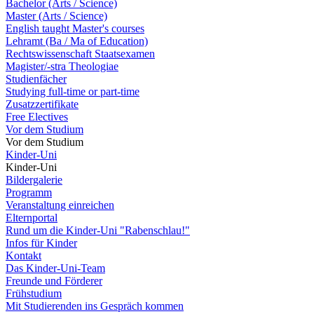
Bachelor (Arts / Science)
Master (Arts / Science)
English taught Master's courses
Lehramt (Ba / Ma of Education)
Rechtswissenschaft Staatsexamen
Magister/-stra Theologiae
Studienfächer
Studying full-time or part-time
Zusatzzertifikate
Free Electives
Vor dem Studium
Vor dem Studium
Kinder-Uni
Kinder-Uni
Bildergalerie
Programm
Veranstaltung einreichen
Elternportal
Rund um die Kinder-Uni "Rabenschlau!"
Infos für Kinder
Kontakt
Das Kinder-Uni-Team
Freunde und Förderer
Frühstudium
Mit Studierenden ins Gespräch kommen