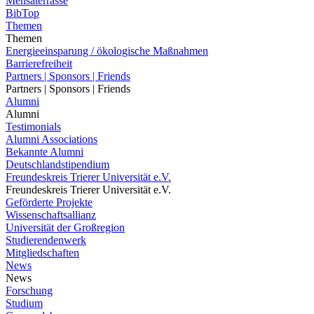
Mensaterrasse
BibTop
Themen
Themen
Energieeinsparung / ökologische Maßnahmen
Barrierefreiheit
Partners | Sponsors | Friends
Partners | Sponsors | Friends
Alumni
Alumni
Testimonials
Alumni Associations
Bekannte Alumni
Deutschlandstipendium
Freundeskreis Trierer Universität e.V.
Freundeskreis Trierer Universität e.V.
Geförderte Projekte
Wissenschaftsallianz
Universität der Großregion
Studierendenwerk
Mitgliedschaften
News
News
Forschung
Studium