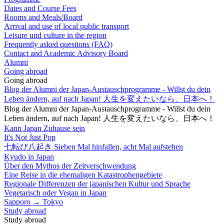
Dates and Course Fees
Rooms and Meals/Board
Arrival and use of local public transport
Leisure und culture in the region
Frequently asked questions (FAQ)
Contact and Academic Advisory Board
Alumni
Going abroad
Going abroad
Blog der Alumni der Japan-Austauschprogramme - Willst du dein
Leben ändern, auf nach Japan! 人生を変えたいなら、日本へ！
Blog der Alumni der Japan-Austauschprogramme - Willst du dein
Leben ändern, auf nach Japan! 人生を変えたいなら、日本へ！
Kann Japan Zuhause sein
It's Not Just Pop
七転び八起き Sieben Mal hinfallen, acht Mal aufstehen
Kyudo in Japan
Über den Mythos der Zeitverschwendung
Eine Reise in die ehemaligen Katastrophengebiete
Regionale Differenzen der japanischen Kultur und Sprache
Vegetarisch oder Vegan in Japan
Sapporo → Tokyo
Study abroad
Study abroad