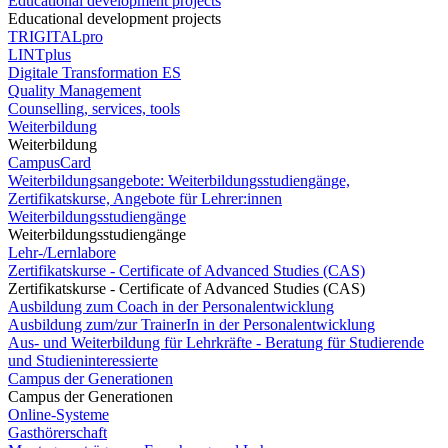
Educational development projects
Educational development projects
TRIGITALpro
LINTplus
Digitale Transformation ES
Quality Management
Counselling, services, tools
Weiterbildung
Weiterbildung
CampusCard
Weiterbildungsangebote: Weiterbildungsstudiengänge,
Zertifikatskurse, Angebote für Lehrer:innen
Weiterbildungsstudiengänge
Weiterbildungsstudiengänge
Lehr-/Lernlabore
Zertifikatskurse - Certificate of Advanced Studies (CAS)
Zertifikatskurse - Certificate of Advanced Studies (CAS)
Ausbildung zum Coach in der Personalentwicklung
Ausbildung zum/zur TrainerIn in der Personalentwicklung
Aus- und Weiterbildung für Lehrkräfte - Beratung für Studierende
und Studieninteressierte
Campus der Generationen
Campus der Generationen
Online-Systeme
Gasthörerschaft