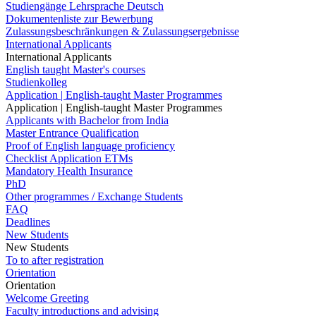
Studiengänge Lehrsprache Deutsch
Dokumentenliste zur Bewerbung
Zulassungsbeschränkungen & Zulassungsergebnisse
International Applicants
International Applicants
English taught Master's courses
Studienkolleg
Application | English-taught Master Programmes
Application | English-taught Master Programmes
Applicants with Bachelor from India
Master Entrance Qualification
Proof of English language proficiency
Checklist Application ETMs
Mandatory Health Insurance
PhD
Other programmes / Exchange Students
FAQ
Deadlines
New Students
New Students
To to after registration
Orientation
Orientation
Welcome Greeting
Faculty introductions and advising