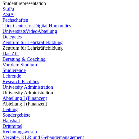
Student representation
StuPa
AStA
Fachschaften
Trier Center for Digital Humanities
UniversitätsVideoAbteilung
Delegates
Zentrum für Lehrkräftebildung
Zentrum für Lehrkräftebildung
Das ZfL
Beratung & Coaching
Vor dem Studium
Studierende
Lehrende
Research Facilities
University Administration
University Administration
Abteilung I (Finanzen)
Abteilung I (Finanzen)
Leitung
Sondergebiete
Haushalt
Drittmittel
Rechnungswesen
Vergabe, KLR und Gebäudemanagement