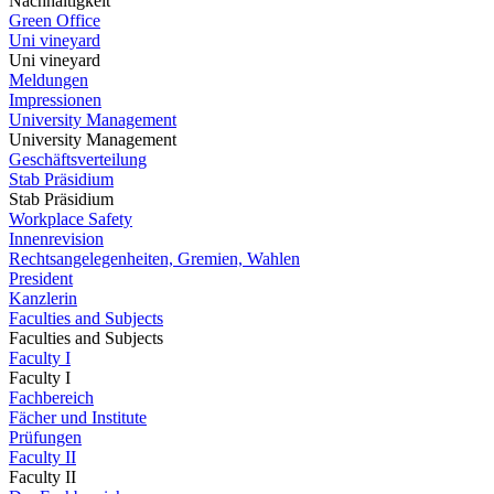
Nachhaltigkeit
Green Office
Uni vineyard
Uni vineyard
Meldungen
Impressionen
University Management
University Management
Geschäftsverteilung
Stab Präsidium
Stab Präsidium
Workplace Safety
Innenrevision
Rechtsangelegenheiten, Gremien, Wahlen
President
Kanzlerin
Faculties and Subjects
Faculties and Subjects
Faculty I
Faculty I
Fachbereich
Fächer und Institute
Prüfungen
Faculty II
Faculty II