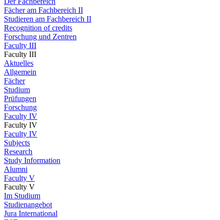
Der Fachbereich
Fächer am Fachbereich II
Studieren am Fachbereich II
Recognition of credits
Forschung und Zentren
Faculty III
Faculty III
Aktuelles
Allgemein
Fächer
Studium
Prüfungen
Forschung
Faculty IV
Faculty IV
Faculty IV
Subjects
Research
Study Information
Alumni
Faculty V
Faculty V
Im Studium
Studienangebot
Jura International