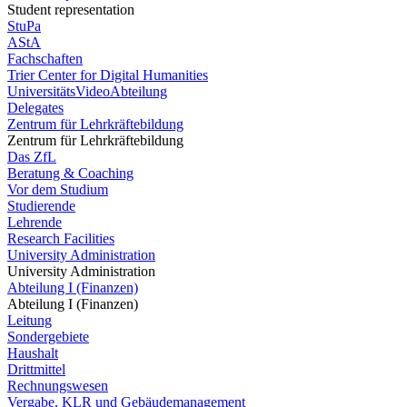
Student representation
StuPa
AStA
Fachschaften
Trier Center for Digital Humanities
UniversitätsVideoAbteilung
Delegates
Zentrum für Lehrkräftebildung
Zentrum für Lehrkräftebildung
Das ZfL
Beratung & Coaching
Vor dem Studium
Studierende
Lehrende
Research Facilities
University Administration
University Administration
Abteilung I (Finanzen)
Abteilung I (Finanzen)
Leitung
Sondergebiete
Haushalt
Drittmittel
Rechnungswesen
Vergabe, KLR und Gebäudemanagement