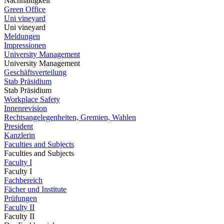
Nachhaltigkeit
Green Office
Uni vineyard
Uni vineyard
Meldungen
Impressionen
University Management
University Management
Geschäftsverteilung
Stab Präsidium
Stab Präsidium
Workplace Safety
Innenrevision
Rechtsangelegenheiten, Gremien, Wahlen
President
Kanzlerin
Faculties and Subjects
Faculties and Subjects
Faculty I
Faculty I
Fachbereich
Fächer und Institute
Prüfungen
Faculty II
Faculty II