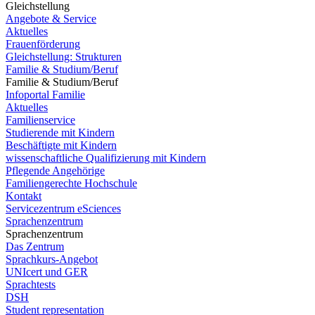
Gleichstellung
Angebote & Service
Aktuelles
Frauenförderung
Gleichstellung: Strukturen
Familie & Studium/Beruf
Familie & Studium/Beruf
Infoportal Familie
Aktuelles
Familienservice
Studierende mit Kindern
Beschäftigte mit Kindern
wissenschaftliche Qualifizierung mit Kindern
Pflegende Angehörige
Familiengerechte Hochschule
Kontakt
Servicezentrum eSciences
Sprachenzentrum
Sprachenzentrum
Das Zentrum
Sprachkurs-Angebot
UNIcert und GER
Sprachtests
DSH
Student representation