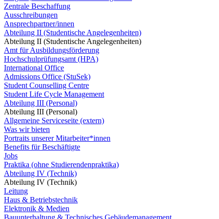
Zentrale Beschaffung
Ausschreibungen
Ansprechpartner/innen
Abteilung II (Studentische Angelegenheiten)
Abteilung II (Studentische Angelegenheiten)
Amt für Ausbildungsförderung
Hochschulprüfungsamt (HPA)
International Office
Admissions Office (StuSek)
Student Counselling Centre
Student Life Cycle Management
Abteilung III (Personal)
Abteilung III (Personal)
Allgemeine Serviceseite (extern)
Was wir bieten
Portraits unserer Mitarbeiter*innen
Benefits für Beschäftigte
Jobs
Praktika (ohne Studierendenpraktika)
Abteilung IV (Technik)
Abteilung IV (Technik)
Leitung
Haus & Betriebstechnik
Elektronik & Medien
Bauunterhaltung & Technisches Gebäudemanagement