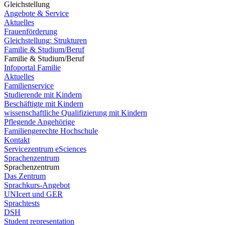
Gleichstellung
Angebote & Service
Aktuelles
Frauenförderung
Gleichstellung: Strukturen
Familie & Studium/Beruf
Familie & Studium/Beruf
Infoportal Familie
Aktuelles
Familienservice
Studierende mit Kindern
Beschäftigte mit Kindern
wissenschaftliche Qualifizierung mit Kindern
Pflegende Angehörige
Familiengerechte Hochschule
Kontakt
Servicezentrum eSciences
Sprachenzentrum
Sprachenzentrum
Das Zentrum
Sprachkurs-Angebot
UNIcert und GER
Sprachtests
DSH
Student representation