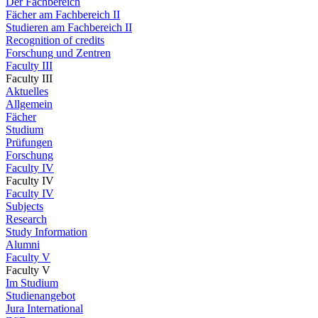
Der Fachbereich
Fächer am Fachbereich II
Studieren am Fachbereich II
Recognition of credits
Forschung und Zentren
Faculty III
Faculty III
Aktuelles
Allgemein
Fächer
Studium
Prüfungen
Forschung
Faculty IV
Faculty IV
Faculty IV
Subjects
Research
Study Information
Alumni
Faculty V
Faculty V
Im Studium
Studienangebot
Jura International