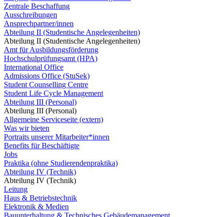
Zentrale Beschaffung
Ausschreibungen
Ansprechpartner/innen
Abteilung II (Studentische Angelegenheiten)
Abteilung II (Studentische Angelegenheiten)
Amt für Ausbildungsförderung
Hochschulprüfungsamt (HPA)
International Office
Admissions Office (StuSek)
Student Counselling Centre
Student Life Cycle Management
Abteilung III (Personal)
Abteilung III (Personal)
Allgemeine Serviceseite (extern)
Was wir bieten
Portraits unserer Mitarbeiter*innen
Benefits für Beschäftigte
Jobs
Praktika (ohne Studierendenpraktika)
Abteilung IV (Technik)
Abteilung IV (Technik)
Leitung
Haus & Betriebstechnik
Elektronik & Medien
Bauunterhaltung & Technisches Gebäudemanagement