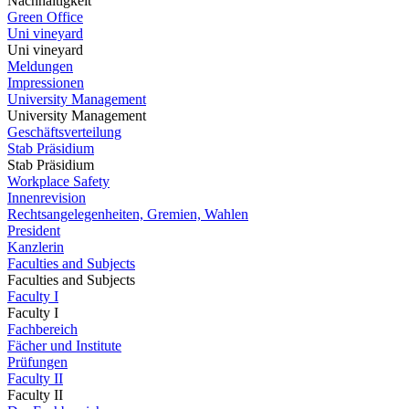
Nachhaltigkeit
Green Office
Uni vineyard
Uni vineyard
Meldungen
Impressionen
University Management
University Management
Geschäftsverteilung
Stab Präsidium
Stab Präsidium
Workplace Safety
Innenrevision
Rechtsangelegenheiten, Gremien, Wahlen
President
Kanzlerin
Faculties and Subjects
Faculties and Subjects
Faculty I
Faculty I
Fachbereich
Fächer und Institute
Prüfungen
Faculty II
Faculty II