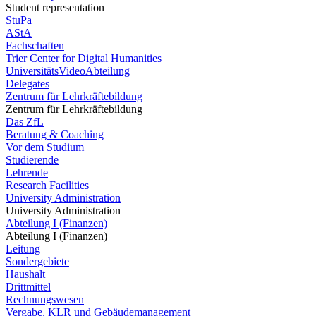
Student representation
StuPa
AStA
Fachschaften
Trier Center for Digital Humanities
UniversitätsVideoAbteilung
Delegates
Zentrum für Lehrkräftebildung
Zentrum für Lehrkräftebildung
Das ZfL
Beratung & Coaching
Vor dem Studium
Studierende
Lehrende
Research Facilities
University Administration
University Administration
Abteilung I (Finanzen)
Abteilung I (Finanzen)
Leitung
Sondergebiete
Haushalt
Drittmittel
Rechnungswesen
Vergabe, KLR und Gebäudemanagement