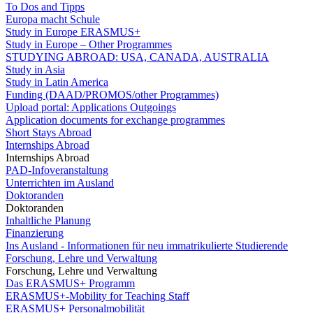
To Dos and Tipps
Europa macht Schule
Study in Europe ERASMUS+
Study in Europe – Other Programmes
STUDYING ABROAD: USA, CANADA, AUSTRALIA
Study in Asia
Study in Latin America
Funding (DAAD/PROMOS/other Programmes)
Upload portal: Applications Outgoings
Application documents for exchange programmes
Short Stays Abroad
Internships Abroad
Internships Abroad
PAD-Infoveranstaltung
Unterrichten im Ausland
Doktoranden
Doktoranden
Inhaltliche Planung
Finanzierung
Ins Ausland - Informationen für neu immatrikulierte Studierende
Forschung, Lehre und Verwaltung
Forschung, Lehre und Verwaltung
Das ERASMUS+ Programm
ERASMUS+-Mobility for Teaching Staff
ERASMUS+ Personalmobilität