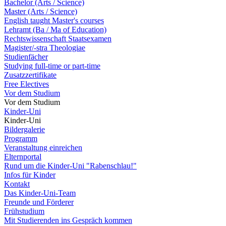
Bachelor (Arts / Science)
Master (Arts / Science)
English taught Master's courses
Lehramt (Ba / Ma of Education)
Rechtswissenschaft Staatsexamen
Magister/-stra Theologiae
Studienfächer
Studying full-time or part-time
Zusatzzertifikate
Free Electives
Vor dem Studium
Vor dem Studium
Kinder-Uni
Kinder-Uni
Bildergalerie
Programm
Veranstaltung einreichen
Elternportal
Rund um die Kinder-Uni "Rabenschlau!"
Infos für Kinder
Kontakt
Das Kinder-Uni-Team
Freunde und Förderer
Frühstudium
Mit Studierenden ins Gespräch kommen