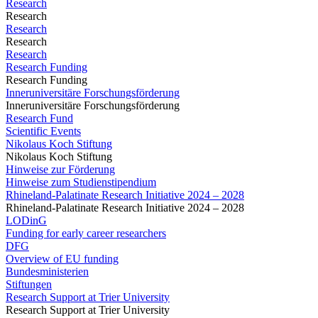
Research
Research
Research
Research
Research
Research Funding
Research Funding
Inneruniversitäre Forschungsförderung
Inneruniversitäre Forschungsförderung
Research Fund
Scientific Events
Nikolaus Koch Stiftung
Nikolaus Koch Stiftung
Hinweise zur Förderung
Hinweise zum Studienstipendium
Rhineland-Palatinate Research Initiative 2024 – 2028
Rhineland-Palatinate Research Initiative 2024 – 2028
LODinG
Funding for early career researchers
DFG
Overview of EU funding
Bundesministerien
Stiftungen
Research Support at Trier University
Research Support at Trier University