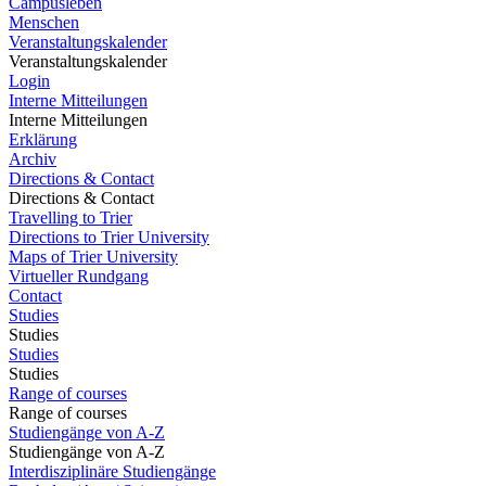
Campusleben
Menschen
Veranstaltungskalender
Veranstaltungskalender
Login
Interne Mitteilungen
Interne Mitteilungen
Erklärung
Archiv
Directions & Contact
Directions & Contact
Travelling to Trier
Directions to Trier University
Maps of Trier University
Virtueller Rundgang
Contact
Studies
Studies
Studies
Studies
Range of courses
Range of courses
Studiengänge von A-Z
Studiengänge von A-Z
Interdisziplinäre Studiengänge