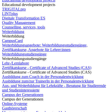
Educational development projects
Educational development projects
TRIGITALpro
LINTplus
Digitale Transformation ES
Quality Management
Counselling, services, tools
Weiterbildung
Weiterbildung
CampusCard
Weiterbildungsangebote: Weiterbildungsstudiengänge,
Zertifikatskurse, Angebote für Lehrer:innen
Weiterbildungsstudiengänge
Weiterbildungsstudiengänge
Lehr-/Lernlabore
Zertifikatskurse - Certificate of Advanced Studies (CAS)
Zertifikatskurse - Certificate of Advanced Studies (CAS)
Ausbildung zum Coach in der Personalentwicklung
Ausbildung zum/zur TrainerIn in der Personalentwicklung
Aus- und Weiterbildung für Lehrkräfte - Beratung für Studierende
und Studieninteressierte
Campus der Generationen
Campus der Generationen
Online-Systeme
Gasthörerschaft