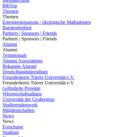
Mensaterrasse
BibTop
Themen
Themen
Energieeinsparung / ökologische Maßnahmen
Barrierefreiheit
Partners | Sponsors | Friends
Partners | Sponsors | Friends
Alumni
Alumni
Testimonials
Alumni Associations
Bekannte Alumni
Deutschlandstipendium
Freundeskreis Trierer Universität e.V.
Freundeskreis Trierer Universität e.V.
Geförderte Projekte
Wissenschaftsallianz
Universität der Großregion
Studierendenwerk
Mitgliedschaften
News
News
Forschung
Studium