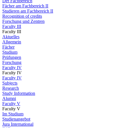
Der Fachbereich
Fächer am Fachbereich II
Studieren am Fachbereich II
Recognition of credits
Forschung und Zentren
Faculty III
Faculty III
Aktuelles
Allgemein
Fächer
Studium
Prüfungen
Forschung
Faculty IV
Faculty IV
Faculty IV
Subjects
Research
Study Information
Alumni
Faculty V
Faculty V
Im Studium
Studienangebot
Jura International