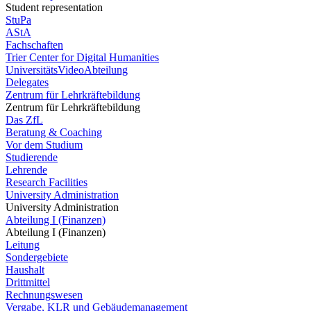
Student representation
StuPa
AStA
Fachschaften
Trier Center for Digital Humanities
UniversitätsVideoAbteilung
Delegates
Zentrum für Lehrkräftebildung
Zentrum für Lehrkräftebildung
Das ZfL
Beratung & Coaching
Vor dem Studium
Studierende
Lehrende
Research Facilities
University Administration
University Administration
Abteilung I (Finanzen)
Abteilung I (Finanzen)
Leitung
Sondergebiete
Haushalt
Drittmittel
Rechnungswesen
Vergabe, KLR und Gebäudemanagement