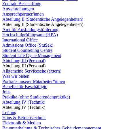
Zentrale Beschaffung
Ausschreibungen
Ansprechpartner/innen
Abteilung II (Studentische Angelegenheiten)
Abteilung II (Studentische Angelegenheiten)
Amt für Ausbildungsförderung
Hochschulprüfungsamt (HPA)
International Office
Admissions Office (StuSek)
Student Counselling Centre
Student Life Cycle Management
Abteilung III (Personal)
Abteilung III (Personal)
Allgemeine Serviceseite (extern)
Was wir bieten
Portraits unserer Mitarbeiter*innen
Benefits für Beschäftigte
Jobs
Praktika (ohne Studierendenpraktika)
Abteilung IV (Technik)
Abteilung IV (Technik)
Leitung
Haus & Betriebstechnik
Elektronik & Medien
Bauunterhaltung & Technisches Gebäudemanagement