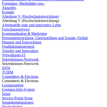
Formulare, Merkblätter usw.
Aktuelles
Kontakt
Abteilung V (Hochschulentwicklung)
Abteilung V (Hochschulentwicklung)
Arbeitsstelle gute und innovative Lehre
Forschungsservice
Kommunikation & Marketing
Personalentwicklung, Gleichstellung und Soziale Vielfalt
Planung und Entwicklung
Qualitätsmanagement
Transfer und Innovation
Verwaltungs-IT
Sekretärinnen-Netzwerk
Sekretärinnen-Netzwerk
SNW
TURM
Committees & Elections
Committees & Elections
Gremienarbeit
Gremien-Info-System
Senat
Service-Portal Senat
Senatskommissionen
Hochschulrat