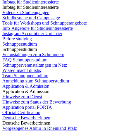
Infotag für Studieninteressierte
Infotag für Studieninteressierte
Videos zu Studiengängen
Schulbesuche und Campustage
Tools für Workshops und Schnupperangebote
Info-Angebote für Studieninteressierte
Instagram Account der Uni Trier
Before studying
Schnupperstudium
Schnupperstudium
Veranstaltungen zum Schnuppern
FAQ Schnupperstudium
Schnupperveranstaltungen im Netz
Wissen macht durstig
Team Schnupperstudium
Anmeldung zum Schnupperstudium
Application & Admission
Application & Admission
Hinweise zum Dienst
Hinweise zum Status der Bewerbung
Application portal PORTA
Official Certification
Deutsche Bewerber:innen
Deutsche Bewerber:innen
Vorgezogenes Abitur in Rheinland-Pfalz