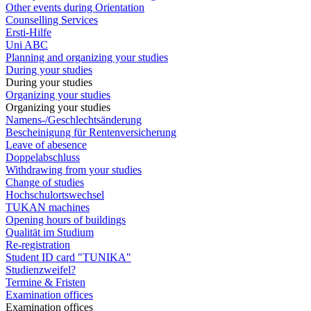
Other events during Orientation
Counselling Services
Ersti-Hilfe
Uni ABC
Planning and organizing your studies
During your studies
During your studies
Organizing your studies
Organizing your studies
Namens-/Geschlechtsänderung
Bescheinigung für Rentenversicherung
Leave of abesence
Doppelabschluss
Withdrawing from your studies
Change of studies
Hochschulortswechsel
TUKAN machines
Opening hours of buildings
Qualität im Studium
Re-registration
Student ID card "TUNIKA"
Studienzweifel?
Termine & Fristen
Examination offices
Examination offices