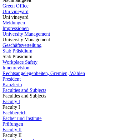
Nachhaltigkeit
Green Office
Uni vineyard
Uni vineyard
Meldungen
Impressionen
University Management
University Management
Geschäftsverteilung
Stab Präsidium
Stab Präsidium
Workplace Safety
Innenrevision
Rechtsangelegenheiten, Gremien, Wahlen
President
Kanzlerin
Faculties and Subjects
Faculties and Subjects
Faculty I
Faculty I
Fachbereich
Fächer und Institute
Prüfungen
Faculty II
Faculty II