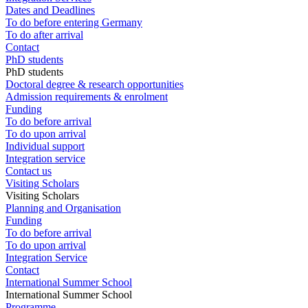
Dates and Deadlines
To do before entering Germany
To do after arrival
Contact
PhD students
PhD students
Doctoral degree & research opportunities
Admission requirements & enrolment
Funding
To do before arrival
To do upon arrival
Individual support
Integration service
Contact us
Visiting Scholars
Visiting Scholars
Planning and Organisation
Funding
To do before arrival
To do upon arrival
Integration Service
Contact
International Summer School
International Summer School
Programme