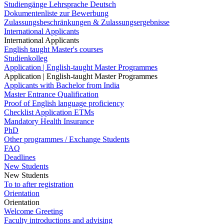
Studiengänge Lehrsprache Deutsch
Dokumentenliste zur Bewerbung
Zulassungsbeschränkungen & Zulassungsergebnisse
International Applicants
International Applicants
English taught Master's courses
Studienkolleg
Application | English-taught Master Programmes
Application | English-taught Master Programmes
Applicants with Bachelor from India
Master Entrance Qualification
Proof of English language proficiency
Checklist Application ETMs
Mandatory Health Insurance
PhD
Other programmes / Exchange Students
FAQ
Deadlines
New Students
New Students
To to after registration
Orientation
Orientation
Welcome Greeting
Faculty introductions and advising