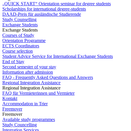
„QUICK START“ Orientation seminar for degree students
Scholarships for international degree-students
DAAD-Preis für ausländische Studierende
Study Counselling
Exchange Students
Exchange Students
Courses of Study
Orientation Programme
ECTS Coordinators
Course selection
Student Advice Service for International Exchange Students
End of Stay
Second semester of your stay
Information after admission
FAQ - Frequently Asked Questions and Answers
Regional Integration Assistance
Regional Integration Assistance
FAQ für Vermieterinnen und Vermieter
Kontakt
Accommodation in Trier
Freemover
Freemover
Available study programmes
Study Councelling
Integration Services