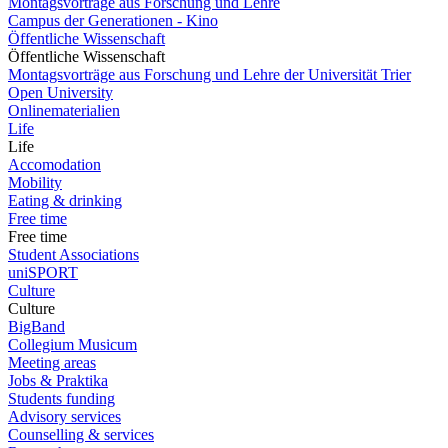
Montagsvorträge aus Forschung und Lehre
Campus der Generationen - Kino
Öffentliche Wissenschaft
Öffentliche Wissenschaft
Montagsvorträge aus Forschung und Lehre der Universität Trier
Open University
Onlinematerialien
Life
Life
Accomodation
Mobility
Eating & drinking
Free time
Free time
Student Associations
uniSPORT
Culture
Culture
BigBand
Collegium Musicum
Meeting areas
Jobs & Praktika
Students funding
Advisory services
Counselling & services