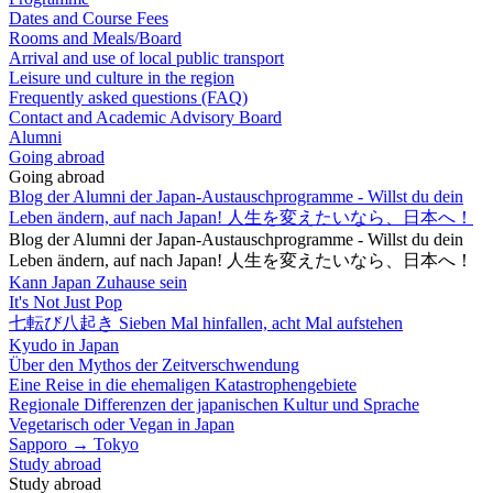
Dates and Course Fees
Rooms and Meals/Board
Arrival and use of local public transport
Leisure und culture in the region
Frequently asked questions (FAQ)
Contact and Academic Advisory Board
Alumni
Going abroad
Going abroad
Blog der Alumni der Japan-Austauschprogramme - Willst du dein
Leben ändern, auf nach Japan! 人生を変えたいなら、日本へ！
Blog der Alumni der Japan-Austauschprogramme - Willst du dein
Leben ändern, auf nach Japan! 人生を変えたいなら、日本へ！
Kann Japan Zuhause sein
It's Not Just Pop
七転び八起き Sieben Mal hinfallen, acht Mal aufstehen
Kyudo in Japan
Über den Mythos der Zeitverschwendung
Eine Reise in die ehemaligen Katastrophengebiete
Regionale Differenzen der japanischen Kultur und Sprache
Vegetarisch oder Vegan in Japan
Sapporo → Tokyo
Study abroad
Study abroad