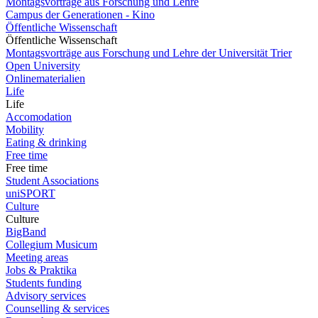
Montagsvorträge aus Forschung und Lehre
Campus der Generationen - Kino
Öffentliche Wissenschaft
Öffentliche Wissenschaft
Montagsvorträge aus Forschung und Lehre der Universität Trier
Open University
Onlinematerialien
Life
Life
Accomodation
Mobility
Eating & drinking
Free time
Free time
Student Associations
uniSPORT
Culture
Culture
BigBand
Collegium Musicum
Meeting areas
Jobs & Praktika
Students funding
Advisory services
Counselling & services