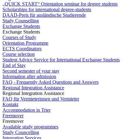
„QUICK START“ Orientation seminar for degree students
Scholarships for international degree-students
DAAD-Preis für ausländische Studierende
Study Counselling
Exchange Students
Exchange Students
Courses of Study
Orientation Programme
ECTS Coordinators
Course selection
Student Advice Service for International Exchange Students
End of Stay
Second semester of your stay
Information after admission
FAQ - Frequently Asked Questions and Answers
Regional Integration Assistance
Regional Integration Assistance
FAQ für Vermieterinnen und Vermieter
Kontakt
Accommodation in Trier
Freemover
Freemover
Available study programmes
Study Councelling
Integration Services