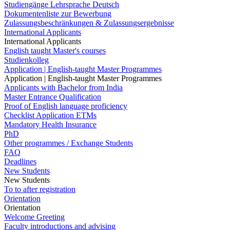
Studiengänge Lehrsprache Deutsch
Dokumentenliste zur Bewerbung
Zulassungsbeschränkungen & Zulassungsergebnisse
International Applicants
International Applicants
English taught Master's courses
Studienkolleg
Application | English-taught Master Programmes
Application | English-taught Master Programmes
Applicants with Bachelor from India
Master Entrance Qualification
Proof of English language proficiency
Checklist Application ETMs
Mandatory Health Insurance
PhD
Other programmes / Exchange Students
FAQ
Deadlines
New Students
New Students
To to after registration
Orientation
Orientation
Welcome Greeting
Faculty introductions and advising