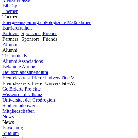
Mensaterrasse
BibTop
Themen
Themen
Energieeinsparung / ökologische Maßnahmen
Barrierefreiheit
Partners | Sponsors | Friends
Partners | Sponsors | Friends
Alumni
Alumni
Testimonials
Alumni Associations
Bekannte Alumni
Deutschlandstipendium
Freundeskreis Trierer Universität e.V.
Freundeskreis Trierer Universität e.V.
Geförderte Projekte
Wissenschaftsallianz
Universität der Großregion
Studierendenwerk
Mitgliedschaften
News
News
Forschung
Studium