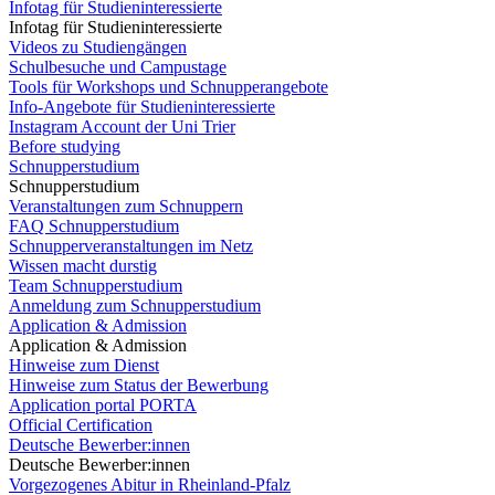
Infotag für Studieninteressierte
Infotag für Studieninteressierte
Videos zu Studiengängen
Schulbesuche und Campustage
Tools für Workshops und Schnupperangebote
Info-Angebote für Studieninteressierte
Instagram Account der Uni Trier
Before studying
Schnupperstudium
Schnupperstudium
Veranstaltungen zum Schnuppern
FAQ Schnupperstudium
Schnupperveranstaltungen im Netz
Wissen macht durstig
Team Schnupperstudium
Anmeldung zum Schnupperstudium
Application & Admission
Application & Admission
Hinweise zum Dienst
Hinweise zum Status der Bewerbung
Application portal PORTA
Official Certification
Deutsche Bewerber:innen
Deutsche Bewerber:innen
Vorgezogenes Abitur in Rheinland-Pfalz