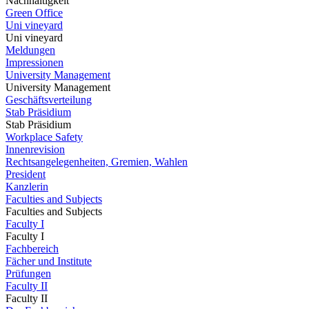
Nachhaltigkeit
Green Office
Uni vineyard
Uni vineyard
Meldungen
Impressionen
University Management
University Management
Geschäftsverteilung
Stab Präsidium
Stab Präsidium
Workplace Safety
Innenrevision
Rechtsangelegenheiten, Gremien, Wahlen
President
Kanzlerin
Faculties and Subjects
Faculties and Subjects
Faculty I
Faculty I
Fachbereich
Fächer und Institute
Prüfungen
Faculty II
Faculty II