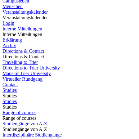
Campusleben
Menschen
Veranstaltungskalender
Veranstaltungskalender
Login
Interne Mitteilungen
Interne Mitteilungen
Erklärung
Archiv
Directions & Contact
Directions & Contact
Travelling to Trier
Directions to Trier University
Maps of Trier University
Virtueller Rundgang
Contact
Studies
Studies
Studies
Studies
Range of courses
Range of courses
Studiengänge von A-Z
Studiengänge von A-Z
Interdisziplinäre Studiengänge