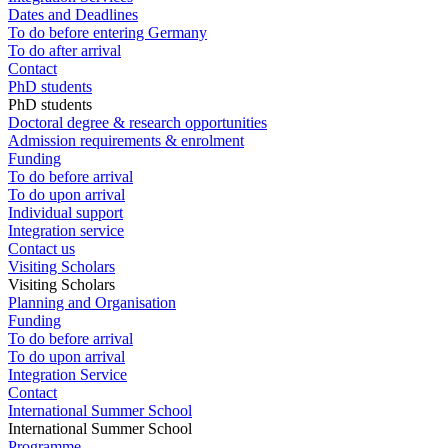
Dates and Deadlines
To do before entering Germany
To do after arrival
Contact
PhD students
PhD students
Doctoral degree & research opportunities
Admission requirements & enrolment
Funding
To do before arrival
To do upon arrival
Individual support
Integration service
Contact us
Visiting Scholars
Visiting Scholars
Planning and Organisation
Funding
To do before arrival
To do upon arrival
Integration Service
Contact
International Summer School
International Summer School
Programme