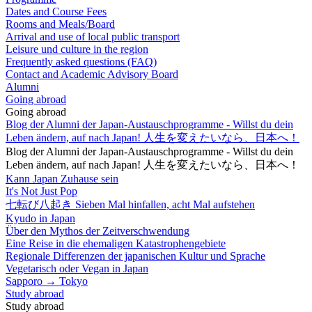
Dates and Course Fees
Rooms and Meals/Board
Arrival and use of local public transport
Leisure und culture in the region
Frequently asked questions (FAQ)
Contact and Academic Advisory Board
Alumni
Going abroad
Going abroad
Blog der Alumni der Japan-Austauschprogramme - Willst du dein
Leben ändern, auf nach Japan! 人生を変えたいなら、日本へ！
Blog der Alumni der Japan-Austauschprogramme - Willst du dein
Leben ändern, auf nach Japan! 人生を変えたいなら、日本へ！
Kann Japan Zuhause sein
It's Not Just Pop
七転び八起き Sieben Mal hinfallen, acht Mal aufstehen
Kyudo in Japan
Über den Mythos der Zeitverschwendung
Eine Reise in die ehemaligen Katastrophengebiete
Regionale Differenzen der japanischen Kultur und Sprache
Vegetarisch oder Vegan in Japan
Sapporo → Tokyo
Study abroad
Study abroad