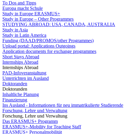
To Dos and Tipps
Europa macht Schule
Study in Europe ERASMUS+
Study in Europe – Other Programmes
STUDYING ABROAD: USA, CANADA, AUSTRALIA
Study in Asia
Study in Latin America
Funding (DAAD/PROMOS/other Programmes)
Upload portal: Applications Outgoings
Application documents for exchange programmes
Short Stays Abroad
Internships Abroad
Internships Abroad
PAD-Infoveranstaltung
Unterrichten im Ausland
Doktoranden
Doktoranden
Inhaltliche Planung
Finanzierung
Ins Ausland - Informationen für neu immatrikulierte Studierende
Forschung, Lehre und Verwaltung
Forschung, Lehre und Verwaltung
Das ERASMUS+ Programm
ERASMUS+-Mobility for Teaching Staff
ERASMUS+ Personalmobilität