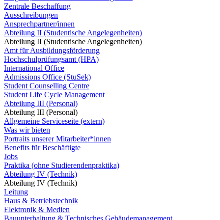
Zentrale Beschaffung
Ausschreibungen
Ansprechpartner/innen
Abteilung II (Studentische Angelegenheiten)
Abteilung II (Studentische Angelegenheiten)
Amt für Ausbildungsförderung
Hochschulprüfungsamt (HPA)
International Office
Admissions Office (StuSek)
Student Counselling Centre
Student Life Cycle Management
Abteilung III (Personal)
Abteilung III (Personal)
Allgemeine Serviceseite (extern)
Was wir bieten
Portraits unserer Mitarbeiter*innen
Benefits für Beschäftigte
Jobs
Praktika (ohne Studierendenpraktika)
Abteilung IV (Technik)
Abteilung IV (Technik)
Leitung
Haus & Betriebstechnik
Elektronik & Medien
Bauunterhaltung & Technisches Gebäudemanagement