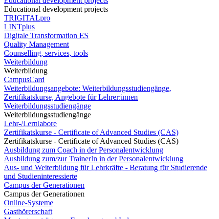
Educational development projects
Educational development projects
TRIGITALpro
LINTplus
Digitale Transformation ES
Quality Management
Counselling, services, tools
Weiterbildung
Weiterbildung
CampusCard
Weiterbildungsangebote: Weiterbildungsstudiengänge,
Zertifikatskurse, Angebote für Lehrer:innen
Weiterbildungsstudiengänge
Weiterbildungsstudiengänge
Lehr-/Lernlabore
Zertifikatskurse - Certificate of Advanced Studies (CAS)
Zertifikatskurse - Certificate of Advanced Studies (CAS)
Ausbildung zum Coach in der Personalentwicklung
Ausbildung zum/zur TrainerIn in der Personalentwicklung
Aus- und Weiterbildung für Lehrkräfte - Beratung für Studierende
und Studieninteressierte
Campus der Generationen
Campus der Generationen
Online-Systeme
Gasthörerschaft