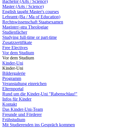
Bachelor (Arts / Science)
Master (Arts / Science)
English taught Master's courses
Lehramt (Ba / Ma of Education)
Rechtswissenschaft Staatsexamen
Magister/-stra Theologiae
Studienfächer
Studying full-time or part-time
Zusatzzertifikate
Free Electives
Vor dem Studium
Vor dem Studium
Kinder-Uni
Kinder-Uni
Bildergalerie
Programm
Veranstaltung einreichen
Elternportal
Rund um die Kinder-Uni "Rabenschlau!"
Infos für Kinder
Kontakt
Das Kinder-Uni-Team
Freunde und Förderer
Frühstudium
Mit Studierenden ins Gespräch kommen