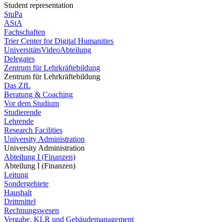
Student representation
StuPa
AStA
Fachschaften
Trier Center for Digital Humanities
UniversitätsVideoAbteilung
Delegates
Zentrum für Lehrkräftebildung
Zentrum für Lehrkräftebildung
Das ZfL
Beratung & Coaching
Vor dem Studium
Studierende
Lehrende
Research Facilities
University Administration
University Administration
Abteilung I (Finanzen)
Abteilung I (Finanzen)
Leitung
Sondergebiete
Haushalt
Drittmittel
Rechnungswesen
Vergabe, KLR und Gebäudemanagement