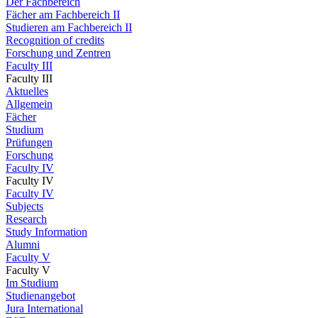
Der Fachbereich
Fächer am Fachbereich II
Studieren am Fachbereich II
Recognition of credits
Forschung und Zentren
Faculty III
Faculty III
Aktuelles
Allgemein
Fächer
Studium
Prüfungen
Forschung
Faculty IV
Faculty IV
Faculty IV
Subjects
Research
Study Information
Alumni
Faculty V
Faculty V
Im Studium
Studienangebot
Jura International