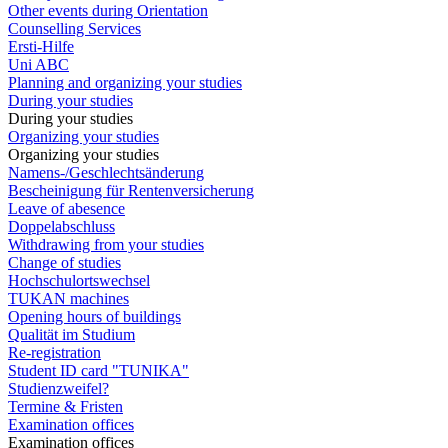
Other events during Orientation
Counselling Services
Ersti-Hilfe
Uni ABC
Planning and organizing your studies
During your studies
During your studies
Organizing your studies
Organizing your studies
Namens-/Geschlechtsänderung
Bescheinigung für Rentenversicherung
Leave of abesence
Doppelabschluss
Withdrawing from your studies
Change of studies
Hochschulortswechsel
TUKAN machines
Opening hours of buildings
Qualität im Studium
Re-registration
Student ID card "TUNIKA"
Studienzweifel?
Termine & Fristen
Examination offices
Examination offices