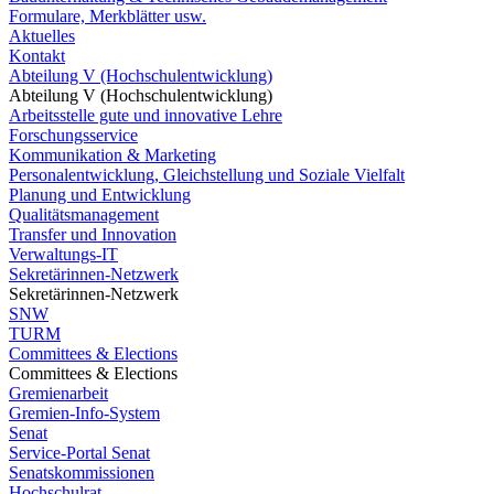
Formulare, Merkblätter usw.
Aktuelles
Kontakt
Abteilung V (Hochschulentwicklung)
Abteilung V (Hochschulentwicklung)
Arbeitsstelle gute und innovative Lehre
Forschungsservice
Kommunikation & Marketing
Personalentwicklung, Gleichstellung und Soziale Vielfalt
Planung und Entwicklung
Qualitätsmanagement
Transfer und Innovation
Verwaltungs-IT
Sekretärinnen-Netzwerk
Sekretärinnen-Netzwerk
SNW
TURM
Committees & Elections
Committees & Elections
Gremienarbeit
Gremien-Info-System
Senat
Service-Portal Senat
Senatskommissionen
Hochschulrat