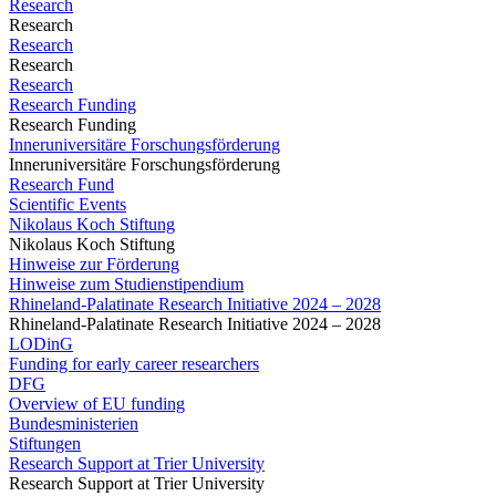
Research
Research
Research
Research
Research
Research Funding
Research Funding
Inneruniversitäre Forschungsförderung
Inneruniversitäre Forschungsförderung
Research Fund
Scientific Events
Nikolaus Koch Stiftung
Nikolaus Koch Stiftung
Hinweise zur Förderung
Hinweise zum Studienstipendium
Rhineland-Palatinate Research Initiative 2024 – 2028
Rhineland-Palatinate Research Initiative 2024 – 2028
LODinG
Funding for early career researchers
DFG
Overview of EU funding
Bundesministerien
Stiftungen
Research Support at Trier University
Research Support at Trier University