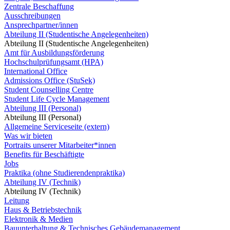
Zentrale Beschaffung
Ausschreibungen
Ansprechpartner/innen
Abteilung II (Studentische Angelegenheiten)
Abteilung II (Studentische Angelegenheiten)
Amt für Ausbildungsförderung
Hochschulprüfungsamt (HPA)
International Office
Admissions Office (StuSek)
Student Counselling Centre
Student Life Cycle Management
Abteilung III (Personal)
Abteilung III (Personal)
Allgemeine Serviceseite (extern)
Was wir bieten
Portraits unserer Mitarbeiter*innen
Benefits für Beschäftigte
Jobs
Praktika (ohne Studierendenpraktika)
Abteilung IV (Technik)
Abteilung IV (Technik)
Leitung
Haus & Betriebstechnik
Elektronik & Medien
Bauunterhaltung & Technisches Gebäudemanagement