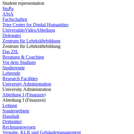
Student representation
StuPa
AStA
Fachschaften
Trier Center for Digital Humanities
UniversitätsVideoAbteilung
Delegates
Zentrum für Lehrkräftebildung
Zentrum für Lehrkräftebildung
Das ZfL
Beratung & Coaching
Vor dem Studium
Studierende
Lehrende
Research Facilities
University Administration
University Administration
Abteilung I (Finanzen)
Abteilung I (Finanzen)
Leitung
Sondergebiete
Haushalt
Drittmittel
Rechnungswesen
Vergabe, KLR und Gebäudemanagement