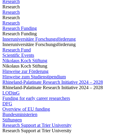
Research
Research
Research
Research
Research
Research Funding
Research Funding
Inneruniversitäre Forschungsförderung
Inneruniversitäre Forschungsförderung
Research Fund
Scientific Events
Nikolaus Koch Stiftung
Nikolaus Koch Stiftung
Hinweise zur Förderung
Hinweise zum Studienstipendium
Rhineland-Palatinate Research Initiative 2024 – 2028
Rhineland-Palatinate Research Initiative 2024 – 2028
LODinG
Funding for early career researchers
DFG
Overview of EU funding
Bundesministerien
Stiftungen
Research Support at Trier University
Research Support at Trier University