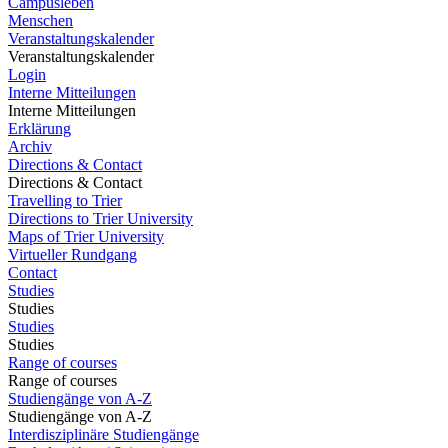
Campusleben
Menschen
Veranstaltungskalender
Veranstaltungskalender
Login
Interne Mitteilungen
Interne Mitteilungen
Erklärung
Archiv
Directions & Contact
Directions & Contact
Travelling to Trier
Directions to Trier University
Maps of Trier University
Virtueller Rundgang
Contact
Studies
Studies
Studies
Studies
Range of courses
Range of courses
Studiengänge von A-Z
Studiengänge von A-Z
Interdisziplinäre Studiengänge