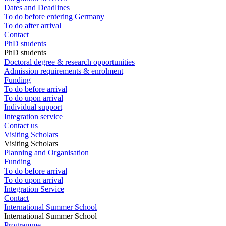
Dates and Deadlines
To do before entering Germany
To do after arrival
Contact
PhD students
PhD students
Doctoral degree & research opportunities
Admission requirements & enrolment
Funding
To do before arrival
To do upon arrival
Individual support
Integration service
Contact us
Visiting Scholars
Visiting Scholars
Planning and Organisation
Funding
To do before arrival
To do upon arrival
Integration Service
Contact
International Summer School
International Summer School
Programme