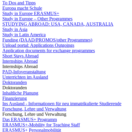
To Dos and Tipps
Europa macht Schule
Study in Europe ERASMUS+
Study in Europe – Other Programmes
STUDYING ABROAD: USA, CANADA, AUSTRALIA
Study in Asia
Study in Latin America
Funding (DAAD/PROMOS/other Programmes)
Upload portal: Applications Outgoings
Application documents for exchange programmes
Short Stays Abroad
Internships Abroad
Internships Abroad
PAD-Infoveranstaltung
Unterrichten im Ausland
Doktoranden
Doktoranden
Inhaltliche Planung
Finanzierung
Ins Ausland - Informationen für neu immatrikulierte Studierende
Forschung, Lehre und Verwaltung
Forschung, Lehre und Verwaltung
Das ERASMUS+ Programm
ERASMUS+-Mobility for Teaching Staff
ERASMUS+ Personalmobilität