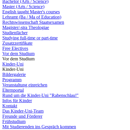
Bachelor (Arts / Science)
Master (Arts / Science)
English taught Master's courses
Lehramt (Ba / Ma of Education)
Rechtswissenschaft Staatsexamen
Magister/-stra Theologiae
Studienfächer
Studying full-time or part-time
Zusatzzertifikate
Free Electives
Vor dem Studium
Vor dem Studium
Kinder-Uni
Kinder-Uni
Bildergalerie
Programm
Veranstaltung einreichen
Elternportal
Rund um die Kinder-Uni "Rabenschlau!"
Infos für Kinder
Kontakt
Das Kinder-Uni-Team
Freunde und Förderer
Frühstudium
Mit Studierenden ins Gespräch kommen