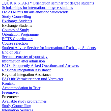
„QUICK START“ Orientation seminar for degree students
Scholarships for international degree-students
DAAD-Preis für ausländische Studierende
Study Counselling
Exchange Students
Exchange Students
Courses of Study
Orientation Programme
ECTS Coordinators
Course selection
Student Advice Service for International Exchange Students
End of Stay
Second semester of your stay
Information after admission
FAQ - Frequently Asked Questions and Answers
Regional Integration Assistance
Regional Integration Assistance
FAQ für Vermieterinnen und Vermieter
Kontakt
Accommodation in Trier
Freemover
Freemover
Available study programmes
Study Councelling
Integration Services