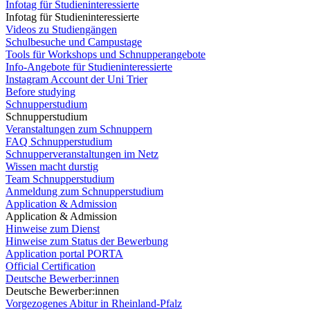
Infotag für Studieninteressierte
Infotag für Studieninteressierte
Videos zu Studiengängen
Schulbesuche und Campustage
Tools für Workshops und Schnupperangebote
Info-Angebote für Studieninteressierte
Instagram Account der Uni Trier
Before studying
Schnupperstudium
Schnupperstudium
Veranstaltungen zum Schnuppern
FAQ Schnupperstudium
Schnupperveranstaltungen im Netz
Wissen macht durstig
Team Schnupperstudium
Anmeldung zum Schnupperstudium
Application & Admission
Application & Admission
Hinweise zum Dienst
Hinweise zum Status der Bewerbung
Application portal PORTA
Official Certification
Deutsche Bewerber:innen
Deutsche Bewerber:innen
Vorgezogenes Abitur in Rheinland-Pfalz