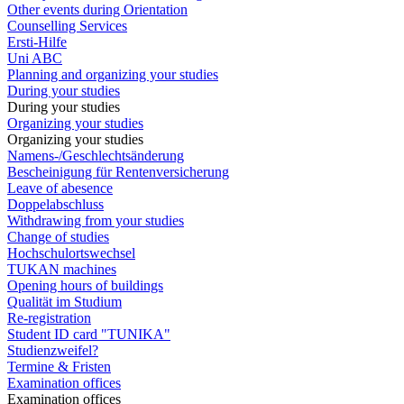
Other events during Orientation
Counselling Services
Ersti-Hilfe
Uni ABC
Planning and organizing your studies
During your studies
During your studies
Organizing your studies
Organizing your studies
Namens-/Geschlechtsänderung
Bescheinigung für Rentenversicherung
Leave of abesence
Doppelabschluss
Withdrawing from your studies
Change of studies
Hochschulortswechsel
TUKAN machines
Opening hours of buildings
Qualität im Studium
Re-registration
Student ID card "TUNIKA"
Studienzweifel?
Termine & Fristen
Examination offices
Examination offices