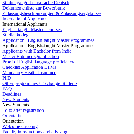
Studiengänge Lehrsprache Deutsch
Dokumentenliste zur Bewerbung
Zulassungsbeschränkungen & Zulassungsergebnisse
International Applicants
International Applicants
English taught Master's courses
Studienkolleg
Application | English-taught Master Programmes
Application | English-taught Master Programmes
Applicants with Bachelor from India
Master Entrance Qualification
Proof of English language proficiency
Checklist Application ETMs
Mandatory Health Insurance
PhD
Other programmes / Exchange Students
FAQ
Deadlines
New Students
New Students
To to after registration
Orientation
Orientation
Welcome Greeting
Faculty introductions and advising