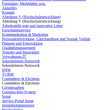
Formulare, Merkblätter usw.
Aktuelles
Kontakt
Abteilung V (Hochschulentwicklung)
Abteilung V (Hochschulentwicklung)
Arbeitsstelle gute und innovative Lehre
Forschungsservice
Kommunikation & Marketing
Personalentwicklung, Gleichstellung und Soziale Vielfalt
Planung und Entwicklung
Qualitätsmanagement
Transfer und Innovation
Verwaltungs-IT
Sekretärinnen-Netzwerk
Sekretärinnen-Netzwerk
SNW
TURM
Committees & Elections
Committees & Elections
Gremienarbeit
Gremien-Info-System
Senat
Service-Portal Senat
Senatskommissionen
Hochschulrat