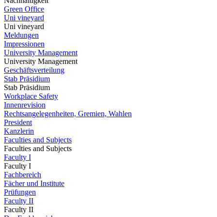
Nachhaltigkeit
Green Office
Uni vineyard
Uni vineyard
Meldungen
Impressionen
University Management
University Management
Geschäftsverteilung
Stab Präsidium
Stab Präsidium
Workplace Safety
Innenrevision
Rechtsangelegenheiten, Gremien, Wahlen
President
Kanzlerin
Faculties and Subjects
Faculties and Subjects
Faculty I
Faculty I
Fachbereich
Fächer und Institute
Prüfungen
Faculty II
Faculty II