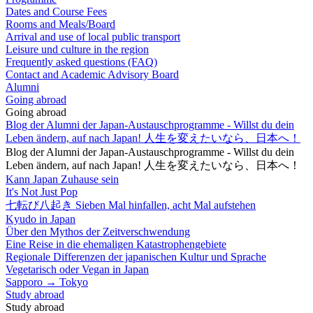
Dates and Course Fees
Rooms and Meals/Board
Arrival and use of local public transport
Leisure und culture in the region
Frequently asked questions (FAQ)
Contact and Academic Advisory Board
Alumni
Going abroad
Going abroad
Blog der Alumni der Japan-Austauschprogramme - Willst du dein
Leben ändern, auf nach Japan! 人生を変えたいなら、日本へ！
Blog der Alumni der Japan-Austauschprogramme - Willst du dein
Leben ändern, auf nach Japan! 人生を変えたいなら、日本へ！
Kann Japan Zuhause sein
It's Not Just Pop
七転び八起き Sieben Mal hinfallen, acht Mal aufstehen
Kyudo in Japan
Über den Mythos der Zeitverschwendung
Eine Reise in die ehemaligen Katastrophengebiete
Regionale Differenzen der japanischen Kultur und Sprache
Vegetarisch oder Vegan in Japan
Sapporo → Tokyo
Study abroad
Study abroad