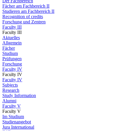
Der Fachbereich
Fächer am Fachbereich II
Studieren am Fachbereich II
Recognition of credits
Forschung und Zentren
Faculty III
Faculty III
Aktuelles
Allgemein
Fächer
Studium
Prüfungen
Forschung
Faculty IV
Faculty IV
Faculty IV
Subjects
Research
Study Information
Alumni
Faculty V
Faculty V
Im Studium
Studienangebot
Jura International