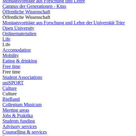
Montagsvorträge aus Forschung und Lehre
Campus der Generationen - Kino
Öffentliche Wissenschaft
Öffentliche Wissenschaft
Montagsvorträge aus Forschung und Lehre der Universität Trier
Open University
Onlinematerialien
Life
Life
Accomodation
Mobility
Eating & drinking
Free time
Free time
Student Associations
uniSPORT
Culture
Culture
BigBand
Collegium Musicum
Meeting areas
Jobs & Praktika
Students funding
Advisory services
Counselling & services