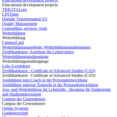
Educational development projects
Educational development projects
TRIGITALpro
LINTplus
Digitale Transformation ES
Quality Management
Counselling, services, tools
Weiterbildung
Weiterbildung
CampusCard
Weiterbildungsangebote: Weiterbildungsstudiengänge,
Zertifikatskurse, Angebote für Lehrer:innen
Weiterbildungsstudiengänge
Weiterbildungsstudiengänge
Lehr-/Lernlabore
Zertifikatskurse - Certificate of Advanced Studies (CAS)
Zertifikatskurse - Certificate of Advanced Studies (CAS)
Ausbildung zum Coach in der Personalentwicklung
Ausbildung zum/zur TrainerIn in der Personalentwicklung
Aus- und Weiterbildung für Lehrkräfte - Beratung für Studierende
und Studieninteressierte
Campus der Generationen
Campus der Generationen
Online-Systeme
Gasthörerschaft