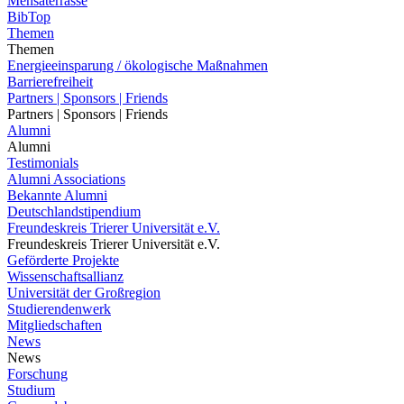
Mensaterrasse
BibTop
Themen
Themen
Energieeinsparung / ökologische Maßnahmen
Barrierefreiheit
Partners | Sponsors | Friends
Partners | Sponsors | Friends
Alumni
Alumni
Testimonials
Alumni Associations
Bekannte Alumni
Deutschlandstipendium
Freundeskreis Trierer Universität e.V.
Freundeskreis Trierer Universität e.V.
Geförderte Projekte
Wissenschaftsallianz
Universität der Großregion
Studierendenwerk
Mitgliedschaften
News
News
Forschung
Studium