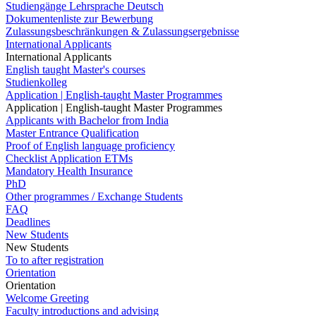
Studiengänge Lehrsprache Deutsch
Dokumentenliste zur Bewerbung
Zulassungsbeschränkungen & Zulassungsergebnisse
International Applicants
International Applicants
English taught Master's courses
Studienkolleg
Application | English-taught Master Programmes
Application | English-taught Master Programmes
Applicants with Bachelor from India
Master Entrance Qualification
Proof of English language proficiency
Checklist Application ETMs
Mandatory Health Insurance
PhD
Other programmes / Exchange Students
FAQ
Deadlines
New Students
New Students
To to after registration
Orientation
Orientation
Welcome Greeting
Faculty introductions and advising