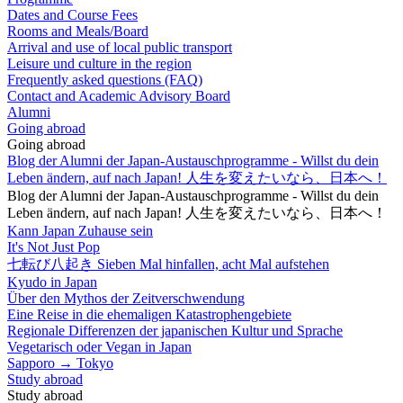
Dates and Course Fees
Rooms and Meals/Board
Arrival and use of local public transport
Leisure und culture in the region
Frequently asked questions (FAQ)
Contact and Academic Advisory Board
Alumni
Going abroad
Going abroad
Blog der Alumni der Japan-Austauschprogramme - Willst du dein
Leben ändern, auf nach Japan! 人生を変えたいなら、日本へ！
Blog der Alumni der Japan-Austauschprogramme - Willst du dein
Leben ändern, auf nach Japan! 人生を変えたいなら、日本へ！
Kann Japan Zuhause sein
It's Not Just Pop
七転び八起き Sieben Mal hinfallen, acht Mal aufstehen
Kyudo in Japan
Über den Mythos der Zeitverschwendung
Eine Reise in die ehemaligen Katastrophengebiete
Regionale Differenzen der japanischen Kultur und Sprache
Vegetarisch oder Vegan in Japan
Sapporo → Tokyo
Study abroad
Study abroad