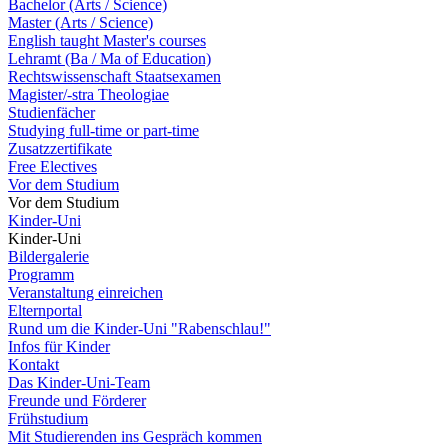
Bachelor (Arts / Science)
Master (Arts / Science)
English taught Master's courses
Lehramt (Ba / Ma of Education)
Rechtswissenschaft Staatsexamen
Magister/-stra Theologiae
Studienfächer
Studying full-time or part-time
Zusatzzertifikate
Free Electives
Vor dem Studium
Vor dem Studium
Kinder-Uni
Kinder-Uni
Bildergalerie
Programm
Veranstaltung einreichen
Elternportal
Rund um die Kinder-Uni "Rabenschlau!"
Infos für Kinder
Kontakt
Das Kinder-Uni-Team
Freunde und Förderer
Frühstudium
Mit Studierenden ins Gespräch kommen