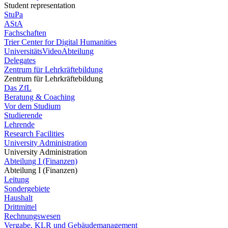
Student representation
StuPa
AStA
Fachschaften
Trier Center for Digital Humanities
UniversitätsVideoAbteilung
Delegates
Zentrum für Lehrkräftebildung
Zentrum für Lehrkräftebildung
Das ZfL
Beratung & Coaching
Vor dem Studium
Studierende
Lehrende
Research Facilities
University Administration
University Administration
Abteilung I (Finanzen)
Abteilung I (Finanzen)
Leitung
Sondergebiete
Haushalt
Drittmittel
Rechnungswesen
Vergabe, KLR und Gebäudemanagement