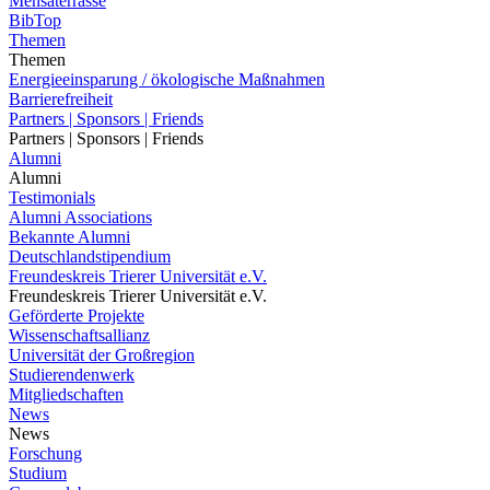
Mensaterrasse
BibTop
Themen
Themen
Energieeinsparung / ökologische Maßnahmen
Barrierefreiheit
Partners | Sponsors | Friends
Partners | Sponsors | Friends
Alumni
Alumni
Testimonials
Alumni Associations
Bekannte Alumni
Deutschlandstipendium
Freundeskreis Trierer Universität e.V.
Freundeskreis Trierer Universität e.V.
Geförderte Projekte
Wissenschaftsallianz
Universität der Großregion
Studierendenwerk
Mitgliedschaften
News
News
Forschung
Studium