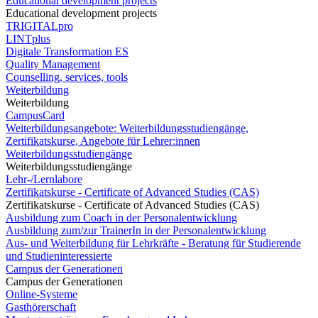
Educational development projects
Educational development projects
TRIGITALpro
LINTplus
Digitale Transformation ES
Quality Management
Counselling, services, tools
Weiterbildung
Weiterbildung
CampusCard
Weiterbildungsangebote: Weiterbildungsstudiengänge,
Zertifikatskurse, Angebote für Lehrer:innen
Weiterbildungsstudiengänge
Weiterbildungsstudiengänge
Lehr-/Lernlabore
Zertifikatskurse - Certificate of Advanced Studies (CAS)
Zertifikatskurse - Certificate of Advanced Studies (CAS)
Ausbildung zum Coach in der Personalentwicklung
Ausbildung zum/zur TrainerIn in der Personalentwicklung
Aus- und Weiterbildung für Lehrkräfte - Beratung für Studierende
und Studieninteressierte
Campus der Generationen
Campus der Generationen
Online-Systeme
Gasthörerschaft