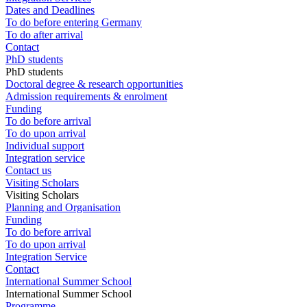
Dates and Deadlines
To do before entering Germany
To do after arrival
Contact
PhD students
PhD students
Doctoral degree & research opportunities
Admission requirements & enrolment
Funding
To do before arrival
To do upon arrival
Individual support
Integration service
Contact us
Visiting Scholars
Visiting Scholars
Planning and Organisation
Funding
To do before arrival
To do upon arrival
Integration Service
Contact
International Summer School
International Summer School
Programme