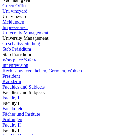
Nachhaltigkeit
Green Office
Uni vineyard
Uni vineyard
Meldungen
Impressionen
University Management
University Management
Geschäftsverteilung
Stab Präsidium
Stab Präsidium
Workplace Safety
Innenrevision
Rechtsangelegenheiten, Gremien, Wahlen
President
Kanzlerin
Faculties and Subjects
Faculties and Subjects
Faculty I
Faculty I
Fachbereich
Fächer und Institute
Prüfungen
Faculty II
Faculty II