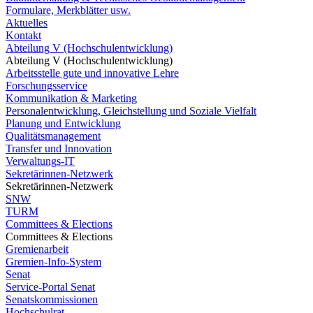
Formulare, Merkblätter usw.
Aktuelles
Kontakt
Abteilung V (Hochschulentwicklung)
Abteilung V (Hochschulentwicklung)
Arbeitsstelle gute und innovative Lehre
Forschungsservice
Kommunikation & Marketing
Personalentwicklung, Gleichstellung und Soziale Vielfalt
Planung und Entwicklung
Qualitätsmanagement
Transfer und Innovation
Verwaltungs-IT
Sekretärinnen-Netzwerk
Sekretärinnen-Netzwerk
SNW
TURM
Committees & Elections
Committees & Elections
Gremienarbeit
Gremien-Info-System
Senat
Service-Portal Senat
Senatskommissionen
Hochschulrat