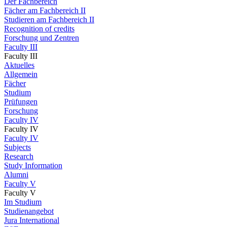
Der Fachbereich
Fächer am Fachbereich II
Studieren am Fachbereich II
Recognition of credits
Forschung und Zentren
Faculty III
Faculty III
Aktuelles
Allgemein
Fächer
Studium
Prüfungen
Forschung
Faculty IV
Faculty IV
Faculty IV
Subjects
Research
Study Information
Alumni
Faculty V
Faculty V
Im Studium
Studienangebot
Jura International