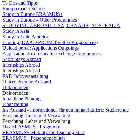
To Dos and Tipps
Europa macht Schule
Study in Europe ERASMUS+
Study in Europe – Other Programmes
STUDYING ABROAD: USA, CANADA, AUSTRALIA
Study in Asia
Study in Latin America
Funding (DAAD/PROMOS/other Programmes)
Upload portal: Applications Outgoings
Application documents for exchange programmes
Short Stays Abroad
Internships Abroad
Internships Abroad
PAD-Infoveranstaltung
Unterrichten im Ausland
Doktoranden
Doktoranden
Inhaltliche Planung
Finanzierung
Ins Ausland - Informationen für neu immatrikulierte Studierende
Forschung, Lehre und Verwaltung
Forschung, Lehre und Verwaltung
Das ERASMUS+ Programm
ERASMUS+-Mobility for Teaching Staff
ERASMUS+ Personalmobilität