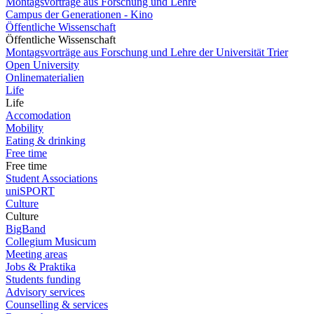
Montagsvorträge aus Forschung und Lehre
Campus der Generationen - Kino
Öffentliche Wissenschaft
Öffentliche Wissenschaft
Montagsvorträge aus Forschung und Lehre der Universität Trier
Open University
Onlinematerialien
Life
Life
Accomodation
Mobility
Eating & drinking
Free time
Free time
Student Associations
uniSPORT
Culture
Culture
BigBand
Collegium Musicum
Meeting areas
Jobs & Praktika
Students funding
Advisory services
Counselling & services