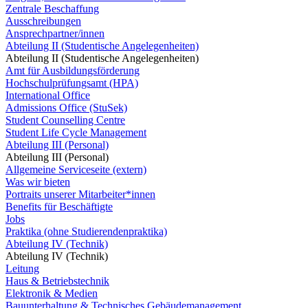
Zentrale Beschaffung
Ausschreibungen
Ansprechpartner/innen
Abteilung II (Studentische Angelegenheiten)
Abteilung II (Studentische Angelegenheiten)
Amt für Ausbildungsförderung
Hochschulprüfungsamt (HPA)
International Office
Admissions Office (StuSek)
Student Counselling Centre
Student Life Cycle Management
Abteilung III (Personal)
Abteilung III (Personal)
Allgemeine Serviceseite (extern)
Was wir bieten
Portraits unserer Mitarbeiter*innen
Benefits für Beschäftigte
Jobs
Praktika (ohne Studierendenpraktika)
Abteilung IV (Technik)
Abteilung IV (Technik)
Leitung
Haus & Betriebstechnik
Elektronik & Medien
Bauunterhaltung & Technisches Gebäudemanagement