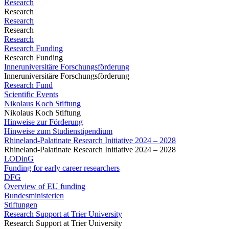
Research
Research
Research
Research
Research
Research Funding
Research Funding
Inneruniversitäre Forschungsförderung
Inneruniversitäre Forschungsförderung
Research Fund
Scientific Events
Nikolaus Koch Stiftung
Nikolaus Koch Stiftung
Hinweise zur Förderung
Hinweise zum Studienstipendium
Rhineland-Palatinate Research Initiative 2024 – 2028
Rhineland-Palatinate Research Initiative 2024 – 2028
LODinG
Funding for early career researchers
DFG
Overview of EU funding
Bundesministerien
Stiftungen
Research Support at Trier University
Research Support at Trier University