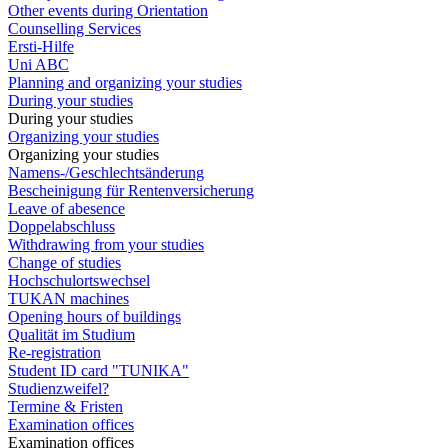
Other events during Orientation
Counselling Services
Ersti-Hilfe
Uni ABC
Planning and organizing your studies
During your studies
During your studies
Organizing your studies
Organizing your studies
Namens-/Geschlechtsänderung
Bescheinigung für Rentenversicherung
Leave of abesence
Doppelabschluss
Withdrawing from your studies
Change of studies
Hochschulortswechsel
TUKAN machines
Opening hours of buildings
Qualität im Studium
Re-registration
Student ID card "TUNIKA"
Studienzweifel?
Termine & Fristen
Examination offices
Examination offices