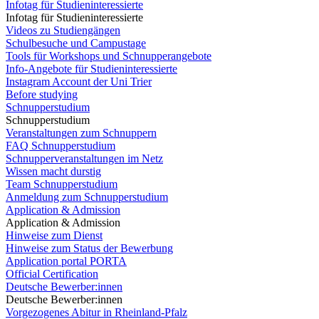
Infotag für Studieninteressierte
Infotag für Studieninteressierte
Videos zu Studiengängen
Schulbesuche und Campustage
Tools für Workshops und Schnupperangebote
Info-Angebote für Studieninteressierte
Instagram Account der Uni Trier
Before studying
Schnupperstudium
Schnupperstudium
Veranstaltungen zum Schnuppern
FAQ Schnupperstudium
Schnupperveranstaltungen im Netz
Wissen macht durstig
Team Schnupperstudium
Anmeldung zum Schnupperstudium
Application & Admission
Application & Admission
Hinweise zum Dienst
Hinweise zum Status der Bewerbung
Application portal PORTA
Official Certification
Deutsche Bewerber:innen
Deutsche Bewerber:innen
Vorgezogenes Abitur in Rheinland-Pfalz