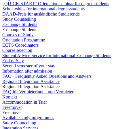
„QUICK START“ Orientation seminar for degree students
Scholarships for international degree-students
DAAD-Preis für ausländische Studierende
Study Counselling
Exchange Students
Exchange Students
Courses of Study
Orientation Programme
ECTS Coordinators
Course selection
Student Advice Service for International Exchange Students
End of Stay
Second semester of your stay
Information after admission
FAQ - Frequently Asked Questions and Answers
Regional Integration Assistance
Regional Integration Assistance
FAQ für Vermieterinnen und Vermieter
Kontakt
Accommodation in Trier
Freemover
Freemover
Available study programmes
Study Councelling
Integration Services