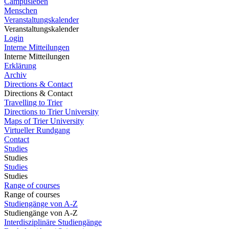
Campusleben
Menschen
Veranstaltungskalender
Veranstaltungskalender
Login
Interne Mitteilungen
Interne Mitteilungen
Erklärung
Archiv
Directions & Contact
Directions & Contact
Travelling to Trier
Directions to Trier University
Maps of Trier University
Virtueller Rundgang
Contact
Studies
Studies
Studies
Studies
Range of courses
Range of courses
Studiengänge von A-Z
Studiengänge von A-Z
Interdisziplinäre Studiengänge