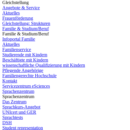
Gleichstellung
Angebote & Service
Aktuelles
Frauenförderung
Gleichstellung: Strukturen
Familie & Studium/Beruf
Familie & Studium/Beruf
Infoportal Familie
Aktuelles
Familienservice
Studierende mit Kindern
Beschäftigte mit Kindern
wissenschaftliche Qualifizierung mit Kindern
Pflegende Angehörige
Familiengerechte Hochschule
Kontakt
Servicezentrum eSciences
Sprachenzentrum
Sprachenzentrum
Das Zentrum
Sprachkurs-Angebot
UNIcert und GER
Sprachtests
DSH
Student representation