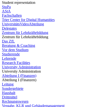
Student representation
StuPa
AStA
Fachschaften
Trier Center for Digital Humanities
UniversitätsVideoAbteilung
Delegates
Zentrum für Lehrkräftebildung
Zentrum für Lehrkräftebildung
Das ZfL
Beratung & Coaching
Vor dem Studium
Studierende
Lehrende
Research Facilities
University Administration
University Administration
Abteilung I (Finanzen)
Abteilung I (Finanzen)
Leitung
Sondergebiete
Haushalt
Drittmittel
Rechnungswesen
Vergabe, KLR und Gebäudemanagement