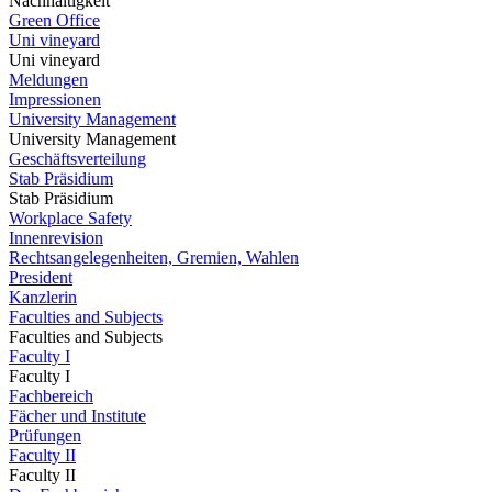
Nachhaltigkeit
Green Office
Uni vineyard
Uni vineyard
Meldungen
Impressionen
University Management
University Management
Geschäftsverteilung
Stab Präsidium
Stab Präsidium
Workplace Safety
Innenrevision
Rechtsangelegenheiten, Gremien, Wahlen
President
Kanzlerin
Faculties and Subjects
Faculties and Subjects
Faculty I
Faculty I
Fachbereich
Fächer und Institute
Prüfungen
Faculty II
Faculty II