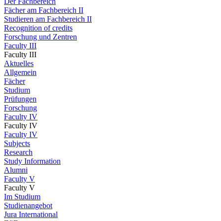
Der Fachbereich
Fächer am Fachbereich II
Studieren am Fachbereich II
Recognition of credits
Forschung und Zentren
Faculty III
Faculty III
Aktuelles
Allgemein
Fächer
Studium
Prüfungen
Forschung
Faculty IV
Faculty IV
Faculty IV
Subjects
Research
Study Information
Alumni
Faculty V
Faculty V
Im Studium
Studienangebot
Jura International