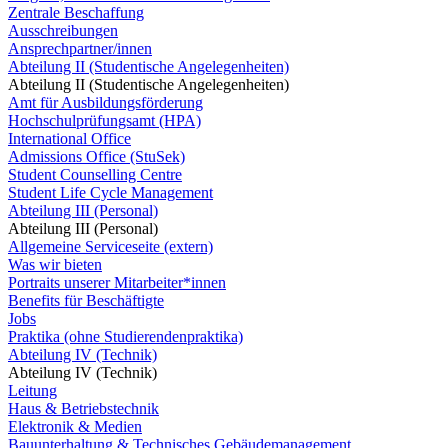
Zentrale Beschaffung
Ausschreibungen
Ansprechpartner/innen
Abteilung II (Studentische Angelegenheiten)
Abteilung II (Studentische Angelegenheiten)
Amt für Ausbildungsförderung
Hochschulprüfungsamt (HPA)
International Office
Admissions Office (StuSek)
Student Counselling Centre
Student Life Cycle Management
Abteilung III (Personal)
Abteilung III (Personal)
Allgemeine Serviceseite (extern)
Was wir bieten
Portraits unserer Mitarbeiter*innen
Benefits für Beschäftigte
Jobs
Praktika (ohne Studierendenpraktika)
Abteilung IV (Technik)
Abteilung IV (Technik)
Leitung
Haus & Betriebstechnik
Elektronik & Medien
Bauunterhaltung & Technisches Gebäudemanagement