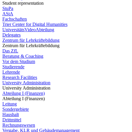
Student representation
StuPa
AStA
Fachschaften
Trier Center for Digital Humanities
UniversitätsVideoAbteilung
Delegates
Zentrum für Lehrkräftebildung
Zentrum für Lehrkräftebildung
Das ZfL
Beratung & Coaching
Vor dem Studium
Studierende
Lehrende
Research Facilities
University Administration
University Administration
Abteilung I (Finanzen)
Abteilung I (Finanzen)
Leitung
Sondergebiete
Haushalt
Drittmittel
Rechnungswesen
Vergabe, KLR und Gebäudemanagement