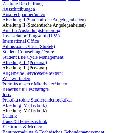
Zentrale Beschaffung
Ausschreibungen
Ansprechpartner/innen
Abteilung II (Studentische Angelegenheiten)
Abteilung II (Studentische Angelegenheiten)
Amt für Ausbildungsförderung
Hochschulprüfungsamt (HPA)
International Office
Admissions Office (StuSek)
Student Counselling Centre
Student Life Cycle Management
Abteilung III (Personal)
Abteilung III (Personal)
Allgemeine Serviceseite (extern)
Was wir bieten
Portraits unserer Mitarbeiter*innen
Benefits für Beschäftigte
Jobs
Praktika (ohne Studierendenpraktika)
Abteilung IV (Technik)
Abteilung IV (Technik)
Leitung
Haus & Betriebstechnik
Elektronik & Medien
Bauunterhaltung & Technisches Gebäudemanagement