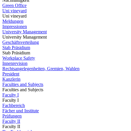
Nachhaltigkeit
Green Office
Uni vineyard
Uni vineyard
Meldungen
Impressionen
University Management
University Management
Geschäftsverteilung
Stab Präsidium
Stab Präsidium
Workplace Safety
Innenrevision
Rechtsangelegenheiten, Gremien, Wahlen
President
Kanzlerin
Faculties and Subjects
Faculties and Subjects
Faculty I
Faculty I
Fachbereich
Fächer und Institute
Prüfungen
Faculty II
Faculty II