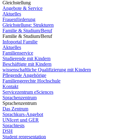
Gleichstellung
Angebote & Service
Aktuelles
Frauenförderung
Gleichstellung: Strukturen
Familie & Studium/Beruf
Familie & Studium/Beruf
Infoportal Familie
Aktuelles
Familienservice
Studierende mit Kindern
Beschäftigte mit Kindern
wissenschaftliche Qualifizierung mit Kindern
Pflegende Angehörige
Familiengerechte Hochschule
Kontakt
Servicezentrum eSciences
Sprachenzentrum
Sprachenzentrum
Das Zentrum
Sprachkurs-Angebot
UNIcert und GER
Sprachtests
DSH
Student representation