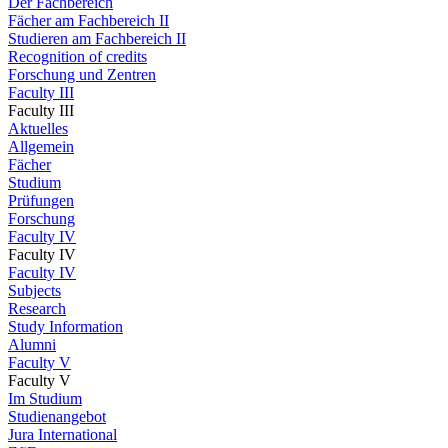
Der Fachbereich
Fächer am Fachbereich II
Studieren am Fachbereich II
Recognition of credits
Forschung und Zentren
Faculty III
Faculty III
Aktuelles
Allgemein
Fächer
Studium
Prüfungen
Forschung
Faculty IV
Faculty IV
Faculty IV
Subjects
Research
Study Information
Alumni
Faculty V
Faculty V
Im Studium
Studienangebot
Jura International