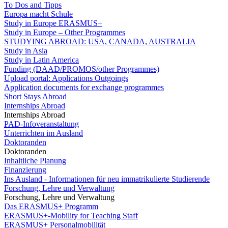
To Dos and Tipps
Europa macht Schule
Study in Europe ERASMUS+
Study in Europe – Other Programmes
STUDYING ABROAD: USA, CANADA, AUSTRALIA
Study in Asia
Study in Latin America
Funding (DAAD/PROMOS/other Programmes)
Upload portal: Applications Outgoings
Application documents for exchange programmes
Short Stays Abroad
Internships Abroad
Internships Abroad
PAD-Infoveranstaltung
Unterrichten im Ausland
Doktoranden
Doktoranden
Inhaltliche Planung
Finanzierung
Ins Ausland - Informationen für neu immatrikulierte Studierende
Forschung, Lehre und Verwaltung
Forschung, Lehre und Verwaltung
Das ERASMUS+ Programm
ERASMUS+-Mobility for Teaching Staff
ERASMUS+ Personalmobilität