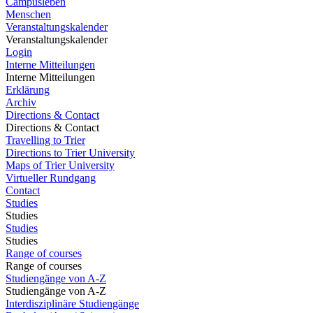
Campusleben
Menschen
Veranstaltungskalender
Veranstaltungskalender
Login
Interne Mitteilungen
Interne Mitteilungen
Erklärung
Archiv
Directions & Contact
Directions & Contact
Travelling to Trier
Directions to Trier University
Maps of Trier University
Virtueller Rundgang
Contact
Studies
Studies
Studies
Studies
Range of courses
Range of courses
Studiengänge von A-Z
Studiengänge von A-Z
Interdisziplinäre Studiengänge