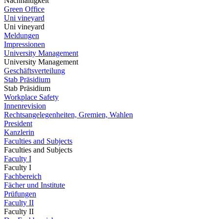
Nachhaltigkeit
Green Office
Uni vineyard
Uni vineyard
Meldungen
Impressionen
University Management
University Management
Geschäftsverteilung
Stab Präsidium
Stab Präsidium
Workplace Safety
Innenrevision
Rechtsangelegenheiten, Gremien, Wahlen
President
Kanzlerin
Faculties and Subjects
Faculties and Subjects
Faculty I
Faculty I
Fachbereich
Fächer und Institute
Prüfungen
Faculty II
Faculty II