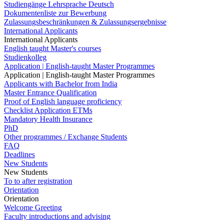
Studiengänge Lehrsprache Deutsch
Dokumentenliste zur Bewerbung
Zulassungsbeschränkungen & Zulassungsergebnisse
International Applicants
International Applicants
English taught Master's courses
Studienkolleg
Application | English-taught Master Programmes
Application | English-taught Master Programmes
Applicants with Bachelor from India
Master Entrance Qualification
Proof of English language proficiency
Checklist Application ETMs
Mandatory Health Insurance
PhD
Other programmes / Exchange Students
FAQ
Deadlines
New Students
New Students
To to after registration
Orientation
Orientation
Welcome Greeting
Faculty introductions and advising