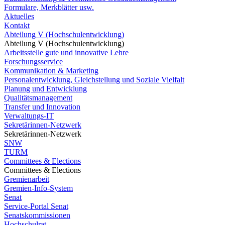
Formulare, Merkblätter usw.
Aktuelles
Kontakt
Abteilung V (Hochschulentwicklung)
Abteilung V (Hochschulentwicklung)
Arbeitsstelle gute und innovative Lehre
Forschungsservice
Kommunikation & Marketing
Personalentwicklung, Gleichstellung und Soziale Vielfalt
Planung und Entwicklung
Qualitätsmanagement
Transfer und Innovation
Verwaltungs-IT
Sekretärinnen-Netzwerk
Sekretärinnen-Netzwerk
SNW
TURM
Committees & Elections
Committees & Elections
Gremienarbeit
Gremien-Info-System
Senat
Service-Portal Senat
Senatskommissionen
Hochschulrat