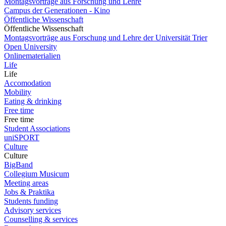
Montagsvorträge aus Forschung und Lehre
Campus der Generationen - Kino
Öffentliche Wissenschaft
Öffentliche Wissenschaft
Montagsvorträge aus Forschung und Lehre der Universität Trier
Open University
Onlinematerialien
Life
Life
Accomodation
Mobility
Eating & drinking
Free time
Free time
Student Associations
uniSPORT
Culture
Culture
BigBand
Collegium Musicum
Meeting areas
Jobs & Praktika
Students funding
Advisory services
Counselling & services