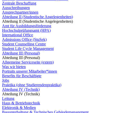
Zentrale Beschaffung
Ausschreibungen
Ansprechpartner/innen
Abteilung II (Studentische Angelegenheiten)
Abteilung II (Studentische Angelegenheiten)
Amt für Ausbildungsförderung
Hochschulprüfungsamt (HPA)
International Office
Admissions Office (StuSek)
Student Counselling Centre
Student Life Cycle Management
Abteilung III (Personal)
Abteilung III (Personal)
Allgemeine Serviceseite (extern)
Was wir bieten
Portraits unserer Mitarbeiter*innen
Benefits für Beschäftigte
Jobs
Praktika (ohne Studierendenpraktika)
Abteilung IV (Technik)
Abteilung IV (Technik)
Leitung
Haus & Betriebstechnik
Elektronik & Medien
Bauunterhaltung & Technisches Gebäudemanagement