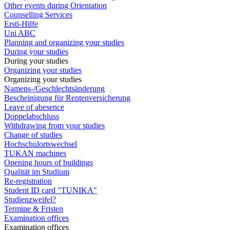
Other events during Orientation
Counselling Services
Ersti-Hilfe
Uni ABC
Planning and organizing your studies
During your studies
During your studies
Organizing your studies
Organizing your studies
Namens-/Geschlechtsänderung
Bescheinigung für Rentenversicherung
Leave of abesence
Doppelabschluss
Withdrawing from your studies
Change of studies
Hochschulortswechsel
TUKAN machines
Opening hours of buildings
Qualität im Studium
Re-registration
Student ID card "TUNIKA"
Studienzweifel?
Termine & Fristen
Examination offices
Examination offices