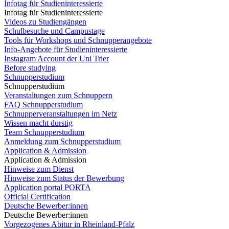
Infotag für Studieninteressierte
Infotag für Studieninteressierte
Videos zu Studiengängen
Schulbesuche und Campustage
Tools für Workshops und Schnupperangebote
Info-Angebote für Studieninteressierte
Instagram Account der Uni Trier
Before studying
Schnupperstudium
Schnupperstudium
Veranstaltungen zum Schnuppern
FAQ Schnupperstudium
Schnupperveranstaltungen im Netz
Wissen macht durstig
Team Schnupperstudium
Anmeldung zum Schnupperstudium
Application & Admission
Application & Admission
Hinweise zum Dienst
Hinweise zum Status der Bewerbung
Application portal PORTA
Official Certification
Deutsche Bewerber:innen
Deutsche Bewerber:innen
Vorgezogenes Abitur in Rheinland-Pfalz