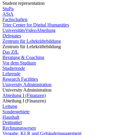
Student representation
StuPa
AStA
Fachschaften
Trier Center for Digital Humanities
UniversitätsVideoAbteilung
Delegates
Zentrum für Lehrkräftebildung
Zentrum für Lehrkräftebildung
Das ZfL
Beratung & Coaching
Vor dem Studium
Studierende
Lehrende
Research Facilities
University Administration
University Administration
Abteilung I (Finanzen)
Abteilung I (Finanzen)
Leitung
Sondergebiete
Haushalt
Drittmittel
Rechnungswesen
Vergabe, KLR und Gebäudemanagement