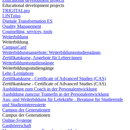
Educational development projects
Educational development projects
TRIGITALpro
LINTplus
Digitale Transformation ES
Quality Management
Counselling, services, tools
Weiterbildung
Weiterbildung
CampusCard
Weiterbildungsangebote: Weiterbildungsstudiengänge,
Zertifikatskurse, Angebote für Lehrer:innen
Weiterbildungsstudiengänge
Weiterbildungsstudiengänge
Lehr-/Lernlabore
Zertifikatskurse - Certificate of Advanced Studies (CAS)
Zertifikatskurse - Certificate of Advanced Studies (CAS)
Ausbildung zum Coach in der Personalentwicklung
Ausbildung zum/zur TrainerIn in der Personalentwicklung
Aus- und Weiterbildung für Lehrkräfte - Beratung für Studierende
und Studieninteressierte
Campus der Generationen
Campus der Generationen
Online-Systeme
Gasthörerschaft