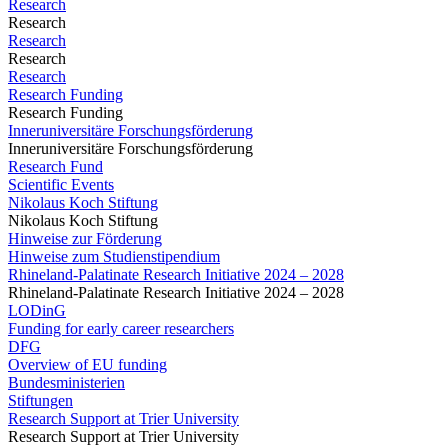
Research
Research
Research
Research
Research
Research Funding
Research Funding
Inneruniversitäre Forschungsförderung
Inneruniversitäre Forschungsförderung
Research Fund
Scientific Events
Nikolaus Koch Stiftung
Nikolaus Koch Stiftung
Hinweise zur Förderung
Hinweise zum Studienstipendium
Rhineland-Palatinate Research Initiative 2024 – 2028
Rhineland-Palatinate Research Initiative 2024 – 2028
LODinG
Funding for early career researchers
DFG
Overview of EU funding
Bundesministerien
Stiftungen
Research Support at Trier University
Research Support at Trier University