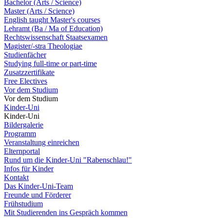
Bachelor (Arts / Science)
Master (Arts / Science)
English taught Master's courses
Lehramt (Ba / Ma of Education)
Rechtswissenschaft Staatsexamen
Magister/-stra Theologiae
Studienfächer
Studying full-time or part-time
Zusatzzertifikate
Free Electives
Vor dem Studium
Vor dem Studium
Kinder-Uni
Kinder-Uni
Bildergalerie
Programm
Veranstaltung einreichen
Elternportal
Rund um die Kinder-Uni "Rabenschlau!"
Infos für Kinder
Kontakt
Das Kinder-Uni-Team
Freunde und Förderer
Frühstudium
Mit Studierenden ins Gespräch kommen