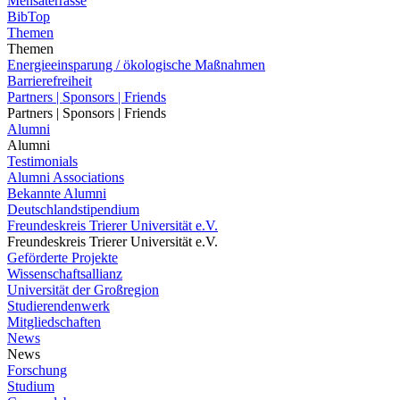
Mensaterrasse
BibTop
Themen
Themen
Energieeinsparung / ökologische Maßnahmen
Barrierefreiheit
Partners | Sponsors | Friends
Partners | Sponsors | Friends
Alumni
Alumni
Testimonials
Alumni Associations
Bekannte Alumni
Deutschlandstipendium
Freundeskreis Trierer Universität e.V.
Freundeskreis Trierer Universität e.V.
Geförderte Projekte
Wissenschaftsallianz
Universität der Großregion
Studierendenwerk
Mitgliedschaften
News
News
Forschung
Studium