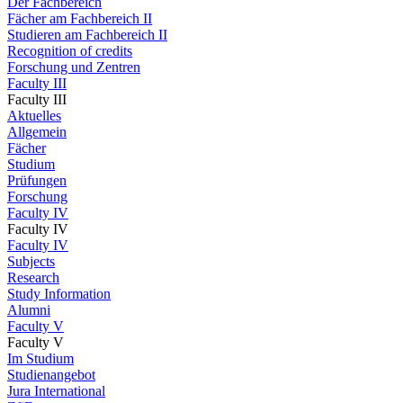
Der Fachbereich
Fächer am Fachbereich II
Studieren am Fachbereich II
Recognition of credits
Forschung und Zentren
Faculty III
Faculty III
Aktuelles
Allgemein
Fächer
Studium
Prüfungen
Forschung
Faculty IV
Faculty IV
Faculty IV
Subjects
Research
Study Information
Alumni
Faculty V
Faculty V
Im Studium
Studienangebot
Jura International