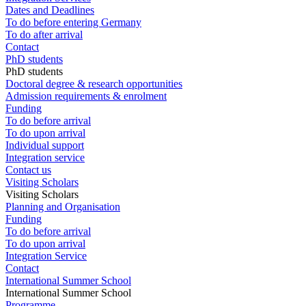
Dates and Deadlines
To do before entering Germany
To do after arrival
Contact
PhD students
PhD students
Doctoral degree & research opportunities
Admission requirements & enrolment
Funding
To do before arrival
To do upon arrival
Individual support
Integration service
Contact us
Visiting Scholars
Visiting Scholars
Planning and Organisation
Funding
To do before arrival
To do upon arrival
Integration Service
Contact
International Summer School
International Summer School
Programme