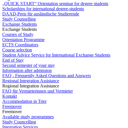
„QUICK START“ Orientation seminar for degree students
Scholarships for international degree-students
DAAD-Preis für ausländische Studierende
Study Counselling
Exchange Students
Exchange Students
Courses of Study
Orientation Programme
ECTS Coordinators
Course selection
Student Advice Service for International Exchange Students
End of Stay
Second semester of your stay
Information after admission
FAQ - Frequently Asked Questions and Answers
Regional Integration Assistance
Regional Integration Assistance
FAQ für Vermieterinnen und Vermieter
Kontakt
Accommodation in Trier
Freemover
Freemover
Available study programmes
Study Councelling
Integration Services