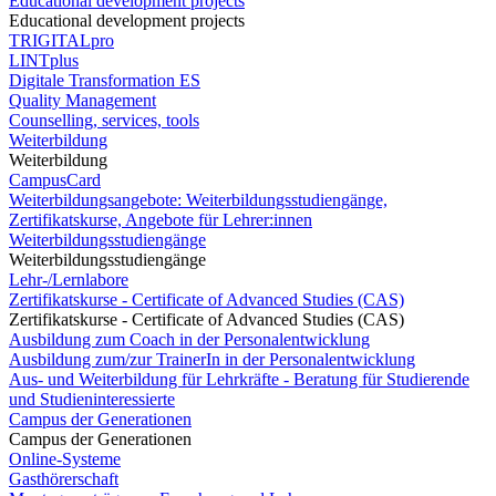
Educational development projects
Educational development projects
TRIGITALpro
LINTplus
Digitale Transformation ES
Quality Management
Counselling, services, tools
Weiterbildung
Weiterbildung
CampusCard
Weiterbildungsangebote: Weiterbildungsstudiengänge,
Zertifikatskurse, Angebote für Lehrer:innen
Weiterbildungsstudiengänge
Weiterbildungsstudiengänge
Lehr-/Lernlabore
Zertifikatskurse - Certificate of Advanced Studies (CAS)
Zertifikatskurse - Certificate of Advanced Studies (CAS)
Ausbildung zum Coach in der Personalentwicklung
Ausbildung zum/zur TrainerIn in der Personalentwicklung
Aus- und Weiterbildung für Lehrkräfte - Beratung für Studierende
und Studieninteressierte
Campus der Generationen
Campus der Generationen
Online-Systeme
Gasthörerschaft