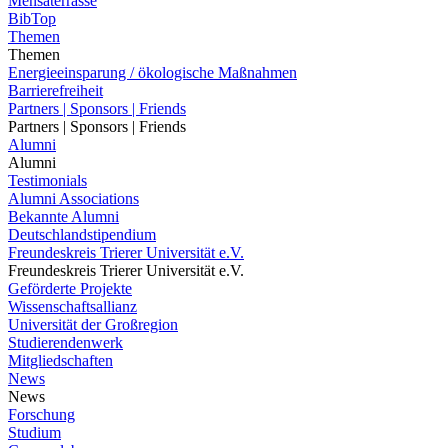
Mensaterrasse
BibTop
Themen
Themen
Energieeinsparung / ökologische Maßnahmen
Barrierefreiheit
Partners | Sponsors | Friends
Partners | Sponsors | Friends
Alumni
Alumni
Testimonials
Alumni Associations
Bekannte Alumni
Deutschlandstipendium
Freundeskreis Trierer Universität e.V.
Freundeskreis Trierer Universität e.V.
Geförderte Projekte
Wissenschaftsallianz
Universität der Großregion
Studierendenwerk
Mitgliedschaften
News
News
Forschung
Studium