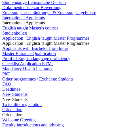
Studiengänge Lehrsprache Deutsch
Dokumentenliste zur Bewerbung
Zulassungsbeschränkungen & Zulassungsergebnisse
International Applicants
International Applicants
English taught Master's courses
Studienkolleg
Application | English-taught Master Programmes
Application | English-taught Master Programmes
Applicants with Bachelor from India
Master Entrance Qualification
Proof of English language proficiency
Checklist Application ETMs
Mandatory Health Insurance
PhD
Other programmes / Exchange Students
FAQ
Deadlines
New Students
New Students
To to after registration
Orientation
Orientation
Welcome Greeting
Faculty introductions and advising