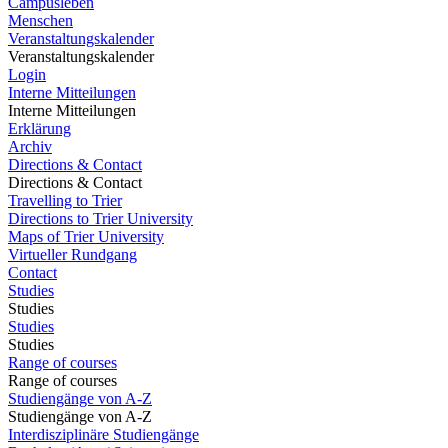
Campusleben
Menschen
Veranstaltungskalender
Veranstaltungskalender
Login
Interne Mitteilungen
Interne Mitteilungen
Erklärung
Archiv
Directions & Contact
Directions & Contact
Travelling to Trier
Directions to Trier University
Maps of Trier University
Virtueller Rundgang
Contact
Studies
Studies
Studies
Studies
Range of courses
Range of courses
Studiengänge von A-Z
Studiengänge von A-Z
Interdisziplinäre Studiengänge