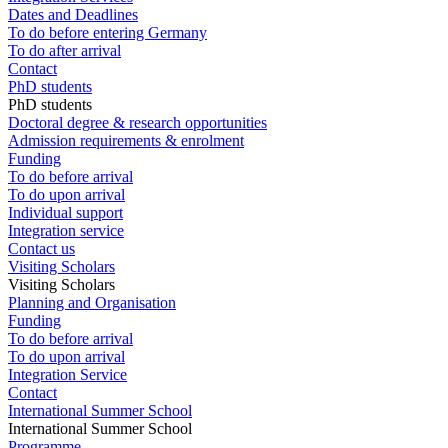
Dates and Deadlines
To do before entering Germany
To do after arrival
Contact
PhD students
PhD students
Doctoral degree & research opportunities
Admission requirements & enrolment
Funding
To do before arrival
To do upon arrival
Individual support
Integration service
Contact us
Visiting Scholars
Visiting Scholars
Planning and Organisation
Funding
To do before arrival
To do upon arrival
Integration Service
Contact
International Summer School
International Summer School
Programme