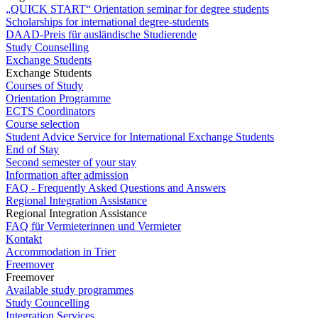
„QUICK START“ Orientation seminar for degree students
Scholarships for international degree-students
DAAD-Preis für ausländische Studierende
Study Counselling
Exchange Students
Exchange Students
Courses of Study
Orientation Programme
ECTS Coordinators
Course selection
Student Advice Service for International Exchange Students
End of Stay
Second semester of your stay
Information after admission
FAQ - Frequently Asked Questions and Answers
Regional Integration Assistance
Regional Integration Assistance
FAQ für Vermieterinnen und Vermieter
Kontakt
Accommodation in Trier
Freemover
Freemover
Available study programmes
Study Councelling
Integration Services