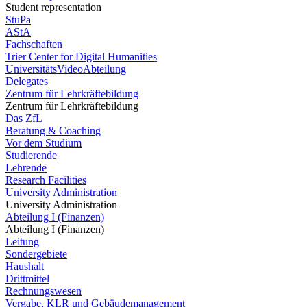
Student representation
StuPa
AStA
Fachschaften
Trier Center for Digital Humanities
UniversitätsVideoAbteilung
Delegates
Zentrum für Lehrkräftebildung
Zentrum für Lehrkräftebildung
Das ZfL
Beratung & Coaching
Vor dem Studium
Studierende
Lehrende
Research Facilities
University Administration
University Administration
Abteilung I (Finanzen)
Abteilung I (Finanzen)
Leitung
Sondergebiete
Haushalt
Drittmittel
Rechnungswesen
Vergabe, KLR und Gebäudemanagement