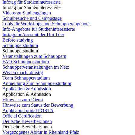
Infotag für Studieninteressierte
Infotag für Studieninteressierte
Videos zu Studiengängen
Schulbesuche und Campustage
Tools für Workshops und Schnupperangebote
Info-Angebote für Studieninteressierte
Instagram Account der Uni Trier
Before studying
Schnupperstudium
Schnupperstudium
Veranstaltungen zum Schnuppern
FAQ Schnupperstudium
Schnupperveranstaltungen im Netz
Wissen macht durstig
Team Schnupperstudium
Anmeldung zum Schnupperstudium
Application & Admission
Application & Admission
Hinweise zum Dienst
Hinweise zum Status der Bewerbung
Application portal PORTA
Official Certification
Deutsche Bewerber:innen
Deutsche Bewerber:innen
Vorgezogenes Abitur in Rheinland-Pfalz