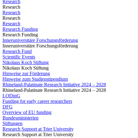
Research
Research
Research
Research
Research
Research Funding
Research Funding
Inneruniversitäre Forschungsförderung
Inneruniversitäre Forschungsförderung
Research Fund
Scientific Events
Nikolaus Koch Stiftung
Nikolaus Koch Stiftung
Hinweise zur Förderung
Hinweise zum Studienstipendium
Rhineland-Palatinate Research Initiative 2024 – 2028
Rhineland-Palatinate Research Initiative 2024 – 2028
LODinG
Funding for early career researchers
DFG
Overview of EU funding
Bundesministerien
Stiftungen
Research Support at Trier University
Research Support at Trier University