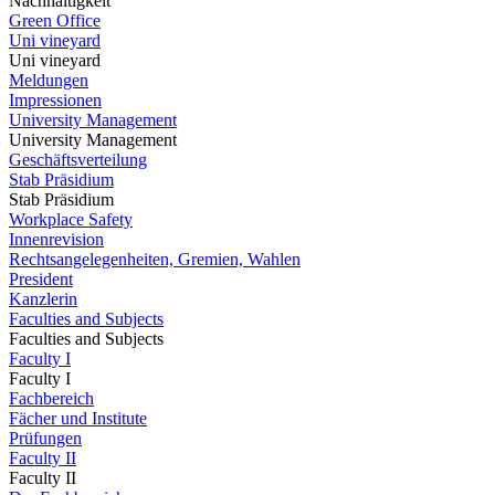
Nachhaltigkeit
Green Office
Uni vineyard
Uni vineyard
Meldungen
Impressionen
University Management
University Management
Geschäftsverteilung
Stab Präsidium
Stab Präsidium
Workplace Safety
Innenrevision
Rechtsangelegenheiten, Gremien, Wahlen
President
Kanzlerin
Faculties and Subjects
Faculties and Subjects
Faculty I
Faculty I
Fachbereich
Fächer und Institute
Prüfungen
Faculty II
Faculty II