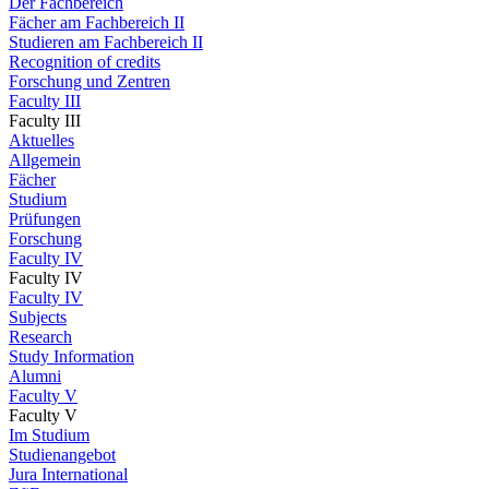
Der Fachbereich
Fächer am Fachbereich II
Studieren am Fachbereich II
Recognition of credits
Forschung und Zentren
Faculty III
Faculty III
Aktuelles
Allgemein
Fächer
Studium
Prüfungen
Forschung
Faculty IV
Faculty IV
Faculty IV
Subjects
Research
Study Information
Alumni
Faculty V
Faculty V
Im Studium
Studienangebot
Jura International