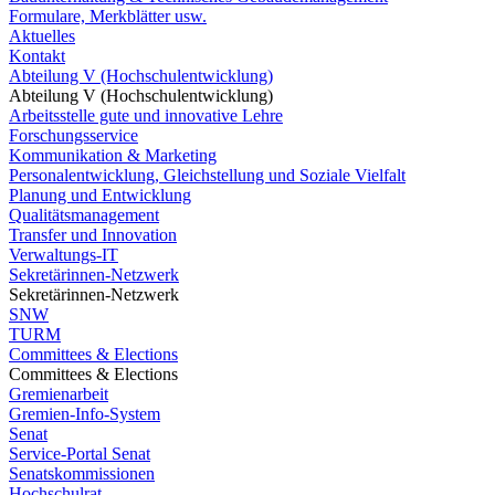
Formulare, Merkblätter usw.
Aktuelles
Kontakt
Abteilung V (Hochschulentwicklung)
Abteilung V (Hochschulentwicklung)
Arbeitsstelle gute und innovative Lehre
Forschungsservice
Kommunikation & Marketing
Personalentwicklung, Gleichstellung und Soziale Vielfalt
Planung und Entwicklung
Qualitätsmanagement
Transfer und Innovation
Verwaltungs-IT
Sekretärinnen-Netzwerk
Sekretärinnen-Netzwerk
SNW
TURM
Committees & Elections
Committees & Elections
Gremienarbeit
Gremien-Info-System
Senat
Service-Portal Senat
Senatskommissionen
Hochschulrat