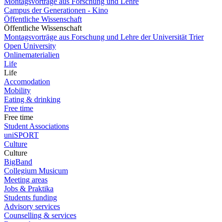
Montagsvorträge aus Forschung und Lehre
Campus der Generationen - Kino
Öffentliche Wissenschaft
Öffentliche Wissenschaft
Montagsvorträge aus Forschung und Lehre der Universität Trier
Open University
Onlinematerialien
Life
Life
Accomodation
Mobility
Eating & drinking
Free time
Free time
Student Associations
uniSPORT
Culture
Culture
BigBand
Collegium Musicum
Meeting areas
Jobs & Praktika
Students funding
Advisory services
Counselling & services