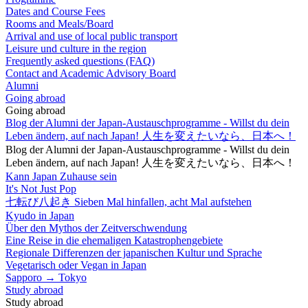
Dates and Course Fees
Rooms and Meals/Board
Arrival and use of local public transport
Leisure und culture in the region
Frequently asked questions (FAQ)
Contact and Academic Advisory Board
Alumni
Going abroad
Going abroad
Blog der Alumni der Japan-Austauschprogramme - Willst du dein
Leben ändern, auf nach Japan! 人生を変えたいなら、日本へ！
Blog der Alumni der Japan-Austauschprogramme - Willst du dein
Leben ändern, auf nach Japan! 人生を変えたいなら、日本へ！
Kann Japan Zuhause sein
It's Not Just Pop
七転び八起き Sieben Mal hinfallen, acht Mal aufstehen
Kyudo in Japan
Über den Mythos der Zeitverschwendung
Eine Reise in die ehemaligen Katastrophengebiete
Regionale Differenzen der japanischen Kultur und Sprache
Vegetarisch oder Vegan in Japan
Sapporo → Tokyo
Study abroad
Study abroad