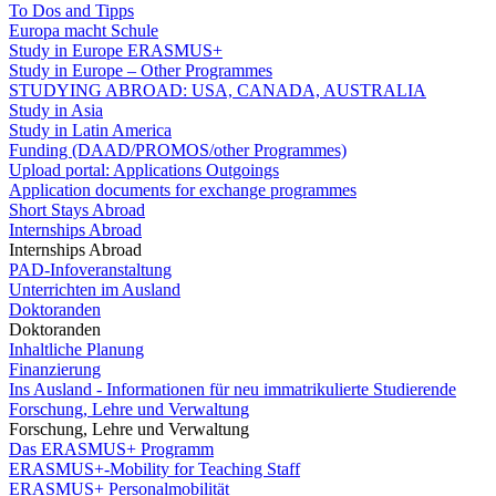
To Dos and Tipps
Europa macht Schule
Study in Europe ERASMUS+
Study in Europe – Other Programmes
STUDYING ABROAD: USA, CANADA, AUSTRALIA
Study in Asia
Study in Latin America
Funding (DAAD/PROMOS/other Programmes)
Upload portal: Applications Outgoings
Application documents for exchange programmes
Short Stays Abroad
Internships Abroad
Internships Abroad
PAD-Infoveranstaltung
Unterrichten im Ausland
Doktoranden
Doktoranden
Inhaltliche Planung
Finanzierung
Ins Ausland - Informationen für neu immatrikulierte Studierende
Forschung, Lehre und Verwaltung
Forschung, Lehre und Verwaltung
Das ERASMUS+ Programm
ERASMUS+-Mobility for Teaching Staff
ERASMUS+ Personalmobilität