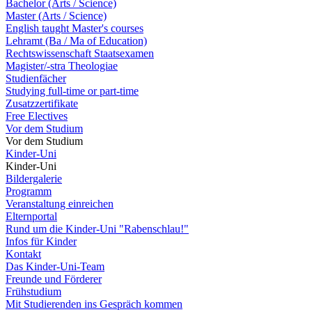
Bachelor (Arts / Science)
Master (Arts / Science)
English taught Master's courses
Lehramt (Ba / Ma of Education)
Rechtswissenschaft Staatsexamen
Magister/-stra Theologiae
Studienfächer
Studying full-time or part-time
Zusatzzertifikate
Free Electives
Vor dem Studium
Vor dem Studium
Kinder-Uni
Kinder-Uni
Bildergalerie
Programm
Veranstaltung einreichen
Elternportal
Rund um die Kinder-Uni "Rabenschlau!"
Infos für Kinder
Kontakt
Das Kinder-Uni-Team
Freunde und Förderer
Frühstudium
Mit Studierenden ins Gespräch kommen