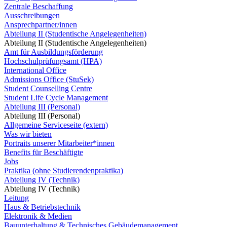
Zentrale Beschaffung
Ausschreibungen
Ansprechpartner/innen
Abteilung II (Studentische Angelegenheiten)
Abteilung II (Studentische Angelegenheiten)
Amt für Ausbildungsförderung
Hochschulprüfungsamt (HPA)
International Office
Admissions Office (StuSek)
Student Counselling Centre
Student Life Cycle Management
Abteilung III (Personal)
Abteilung III (Personal)
Allgemeine Serviceseite (extern)
Was wir bieten
Portraits unserer Mitarbeiter*innen
Benefits für Beschäftigte
Jobs
Praktika (ohne Studierendenpraktika)
Abteilung IV (Technik)
Abteilung IV (Technik)
Leitung
Haus & Betriebstechnik
Elektronik & Medien
Bauunterhaltung & Technisches Gebäudemanagement