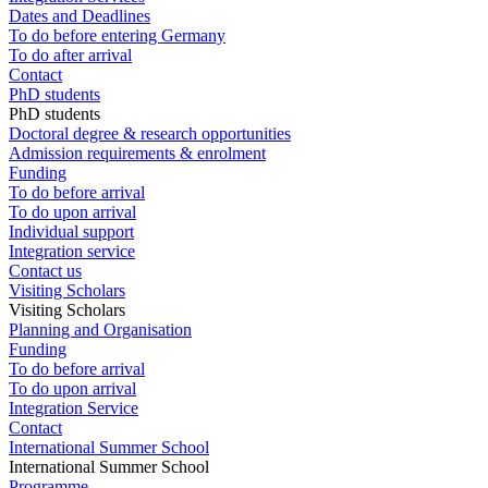
Dates and Deadlines
To do before entering Germany
To do after arrival
Contact
PhD students
PhD students
Doctoral degree & research opportunities
Admission requirements & enrolment
Funding
To do before arrival
To do upon arrival
Individual support
Integration service
Contact us
Visiting Scholars
Visiting Scholars
Planning and Organisation
Funding
To do before arrival
To do upon arrival
Integration Service
Contact
International Summer School
International Summer School
Programme