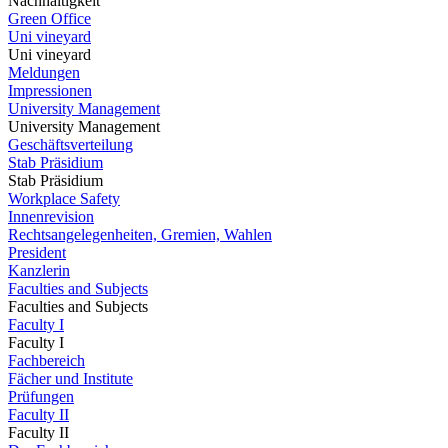
Nachhaltigkeit
Green Office
Uni vineyard
Uni vineyard
Meldungen
Impressionen
University Management
University Management
Geschäftsverteilung
Stab Präsidium
Stab Präsidium
Workplace Safety
Innenrevision
Rechtsangelegenheiten, Gremien, Wahlen
President
Kanzlerin
Faculties and Subjects
Faculties and Subjects
Faculty I
Faculty I
Fachbereich
Fächer und Institute
Prüfungen
Faculty II
Faculty II