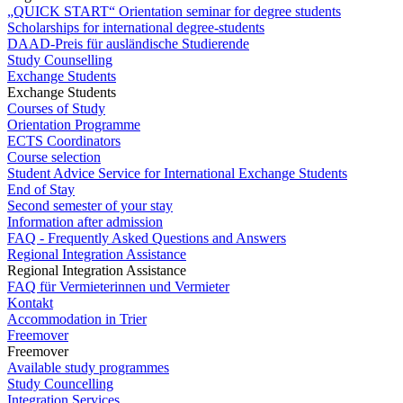
„QUICK START“ Orientation seminar for degree students
Scholarships for international degree-students
DAAD-Preis für ausländische Studierende
Study Counselling
Exchange Students
Exchange Students
Courses of Study
Orientation Programme
ECTS Coordinators
Course selection
Student Advice Service for International Exchange Students
End of Stay
Second semester of your stay
Information after admission
FAQ - Frequently Asked Questions and Answers
Regional Integration Assistance
Regional Integration Assistance
FAQ für Vermieterinnen und Vermieter
Kontakt
Accommodation in Trier
Freemover
Freemover
Available study programmes
Study Councelling
Integration Services