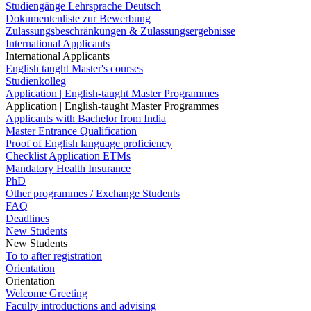
Studiengänge Lehrsprache Deutsch
Dokumentenliste zur Bewerbung
Zulassungsbeschränkungen & Zulassungsergebnisse
International Applicants
International Applicants
English taught Master's courses
Studienkolleg
Application | English-taught Master Programmes
Application | English-taught Master Programmes
Applicants with Bachelor from India
Master Entrance Qualification
Proof of English language proficiency
Checklist Application ETMs
Mandatory Health Insurance
PhD
Other programmes / Exchange Students
FAQ
Deadlines
New Students
New Students
To to after registration
Orientation
Orientation
Welcome Greeting
Faculty introductions and advising