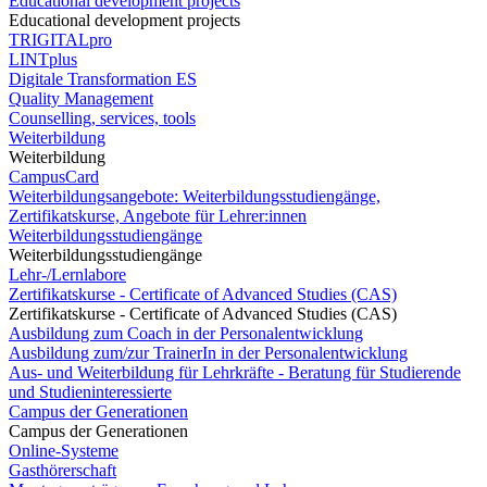
Educational development projects
Educational development projects
TRIGITALpro
LINTplus
Digitale Transformation ES
Quality Management
Counselling, services, tools
Weiterbildung
Weiterbildung
CampusCard
Weiterbildungsangebote: Weiterbildungsstudiengänge,
Zertifikatskurse, Angebote für Lehrer:innen
Weiterbildungsstudiengänge
Weiterbildungsstudiengänge
Lehr-/Lernlabore
Zertifikatskurse - Certificate of Advanced Studies (CAS)
Zertifikatskurse - Certificate of Advanced Studies (CAS)
Ausbildung zum Coach in der Personalentwicklung
Ausbildung zum/zur TrainerIn in der Personalentwicklung
Aus- und Weiterbildung für Lehrkräfte - Beratung für Studierende
und Studieninteressierte
Campus der Generationen
Campus der Generationen
Online-Systeme
Gasthörerschaft