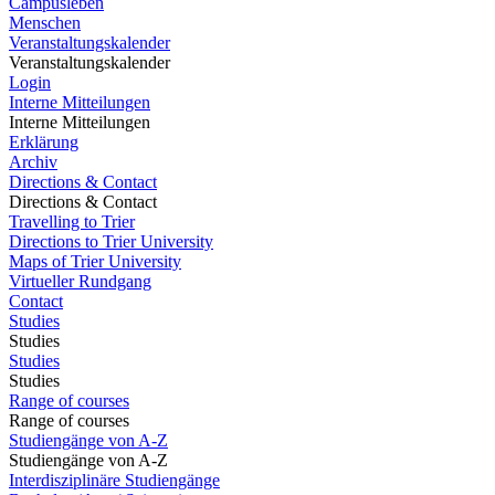
Campusleben
Menschen
Veranstaltungskalender
Veranstaltungskalender
Login
Interne Mitteilungen
Interne Mitteilungen
Erklärung
Archiv
Directions & Contact
Directions & Contact
Travelling to Trier
Directions to Trier University
Maps of Trier University
Virtueller Rundgang
Contact
Studies
Studies
Studies
Studies
Range of courses
Range of courses
Studiengänge von A-Z
Studiengänge von A-Z
Interdisziplinäre Studiengänge