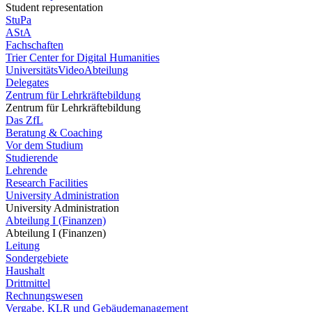
Student representation
StuPa
AStA
Fachschaften
Trier Center for Digital Humanities
UniversitätsVideoAbteilung
Delegates
Zentrum für Lehrkräftebildung
Zentrum für Lehrkräftebildung
Das ZfL
Beratung & Coaching
Vor dem Studium
Studierende
Lehrende
Research Facilities
University Administration
University Administration
Abteilung I (Finanzen)
Abteilung I (Finanzen)
Leitung
Sondergebiete
Haushalt
Drittmittel
Rechnungswesen
Vergabe, KLR und Gebäudemanagement