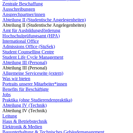
Zentrale Beschaffung
Ausschreibungen
Ansprechpartner/innen
Abteilung II (Studentische Angelegenheiten)
Abteilung II (Studentische Angelegenheiten)
Amt für Ausbildungsförderung
Hochschulprüfungsamt (HPA)
International Office
Admissions Office (StuSek)
Student Counselling Centre
Student Life Cycle Management
Abteilung III (Personal)
Abteilung III (Personal)
Allgemeine Serviceseite (extern)
Was wir bieten
Portraits unserer Mitarbeiter*innen
Benefits für Beschäftigte
Jobs
Praktika (ohne Studierendenpraktika)
Abteilung IV (Technik)
Abteilung IV (Technik)
Leitung
Haus & Betriebstechnik
Elektronik & Medien
Bauunterhaltung & Technisches Gebäudemanagement