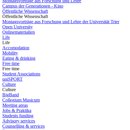
Montagsvorträge aus Forschung und Lehre
Campus der Generationen - Kino
Öffentliche Wissenschaft
Öffentliche Wissenschaft
Montagsvorträge aus Forschung und Lehre der Universität Trier
Open University
Onlinematerialien
Life
Life
Accomodation
Mobility
Eating & drinking
Free time
Free time
Student Associations
uniSPORT
Culture
Culture
BigBand
Collegium Musicum
Meeting areas
Jobs & Praktika
Students funding
Advisory services
Counselling & services