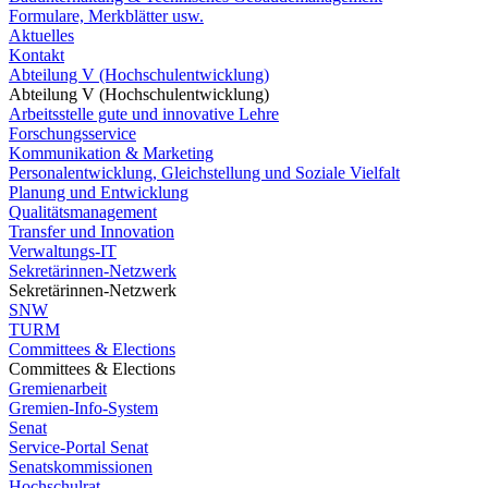
Formulare, Merkblätter usw.
Aktuelles
Kontakt
Abteilung V (Hochschulentwicklung)
Abteilung V (Hochschulentwicklung)
Arbeitsstelle gute und innovative Lehre
Forschungsservice
Kommunikation & Marketing
Personalentwicklung, Gleichstellung und Soziale Vielfalt
Planung und Entwicklung
Qualitätsmanagement
Transfer und Innovation
Verwaltungs-IT
Sekretärinnen-Netzwerk
Sekretärinnen-Netzwerk
SNW
TURM
Committees & Elections
Committees & Elections
Gremienarbeit
Gremien-Info-System
Senat
Service-Portal Senat
Senatskommissionen
Hochschulrat