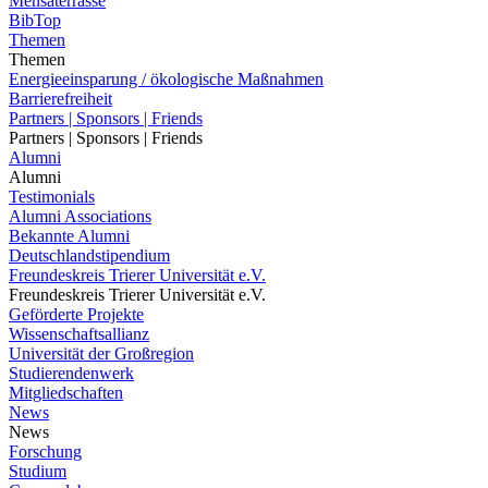
Mensaterrasse
BibTop
Themen
Themen
Energieeinsparung / ökologische Maßnahmen
Barrierefreiheit
Partners | Sponsors | Friends
Partners | Sponsors | Friends
Alumni
Alumni
Testimonials
Alumni Associations
Bekannte Alumni
Deutschlandstipendium
Freundeskreis Trierer Universität e.V.
Freundeskreis Trierer Universität e.V.
Geförderte Projekte
Wissenschaftsallianz
Universität der Großregion
Studierendenwerk
Mitgliedschaften
News
News
Forschung
Studium