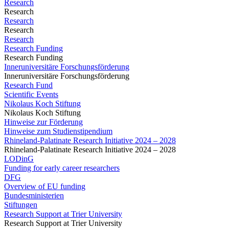
Research
Research
Research
Research
Research
Research Funding
Research Funding
Inneruniversitäre Forschungsförderung
Inneruniversitäre Forschungsförderung
Research Fund
Scientific Events
Nikolaus Koch Stiftung
Nikolaus Koch Stiftung
Hinweise zur Förderung
Hinweise zum Studienstipendium
Rhineland-Palatinate Research Initiative 2024 – 2028
Rhineland-Palatinate Research Initiative 2024 – 2028
LODinG
Funding for early career researchers
DFG
Overview of EU funding
Bundesministerien
Stiftungen
Research Support at Trier University
Research Support at Trier University