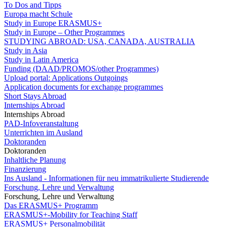
To Dos and Tipps
Europa macht Schule
Study in Europe ERASMUS+
Study in Europe – Other Programmes
STUDYING ABROAD: USA, CANADA, AUSTRALIA
Study in Asia
Study in Latin America
Funding (DAAD/PROMOS/other Programmes)
Upload portal: Applications Outgoings
Application documents for exchange programmes
Short Stays Abroad
Internships Abroad
Internships Abroad
PAD-Infoveranstaltung
Unterrichten im Ausland
Doktoranden
Doktoranden
Inhaltliche Planung
Finanzierung
Ins Ausland - Informationen für neu immatrikulierte Studierende
Forschung, Lehre und Verwaltung
Forschung, Lehre und Verwaltung
Das ERASMUS+ Programm
ERASMUS+-Mobility for Teaching Staff
ERASMUS+ Personalmobilität