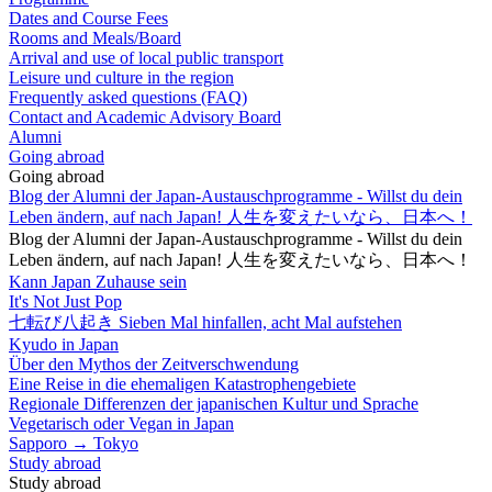
Dates and Course Fees
Rooms and Meals/Board
Arrival and use of local public transport
Leisure und culture in the region
Frequently asked questions (FAQ)
Contact and Academic Advisory Board
Alumni
Going abroad
Going abroad
Blog der Alumni der Japan-Austauschprogramme - Willst du dein
Leben ändern, auf nach Japan! 人生を変えたいなら、日本へ！
Blog der Alumni der Japan-Austauschprogramme - Willst du dein
Leben ändern, auf nach Japan! 人生を変えたいなら、日本へ！
Kann Japan Zuhause sein
It's Not Just Pop
七転び八起き Sieben Mal hinfallen, acht Mal aufstehen
Kyudo in Japan
Über den Mythos der Zeitverschwendung
Eine Reise in die ehemaligen Katastrophengebiete
Regionale Differenzen der japanischen Kultur und Sprache
Vegetarisch oder Vegan in Japan
Sapporo → Tokyo
Study abroad
Study abroad