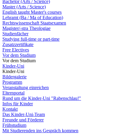
Bachelor (Arts / Science)
Master (Arts / Science)
English taught Master's courses
Lehramt (Ba / Ma of Education)
Rechtswissenschaft Staatsexamen
Magister/-stra Theologiae
Studienfächer
Studying full-time or part-time
Zusatzzertifikate
Free Electives
Vor dem Studium
Vor dem Studium
Kinder-Uni
Kinder-Uni
Bildergalerie
Programm
Veranstaltung einreichen
Elternportal
Rund um die Kinder-Uni "Rabenschlau!"
Infos für Kinder
Kontakt
Das Kinder-Uni-Team
Freunde und Förderer
Frühstudium
Mit Studierenden ins Gespräch kommen