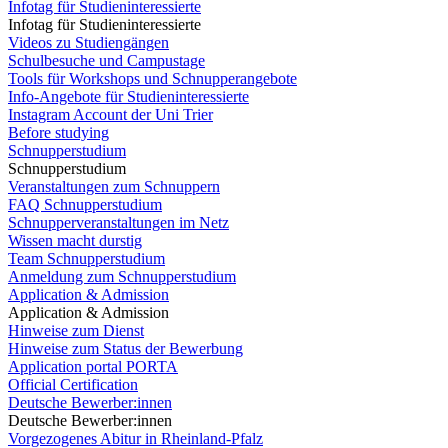
Infotag für Studieninteressierte
Infotag für Studieninteressierte
Videos zu Studiengängen
Schulbesuche und Campustage
Tools für Workshops und Schnupperangebote
Info-Angebote für Studieninteressierte
Instagram Account der Uni Trier
Before studying
Schnupperstudium
Schnupperstudium
Veranstaltungen zum Schnuppern
FAQ Schnupperstudium
Schnupperveranstaltungen im Netz
Wissen macht durstig
Team Schnupperstudium
Anmeldung zum Schnupperstudium
Application & Admission
Application & Admission
Hinweise zum Dienst
Hinweise zum Status der Bewerbung
Application portal PORTA
Official Certification
Deutsche Bewerber:innen
Deutsche Bewerber:innen
Vorgezogenes Abitur in Rheinland-Pfalz