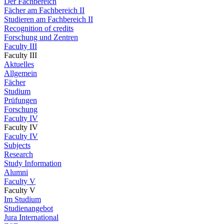
Der Fachbereich
Fächer am Fachbereich II
Studieren am Fachbereich II
Recognition of credits
Forschung und Zentren
Faculty III
Faculty III
Aktuelles
Allgemein
Fächer
Studium
Prüfungen
Forschung
Faculty IV
Faculty IV
Faculty IV
Subjects
Research
Study Information
Alumni
Faculty V
Faculty V
Im Studium
Studienangebot
Jura International