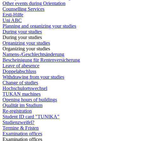
Other events during Orientation
Counselling Services
Ersti-Hilfe
Uni ABC
Planning and organizing your studies
During your studies
During your studies
Organizing your studies
Organizing your studies
Namens-/Geschlechtsänderung
Bescheinigung für Rentenversicherung
Leave of abesence
Doppelabschluss
Withdrawing from your studies
Change of studies
Hochschulortswechsel
TUKAN machines
Opening hours of buildings
Qualität im Studium
Re-registration
Student ID card "TUNIKA"
Studienzweifel?
Termine & Fristen
Examination offices
Examination offices