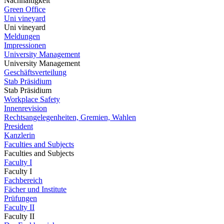
Nachhaltigkeit
Green Office
Uni vineyard
Uni vineyard
Meldungen
Impressionen
University Management
University Management
Geschäftsverteilung
Stab Präsidium
Stab Präsidium
Workplace Safety
Innenrevision
Rechtsangelegenheiten, Gremien, Wahlen
President
Kanzlerin
Faculties and Subjects
Faculties and Subjects
Faculty I
Faculty I
Fachbereich
Fächer und Institute
Prüfungen
Faculty II
Faculty II