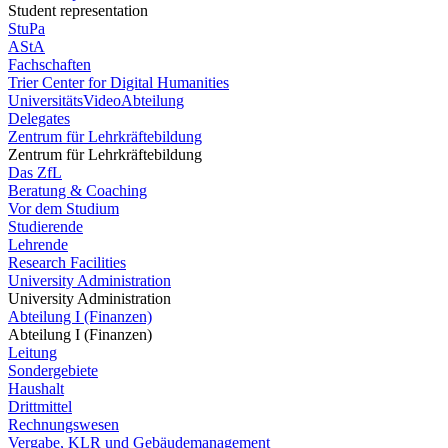
Student representation
StuPa
AStA
Fachschaften
Trier Center for Digital Humanities
UniversitätsVideoAbteilung
Delegates
Zentrum für Lehrkräftebildung
Zentrum für Lehrkräftebildung
Das ZfL
Beratung & Coaching
Vor dem Studium
Studierende
Lehrende
Research Facilities
University Administration
University Administration
Abteilung I (Finanzen)
Abteilung I (Finanzen)
Leitung
Sondergebiete
Haushalt
Drittmittel
Rechnungswesen
Vergabe, KLR und Gebäudemanagement