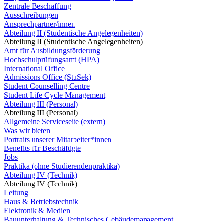
Zentrale Beschaffung
Ausschreibungen
Ansprechpartner/innen
Abteilung II (Studentische Angelegenheiten)
Abteilung II (Studentische Angelegenheiten)
Amt für Ausbildungsförderung
Hochschulprüfungsamt (HPA)
International Office
Admissions Office (StuSek)
Student Counselling Centre
Student Life Cycle Management
Abteilung III (Personal)
Abteilung III (Personal)
Allgemeine Serviceseite (extern)
Was wir bieten
Portraits unserer Mitarbeiter*innen
Benefits für Beschäftigte
Jobs
Praktika (ohne Studierendenpraktika)
Abteilung IV (Technik)
Abteilung IV (Technik)
Leitung
Haus & Betriebstechnik
Elektronik & Medien
Bauunterhaltung & Technisches Gebäudemanagement