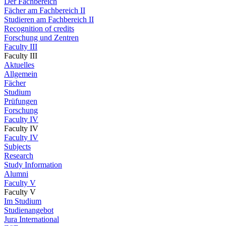
Der Fachbereich
Fächer am Fachbereich II
Studieren am Fachbereich II
Recognition of credits
Forschung und Zentren
Faculty III
Faculty III
Aktuelles
Allgemein
Fächer
Studium
Prüfungen
Forschung
Faculty IV
Faculty IV
Faculty IV
Subjects
Research
Study Information
Alumni
Faculty V
Faculty V
Im Studium
Studienangebot
Jura International