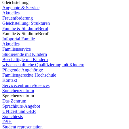
Gleichstellung
Angebote & Service
Aktuelles
Frauenförderung
Gleichstellung: Strukturen
Familie & Studium/Beruf
Familie & Studium/Beruf
Infoportal Familie
Aktuelles
Familienservice
Studierende mit Kindern
Beschäftigte mit Kindern
wissenschaftliche Qualifizierung mit Kindern
Pflegende Angehörige
Familiengerechte Hochschule
Kontakt
Servicezentrum eSciences
Sprachenzentrum
Sprachenzentrum
Das Zentrum
Sprachkurs-Angebot
UNIcert und GER
Sprachtests
DSH
Student representation