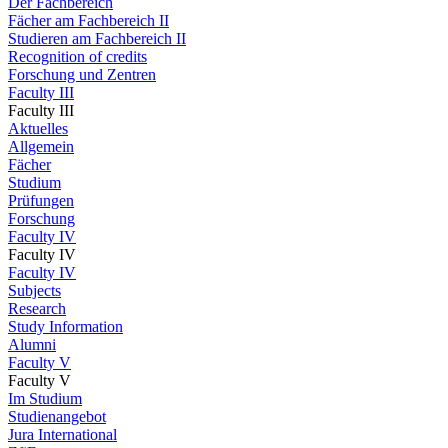
Der Fachbereich
Fächer am Fachbereich II
Studieren am Fachbereich II
Recognition of credits
Forschung und Zentren
Faculty III
Faculty III
Aktuelles
Allgemein
Fächer
Studium
Prüfungen
Forschung
Faculty IV
Faculty IV
Faculty IV
Subjects
Research
Study Information
Alumni
Faculty V
Faculty V
Im Studium
Studienangebot
Jura International