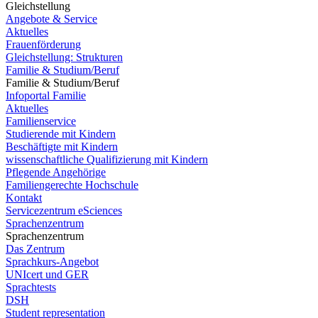
Gleichstellung
Angebote & Service
Aktuelles
Frauenförderung
Gleichstellung: Strukturen
Familie & Studium/Beruf
Familie & Studium/Beruf
Infoportal Familie
Aktuelles
Familienservice
Studierende mit Kindern
Beschäftigte mit Kindern
wissenschaftliche Qualifizierung mit Kindern
Pflegende Angehörige
Familiengerechte Hochschule
Kontakt
Servicezentrum eSciences
Sprachenzentrum
Sprachenzentrum
Das Zentrum
Sprachkurs-Angebot
UNIcert und GER
Sprachtests
DSH
Student representation