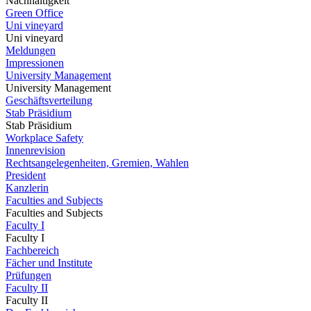
Nachhaltigkeit
Green Office
Uni vineyard
Uni vineyard
Meldungen
Impressionen
University Management
University Management
Geschäftsverteilung
Stab Präsidium
Stab Präsidium
Workplace Safety
Innenrevision
Rechtsangelegenheiten, Gremien, Wahlen
President
Kanzlerin
Faculties and Subjects
Faculties and Subjects
Faculty I
Faculty I
Fachbereich
Fächer und Institute
Prüfungen
Faculty II
Faculty II