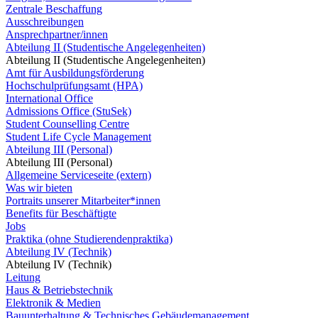
Zentrale Beschaffung
Ausschreibungen
Ansprechpartner/innen
Abteilung II (Studentische Angelegenheiten)
Abteilung II (Studentische Angelegenheiten)
Amt für Ausbildungsförderung
Hochschulprüfungsamt (HPA)
International Office
Admissions Office (StuSek)
Student Counselling Centre
Student Life Cycle Management
Abteilung III (Personal)
Abteilung III (Personal)
Allgemeine Serviceseite (extern)
Was wir bieten
Portraits unserer Mitarbeiter*innen
Benefits für Beschäftigte
Jobs
Praktika (ohne Studierendenpraktika)
Abteilung IV (Technik)
Abteilung IV (Technik)
Leitung
Haus & Betriebstechnik
Elektronik & Medien
Bauunterhaltung & Technisches Gebäudemanagement