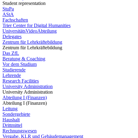
Student representation
StuPa
AStA
Fachschaften
Trier Center for Digital Humanities
UniversitätsVideoAbteilung
Delegates
Zentrum für Lehrkräftebildung
Zentrum für Lehrkräftebildung
Das ZfL
Beratung & Coaching
Vor dem Studium
Studierende
Lehrende
Research Facilities
University Administration
University Administration
Abteilung I (Finanzen)
Abteilung I (Finanzen)
Leitung
Sondergebiete
Haushalt
Drittmittel
Rechnungswesen
Vergabe, KLR und Gebäudemanagement