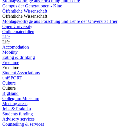
Montagsvorträge aus Forschung und Lehre
Campus der Generationen - Kino
Öffentliche Wissenschaft
Öffentliche Wissenschaft
Montagsvorträge aus Forschung und Lehre der Universität Trier
Open University
Onlinematerialien
Life
Life
Accomodation
Mobility
Eating & drinking
Free time
Free time
Student Associations
uniSPORT
Culture
Culture
BigBand
Collegium Musicum
Meeting areas
Jobs & Praktika
Students funding
Advisory services
Counselling & services