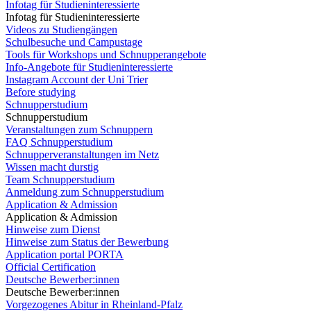
Infotag für Studieninteressierte
Infotag für Studieninteressierte
Videos zu Studiengängen
Schulbesuche und Campustage
Tools für Workshops und Schnupperangebote
Info-Angebote für Studieninteressierte
Instagram Account der Uni Trier
Before studying
Schnupperstudium
Schnupperstudium
Veranstaltungen zum Schnuppern
FAQ Schnupperstudium
Schnupperveranstaltungen im Netz
Wissen macht durstig
Team Schnupperstudium
Anmeldung zum Schnupperstudium
Application & Admission
Application & Admission
Hinweise zum Dienst
Hinweise zum Status der Bewerbung
Application portal PORTA
Official Certification
Deutsche Bewerber:innen
Deutsche Bewerber:innen
Vorgezogenes Abitur in Rheinland-Pfalz