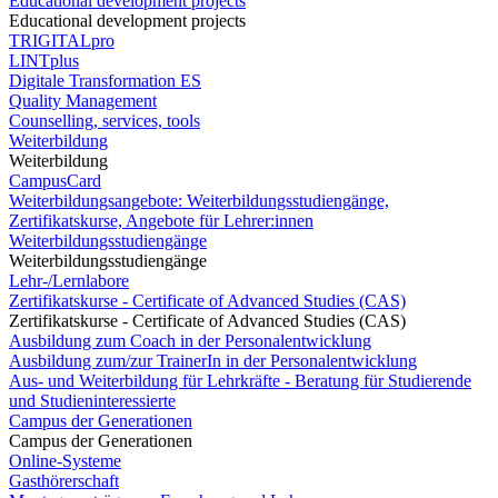
Educational development projects
Educational development projects
TRIGITALpro
LINTplus
Digitale Transformation ES
Quality Management
Counselling, services, tools
Weiterbildung
Weiterbildung
CampusCard
Weiterbildungsangebote: Weiterbildungsstudiengänge,
Zertifikatskurse, Angebote für Lehrer:innen
Weiterbildungsstudiengänge
Weiterbildungsstudiengänge
Lehr-/Lernlabore
Zertifikatskurse - Certificate of Advanced Studies (CAS)
Zertifikatskurse - Certificate of Advanced Studies (CAS)
Ausbildung zum Coach in der Personalentwicklung
Ausbildung zum/zur TrainerIn in der Personalentwicklung
Aus- und Weiterbildung für Lehrkräfte - Beratung für Studierende
und Studieninteressierte
Campus der Generationen
Campus der Generationen
Online-Systeme
Gasthörerschaft