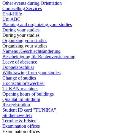
Other events during Orientation
Counselling Services
Ersti-Hilfe
Uni ABC
Planning and organizing your studies
During your studies
During your studies
Organizing your studies
Organizing your studies
Namens-/Geschlechtsänderung
Bescheinigung für Rentenversicherung
Leave of abesence
Doppelabschluss
Withdrawing from your studies
Change of studies
Hochschulortswechsel
TUKAN machines
Opening hours of buildings
Qualität im Studium
Re-registration
Student ID card "TUNIKA"
Studienzweifel?
Termine & Fristen
Examination offices
Examination offices