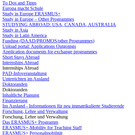
To Dos and Tipps
Europa macht Schule
Study in Europe ERASMUS+
Study in Europe – Other Programmes
STUDYING ABROAD: USA, CANADA, AUSTRALIA
Study in Asia
Study in Latin America
Funding (DAAD/PROMOS/other Programmes)
Upload portal: Applications Outgoings
Application documents for exchange programmes
Short Stays Abroad
Internships Abroad
Internships Abroad
PAD-Infoveranstaltung
Unterrichten im Ausland
Doktoranden
Doktoranden
Inhaltliche Planung
Finanzierung
Ins Ausland - Informationen für neu immatrikulierte Studierende
Forschung, Lehre und Verwaltung
Forschung, Lehre und Verwaltung
Das ERASMUS+ Programm
ERASMUS+-Mobility for Teaching Staff
ERASMUS+ Personalmobilität