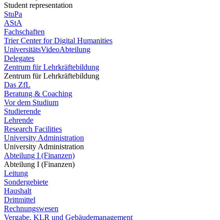
Student representation
StuPa
AStA
Fachschaften
Trier Center for Digital Humanities
UniversitätsVideoAbteilung
Delegates
Zentrum für Lehrkräftebildung
Zentrum für Lehrkräftebildung
Das ZfL
Beratung & Coaching
Vor dem Studium
Studierende
Lehrende
Research Facilities
University Administration
University Administration
Abteilung I (Finanzen)
Abteilung I (Finanzen)
Leitung
Sondergebiete
Haushalt
Drittmittel
Rechnungswesen
Vergabe, KLR und Gebäudemanagement