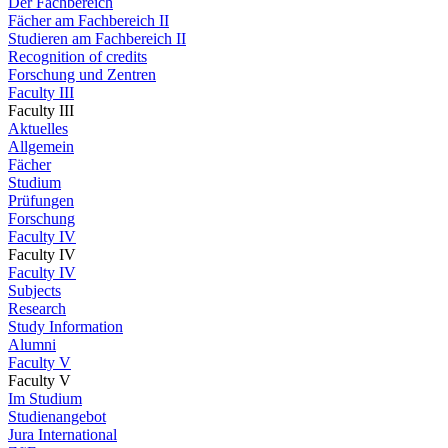
Der Fachbereich
Fächer am Fachbereich II
Studieren am Fachbereich II
Recognition of credits
Forschung und Zentren
Faculty III
Faculty III
Aktuelles
Allgemein
Fächer
Studium
Prüfungen
Forschung
Faculty IV
Faculty IV
Faculty IV
Subjects
Research
Study Information
Alumni
Faculty V
Faculty V
Im Studium
Studienangebot
Jura International