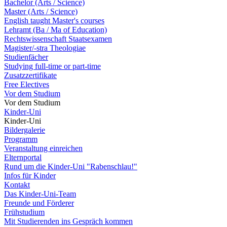
Bachelor (Arts / Science)
Master (Arts / Science)
English taught Master's courses
Lehramt (Ba / Ma of Education)
Rechtswissenschaft Staatsexamen
Magister/-stra Theologiae
Studienfächer
Studying full-time or part-time
Zusatzzertifikate
Free Electives
Vor dem Studium
Vor dem Studium
Kinder-Uni
Kinder-Uni
Bildergalerie
Programm
Veranstaltung einreichen
Elternportal
Rund um die Kinder-Uni "Rabenschlau!"
Infos für Kinder
Kontakt
Das Kinder-Uni-Team
Freunde und Förderer
Frühstudium
Mit Studierenden ins Gespräch kommen