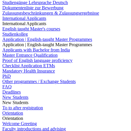
Studiengänge Lehrsprache Deutsch
Dokumentenliste zur Bewerbung
Zulassungsbeschränkungen & Zulassungsergebnisse
International Applicants
International Applicants
English taught Master's courses
Studienkolleg
Application | English-taught Master Programmes
Application | English-taught Master Programmes
Applicants with Bachelor from India
Master Entrance Qualification
Proof of English language proficiency
Checklist Application ETMs
Mandatory Health Insurance
PhD
Other programmes / Exchange Students
FAQ
Deadlines
New Students
New Students
To to after registration
Orientation
Orientation
Welcome Greeting
Faculty introductions and advising