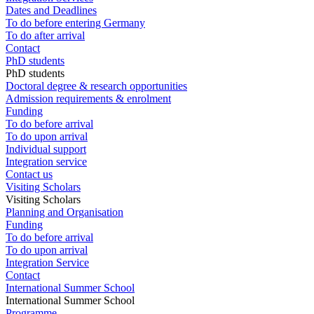
Dates and Deadlines
To do before entering Germany
To do after arrival
Contact
PhD students
PhD students
Doctoral degree & research opportunities
Admission requirements & enrolment
Funding
To do before arrival
To do upon arrival
Individual support
Integration service
Contact us
Visiting Scholars
Visiting Scholars
Planning and Organisation
Funding
To do before arrival
To do upon arrival
Integration Service
Contact
International Summer School
International Summer School
Programme