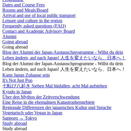
Dates and Course Fees
Rooms and Meals/Board
Arrival and use of local public transport
Leisure und culture in the region
Frequently asked questions (FAQ)
Contact and Academic Advisory Board
Alumni
Going abroad
Going abroad
Blog der Alumni der Japan-Austauschprogramme - Willst du dein
Leben ändern, auf nach Japan! 人生を変えたいなら、日本へ！
Blog der Alumni der Japan-Austauschprogramme - Willst du dein
Leben ändern, auf nach Japan! 人生を変えたいなら、日本へ！
Kann Japan Zuhause sein
It's Not Just Pop
七転び八起き Sieben Mal hinfallen, acht Mal aufstehen
Kyudo in Japan
Über den Mythos der Zeitverschwendung
Eine Reise in die ehemaligen Katastrophengebiete
Regionale Differenzen der japanischen Kultur und Sprache
Vegetarisch oder Vegan in Japan
Sapporo → Tokyo
Study abroad
Study abroad