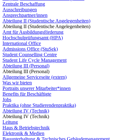
Zentrale Beschaffung
Ausschreibungen
Ansprechpartner/innen
Abteilung II (Studentische Angelegenheiten)
Abteilung II (Studentische Angelegenheiten)
Amt für Ausbildungsförderung
Hochschulprüfungsamt (HPA)
International Office
Admissions Office (StuSek)
Student Counselling Centre
Student Life Cycle Management
Abteilung III (Personal)
Abteilung III (Personal)
Allgemeine Serviceseite (extern)
Was wir bieten
Portraits unserer Mitarbeiter*innen
Benefits für Beschäftigte
Jobs
Praktika (ohne Studierendenpraktika)
Abteilung IV (Technik)
Abteilung IV (Technik)
Leitung
Haus & Betriebstechnik
Elektronik & Medien
Bauunterhaltung & Technisches Gebäudemanagement