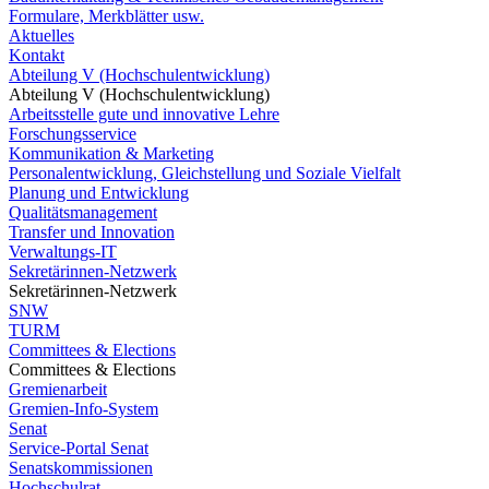
Formulare, Merkblätter usw.
Aktuelles
Kontakt
Abteilung V (Hochschulentwicklung)
Abteilung V (Hochschulentwicklung)
Arbeitsstelle gute und innovative Lehre
Forschungsservice
Kommunikation & Marketing
Personalentwicklung, Gleichstellung und Soziale Vielfalt
Planung und Entwicklung
Qualitätsmanagement
Transfer und Innovation
Verwaltungs-IT
Sekretärinnen-Netzwerk
Sekretärinnen-Netzwerk
SNW
TURM
Committees & Elections
Committees & Elections
Gremienarbeit
Gremien-Info-System
Senat
Service-Portal Senat
Senatskommissionen
Hochschulrat