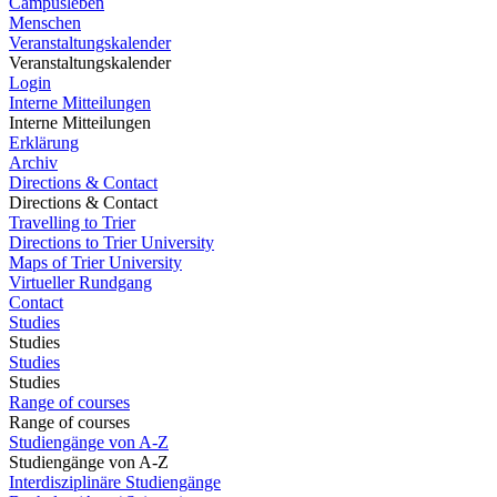
Campusleben
Menschen
Veranstaltungskalender
Veranstaltungskalender
Login
Interne Mitteilungen
Interne Mitteilungen
Erklärung
Archiv
Directions & Contact
Directions & Contact
Travelling to Trier
Directions to Trier University
Maps of Trier University
Virtueller Rundgang
Contact
Studies
Studies
Studies
Studies
Range of courses
Range of courses
Studiengänge von A-Z
Studiengänge von A-Z
Interdisziplinäre Studiengänge