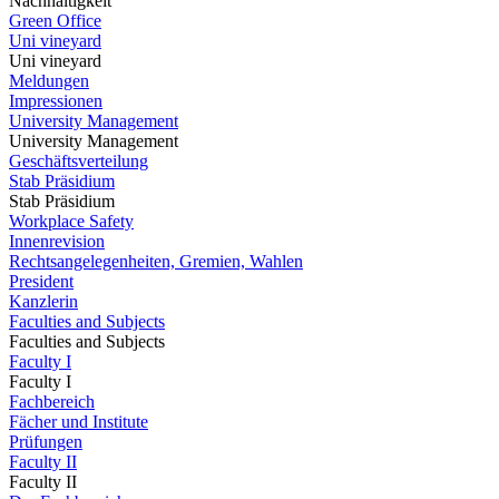
Nachhaltigkeit
Green Office
Uni vineyard
Uni vineyard
Meldungen
Impressionen
University Management
University Management
Geschäftsverteilung
Stab Präsidium
Stab Präsidium
Workplace Safety
Innenrevision
Rechtsangelegenheiten, Gremien, Wahlen
President
Kanzlerin
Faculties and Subjects
Faculties and Subjects
Faculty I
Faculty I
Fachbereich
Fächer und Institute
Prüfungen
Faculty II
Faculty II