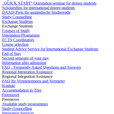
„QUICK START“ Orientation seminar for degree students
Scholarships for international degree-students
DAAD-Preis für ausländische Studierende
Study Counselling
Exchange Students
Exchange Students
Courses of Study
Orientation Programme
ECTS Coordinators
Course selection
Student Advice Service for International Exchange Students
End of Stay
Second semester of your stay
Information after admission
FAQ - Frequently Asked Questions and Answers
Regional Integration Assistance
Regional Integration Assistance
FAQ für Vermieterinnen und Vermieter
Kontakt
Accommodation in Trier
Freemover
Freemover
Available study programmes
Study Councelling
Integration Services