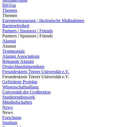
Mensaterrasse
BibTop
Themen
Themen
Energieeinsparung / ökologische Maßnahmen
Barrierefreiheit
Partners | Sponsors | Friends
Partners | Sponsors | Friends
Alumni
Alumni
Testimonials
Alumni Associations
Bekannte Alumni
Deutschlandstipendium
Freundeskreis Trierer Universität e.V.
Freundeskreis Trierer Universität e.V.
Geförderte Projekte
Wissenschaftsallianz
Universität der Großregion
Studierendenwerk
Mitgliedschaften
News
News
Forschung
Studium