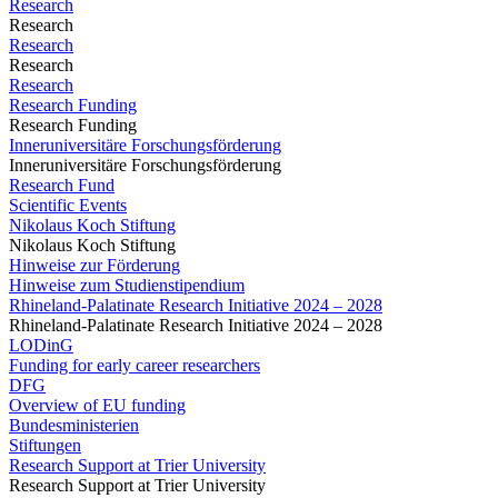
Research
Research
Research
Research
Research
Research Funding
Research Funding
Inneruniversitäre Forschungsförderung
Inneruniversitäre Forschungsförderung
Research Fund
Scientific Events
Nikolaus Koch Stiftung
Nikolaus Koch Stiftung
Hinweise zur Förderung
Hinweise zum Studienstipendium
Rhineland-Palatinate Research Initiative 2024 – 2028
Rhineland-Palatinate Research Initiative 2024 – 2028
LODinG
Funding for early career researchers
DFG
Overview of EU funding
Bundesministerien
Stiftungen
Research Support at Trier University
Research Support at Trier University