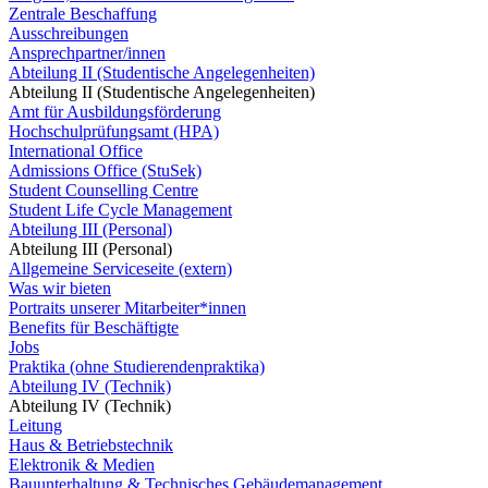
Zentrale Beschaffung
Ausschreibungen
Ansprechpartner/innen
Abteilung II (Studentische Angelegenheiten)
Abteilung II (Studentische Angelegenheiten)
Amt für Ausbildungsförderung
Hochschulprüfungsamt (HPA)
International Office
Admissions Office (StuSek)
Student Counselling Centre
Student Life Cycle Management
Abteilung III (Personal)
Abteilung III (Personal)
Allgemeine Serviceseite (extern)
Was wir bieten
Portraits unserer Mitarbeiter*innen
Benefits für Beschäftigte
Jobs
Praktika (ohne Studierendenpraktika)
Abteilung IV (Technik)
Abteilung IV (Technik)
Leitung
Haus & Betriebstechnik
Elektronik & Medien
Bauunterhaltung & Technisches Gebäudemanagement