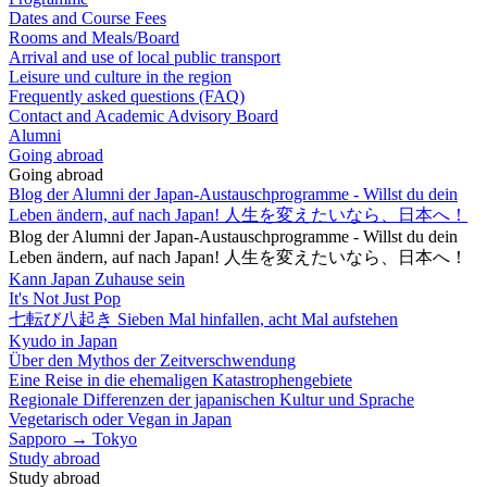
Dates and Course Fees
Rooms and Meals/Board
Arrival and use of local public transport
Leisure und culture in the region
Frequently asked questions (FAQ)
Contact and Academic Advisory Board
Alumni
Going abroad
Going abroad
Blog der Alumni der Japan-Austauschprogramme - Willst du dein
Leben ändern, auf nach Japan! 人生を変えたいなら、日本へ！
Blog der Alumni der Japan-Austauschprogramme - Willst du dein
Leben ändern, auf nach Japan! 人生を変えたいなら、日本へ！
Kann Japan Zuhause sein
It's Not Just Pop
七転び八起き Sieben Mal hinfallen, acht Mal aufstehen
Kyudo in Japan
Über den Mythos der Zeitverschwendung
Eine Reise in die ehemaligen Katastrophengebiete
Regionale Differenzen der japanischen Kultur und Sprache
Vegetarisch oder Vegan in Japan
Sapporo → Tokyo
Study abroad
Study abroad