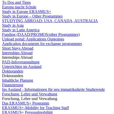
To Dos and Tipps
Europa macht Schule
Study in Europe ERASMUS+
Study in Europe – Other Programmes
STUDYING ABROAD: USA, CANADA, AUSTRALIA
Study in Asia
Study in Latin America
Funding (DAAD/PROMOS/other Programmes)
Upload portal: Applications Outgoings
Application documents for exchange programmes
Short Stays Abroad
Internships Abroad
Internships Abroad
PAD-Infoveranstaltung
Unterrichten im Ausland
Doktoranden
Doktoranden
Inhaltliche Planung
Finanzierung
Ins Ausland - Informationen für neu immatrikulierte Studierende
Forschung, Lehre und Verwaltung
Forschung, Lehre und Verwaltung
Das ERASMUS+ Programm
ERASMUS+-Mobility for Teaching Staff
ERASMUS+ Personalmobilität