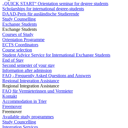
„QUICK START“ Orientation seminar for degree students
Scholarships for international degree-students
DAAD-Preis für ausländische Studierende
Study Counselling
Exchange Students
Exchange Students
Courses of Study
Orientation Programme
ECTS Coordinators
Course selection
Student Advice Service for International Exchange Students
End of Stay
Second semester of your stay
Information after admission
FAQ - Frequently Asked Questions and Answers
Regional Integration Assistance
Regional Integration Assistance
FAQ für Vermieterinnen und Vermieter
Kontakt
Accommodation in Trier
Freemover
Freemover
Available study programmes
Study Councelling
Integration Services