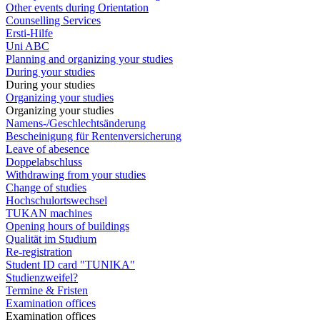
Other events during Orientation
Counselling Services
Ersti-Hilfe
Uni ABC
Planning and organizing your studies
During your studies
During your studies
Organizing your studies
Organizing your studies
Namens-/Geschlechtsänderung
Bescheinigung für Rentenversicherung
Leave of abesence
Doppelabschluss
Withdrawing from your studies
Change of studies
Hochschulortswechsel
TUKAN machines
Opening hours of buildings
Qualität im Studium
Re-registration
Student ID card "TUNIKA"
Studienzweifel?
Termine & Fristen
Examination offices
Examination offices