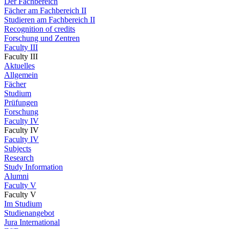
Der Fachbereich
Fächer am Fachbereich II
Studieren am Fachbereich II
Recognition of credits
Forschung und Zentren
Faculty III
Faculty III
Aktuelles
Allgemein
Fächer
Studium
Prüfungen
Forschung
Faculty IV
Faculty IV
Faculty IV
Subjects
Research
Study Information
Alumni
Faculty V
Faculty V
Im Studium
Studienangebot
Jura International