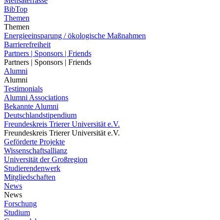
Mensaterrasse
BibTop
Themen
Themen
Energieeinsparung / ökologische Maßnahmen
Barrierefreiheit
Partners | Sponsors | Friends
Partners | Sponsors | Friends
Alumni
Alumni
Testimonials
Alumni Associations
Bekannte Alumni
Deutschlandstipendium
Freundeskreis Trierer Universität e.V.
Freundeskreis Trierer Universität e.V.
Geförderte Projekte
Wissenschaftsallianz
Universität der Großregion
Studierendenwerk
Mitgliedschaften
News
News
Forschung
Studium