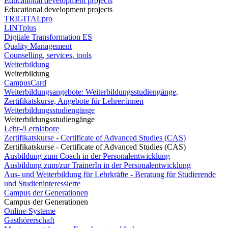
Educational development projects
Educational development projects
TRIGITALpro
LINTplus
Digitale Transformation ES
Quality Management
Counselling, services, tools
Weiterbildung
Weiterbildung
CampusCard
Weiterbildungsangebote: Weiterbildungsstudiengänge,
Zertifikatskurse, Angebote für Lehrer:innen
Weiterbildungsstudiengänge
Weiterbildungsstudiengänge
Lehr-/Lernlabore
Zertifikatskurse - Certificate of Advanced Studies (CAS)
Zertifikatskurse - Certificate of Advanced Studies (CAS)
Ausbildung zum Coach in der Personalentwicklung
Ausbildung zum/zur TrainerIn in der Personalentwicklung
Aus- und Weiterbildung für Lehrkräfte - Beratung für Studierende
und Studieninteressierte
Campus der Generationen
Campus der Generationen
Online-Systeme
Gasthörerschaft