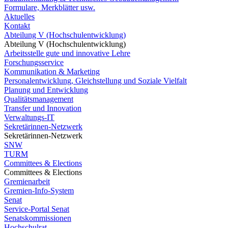
Formulare, Merkblätter usw.
Aktuelles
Kontakt
Abteilung V (Hochschulentwicklung)
Abteilung V (Hochschulentwicklung)
Arbeitsstelle gute und innovative Lehre
Forschungsservice
Kommunikation & Marketing
Personalentwicklung, Gleichstellung und Soziale Vielfalt
Planung und Entwicklung
Qualitätsmanagement
Transfer und Innovation
Verwaltungs-IT
Sekretärinnen-Netzwerk
Sekretärinnen-Netzwerk
SNW
TURM
Committees & Elections
Committees & Elections
Gremienarbeit
Gremien-Info-System
Senat
Service-Portal Senat
Senatskommissionen
Hochschulrat