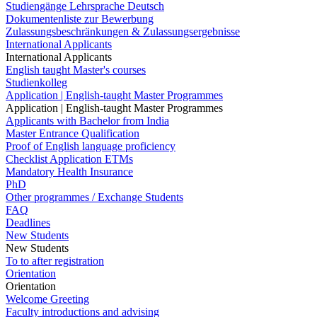
Studiengänge Lehrsprache Deutsch
Dokumentenliste zur Bewerbung
Zulassungsbeschränkungen & Zulassungsergebnisse
International Applicants
International Applicants
English taught Master's courses
Studienkolleg
Application | English-taught Master Programmes
Application | English-taught Master Programmes
Applicants with Bachelor from India
Master Entrance Qualification
Proof of English language proficiency
Checklist Application ETMs
Mandatory Health Insurance
PhD
Other programmes / Exchange Students
FAQ
Deadlines
New Students
New Students
To to after registration
Orientation
Orientation
Welcome Greeting
Faculty introductions and advising