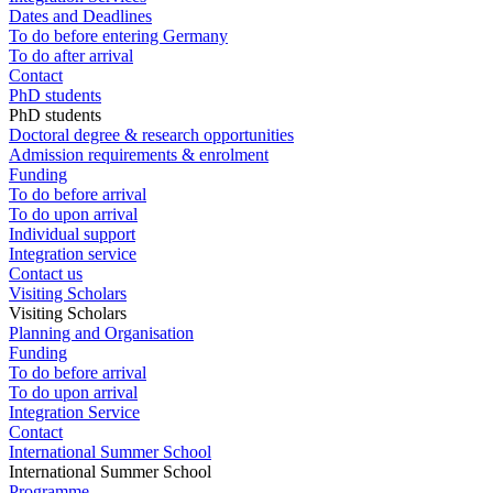
Dates and Deadlines
To do before entering Germany
To do after arrival
Contact
PhD students
PhD students
Doctoral degree & research opportunities
Admission requirements & enrolment
Funding
To do before arrival
To do upon arrival
Individual support
Integration service
Contact us
Visiting Scholars
Visiting Scholars
Planning and Organisation
Funding
To do before arrival
To do upon arrival
Integration Service
Contact
International Summer School
International Summer School
Programme