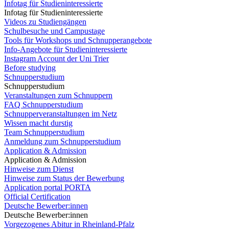
Infotag für Studieninteressierte
Infotag für Studieninteressierte
Videos zu Studiengängen
Schulbesuche und Campustage
Tools für Workshops und Schnupperangebote
Info-Angebote für Studieninteressierte
Instagram Account der Uni Trier
Before studying
Schnupperstudium
Schnupperstudium
Veranstaltungen zum Schnuppern
FAQ Schnupperstudium
Schnupperveranstaltungen im Netz
Wissen macht durstig
Team Schnupperstudium
Anmeldung zum Schnupperstudium
Application & Admission
Application & Admission
Hinweise zum Dienst
Hinweise zum Status der Bewerbung
Application portal PORTA
Official Certification
Deutsche Bewerber:innen
Deutsche Bewerber:innen
Vorgezogenes Abitur in Rheinland-Pfalz