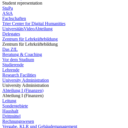
Student representation
StuPa
AStA
Fachschaften
Trier Center for Digital Humanities
UniversitätsVideoAbteilung
Delegates
Zentrum für Lehrkräftebildung
Zentrum für Lehrkräftebildung
Das ZfL
Beratung & Coaching
Vor dem Studium
Studierende
Lehrende
Research Facilities
University Administration
University Administration
Abteilung I (Finanzen)
Abteilung I (Finanzen)
Leitung
Sondergebiete
Haushalt
Drittmittel
Rechnungswesen
Vergabe, KLR und Gebäudemanagement