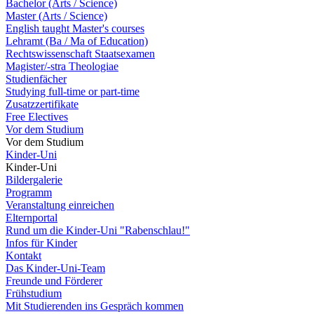
Bachelor (Arts / Science)
Master (Arts / Science)
English taught Master's courses
Lehramt (Ba / Ma of Education)
Rechtswissenschaft Staatsexamen
Magister/-stra Theologiae
Studienfächer
Studying full-time or part-time
Zusatzzertifikate
Free Electives
Vor dem Studium
Vor dem Studium
Kinder-Uni
Kinder-Uni
Bildergalerie
Programm
Veranstaltung einreichen
Elternportal
Rund um die Kinder-Uni "Rabenschlau!"
Infos für Kinder
Kontakt
Das Kinder-Uni-Team
Freunde und Förderer
Frühstudium
Mit Studierenden ins Gespräch kommen