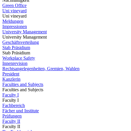
Nachhaltigkeit
Green Office
Uni vineyard
Uni vineyard
Meldungen
Impressionen
University Management
University Management
Geschäftsverteilung
Stab Präsidium
Stab Präsidium
Workplace Safety
Innenrevision
Rechtsangelegenheiten, Gremien, Wahlen
President
Kanzlerin
Faculties and Subjects
Faculties and Subjects
Faculty I
Faculty I
Fachbereich
Fächer und Institute
Prüfungen
Faculty II
Faculty II