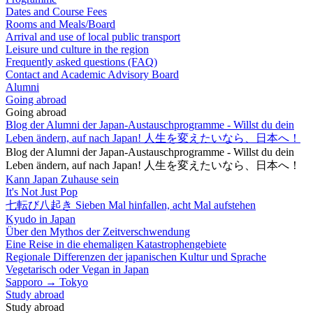
Dates and Course Fees
Rooms and Meals/Board
Arrival and use of local public transport
Leisure und culture in the region
Frequently asked questions (FAQ)
Contact and Academic Advisory Board
Alumni
Going abroad
Going abroad
Blog der Alumni der Japan-Austauschprogramme - Willst du dein
Leben ändern, auf nach Japan! 人生を変えたいなら、日本へ！
Blog der Alumni der Japan-Austauschprogramme - Willst du dein
Leben ändern, auf nach Japan! 人生を変えたいなら、日本へ！
Kann Japan Zuhause sein
It's Not Just Pop
七転び八起き Sieben Mal hinfallen, acht Mal aufstehen
Kyudo in Japan
Über den Mythos der Zeitverschwendung
Eine Reise in die ehemaligen Katastrophengebiete
Regionale Differenzen der japanischen Kultur und Sprache
Vegetarisch oder Vegan in Japan
Sapporo → Tokyo
Study abroad
Study abroad