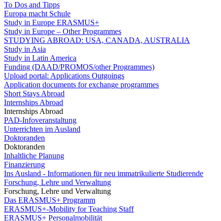
To Dos and Tipps
Europa macht Schule
Study in Europe ERASMUS+
Study in Europe – Other Programmes
STUDYING ABROAD: USA, CANADA, AUSTRALIA
Study in Asia
Study in Latin America
Funding (DAAD/PROMOS/other Programmes)
Upload portal: Applications Outgoings
Application documents for exchange programmes
Short Stays Abroad
Internships Abroad
Internships Abroad
PAD-Infoveranstaltung
Unterrichten im Ausland
Doktoranden
Doktoranden
Inhaltliche Planung
Finanzierung
Ins Ausland - Informationen für neu immatrikulierte Studierende
Forschung, Lehre und Verwaltung
Forschung, Lehre und Verwaltung
Das ERASMUS+ Programm
ERASMUS+-Mobility for Teaching Staff
ERASMUS+ Personalmobilität