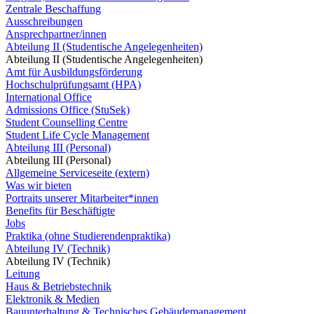
Zentrale Beschaffung
Ausschreibungen
Ansprechpartner/innen
Abteilung II (Studentische Angelegenheiten)
Abteilung II (Studentische Angelegenheiten)
Amt für Ausbildungsförderung
Hochschulprüfungsamt (HPA)
International Office
Admissions Office (StuSek)
Student Counselling Centre
Student Life Cycle Management
Abteilung III (Personal)
Abteilung III (Personal)
Allgemeine Serviceseite (extern)
Was wir bieten
Portraits unserer Mitarbeiter*innen
Benefits für Beschäftigte
Jobs
Praktika (ohne Studierendenpraktika)
Abteilung IV (Technik)
Abteilung IV (Technik)
Leitung
Haus & Betriebstechnik
Elektronik & Medien
Bauunterhaltung & Technisches Gebäudemanagement