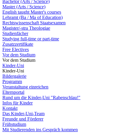
Bachelor (Arts / Science)
Master (Arts / Science)
English taught Master's courses
Lehramt (Ba / Ma of Education)
Rechtswissenschaft Staatsexamen
Magister/-stra Theologiae
Studienfächer
Studying full-time or part-time
Zusatzzertifikate
Free Electives
Vor dem Studium
Vor dem Studium
Kinder-Uni
Kinder-Uni
Bildergalerie
Programm
Veranstaltung einreichen
Elternportal
Rund um die Kinder-Uni "Rabenschlau!"
Infos für Kinder
Kontakt
Das Kinder-Uni-Team
Freunde und Förderer
Frühstudium
Mit Studierenden ins Gespräch kommen