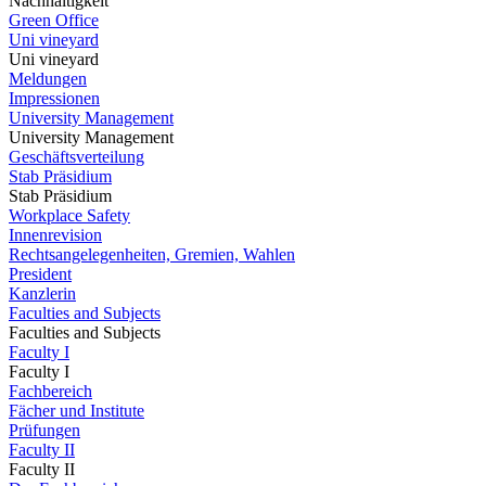
Nachhaltigkeit
Green Office
Uni vineyard
Uni vineyard
Meldungen
Impressionen
University Management
University Management
Geschäftsverteilung
Stab Präsidium
Stab Präsidium
Workplace Safety
Innenrevision
Rechtsangelegenheiten, Gremien, Wahlen
President
Kanzlerin
Faculties and Subjects
Faculties and Subjects
Faculty I
Faculty I
Fachbereich
Fächer und Institute
Prüfungen
Faculty II
Faculty II