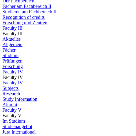
Der Fachbereich
Fächer am Fachbereich II
Studieren am Fachbereich II
Recognition of credits
Forschung und Zentren
Faculty III
Faculty III
Aktuelles
Allgemein
Fächer
Studium
Prüfungen
Forschung
Faculty IV
Faculty IV
Faculty IV
Subjects
Research
Study Information
Alumni
Faculty V
Faculty V
Im Studium
Studienangebot
Jura International