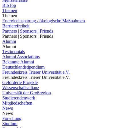
Mensaterrasse
BibTop
Themen
Themen
Energieeinsparung / ökologische Maßnahmen
Barrierefreiheit
Partners | Sponsors | Friends
Partners | Sponsors | Friends
Alumni
Alumni
Testimonials
Alumni Associations
Bekannte Alumni
Deutschlandstipendium
Freundeskreis Trierer Universität e.V.
Freundeskreis Trierer Universität e.V.
Geförderte Projekte
Wissenschaftsallianz
Universität der Großregion
Studierendenwerk
Mitgliedschaften
News
News
Forschung
Studium