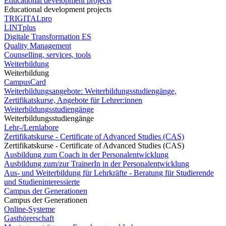
Educational development projects
Educational development projects
TRIGITALpro
LINTplus
Digitale Transformation ES
Quality Management
Counselling, services, tools
Weiterbildung
Weiterbildung
CampusCard
Weiterbildungsangebote: Weiterbildungsstudiengänge,
Zertifikatskurse, Angebote für Lehrer:innen
Weiterbildungsstudiengänge
Weiterbildungsstudiengänge
Lehr-/Lernlabore
Zertifikatskurse - Certificate of Advanced Studies (CAS)
Zertifikatskurse - Certificate of Advanced Studies (CAS)
Ausbildung zum Coach in der Personalentwicklung
Ausbildung zum/zur TrainerIn in der Personalentwicklung
Aus- und Weiterbildung für Lehrkräfte - Beratung für Studierende
und Studieninteressierte
Campus der Generationen
Campus der Generationen
Online-Systeme
Gasthörerschaft