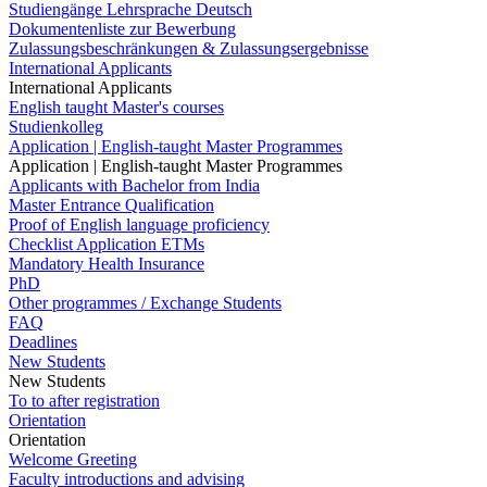
Studiengänge Lehrsprache Deutsch
Dokumentenliste zur Bewerbung
Zulassungsbeschränkungen & Zulassungsergebnisse
International Applicants
International Applicants
English taught Master's courses
Studienkolleg
Application | English-taught Master Programmes
Application | English-taught Master Programmes
Applicants with Bachelor from India
Master Entrance Qualification
Proof of English language proficiency
Checklist Application ETMs
Mandatory Health Insurance
PhD
Other programmes / Exchange Students
FAQ
Deadlines
New Students
New Students
To to after registration
Orientation
Orientation
Welcome Greeting
Faculty introductions and advising