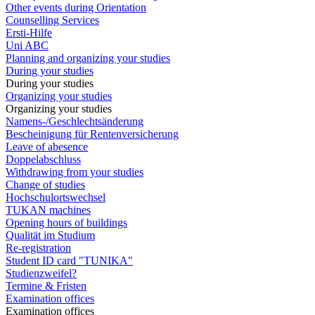
Other events during Orientation
Counselling Services
Ersti-Hilfe
Uni ABC
Planning and organizing your studies
During your studies
During your studies
Organizing your studies
Organizing your studies
Namens-/Geschlechtsänderung
Bescheinigung für Rentenversicherung
Leave of abesence
Doppelabschluss
Withdrawing from your studies
Change of studies
Hochschulortswechsel
TUKAN machines
Opening hours of buildings
Qualität im Studium
Re-registration
Student ID card "TUNIKA"
Studienzweifel?
Termine & Fristen
Examination offices
Examination offices