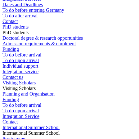
Dates and Deadlines
To do before entering Germany
To do after arrival
Contact
PhD students
PhD students
Doctoral degree & research opportunities
Admission requirements & enrolment
Funding
To do before arrival
To do upon arrival
Individual support
Integration service
Contact us
Visiting Scholars
Visiting Scholars
Planning and Organisation
Funding
To do before arrival
To do upon arrival
Integration Service
Contact
International Summer School
International Summer School
Programme