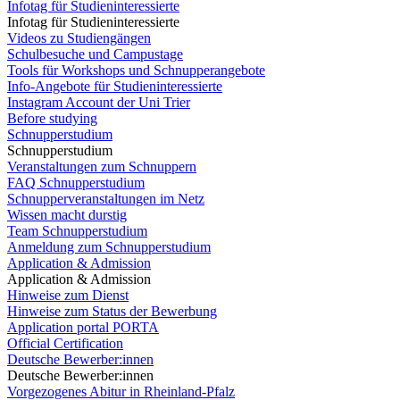
Infotag für Studieninteressierte
Infotag für Studieninteressierte
Videos zu Studiengängen
Schulbesuche und Campustage
Tools für Workshops und Schnupperangebote
Info-Angebote für Studieninteressierte
Instagram Account der Uni Trier
Before studying
Schnupperstudium
Schnupperstudium
Veranstaltungen zum Schnuppern
FAQ Schnupperstudium
Schnupperveranstaltungen im Netz
Wissen macht durstig
Team Schnupperstudium
Anmeldung zum Schnupperstudium
Application & Admission
Application & Admission
Hinweise zum Dienst
Hinweise zum Status der Bewerbung
Application portal PORTA
Official Certification
Deutsche Bewerber:innen
Deutsche Bewerber:innen
Vorgezogenes Abitur in Rheinland-Pfalz