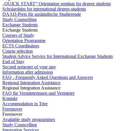
„QUICK START“ Orientation seminar for degree students
Scholarships for international degree-students
DAAD-Preis für ausländische Studierende
Study Counselling
Exchange Students
Exchange Students
Courses of Study
Orientation Programme
ECTS Coordinators
Course selection
Student Advice Service for International Exchange Students
End of Stay
Second semester of your stay
Information after admission
FAQ - Frequently Asked Questions and Answers
Regional Integration Assistance
Regional Integration Assistance
FAQ für Vermieterinnen und Vermieter
Kontakt
Accommodation in Trier
Freemover
Freemover
Available study programmes
Study Councelling
Integration Services