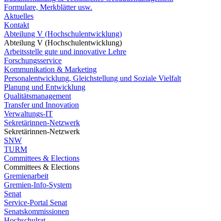
Formulare, Merkblätter usw.
Aktuelles
Kontakt
Abteilung V (Hochschulentwicklung)
Abteilung V (Hochschulentwicklung)
Arbeitsstelle gute und innovative Lehre
Forschungsservice
Kommunikation & Marketing
Personalentwicklung, Gleichstellung und Soziale Vielfalt
Planung und Entwicklung
Qualitätsmanagement
Transfer und Innovation
Verwaltungs-IT
Sekretärinnen-Netzwerk
Sekretärinnen-Netzwerk
SNW
TURM
Committees & Elections
Committees & Elections
Gremienarbeit
Gremien-Info-System
Senat
Service-Portal Senat
Senatskommissionen
Hochschulrat