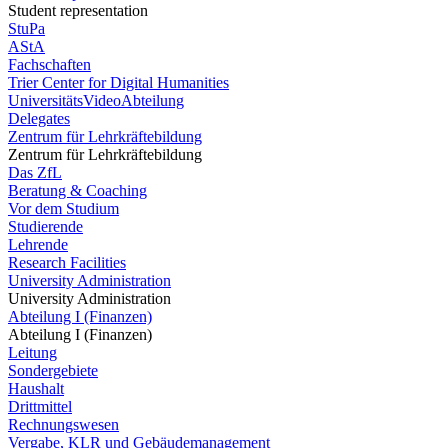
Student representation
StuPa
AStA
Fachschaften
Trier Center for Digital Humanities
UniversitätsVideoAbteilung
Delegates
Zentrum für Lehrkräftebildung
Zentrum für Lehrkräftebildung
Das ZfL
Beratung & Coaching
Vor dem Studium
Studierende
Lehrende
Research Facilities
University Administration
University Administration
Abteilung I (Finanzen)
Abteilung I (Finanzen)
Leitung
Sondergebiete
Haushalt
Drittmittel
Rechnungswesen
Vergabe, KLR und Gebäudemanagement