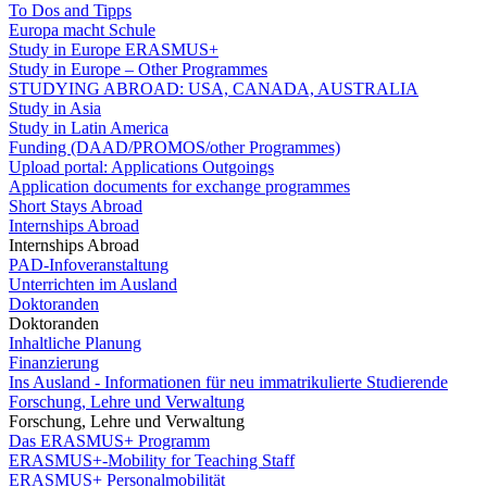
To Dos and Tipps
Europa macht Schule
Study in Europe ERASMUS+
Study in Europe – Other Programmes
STUDYING ABROAD: USA, CANADA, AUSTRALIA
Study in Asia
Study in Latin America
Funding (DAAD/PROMOS/other Programmes)
Upload portal: Applications Outgoings
Application documents for exchange programmes
Short Stays Abroad
Internships Abroad
Internships Abroad
PAD-Infoveranstaltung
Unterrichten im Ausland
Doktoranden
Doktoranden
Inhaltliche Planung
Finanzierung
Ins Ausland - Informationen für neu immatrikulierte Studierende
Forschung, Lehre und Verwaltung
Forschung, Lehre und Verwaltung
Das ERASMUS+ Programm
ERASMUS+-Mobility for Teaching Staff
ERASMUS+ Personalmobilität