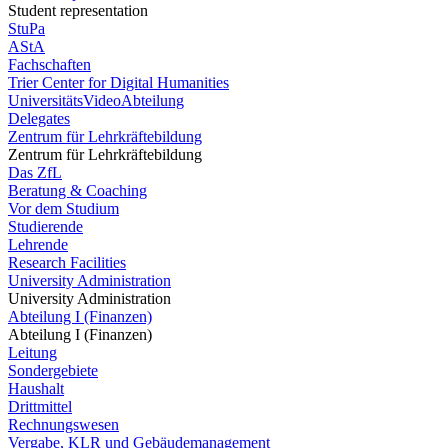
Student representation
StuPa
AStA
Fachschaften
Trier Center for Digital Humanities
UniversitätsVideoAbteilung
Delegates
Zentrum für Lehrkräftebildung
Zentrum für Lehrkräftebildung
Das ZfL
Beratung & Coaching
Vor dem Studium
Studierende
Lehrende
Research Facilities
University Administration
University Administration
Abteilung I (Finanzen)
Abteilung I (Finanzen)
Leitung
Sondergebiete
Haushalt
Drittmittel
Rechnungswesen
Vergabe, KLR und Gebäudemanagement