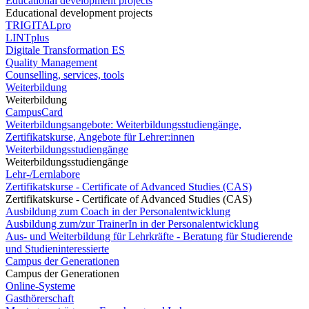
Educational development projects
Educational development projects
TRIGITALpro
LINTplus
Digitale Transformation ES
Quality Management
Counselling, services, tools
Weiterbildung
Weiterbildung
CampusCard
Weiterbildungsangebote: Weiterbildungsstudiengänge,
Zertifikatskurse, Angebote für Lehrer:innen
Weiterbildungsstudiengänge
Weiterbildungsstudiengänge
Lehr-/Lernlabore
Zertifikatskurse - Certificate of Advanced Studies (CAS)
Zertifikatskurse - Certificate of Advanced Studies (CAS)
Ausbildung zum Coach in der Personalentwicklung
Ausbildung zum/zur TrainerIn in der Personalentwicklung
Aus- und Weiterbildung für Lehrkräfte - Beratung für Studierende
und Studieninteressierte
Campus der Generationen
Campus der Generationen
Online-Systeme
Gasthörerschaft