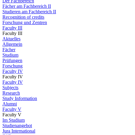
Der Fachbereich
Fächer am Fachbereich II
Studieren am Fachbereich II
Recognition of credits
Forschung und Zentren
Faculty III
Faculty III
Aktuelles
Allgemein
Fächer
Studium
Prüfungen
Forschung
Faculty IV
Faculty IV
Faculty IV
Subjects
Research
Study Information
Alumni
Faculty V
Faculty V
Im Studium
Studienangebot
Jura International