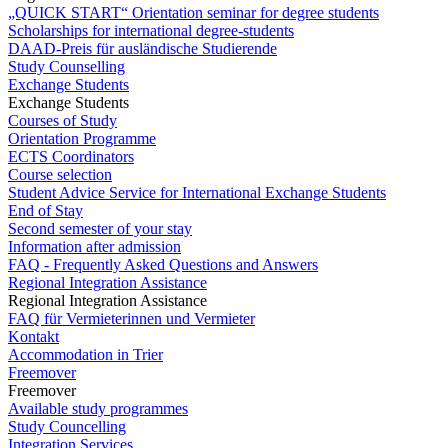
„QUICK START“ Orientation seminar for degree students
Scholarships for international degree-students
DAAD-Preis für ausländische Studierende
Study Counselling
Exchange Students
Exchange Students
Courses of Study
Orientation Programme
ECTS Coordinators
Course selection
Student Advice Service for International Exchange Students
End of Stay
Second semester of your stay
Information after admission
FAQ - Frequently Asked Questions and Answers
Regional Integration Assistance
Regional Integration Assistance
FAQ für Vermieterinnen und Vermieter
Kontakt
Accommodation in Trier
Freemover
Freemover
Available study programmes
Study Councelling
Integration Services