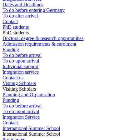
Dates and Deadlines
To do before entering Germany
To do after arrival
Contact
PhD students
PhD students
Doctoral degree & research opportunities
Admission requirements & enrolment
Funding
To do before arrival
To do upon arrival
Individual support
Integration service
Contact us
Visiting Scholars
Visiting Scholars
Planning and Organisation
Funding
To do before arrival
To do upon arrival
Integration Service
Contact
International Summer School
International Summer School
Programme