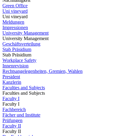
Nachhaltigkeit
Green Office
Uni vineyard
Uni vineyard
Meldungen
Impressionen
University Management
University Management
Geschäftsverteilung
Stab Präsidium
Stab Präsidium
Workplace Safety
Innenrevision
Rechtsangelegenheiten, Gremien, Wahlen
President
Kanzlerin
Faculties and Subjects
Faculties and Subjects
Faculty I
Faculty I
Fachbereich
Fächer und Institute
Prüfungen
Faculty II
Faculty II