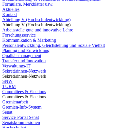
Formulare, Merkblätter usw.
Aktuelles
Kontakt
Abteilung V (Hochschulentwicklung)
Abteilung V (Hochschulentwicklung)
Arbeitsstelle gute und innovative Lehre
Forschungsservice
Kommunikation & Marketing
Personalentwicklung, Gleichstellung und Soziale Vielfalt
Planung und Entwicklung
Qualitätsmanagement
Transfer und Innovation
Verwaltungs-IT
Sekretärinnen-Netzwerk
Sekretärinnen-Netzwerk
SNW
TURM
Committees & Elections
Committees & Elections
Gremienarbeit
Gremien-Info-System
Senat
Service-Portal Senat
Senatskommissionen
Hochschulrat