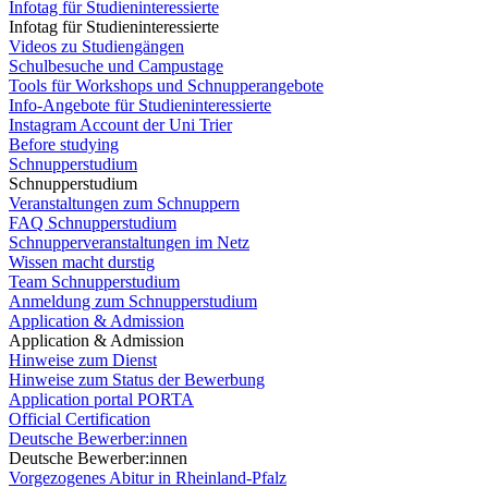
Infotag für Studieninteressierte
Infotag für Studieninteressierte
Videos zu Studiengängen
Schulbesuche und Campustage
Tools für Workshops und Schnupperangebote
Info-Angebote für Studieninteressierte
Instagram Account der Uni Trier
Before studying
Schnupperstudium
Schnupperstudium
Veranstaltungen zum Schnuppern
FAQ Schnupperstudium
Schnupperveranstaltungen im Netz
Wissen macht durstig
Team Schnupperstudium
Anmeldung zum Schnupperstudium
Application & Admission
Application & Admission
Hinweise zum Dienst
Hinweise zum Status der Bewerbung
Application portal PORTA
Official Certification
Deutsche Bewerber:innen
Deutsche Bewerber:innen
Vorgezogenes Abitur in Rheinland-Pfalz