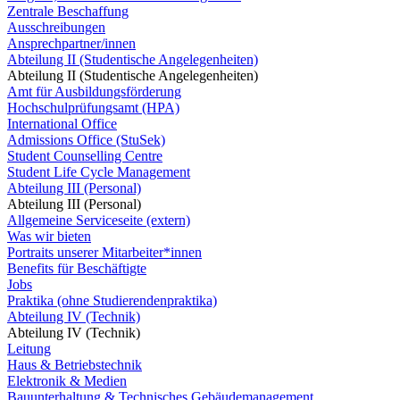
Zentrale Beschaffung
Ausschreibungen
Ansprechpartner/innen
Abteilung II (Studentische Angelegenheiten)
Abteilung II (Studentische Angelegenheiten)
Amt für Ausbildungsförderung
Hochschulprüfungsamt (HPA)
International Office
Admissions Office (StuSek)
Student Counselling Centre
Student Life Cycle Management
Abteilung III (Personal)
Abteilung III (Personal)
Allgemeine Serviceseite (extern)
Was wir bieten
Portraits unserer Mitarbeiter*innen
Benefits für Beschäftigte
Jobs
Praktika (ohne Studierendenpraktika)
Abteilung IV (Technik)
Abteilung IV (Technik)
Leitung
Haus & Betriebstechnik
Elektronik & Medien
Bauunterhaltung & Technisches Gebäudemanagement