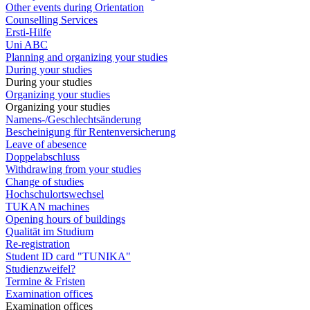
Other events during Orientation
Counselling Services
Ersti-Hilfe
Uni ABC
Planning and organizing your studies
During your studies
During your studies
Organizing your studies
Organizing your studies
Namens-/Geschlechtsänderung
Bescheinigung für Rentenversicherung
Leave of abesence
Doppelabschluss
Withdrawing from your studies
Change of studies
Hochschulortswechsel
TUKAN machines
Opening hours of buildings
Qualität im Studium
Re-registration
Student ID card "TUNIKA"
Studienzweifel?
Termine & Fristen
Examination offices
Examination offices