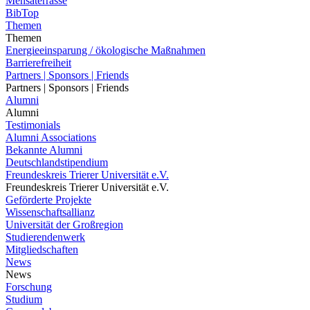
Mensaterrasse
BibTop
Themen
Themen
Energieeinsparung / ökologische Maßnahmen
Barrierefreiheit
Partners | Sponsors | Friends
Partners | Sponsors | Friends
Alumni
Alumni
Testimonials
Alumni Associations
Bekannte Alumni
Deutschlandstipendium
Freundeskreis Trierer Universität e.V.
Freundeskreis Trierer Universität e.V.
Geförderte Projekte
Wissenschaftsallianz
Universität der Großregion
Studierendenwerk
Mitgliedschaften
News
News
Forschung
Studium