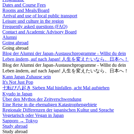
Dates and Course Fees
Rooms and Meals/Board
Arrival and use of local public transport
Leisure und culture in the region
Frequently asked questions (FAQ)
Contact and Academic Advisory Board
Alumni
Going abroad
Going abroad
Blog der Alumni der Japan-Austauschprogramme - Willst du dein
Leben ändern, auf nach Japan! 人生を変えたいなら、日本へ！
Blog der Alumni der Japan-Austauschprogramme - Willst du dein
Leben ändern, auf nach Japan! 人生を変えたいなら、日本へ！
Kann Japan Zuhause sein
It's Not Just Pop
七転び八起き Sieben Mal hinfallen, acht Mal aufstehen
Kyudo in Japan
Über den Mythos der Zeitverschwendung
Eine Reise in die ehemaligen Katastrophengebiete
Regionale Differenzen der japanischen Kultur und Sprache
Vegetarisch oder Vegan in Japan
Sapporo → Tokyo
Study abroad
Study abroad