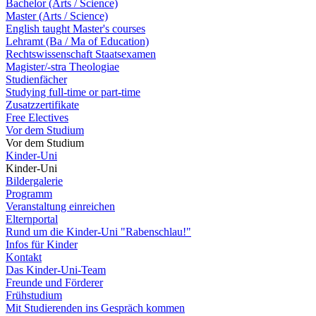
Bachelor (Arts / Science)
Master (Arts / Science)
English taught Master's courses
Lehramt (Ba / Ma of Education)
Rechtswissenschaft Staatsexamen
Magister/-stra Theologiae
Studienfächer
Studying full-time or part-time
Zusatzzertifikate
Free Electives
Vor dem Studium
Vor dem Studium
Kinder-Uni
Kinder-Uni
Bildergalerie
Programm
Veranstaltung einreichen
Elternportal
Rund um die Kinder-Uni "Rabenschlau!"
Infos für Kinder
Kontakt
Das Kinder-Uni-Team
Freunde und Förderer
Frühstudium
Mit Studierenden ins Gespräch kommen