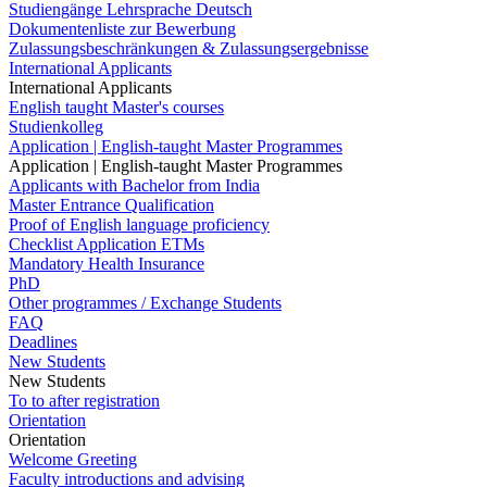
Studiengänge Lehrsprache Deutsch
Dokumentenliste zur Bewerbung
Zulassungsbeschränkungen & Zulassungsergebnisse
International Applicants
International Applicants
English taught Master's courses
Studienkolleg
Application | English-taught Master Programmes
Application | English-taught Master Programmes
Applicants with Bachelor from India
Master Entrance Qualification
Proof of English language proficiency
Checklist Application ETMs
Mandatory Health Insurance
PhD
Other programmes / Exchange Students
FAQ
Deadlines
New Students
New Students
To to after registration
Orientation
Orientation
Welcome Greeting
Faculty introductions and advising