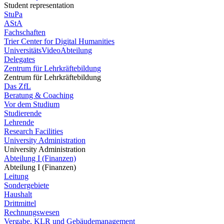
Student representation
StuPa
AStA
Fachschaften
Trier Center for Digital Humanities
UniversitätsVideoAbteilung
Delegates
Zentrum für Lehrkräftebildung
Zentrum für Lehrkräftebildung
Das ZfL
Beratung & Coaching
Vor dem Studium
Studierende
Lehrende
Research Facilities
University Administration
University Administration
Abteilung I (Finanzen)
Abteilung I (Finanzen)
Leitung
Sondergebiete
Haushalt
Drittmittel
Rechnungswesen
Vergabe, KLR und Gebäudemanagement