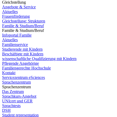
Gleichstellung
Angebote & Service
Aktuelles
Frauenförderung
Gleichstellung: Strukturen
Familie & Studium/Beruf
Familie & Studium/Beruf
Infoportal Familie
Aktuelles
Familienservice
Studierende mit Kindern
Beschäftigte mit Kindern
wissenschaftliche Qualifizierung mit Kindern
Pflegende Angehörige
Familiengerechte Hochschule
Kontakt
Servicezentrum eSciences
Sprachenzentrum
Sprachenzentrum
Das Zentrum
Sprachkurs-Angebot
UNIcert und GER
Sprachtests
DSH
Student representation