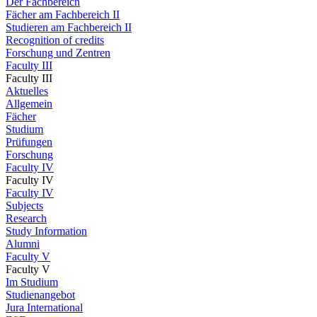
Der Fachbereich
Fächer am Fachbereich II
Studieren am Fachbereich II
Recognition of credits
Forschung und Zentren
Faculty III
Faculty III
Aktuelles
Allgemein
Fächer
Studium
Prüfungen
Forschung
Faculty IV
Faculty IV
Faculty IV
Subjects
Research
Study Information
Alumni
Faculty V
Faculty V
Im Studium
Studienangebot
Jura International