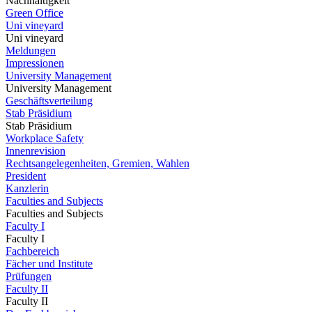
Nachhaltigkeit
Green Office
Uni vineyard
Uni vineyard
Meldungen
Impressionen
University Management
University Management
Geschäftsverteilung
Stab Präsidium
Stab Präsidium
Workplace Safety
Innenrevision
Rechtsangelegenheiten, Gremien, Wahlen
President
Kanzlerin
Faculties and Subjects
Faculties and Subjects
Faculty I
Faculty I
Fachbereich
Fächer und Institute
Prüfungen
Faculty II
Faculty II