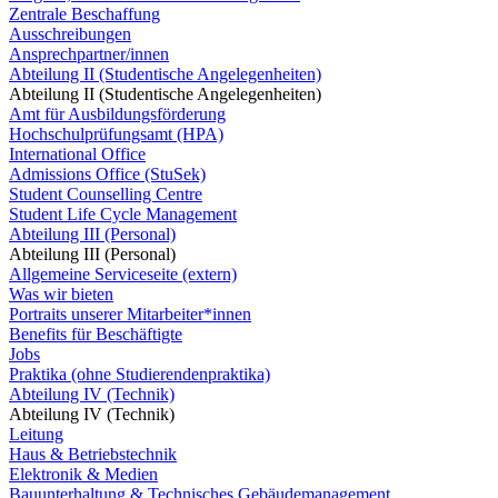
Zentrale Beschaffung
Ausschreibungen
Ansprechpartner/innen
Abteilung II (Studentische Angelegenheiten)
Abteilung II (Studentische Angelegenheiten)
Amt für Ausbildungsförderung
Hochschulprüfungsamt (HPA)
International Office
Admissions Office (StuSek)
Student Counselling Centre
Student Life Cycle Management
Abteilung III (Personal)
Abteilung III (Personal)
Allgemeine Serviceseite (extern)
Was wir bieten
Portraits unserer Mitarbeiter*innen
Benefits für Beschäftigte
Jobs
Praktika (ohne Studierendenpraktika)
Abteilung IV (Technik)
Abteilung IV (Technik)
Leitung
Haus & Betriebstechnik
Elektronik & Medien
Bauunterhaltung & Technisches Gebäudemanagement