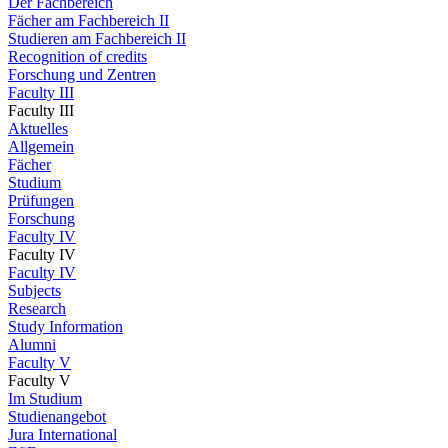
Der Fachbereich
Fächer am Fachbereich II
Studieren am Fachbereich II
Recognition of credits
Forschung und Zentren
Faculty III
Faculty III
Aktuelles
Allgemein
Fächer
Studium
Prüfungen
Forschung
Faculty IV
Faculty IV
Faculty IV
Subjects
Research
Study Information
Alumni
Faculty V
Faculty V
Im Studium
Studienangebot
Jura International