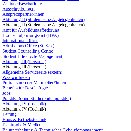
Zentrale Beschaffung
Ausschreibungen
Ansprechpartner/innen
Abteilung II (Studentische Angelegenheiten)
Abteilung II (Studentische Angelegenheiten)
Amt für Ausbildungsförderung
Hochschulprüfungsamt (HPA)
International Office
Admissions Office (StuSek)
Student Counselling Centre
Student Life Cycle Management
Abteilung III (Personal)
Abteilung III (Personal)
Allgemeine Serviceseite (extern)
Was wir bieten
Portraits unserer Mitarbeiter*innen
Benefits für Beschäftigte
Jobs
Praktika (ohne Studierendenpraktika)
Abteilung IV (Technik)
Abteilung IV (Technik)
Leitung
Haus & Betriebstechnik
Elektronik & Medien
Bauunterhaltung & Technisches Gebäudemanagement