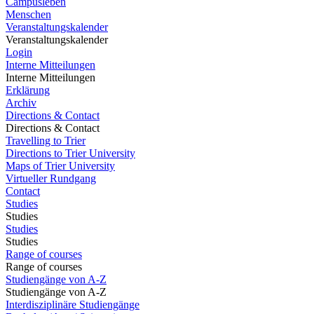
Campusleben
Menschen
Veranstaltungskalender
Veranstaltungskalender
Login
Interne Mitteilungen
Interne Mitteilungen
Erklärung
Archiv
Directions & Contact
Directions & Contact
Travelling to Trier
Directions to Trier University
Maps of Trier University
Virtueller Rundgang
Contact
Studies
Studies
Studies
Studies
Range of courses
Range of courses
Studiengänge von A-Z
Studiengänge von A-Z
Interdisziplinäre Studiengänge