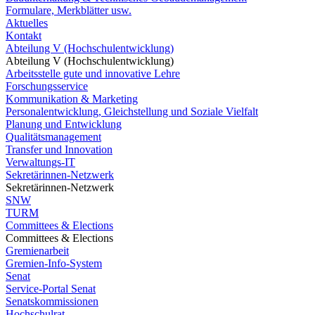
Formulare, Merkblätter usw.
Aktuelles
Kontakt
Abteilung V (Hochschulentwicklung)
Abteilung V (Hochschulentwicklung)
Arbeitsstelle gute und innovative Lehre
Forschungsservice
Kommunikation & Marketing
Personalentwicklung, Gleichstellung und Soziale Vielfalt
Planung und Entwicklung
Qualitätsmanagement
Transfer und Innovation
Verwaltungs-IT
Sekretärinnen-Netzwerk
Sekretärinnen-Netzwerk
SNW
TURM
Committees & Elections
Committees & Elections
Gremienarbeit
Gremien-Info-System
Senat
Service-Portal Senat
Senatskommissionen
Hochschulrat