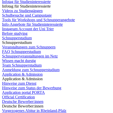
Infotag für Studieninteressierte
Infotag für Studieninteressierte
Videos zu Studiengängen
Schulbesuche und Campustage
Tools für Workshops und Schnupperangebote
Info-Angebote für Studieninteressierte
Instagram Account der Uni Trier
Before studying
Schnupperstudium
Schnupperstudium
Veranstaltungen zum Schnuppern
FAQ Schnupperstudium
Schnupperveranstaltungen im Netz
Wissen macht durstig
Team Schnupperstudium
Anmeldung zum Schnupperstudium
Application & Admission
Application & Admission
Hinweise zum Dienst
Hinweise zum Status der Bewerbung
Application portal PORTA
Official Certification
Deutsche Bewerber:innen
Deutsche Bewerber:innen
Vorgezogenes Abitur in Rheinland-Pfalz