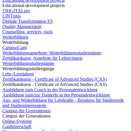
Educational development projects
Educational development projects
TRIGITALpro
LINTplus
Digitale Transformation ES
Quality Management
Counselling, services, tools
Weiterbildung
Weiterbildung
CampusCard
Weiterbildungsangebote: Weiterbildungsstudiengänge,
Zertifikatskurse, Angebote für Lehrer:innen
Weiterbildungsstudiengänge
Weiterbildungsstudiengänge
Lehr-/Lernlabore
Zertifikatskurse - Certificate of Advanced Studies (CAS)
Zertifikatskurse - Certificate of Advanced Studies (CAS)
Ausbildung zum Coach in der Personalentwicklung
Ausbildung zum/zur TrainerIn in der Personalentwicklung
Aus- und Weiterbildung für Lehrkräfte - Beratung für Studierende
und Studieninteressierte
Campus der Generationen
Campus der Generationen
Online-Systeme
Gasthörerschaft