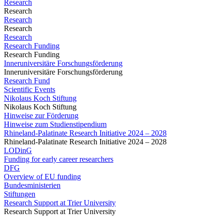
Research
Research
Research
Research
Research
Research Funding
Research Funding
Inneruniversitäre Forschungsförderung
Inneruniversitäre Forschungsförderung
Research Fund
Scientific Events
Nikolaus Koch Stiftung
Nikolaus Koch Stiftung
Hinweise zur Förderung
Hinweise zum Studienstipendium
Rhineland-Palatinate Research Initiative 2024 – 2028
Rhineland-Palatinate Research Initiative 2024 – 2028
LODinG
Funding for early career researchers
DFG
Overview of EU funding
Bundesministerien
Stiftungen
Research Support at Trier University
Research Support at Trier University