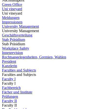
Nachhaltigkeit
Green Office
Uni vineyard
Uni vineyard
Meldungen
Impressionen
University Management
University Management
Geschäftsverteilung
Stab Präsidium
Stab Präsidium
Workplace Safety
Innenrevision
Rechtsangelegenheiten, Gremien, Wahlen
President
Kanzlerin
Faculties and Subjects
Faculties and Subjects
Faculty I
Faculty I
Fachbereich
Fächer und Institute
Prüfungen
Faculty II
Faculty II