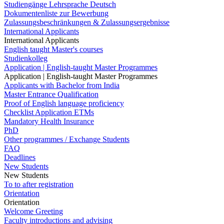
Studiengänge Lehrsprache Deutsch
Dokumentenliste zur Bewerbung
Zulassungsbeschränkungen & Zulassungsergebnisse
International Applicants
International Applicants
English taught Master's courses
Studienkolleg
Application | English-taught Master Programmes
Application | English-taught Master Programmes
Applicants with Bachelor from India
Master Entrance Qualification
Proof of English language proficiency
Checklist Application ETMs
Mandatory Health Insurance
PhD
Other programmes / Exchange Students
FAQ
Deadlines
New Students
New Students
To to after registration
Orientation
Orientation
Welcome Greeting
Faculty introductions and advising