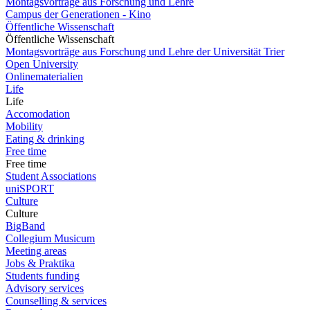
Montagsvorträge aus Forschung und Lehre
Campus der Generationen - Kino
Öffentliche Wissenschaft
Öffentliche Wissenschaft
Montagsvorträge aus Forschung und Lehre der Universität Trier
Open University
Onlinematerialien
Life
Life
Accomodation
Mobility
Eating & drinking
Free time
Free time
Student Associations
uniSPORT
Culture
Culture
BigBand
Collegium Musicum
Meeting areas
Jobs & Praktika
Students funding
Advisory services
Counselling & services