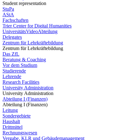
Student representation
StuPa
AStA
Fachschaften
Trier Center for Digital Humanities
UniversitätsVideoAbteilung
Delegates
Zentrum für Lehrkräftebildung
Zentrum für Lehrkräftebildung
Das ZfL
Beratung & Coaching
Vor dem Studium
Studierende
Lehrende
Research Facilities
University Administration
University Administration
Abteilung I (Finanzen)
Abteilung I (Finanzen)
Leitung
Sondergebiete
Haushalt
Drittmittel
Rechnungswesen
Vergabe, KLR und Gebäudemanagement