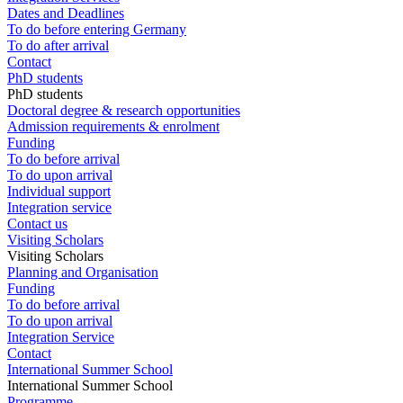
Dates and Deadlines
To do before entering Germany
To do after arrival
Contact
PhD students
PhD students
Doctoral degree & research opportunities
Admission requirements & enrolment
Funding
To do before arrival
To do upon arrival
Individual support
Integration service
Contact us
Visiting Scholars
Visiting Scholars
Planning and Organisation
Funding
To do before arrival
To do upon arrival
Integration Service
Contact
International Summer School
International Summer School
Programme