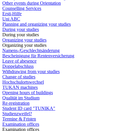
Other events during Orientation
Counselling Services
Ersti-Hilfe
Uni ABC
Planning and organizing your studies
During your studies
During your studies
Organizing your studies
Organizing your studies
Namens-/Geschlechtsänderung
Bescheinigung für Rentenversicherung
Leave of abesence
Doppelabschluss
Withdrawing from your studies
Change of studies
Hochschulortswechsel
TUKAN machines
Opening hours of buildings
Qualität im Studium
Re-registration
Student ID card "TUNIKA"
Studienzweifel?
Termine & Fristen
Examination offices
Examination offices