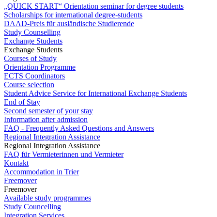
„QUICK START“ Orientation seminar for degree students
Scholarships for international degree-students
DAAD-Preis für ausländische Studierende
Study Counselling
Exchange Students
Exchange Students
Courses of Study
Orientation Programme
ECTS Coordinators
Course selection
Student Advice Service for International Exchange Students
End of Stay
Second semester of your stay
Information after admission
FAQ - Frequently Asked Questions and Answers
Regional Integration Assistance
Regional Integration Assistance
FAQ für Vermieterinnen und Vermieter
Kontakt
Accommodation in Trier
Freemover
Freemover
Available study programmes
Study Councelling
Integration Services