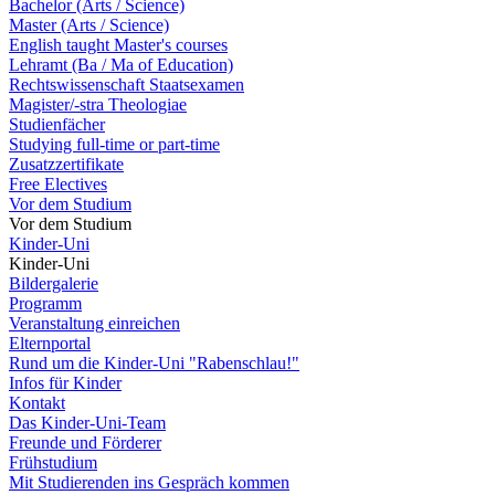
Bachelor (Arts / Science)
Master (Arts / Science)
English taught Master's courses
Lehramt (Ba / Ma of Education)
Rechtswissenschaft Staatsexamen
Magister/-stra Theologiae
Studienfächer
Studying full-time or part-time
Zusatzzertifikate
Free Electives
Vor dem Studium
Vor dem Studium
Kinder-Uni
Kinder-Uni
Bildergalerie
Programm
Veranstaltung einreichen
Elternportal
Rund um die Kinder-Uni "Rabenschlau!"
Infos für Kinder
Kontakt
Das Kinder-Uni-Team
Freunde und Förderer
Frühstudium
Mit Studierenden ins Gespräch kommen