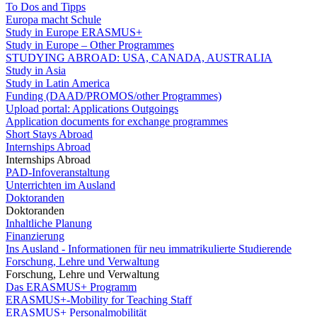
To Dos and Tipps
Europa macht Schule
Study in Europe ERASMUS+
Study in Europe – Other Programmes
STUDYING ABROAD: USA, CANADA, AUSTRALIA
Study in Asia
Study in Latin America
Funding (DAAD/PROMOS/other Programmes)
Upload portal: Applications Outgoings
Application documents for exchange programmes
Short Stays Abroad
Internships Abroad
Internships Abroad
PAD-Infoveranstaltung
Unterrichten im Ausland
Doktoranden
Doktoranden
Inhaltliche Planung
Finanzierung
Ins Ausland - Informationen für neu immatrikulierte Studierende
Forschung, Lehre und Verwaltung
Forschung, Lehre und Verwaltung
Das ERASMUS+ Programm
ERASMUS+-Mobility for Teaching Staff
ERASMUS+ Personalmobilität