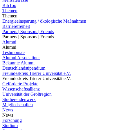
Mensaterrasse
BibTop
Themen
Themen
Energieeinsparung / ökologische Maßnahmen
Barrierefreiheit
Partners | Sponsors | Friends
Partners | Sponsors | Friends
Alumni
Alumni
Testimonials
Alumni Associations
Bekannte Alumni
Deutschlandstipendium
Freundeskreis Trierer Universität e.V.
Freundeskreis Trierer Universität e.V.
Geförderte Projekte
Wissenschaftsallianz
Universität der Großregion
Studierendenwerk
Mitgliedschaften
News
News
Forschung
Studium