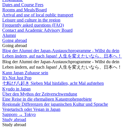
Dates and Course Fees
Rooms and Meals/Board
Arrival and use of local public transport
Leisure und culture in the region
Frequently asked questions (FAQ)
Contact and Academic Advisory Board
Alumni
Going abroad
Going abroad
Blog der Alumni der Japan-Austauschprogramme - Willst du dein
Leben ändern, auf nach Japan! 人生を変えたいなら、日本へ！
Blog der Alumni der Japan-Austauschprogramme - Willst du dein
Leben ändern, auf nach Japan! 人生を変えたいなら、日本へ！
Kann Japan Zuhause sein
It's Not Just Pop
七転び八起き Sieben Mal hinfallen, acht Mal aufstehen
Kyudo in Japan
Über den Mythos der Zeitverschwendung
Eine Reise in die ehemaligen Katastrophengebiete
Regionale Differenzen der japanischen Kultur und Sprache
Vegetarisch oder Vegan in Japan
Sapporo → Tokyo
Study abroad
Study abroad