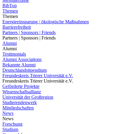
Mensaterrasse
BibTop
Themen
Themen
Energieeinsparung / ökologische Maßnahmen
Barrierefreiheit
Partners | Sponsors | Friends
Partners | Sponsors | Friends
Alumni
Alumni
Testimonials
Alumni Associations
Bekannte Alumni
Deutschlandstipendium
Freundeskreis Trierer Universität e.V.
Freundeskreis Trierer Universität e.V.
Geförderte Projekte
Wissenschaftsallianz
Universität der Großregion
Studierendenwerk
Mitgliedschaften
News
News
Forschung
Studium