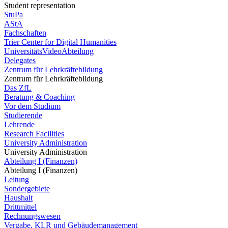
Student representation
StuPa
AStA
Fachschaften
Trier Center for Digital Humanities
UniversitätsVideoAbteilung
Delegates
Zentrum für Lehrkräftebildung
Zentrum für Lehrkräftebildung
Das ZfL
Beratung & Coaching
Vor dem Studium
Studierende
Lehrende
Research Facilities
University Administration
University Administration
Abteilung I (Finanzen)
Abteilung I (Finanzen)
Leitung
Sondergebiete
Haushalt
Drittmittel
Rechnungswesen
Vergabe, KLR und Gebäudemanagement