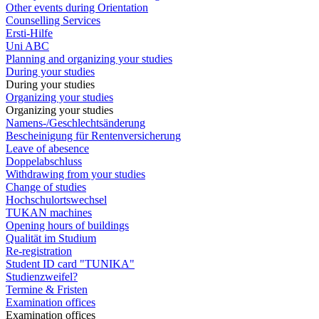
Other events during Orientation
Counselling Services
Ersti-Hilfe
Uni ABC
Planning and organizing your studies
During your studies
During your studies
Organizing your studies
Organizing your studies
Namens-/Geschlechtsänderung
Bescheinigung für Rentenversicherung
Leave of abesence
Doppelabschluss
Withdrawing from your studies
Change of studies
Hochschulortswechsel
TUKAN machines
Opening hours of buildings
Qualität im Studium
Re-registration
Student ID card "TUNIKA"
Studienzweifel?
Termine & Fristen
Examination offices
Examination offices