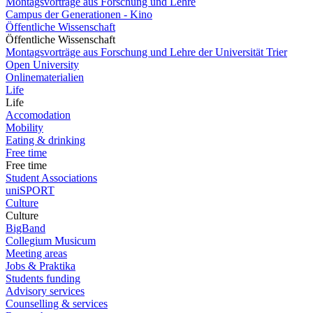
Montagsvorträge aus Forschung und Lehre
Campus der Generationen - Kino
Öffentliche Wissenschaft
Öffentliche Wissenschaft
Montagsvorträge aus Forschung und Lehre der Universität Trier
Open University
Onlinematerialien
Life
Life
Accomodation
Mobility
Eating & drinking
Free time
Free time
Student Associations
uniSPORT
Culture
Culture
BigBand
Collegium Musicum
Meeting areas
Jobs & Praktika
Students funding
Advisory services
Counselling & services