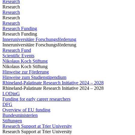
Research
Research
Research
Research
Research
Research Funding
Research Funding
Inneruniversitäre Forschungsförderung
Inneruniversitäre Forschungsförderung
Research Fund
Scientific Events
Nikolaus Koch Stiftung
Nikolaus Koch Stiftung
Hinweise zur Förderung
Hinweise zum Studienstipendium
Rhineland-Palatinate Research Initiative 2024 – 2028
Rhineland-Palatinate Research Initiative 2024 – 2028
LODinG
Funding for early career researchers
DFG
Overview of EU funding
Bundesministerien
Stiftungen
Research Support at Trier University
Research Support at Trier University