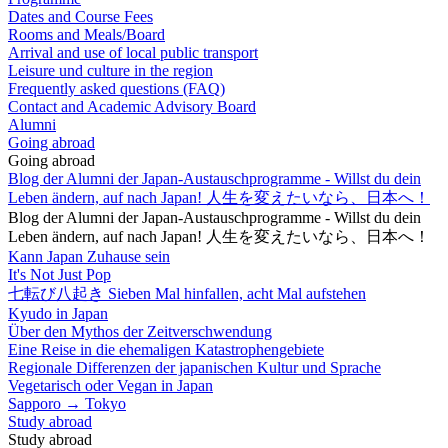
Dates and Course Fees
Rooms and Meals/Board
Arrival and use of local public transport
Leisure und culture in the region
Frequently asked questions (FAQ)
Contact and Academic Advisory Board
Alumni
Going abroad
Going abroad
Blog der Alumni der Japan-Austauschprogramme - Willst du dein
Leben ändern, auf nach Japan! 人生を変えたいなら、日本へ！
Blog der Alumni der Japan-Austauschprogramme - Willst du dein
Leben ändern, auf nach Japan! 人生を変えたいなら、日本へ！
Kann Japan Zuhause sein
It's Not Just Pop
七転び八起き Sieben Mal hinfallen, acht Mal aufstehen
Kyudo in Japan
Über den Mythos der Zeitverschwendung
Eine Reise in die ehemaligen Katastrophengebiete
Regionale Differenzen der japanischen Kultur und Sprache
Vegetarisch oder Vegan in Japan
Sapporo → Tokyo
Study abroad
Study abroad