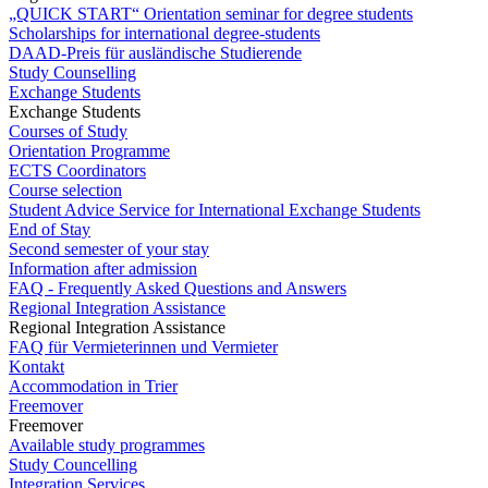
„QUICK START“ Orientation seminar for degree students
Scholarships for international degree-students
DAAD-Preis für ausländische Studierende
Study Counselling
Exchange Students
Exchange Students
Courses of Study
Orientation Programme
ECTS Coordinators
Course selection
Student Advice Service for International Exchange Students
End of Stay
Second semester of your stay
Information after admission
FAQ - Frequently Asked Questions and Answers
Regional Integration Assistance
Regional Integration Assistance
FAQ für Vermieterinnen und Vermieter
Kontakt
Accommodation in Trier
Freemover
Freemover
Available study programmes
Study Councelling
Integration Services