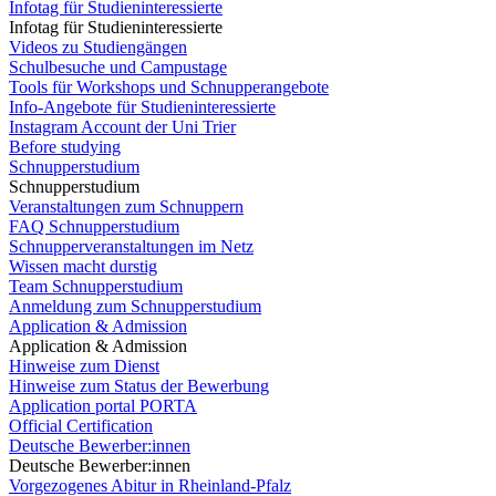
Infotag für Studieninteressierte
Infotag für Studieninteressierte
Videos zu Studiengängen
Schulbesuche und Campustage
Tools für Workshops und Schnupperangebote
Info-Angebote für Studieninteressierte
Instagram Account der Uni Trier
Before studying
Schnupperstudium
Schnupperstudium
Veranstaltungen zum Schnuppern
FAQ Schnupperstudium
Schnupperveranstaltungen im Netz
Wissen macht durstig
Team Schnupperstudium
Anmeldung zum Schnupperstudium
Application & Admission
Application & Admission
Hinweise zum Dienst
Hinweise zum Status der Bewerbung
Application portal PORTA
Official Certification
Deutsche Bewerber:innen
Deutsche Bewerber:innen
Vorgezogenes Abitur in Rheinland-Pfalz