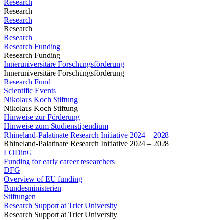
Research
Research
Research
Research
Research
Research Funding
Research Funding
Inneruniversitäre Forschungsförderung
Inneruniversitäre Forschungsförderung
Research Fund
Scientific Events
Nikolaus Koch Stiftung
Nikolaus Koch Stiftung
Hinweise zur Förderung
Hinweise zum Studienstipendium
Rhineland-Palatinate Research Initiative 2024 – 2028
Rhineland-Palatinate Research Initiative 2024 – 2028
LODinG
Funding for early career researchers
DFG
Overview of EU funding
Bundesministerien
Stiftungen
Research Support at Trier University
Research Support at Trier University