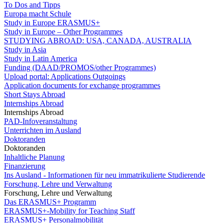
To Dos and Tipps
Europa macht Schule
Study in Europe ERASMUS+
Study in Europe – Other Programmes
STUDYING ABROAD: USA, CANADA, AUSTRALIA
Study in Asia
Study in Latin America
Funding (DAAD/PROMOS/other Programmes)
Upload portal: Applications Outgoings
Application documents for exchange programmes
Short Stays Abroad
Internships Abroad
Internships Abroad
PAD-Infoveranstaltung
Unterrichten im Ausland
Doktoranden
Doktoranden
Inhaltliche Planung
Finanzierung
Ins Ausland - Informationen für neu immatrikulierte Studierende
Forschung, Lehre und Verwaltung
Forschung, Lehre und Verwaltung
Das ERASMUS+ Programm
ERASMUS+-Mobility for Teaching Staff
ERASMUS+ Personalmobilität