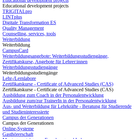
Educational development projects
Educational development projects
TRIGITALpro
LINTplus
Digitale Transformation ES
Quality Management
Counselling, services, tools
Weiterbildung
Weiterbildung
CampusCard
Weiterbildungsangebote: Weiterbildungsstudiengänge,
Zertifikatskurse, Angebote für Lehrer:innen
Weiterbildungsstudiengänge
Weiterbildungsstudiengänge
Lehr-/Lernlabore
Zertifikatskurse - Certificate of Advanced Studies (CAS)
Zertifikatskurse - Certificate of Advanced Studies (CAS)
Ausbildung zum Coach in der Personalentwicklung
Ausbildung zum/zur TrainerIn in der Personalentwicklung
Aus- und Weiterbildung für Lehrkräfte - Beratung für Studierende
und Studieninteressierte
Campus der Generationen
Campus der Generationen
Online-Systeme
Gasthörerschaft