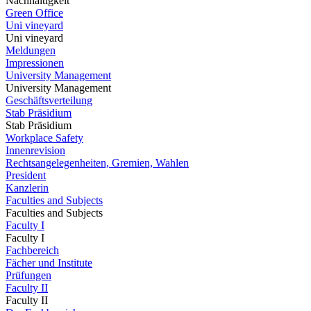
Nachhaltigkeit
Green Office
Uni vineyard
Uni vineyard
Meldungen
Impressionen
University Management
University Management
Geschäftsverteilung
Stab Präsidium
Stab Präsidium
Workplace Safety
Innenrevision
Rechtsangelegenheiten, Gremien, Wahlen
President
Kanzlerin
Faculties and Subjects
Faculties and Subjects
Faculty I
Faculty I
Fachbereich
Fächer und Institute
Prüfungen
Faculty II
Faculty II