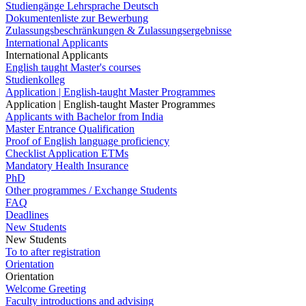
Studiengänge Lehrsprache Deutsch
Dokumentenliste zur Bewerbung
Zulassungsbeschränkungen & Zulassungsergebnisse
International Applicants
International Applicants
English taught Master's courses
Studienkolleg
Application | English-taught Master Programmes
Application | English-taught Master Programmes
Applicants with Bachelor from India
Master Entrance Qualification
Proof of English language proficiency
Checklist Application ETMs
Mandatory Health Insurance
PhD
Other programmes / Exchange Students
FAQ
Deadlines
New Students
New Students
To to after registration
Orientation
Orientation
Welcome Greeting
Faculty introductions and advising