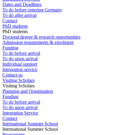
Dates and Deadlines
To do before entering Germany
To do after arrival
Contact
PhD students
PhD students
Doctoral degree & research opportunities
Admission requirements & enrolment
Funding
To do before arrival
To do upon arrival
Individual support
Integration service
Contact us
Visiting Scholars
Visiting Scholars
Planning and Organisation
Funding
To do before arrival
To do upon arrival
Integration Service
Contact
International Summer School
International Summer School
Programme