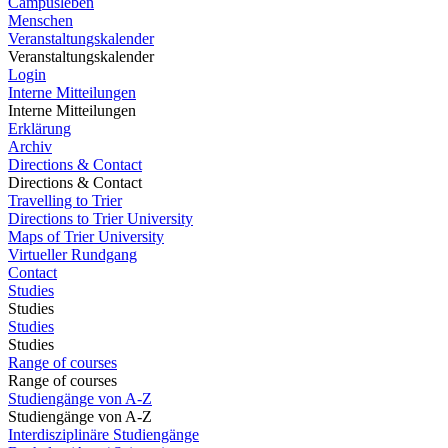
Campusleben
Menschen
Veranstaltungskalender
Veranstaltungskalender
Login
Interne Mitteilungen
Interne Mitteilungen
Erklärung
Archiv
Directions & Contact
Directions & Contact
Travelling to Trier
Directions to Trier University
Maps of Trier University
Virtueller Rundgang
Contact
Studies
Studies
Studies
Studies
Range of courses
Range of courses
Studiengänge von A-Z
Studiengänge von A-Z
Interdisziplinäre Studiengänge