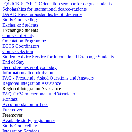
„QUICK START“ Orientation seminar for degree students
Scholarships for international degree-students
DAAD-Preis für ausländische Studierende
Study Counselling
Exchange Students
Exchange Students
Courses of Study
Orientation Programme
ECTS Coordinators
Course selection
Student Advice Service for International Exchange Students
End of Stay
Second semester of your stay
Information after admission
FAQ - Frequently Asked Questions and Answers
Regional Integration Assistance
Regional Integration Assistance
FAQ für Vermieterinnen und Vermieter
Kontakt
Accommodation in Trier
Freemover
Freemover
Available study programmes
Study Councelling
Integration Services