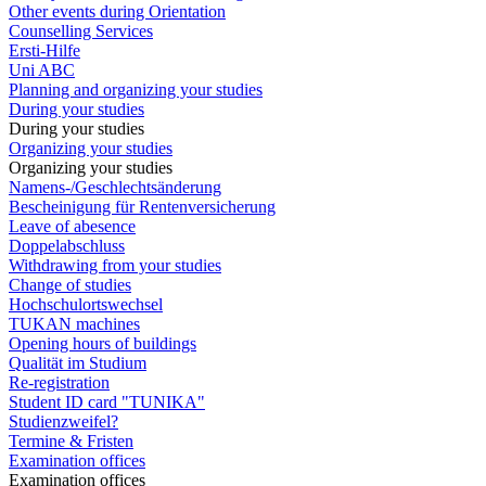
Other events during Orientation
Counselling Services
Ersti-Hilfe
Uni ABC
Planning and organizing your studies
During your studies
During your studies
Organizing your studies
Organizing your studies
Namens-/Geschlechtsänderung
Bescheinigung für Rentenversicherung
Leave of abesence
Doppelabschluss
Withdrawing from your studies
Change of studies
Hochschulortswechsel
TUKAN machines
Opening hours of buildings
Qualität im Studium
Re-registration
Student ID card "TUNIKA"
Studienzweifel?
Termine & Fristen
Examination offices
Examination offices