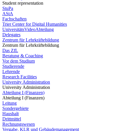
Student representation
StuPa
AStA
Fachschaften
Trier Center for Digital Humanities
UniversitätsVideoAbteilung
Delegates
Zentrum für Lehrkräftebildung
Zentrum für Lehrkräftebildung
Das ZfL
Beratung & Coaching
Vor dem Studium
Studierende
Lehrende
Research Facilities
University Administration
University Administration
Abteilung I (Finanzen)
Abteilung I (Finanzen)
Leitung
Sondergebiete
Haushalt
Drittmittel
Rechnungswesen
Vergabe, KLR und Gebäudemanagement