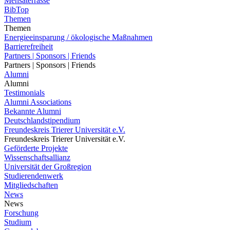
Mensaterrasse
BibTop
Themen
Themen
Energieeinsparung / ökologische Maßnahmen
Barrierefreiheit
Partners | Sponsors | Friends
Partners | Sponsors | Friends
Alumni
Alumni
Testimonials
Alumni Associations
Bekannte Alumni
Deutschlandstipendium
Freundeskreis Trierer Universität e.V.
Freundeskreis Trierer Universität e.V.
Geförderte Projekte
Wissenschaftsallianz
Universität der Großregion
Studierendenwerk
Mitgliedschaften
News
News
Forschung
Studium