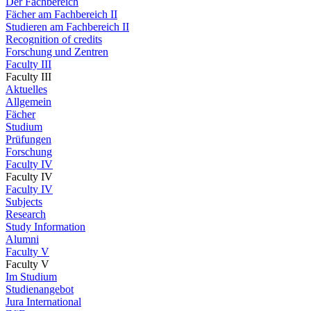
Der Fachbereich
Fächer am Fachbereich II
Studieren am Fachbereich II
Recognition of credits
Forschung und Zentren
Faculty III
Faculty III
Aktuelles
Allgemein
Fächer
Studium
Prüfungen
Forschung
Faculty IV
Faculty IV
Faculty IV
Subjects
Research
Study Information
Alumni
Faculty V
Faculty V
Im Studium
Studienangebot
Jura International