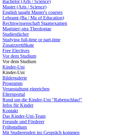
Bachelor (Arts / Science)
Master (Arts / Science)
English taught Master's courses
Lehramt (Ba / Ma of Education)
Rechtswissenschaft Staatsexamen
Magister/-stra Theologiae
Studienfächer
Studying full-time or part-time
Zusatzzertifikate
Free Electives
Vor dem Studium
Vor dem Studium
Kinder-Uni
Kinder-Uni
Bildergalerie
Programm
Veranstaltung einreichen
Elternportal
Rund um die Kinder-Uni "Rabenschlau!"
Infos für Kinder
Kontakt
Das Kinder-Uni-Team
Freunde und Förderer
Frühstudium
Mit Studierenden ins Gespräch kommen