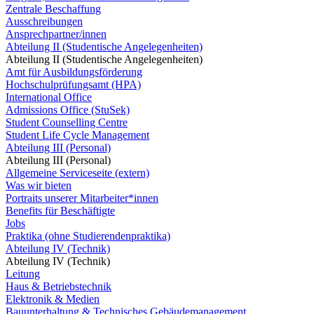
Zentrale Beschaffung
Ausschreibungen
Ansprechpartner/innen
Abteilung II (Studentische Angelegenheiten)
Abteilung II (Studentische Angelegenheiten)
Amt für Ausbildungsförderung
Hochschulprüfungsamt (HPA)
International Office
Admissions Office (StuSek)
Student Counselling Centre
Student Life Cycle Management
Abteilung III (Personal)
Abteilung III (Personal)
Allgemeine Serviceseite (extern)
Was wir bieten
Portraits unserer Mitarbeiter*innen
Benefits für Beschäftigte
Jobs
Praktika (ohne Studierendenpraktika)
Abteilung IV (Technik)
Abteilung IV (Technik)
Leitung
Haus & Betriebstechnik
Elektronik & Medien
Bauunterhaltung & Technisches Gebäudemanagement