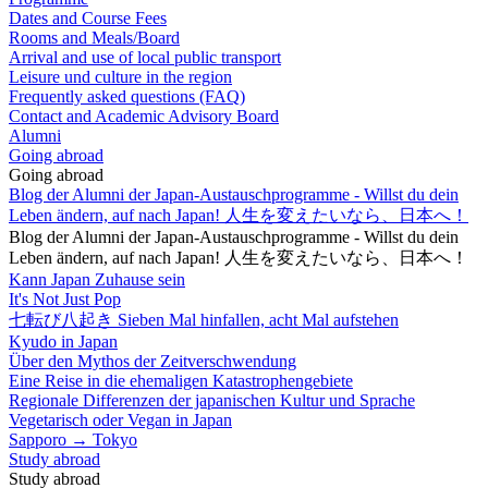
Dates and Course Fees
Rooms and Meals/Board
Arrival and use of local public transport
Leisure und culture in the region
Frequently asked questions (FAQ)
Contact and Academic Advisory Board
Alumni
Going abroad
Going abroad
Blog der Alumni der Japan-Austauschprogramme - Willst du dein
Leben ändern, auf nach Japan! 人生を変えたいなら、日本へ！
Blog der Alumni der Japan-Austauschprogramme - Willst du dein
Leben ändern, auf nach Japan! 人生を変えたいなら、日本へ！
Kann Japan Zuhause sein
It's Not Just Pop
七転び八起き Sieben Mal hinfallen, acht Mal aufstehen
Kyudo in Japan
Über den Mythos der Zeitverschwendung
Eine Reise in die ehemaligen Katastrophengebiete
Regionale Differenzen der japanischen Kultur und Sprache
Vegetarisch oder Vegan in Japan
Sapporo → Tokyo
Study abroad
Study abroad