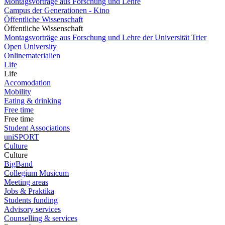
Montagsvorträge aus Forschung und Lehre
Campus der Generationen - Kino
Öffentliche Wissenschaft
Öffentliche Wissenschaft
Montagsvorträge aus Forschung und Lehre der Universität Trier
Open University
Onlinematerialien
Life
Life
Accomodation
Mobility
Eating & drinking
Free time
Free time
Student Associations
uniSPORT
Culture
Culture
BigBand
Collegium Musicum
Meeting areas
Jobs & Praktika
Students funding
Advisory services
Counselling & services