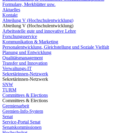
Formulare, Merkblätter usw.
Aktuelles
Kontakt
Abteilung V (Hochschulentwicklung)
Abteilung V (Hochschulentwicklung)
Arbeitsstelle gute und innovative Lehre
Forschungsservice
Kommunikation & Marketing
Personalentwicklung, Gleichstellung und Soziale Vielfalt
Planung und Entwicklung
Qualitätsmanagement
Transfer und Innovation
Verwaltungs-IT
Sekretärinnen-Netzwerk
Sekretärinnen-Netzwerk
SNW
TURM
Committees & Elections
Committees & Elections
Gremienarbeit
Gremien-Info-System
Senat
Service-Portal Senat
Senatskommissionen
Hochschulrat