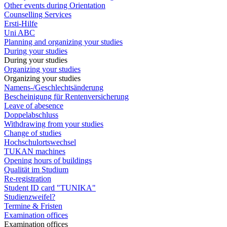
Other events during Orientation
Counselling Services
Ersti-Hilfe
Uni ABC
Planning and organizing your studies
During your studies
During your studies
Organizing your studies
Organizing your studies
Namens-/Geschlechtsänderung
Bescheinigung für Rentenversicherung
Leave of abesence
Doppelabschluss
Withdrawing from your studies
Change of studies
Hochschulortswechsel
TUKAN machines
Opening hours of buildings
Qualität im Studium
Re-registration
Student ID card "TUNIKA"
Studienzweifel?
Termine & Fristen
Examination offices
Examination offices