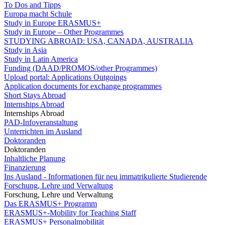
To Dos and Tipps
Europa macht Schule
Study in Europe ERASMUS+
Study in Europe – Other Programmes
STUDYING ABROAD: USA, CANADA, AUSTRALIA
Study in Asia
Study in Latin America
Funding (DAAD/PROMOS/other Programmes)
Upload portal: Applications Outgoings
Application documents for exchange programmes
Short Stays Abroad
Internships Abroad
Internships Abroad
PAD-Infoveranstaltung
Unterrichten im Ausland
Doktoranden
Doktoranden
Inhaltliche Planung
Finanzierung
Ins Ausland - Informationen für neu immatrikulierte Studierende
Forschung, Lehre und Verwaltung
Forschung, Lehre und Verwaltung
Das ERASMUS+ Programm
ERASMUS+-Mobility for Teaching Staff
ERASMUS+ Personalmobilität