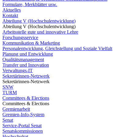
Formulare, Merkblätter usw.
Aktuelles
Kontakt
Abteilung V (Hochschulentwicklung)
Abteilung V (Hochschulentwicklung)
Arbeitsstelle gute und innovative Lehre
Forschungsservice
Kommunikation & Marketing
Personalentwicklung, Gleichstellung und Soziale Vielfalt
Planung und Entwicklung
Qualitätsmanagement
Transfer und Innovation
Verwaltungs-IT
Sekretärinnen-Netzwerk
Sekretärinnen-Netzwerk
SNW
TURM
Committees & Elections
Committees & Elections
Gremienarbeit
Gremien-Info-System
Senat
Service-Portal Senat
Senatskommissionen
Hochschulrat