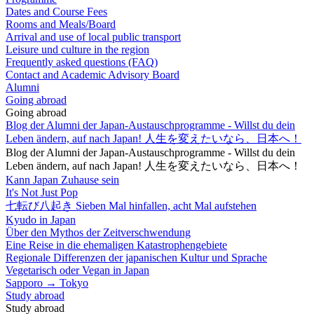
Dates and Course Fees
Rooms and Meals/Board
Arrival and use of local public transport
Leisure und culture in the region
Frequently asked questions (FAQ)
Contact and Academic Advisory Board
Alumni
Going abroad
Going abroad
Blog der Alumni der Japan-Austauschprogramme - Willst du dein
Leben ändern, auf nach Japan! 人生を変えたいなら、日本へ！
Blog der Alumni der Japan-Austauschprogramme - Willst du dein
Leben ändern, auf nach Japan! 人生を変えたいなら、日本へ！
Kann Japan Zuhause sein
It's Not Just Pop
七転び八起き Sieben Mal hinfallen, acht Mal aufstehen
Kyudo in Japan
Über den Mythos der Zeitverschwendung
Eine Reise in die ehemaligen Katastrophengebiete
Regionale Differenzen der japanischen Kultur und Sprache
Vegetarisch oder Vegan in Japan
Sapporo → Tokyo
Study abroad
Study abroad