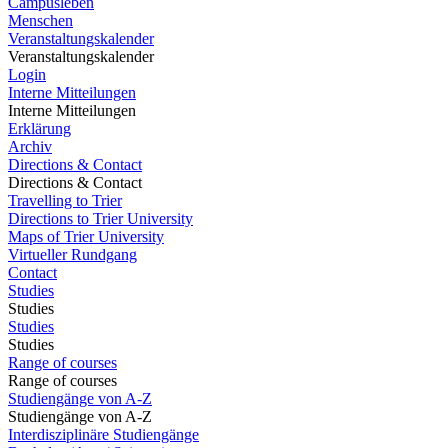
Campusleben
Menschen
Veranstaltungskalender
Veranstaltungskalender
Login
Interne Mitteilungen
Interne Mitteilungen
Erklärung
Archiv
Directions & Contact
Directions & Contact
Travelling to Trier
Directions to Trier University
Maps of Trier University
Virtueller Rundgang
Contact
Studies
Studies
Studies
Studies
Range of courses
Range of courses
Studiengänge von A-Z
Studiengänge von A-Z
Interdisziplinäre Studiengänge