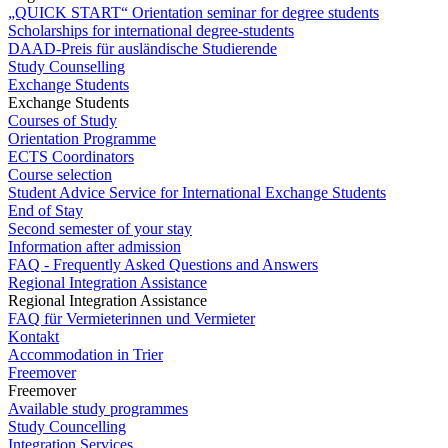
„QUICK START“ Orientation seminar for degree students
Scholarships for international degree-students
DAAD-Preis für ausländische Studierende
Study Counselling
Exchange Students
Exchange Students
Courses of Study
Orientation Programme
ECTS Coordinators
Course selection
Student Advice Service for International Exchange Students
End of Stay
Second semester of your stay
Information after admission
FAQ - Frequently Asked Questions and Answers
Regional Integration Assistance
Regional Integration Assistance
FAQ für Vermieterinnen und Vermieter
Kontakt
Accommodation in Trier
Freemover
Freemover
Available study programmes
Study Councelling
Integration Services