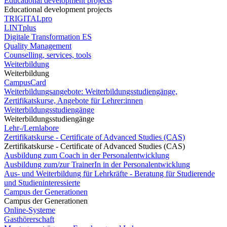
Educational development projects
Educational development projects
TRIGITALpro
LINTplus
Digitale Transformation ES
Quality Management
Counselling, services, tools
Weiterbildung
Weiterbildung
CampusCard
Weiterbildungsangebote: Weiterbildungsstudiengänge,
Zertifikatskurse, Angebote für Lehrer:innen
Weiterbildungsstudiengänge
Weiterbildungsstudiengänge
Lehr-/Lernlabore
Zertifikatskurse - Certificate of Advanced Studies (CAS)
Zertifikatskurse - Certificate of Advanced Studies (CAS)
Ausbildung zum Coach in der Personalentwicklung
Ausbildung zum/zur TrainerIn in der Personalentwicklung
Aus- und Weiterbildung für Lehrkräfte - Beratung für Studierende
und Studieninteressierte
Campus der Generationen
Campus der Generationen
Online-Systeme
Gasthörerschaft