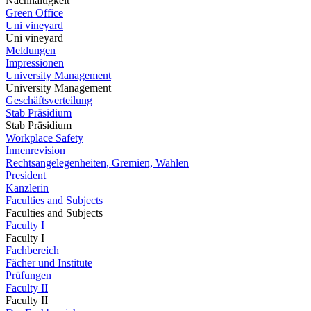
Nachhaltigkeit
Green Office
Uni vineyard
Uni vineyard
Meldungen
Impressionen
University Management
University Management
Geschäftsverteilung
Stab Präsidium
Stab Präsidium
Workplace Safety
Innenrevision
Rechtsangelegenheiten, Gremien, Wahlen
President
Kanzlerin
Faculties and Subjects
Faculties and Subjects
Faculty I
Faculty I
Fachbereich
Fächer und Institute
Prüfungen
Faculty II
Faculty II