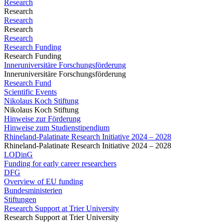
Research
Research
Research
Research
Research
Research Funding
Research Funding
Inneruniversitäre Forschungsförderung
Inneruniversitäre Forschungsförderung
Research Fund
Scientific Events
Nikolaus Koch Stiftung
Nikolaus Koch Stiftung
Hinweise zur Förderung
Hinweise zum Studienstipendium
Rhineland-Palatinate Research Initiative 2024 – 2028
Rhineland-Palatinate Research Initiative 2024 – 2028
LODinG
Funding for early career researchers
DFG
Overview of EU funding
Bundesministerien
Stiftungen
Research Support at Trier University
Research Support at Trier University