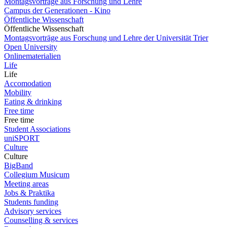
Montagsvorträge aus Forschung und Lehre
Campus der Generationen - Kino
Öffentliche Wissenschaft
Öffentliche Wissenschaft
Montagsvorträge aus Forschung und Lehre der Universität Trier
Open University
Onlinematerialien
Life
Life
Accomodation
Mobility
Eating & drinking
Free time
Free time
Student Associations
uniSPORT
Culture
Culture
BigBand
Collegium Musicum
Meeting areas
Jobs & Praktika
Students funding
Advisory services
Counselling & services