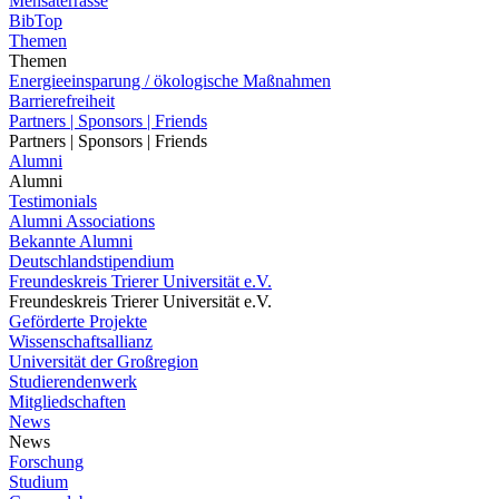
Mensaterrasse
BibTop
Themen
Themen
Energieeinsparung / ökologische Maßnahmen
Barrierefreiheit
Partners | Sponsors | Friends
Partners | Sponsors | Friends
Alumni
Alumni
Testimonials
Alumni Associations
Bekannte Alumni
Deutschlandstipendium
Freundeskreis Trierer Universität e.V.
Freundeskreis Trierer Universität e.V.
Geförderte Projekte
Wissenschaftsallianz
Universität der Großregion
Studierendenwerk
Mitgliedschaften
News
News
Forschung
Studium