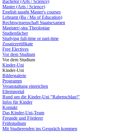
Bachelor (Arts / Science)
Master (Arts / Science)
English taught Master's courses
Lehramt (Ba / Ma of Education)
Rechtswissenschaft Staatsexamen
Magister/-stra Theologiae
Studienfächer
Studying full-time or part-time
Zusatzzertifikate
Free Electives
Vor dem Studium
Vor dem Studium
Kinder-Uni
Kinder-Uni
Bildergalerie
Programm
Veranstaltung einreichen
Elternportal
Rund um die Kinder-Uni "Rabenschlau!"
Infos für Kinder
Kontakt
Das Kinder-Uni-Team
Freunde und Förderer
Frühstudium
Mit Studierenden ins Gespräch kommen