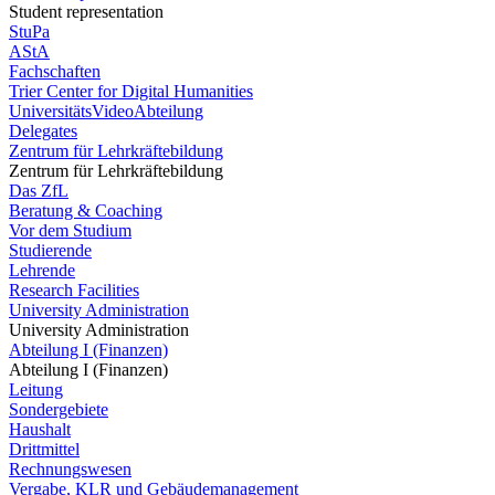
Student representation
StuPa
AStA
Fachschaften
Trier Center for Digital Humanities
UniversitätsVideoAbteilung
Delegates
Zentrum für Lehrkräftebildung
Zentrum für Lehrkräftebildung
Das ZfL
Beratung & Coaching
Vor dem Studium
Studierende
Lehrende
Research Facilities
University Administration
University Administration
Abteilung I (Finanzen)
Abteilung I (Finanzen)
Leitung
Sondergebiete
Haushalt
Drittmittel
Rechnungswesen
Vergabe, KLR und Gebäudemanagement