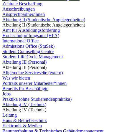
Zentrale Beschaffung
Ausschreibungen
Ansprechpartner/innen
Abteilung II (Studentische Angelegenheiten)
Abteilung II (Studentische Angelegenheiten)
Amt für Ausbildungsförderung
Hochschulprüfungsamt (HPA)
International Office
Admissions Office (StuSek)
Student Counselling Centre
Student Life Cycle Management
Abteilung III (Personal)
Abteilung III (Personal)
Allgemeine Serviceseite (extern)
Was wir bieten
Portraits unserer Mitarbeiter*innen
Benefits für Beschäftigte
Jobs
Praktika (ohne Studierendenpraktika)
Abteilung IV (Technik)
Abteilung IV (Technik)
Leitung
Haus & Betriebstechnik
Elektronik & Medien
Bauunterhaltung & Technisches Gebäudemanagement