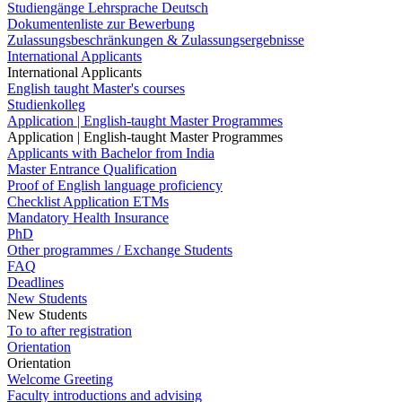
Studiengänge Lehrsprache Deutsch
Dokumentenliste zur Bewerbung
Zulassungsbeschränkungen & Zulassungsergebnisse
International Applicants
International Applicants
English taught Master's courses
Studienkolleg
Application | English-taught Master Programmes
Application | English-taught Master Programmes
Applicants with Bachelor from India
Master Entrance Qualification
Proof of English language proficiency
Checklist Application ETMs
Mandatory Health Insurance
PhD
Other programmes / Exchange Students
FAQ
Deadlines
New Students
New Students
To to after registration
Orientation
Orientation
Welcome Greeting
Faculty introductions and advising