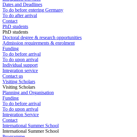
Dates and Deadlines
To do before entering Germany
To do after arrival
Contact
PhD students
PhD students
Doctoral degree & research opportunities
Admission requirements & enrolment
Funding
To do before arrival
To do upon arrival
Individual support
Integration service
Contact us
Visiting Scholars
Visiting Scholars
Planning and Organisation
Funding
To do before arrival
To do upon arrival
Integration Service
Contact
International Summer School
International Summer School
Programme